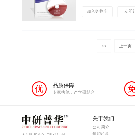
加入购物车
立即
<<
上一页
品质保障
优
专家执笔，产学研结合
关于我们
公司简介
组织机构
大品牌 买放心 7天×24小时