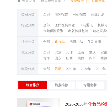
当前位置：
研究报告首页
>
投资银行
家用日化
类别分类
全部
研究报告
可研报告
商业计划
行业分类
全部
医疗医药保健
IT与通讯
机械
金融保险投资
出版传媒包装
建材家具
行业小类
全部
化妆品
洗涤用品
生活日用
地区分类
全部
北京
天津
上海
重庆
安
青海
山东
山西
陕西
四川
西
年份分类
全部
最新
2021年
2020年
2019年
综合排序
热点推荐
专题套餐
2026-2030年
化妆品检