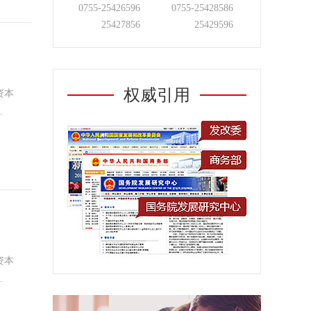
0755-
25426596
0755-
25428586
25427856
25429596
权威引用
资本
.
资本
.