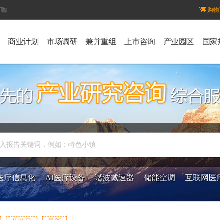
百咖
购物
商业计划
市场调研
兼并重组
上市咨询
产业园区
国家
入报告关键词，例如：特色小镇
医疗信息化
AI医疗设备
谐波减速器
储能空调
互联网医