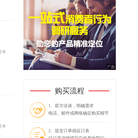
资本
.
购买流程
1、双方洽谈，明确需求
电话、邮件或网络确定购买细节
资本
2、提交订单或征订表
.