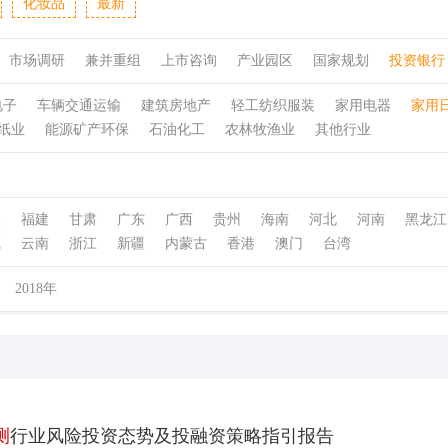
化妆品
最新
市场调研
兼并重组
上市咨询
产业园区
国家规划
投资银行
电子
车辆交通运输
建筑房地产
轻工纺织服装
家用电器
家用
纸业
能源矿产环保
石油化工
农林牧渔业
其他行业
徽
福建
甘肃
广东
广西
贵州
海南
河北
河南
黑龙江
藏
云南
浙江
新疆
内蒙古
香港
澳门
台湾
2018年
测
行业风险投资态势及投融资策略指引报告