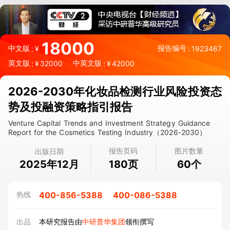
18000
中文版
报告编号
:
¥
:
1923467
英文版
中英文版
:
¥
32000
:
¥
42000
2026-2030年化妆品检测行业风险投资态
势及投融资策略指引报告
Venture Capital Trends and Investment Strategy Guidance
Report for the Cosmetics Testing Industry（2026-2030）
报告页码
图片数量
出版日期
2025年12月
页
个
180
60
400-856-5388
400-086-5388
热线
出品
本研究报告由
中研普华集团
领衔撰写