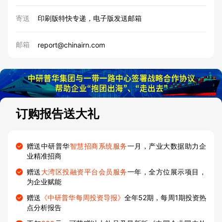
寄送
印刷版特快专递，电子版发送邮箱
邮箱
report@chinairn.com
订购报告送大礼
赠送中研普华
智慧招商系统服务
一月，产业大数据助力企
业精准招商
赠送
大湾区投融资平台会员服务
一年，全方位展示项目，
为企业赋能
赠送
《中研普华每周投资导报》
全年52期，每周1期投资热
点分析报告