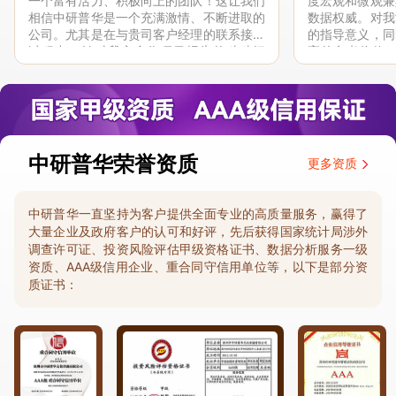
一个富有活力、积极向上的团队！这让我们
度宏观和微观兼
相信中研普华是一个充满激情、不断进取的
数据权威。对我
公司。尤其是在与贵司客户经理的联系接洽
的指导意义，同
过程中，针对我方合作项目报告的种种细
高的参考价值。
节，及时细致缜密地协助与项目部沟通、探
体化”服务和行
讨和完善...
司继续...
中研普华荣誉资质
更多资质
中研普华一直坚持为客户提供全面专业的高质量服务，赢得了
大量企业及政府客户的认可和好评，先后获得国家统计局涉外
调查许可证、投资风险评估甲级资格证书、数据分析服务一级
资质、AAA级信用企业、重合同守信用单位等，以下是部分资
质证书：