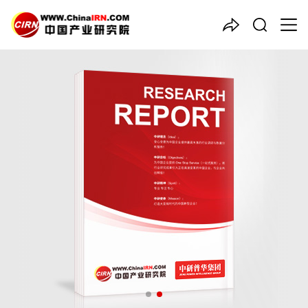
中国产业咨询领导者
2026-2030年
化妆品检测
行
业风险投资态势及投融资策略
指引报告
品质保障，一年免费更新维护
报告编号：1923467
出版日期：2025年12月
《2026-2030年化妆品检测行业风险投资态势及投融资策略指引
报告》由中研普华化妆品检测行业分析专家领衔撰写，主要分析了
化妆品检测行业的市场规模、发展现状与投资前景，同时对化妆品
检测行业的未来发展做出科学的趋势预测和专业的化妆品检测行业
数据分析，帮助客户评估化妆品检测行业投资价值。
27年研究经验，深度洞察行业驱动力
多元化、高学历的实战型精英团队
微信扫一扫，立即订购报告