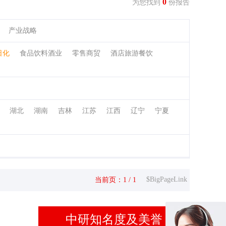
0
为您找到
份报告
产业战略
日化
食品饮料酒业
零售商贸
酒店旅游餐饮
湖北
湖南
吉林
江苏
江西
辽宁
宁夏
$BigPageLink
当前页：1 / 1
中研知名度及美誉