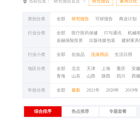
当前位置：
研究报告首页
>
研究报告
家用日化
类别分类
全部
研究报告
可研报告
商业计划
行业分类
全部
医疗医药保健
IT与通讯
机械
金融保险投资
出版传媒包装
建材家具
行业小类
全部
化妆品
洗涤用品
生活日用
地区分类
全部
北京
天津
上海
重庆
安
青海
山东
山西
陕西
四川
西
年份分类
全部
最新
2021年
2020年
2019年
综合排序
热点推荐
专题套餐