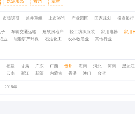
洗涤用品
贵州
最新
市场调研
兼并重组
上市咨询
产业园区
国家规划
投资银行
电子
车辆交通运输
建筑房地产
轻工纺织服装
家用电器
家用
纸业
能源矿产环保
石油化工
农林牧渔业
其他行业
徽
福建
甘肃
广东
广西
贵州
海南
河北
河南
黑龙江
藏
云南
浙江
新疆
内蒙古
香港
澳门
台湾
2018年