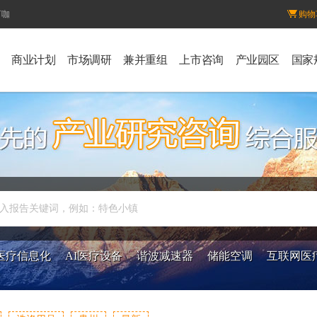
百咖
购物
商业计划
市场调研
兼并重组
上市咨询
产业园区
国家
入报告关键词，例如：特色小镇
医疗信息化
AI医疗设备
谐波减速器
储能空调
互联网医