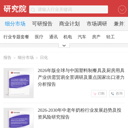
研究院
细分市场
可研报告
商业计划
市场调研
兼并
行业专题套餐
医疗
通讯
机电
汽车
房产
轻工
家电
日化
食品
零售
酒店
金融
传媒
建材
能源
石化
农业
文教
报告
细分市场
日化
>
>
2026年版全球与中国塑料制餐具及厨房用具
产业供需贸易全景调研及重点国家出口潜力
分析报告
订购
咨询
2026-2030年中老年奶粉行业发展趋势及投
资风险研究报告