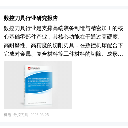
熟，国产化率较高，但220kV及以上高电压等级、
研基础上，主要依据了国家统计局、国家商务部、
具有重大战略意义。 本研究咨询报告由中研普华
器），中游整机制造（智能变送器、智能流量计、
大容量、高可靠性产品在绝缘设计、局放控制、温
国家发改委、国家经济信息中心、国务院发展研究
咨询公司领衔撰写，在大量周密的市场调研基础
智能液位计、智能执行器、在线分析仪器、电工仪
升管理等方面与国际先进水平仍有差距；非晶合
数控刀具行业研究报告
中心、国家海关总署、全国商业信息中心、中国经
上，主要依据了国家统计局、国家商务部、国家发
器仪表、专用检测仪器），以及下游系统集成与应
金、立体卷铁芯等节能技术推广，但成本与工艺成
数控刀具行业是支撑高端装备制造与精密加工的核
济景气监测中心、中国行业研究网、全国及海外相
改委、国家经济信息中心、国务院发展研究中心、
用服务（DCS/PLC系统集成、智能工厂建设、设备
熟度制约普及；智能化（状态监测、故障预警、自
心基础零部件产业，其核心功能在于通过高硬度、
关报刊杂志的基础信息以及机器人行业研究单位等
国家海关总署、全国商业信息中心、中国经济景气
状态监测、能源计量管理、环保在线监测）的完整
适应控制）功能逐步配置，但系统集成与数据价值
高耐磨性、高精度的切削刃具，在数控机床配合下
公布和提供的大量资料。报告对我国机器人行业的
监测中心、中国行业研究网、全国及海外相关报刊
产业链条。按照测量对象可分为温度仪表、压力仪
挖掘不足。在应用领域层面，城市电网改造与配电
完成对金属、复合材料等工件材料的切除、成形与
供需状况、发展现状、子行业发展变化等进行了分
杂志的基础信息以及数控刀具行业研究单位等公布
表、流量仪表、物位仪表、分析仪器、电工仪表
自动化拉动需求，但增长放缓；数据中心、轨道交
精加工，直接决定加工效率、加工精度与表面质
析，重点分析了国内外机器人行业的发展现状、如
和提供的大量资料。报告对我国数控刀具行业的供
等，按照智能化程度则形成数字化、网络化、智能
通、新能源汽车充电设施等新兴场景成为增长引
量，是机床"牙齿"与制造业"工业耗材"的关键组成
何面对行业的发展挑战、行业的发展建议、行业竞
需状况、发展现状、子行业发展变化等进行了分
化等多元产品体系。随着工业4.0与智能制造深入
擎，对能效、紧凑性、可靠性要求更高；新能源发
部分。从产业范畴来看，数控刀具行业涵盖上游原
争力，以及行业的投资分析和趋势预测等等。报告
析，重点分析了国内外数控刀具行业的发展现状、
推进，智能仪器仪表正从单一测量向"感知-分析-决
电（光伏、风电）并网与储能系统配套需求旺盛，
材料与粉体制备（硬质合金、高速钢、陶瓷、超硬
还综合了机器人行业的整体发展动态，对行业在产
如何面对行业的发展挑战、行业的发展建议、行业
策-执行"闭环转变，其产业边界不断向预测性维
但产品适配性与定制化能力挑战大。在绿色转型层
材料、涂层材料），中游刀具制造（刀片、刀杆、
品方面提供了参考建议和具体解决办法。报告对于
竞争力，以及行业的投资分析和趋势预测等等。报
护、数字孪生、自主优化控制等新兴领域延伸。
面，能效标准持续提升（GB 20052修订），高效
刀盘、整体刀具、可转位刀具、超硬刀具），以及
机器人产品生产企业、经销商、行业管理部门以及
告还综合了数控刀具行业的整体发展动态，对行业
当前，中国智能仪器仪表行业正处于国产替代攻坚
节能产品占比提高；环保型绝缘材料（生物基环氧
下游应用服务（刀具选型、切削方案设计、刀具管
拟进入该行业的投资者具有重要的参考价值，对于
机电
数控刀具
2026-03-25
在产品方面提供了参考建议和具体解决办法。报告
与智能化升级的关键转型期。经过多年的技术积累
树脂、可回收绝缘系统）探索应用；产品全生命周
理、修磨再制造、技术培训）的完整产业链条。按
研究我国机器人行业发展规律、提高企业的运营效
对于数控刀具产品生产企业、经销商、行业管理部
与市场培育，我国已形成较为完整的仪器仪表产业