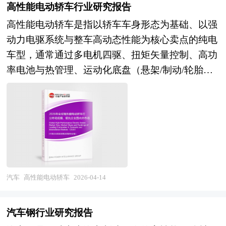
箱不仅是一个运输容器，更是一种集储存、保护、
小组装企业以价格竞争为主，产品同质化严重、质
高性能电动轿车行业研究报告
场景智能化升级，"高铁+旅游""高铁+城轨"等融合
计量与信息载体于一体的现代化物流单元，其标准
量参差、售后服务薄弱，而具备自主研发能力、智
业态蓬勃发展，旅客出行体验将持续改善；货运服
高性能电动轿车是指以轿车车身形态为基础、以强
化尺寸（如20英尺、40英尺等）以TEU（Twenty-
能化水平、品牌渠道体系与规模化制造优势的头部
务将深度融入现代流通体系，快捷物流、定制化物
动力电驱系统与整车高动态性能为核心卖点的纯电
foot Equivalent Unit）为单位进行统计和运营，已
企业占比持续提升，行业集中度提高与产能出清并
流、供应链物流等新产品加速培育，铁路货运场站
车型，通常通过多电机四驱、扭矩矢量控制、高功
成为全球贸易量的核心衡量指标。它通过统一规
行。同时，原材料价格波动、合规成本上升（3C认
向现代物流中心转型，多式联运"一单制""一箱
率电池与热管理、运动化底盘（悬架/制动/轮胎）
格、结构和标记系统，实现了全球供应链中船舶、
证、工信部公告）、渠道库存压力、以及海外市场
制"取得实质性突破；在发展模式维度，铁路运输
以及赛道或运动模式的软件标定，实现更强的加
铁路、卡车和港口设备的无缝对接，显著降低了装
贸易壁垒等因素叠加，持续考验企业的成本控制、
企业将更加注重数据驱动的精准营销、精益管理和
速、操控与连续输出能力，同时兼顾日常通勤的舒
卸成本、货损率和运输时间。集装箱的广泛应用推
技术储备与全球化运营能力，推动行业从粗放扩张
精细服务，运输服务与装备制造、商贸流通、文化
适、智能座舱与辅助驾驶等体验。 操控性能的进
动了“门到门”物流服务的发展，使货物在整个运输
向高质量发展转型。从需求端来看，通勤代步基本
旅游等产业的跨界融合将催生新业态新模式；在战
化是其另一核心特质。依托电动车低重心的先天优
过程中保持原始装载状态，尤其适用于易碎品、高
盘稳固但增长放缓，即时配送骑手用车、共享电单
略功能维度，铁路运输在保障国家能源资源安全、
势，辅以经过专属调校的悬挂系统、高精度转向机
价值货品和大批量商品的长途运输。 集装箱行业
车运营、学生及老年群体等细分场景需求旺盛，产
服务"一带一路"建设、支撑区域重大战略实施等方
构以及轻量化车身设计，它能在弯道中保持出色的
研究报告中的集装箱行业数据分析以权威的国家统
品向长续航、智能化、轻量化、个性化方向升级，
面的作用将进一步凸显，中欧班列、西部陆海新通
车身姿态，转向精准且跟随性强，让驾驶者能精准
汽车
高性能电动轿车
2026-04-14
计数据为基础，采用宏观和微观相结合的分析方
同时换电模式在B端市场的渗透与C端市场的探
道班列等国际联运服务将实现量质齐升。 本研究
掌控车辆轨迹；同时，智能四驱系统与动态稳定控
式，利用科学的统计分析方法，在描述行业概貌的
索，重塑用户能源消费习惯与行业服务边界。从竞
咨询报告由中研普华咨询公司领衔撰写，在大量周
制系统的深度融合，可根据路况实时调整动力分
同时，对集装箱行业进行细化分析，重点企业状况
汽车钢行业研究报告
争端来看，传统两轮车巨头、互联网出行平台、新
密的市场调研基础上，主要依据了国家统计局、国
配，进一步提升车辆在复杂路况下的稳定性与可控