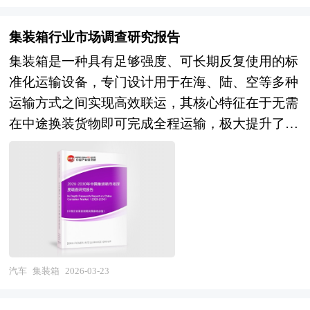
能源技术迭代特征，产品刚需性强、使用频次高、
关系更趋复杂；在货运领域，大宗货物运输需求增
替换周期短、下沉市场渗透深，既是解决"最后一
速放缓与白货运输、冷链物流、跨境电商等新兴需
集装箱行业市场调查研究报告
公里"出行痛点的基础民生设施，也是城市交通绿
求快速增长并存，铁路货运市场份额面临公路运
集装箱是一种具有足够强度、可长期反复使用的标
色低碳转型的重要载体。近年来，随着新国标政策
输、水路运输的激烈竞争，"门到门"全程物流服务
准化运输设备，专门设计用于在海、陆、空等多种
落地、锂电技术成熟、智能化升级以及即时配送、
能力和多式联运组织效率亟待提升。此外，铁路市
运输方式之间实现高效联运，其核心特征在于无需
共享出行等新业态爆发，电动自行车正从传统的代
场化改革纵深推进，运输定价机制、投融资体制、
在中途换装货物即可完成全程运输，极大提升了物
步工具进化为集智能交互、能源服务、数据运营于
企业治理结构等领域的制度创新，正在为行业注入
流效率与货物安全性。根据国际标准化组织
一体的移动智能终端，行业内涵持续丰富，边界向
新的发展动能，推动铁路运输企业从传统生产型向
（ISO）的定义，集装箱必须满足五项基本条件：
能源服务、智慧出行、车电分离方向显著拓展。
现代经营型转变。 展望未来，铁路运输服务行业
具备长期使用的结构强度；适用于一种或多种运输
当前，我国电动自行车行业正处于政策规范深化与
将在多重战略机遇叠加下开启高质量发展新阶
方式；在转运过程中无需移动箱内货物；配备便于
产业升级加速的关键阶段，市场格局呈现存量替代
段。"十五五"时期，交通强国建设进入关键实施
快速装卸和搬运的装置，特别是在不同运输方式转
与结构优化并进的双重特征。从产业端来看，我国
期，铁路网络完善、运输服务提质、智慧铁路建设
换时；设计上便于货物的装满与卸空，且内容积不
已成为全球最大的电动自行车生产国、消费国与出
将协同推进，为行业发展提供坚实支撑。行业前景
小于1立方米。这一定义在全球范围内被广泛采
汽车
集装箱
2026-03-23
口国，新国标换购潮带动存量市场更新，但行业长
体现为三个维度的深度变革：在服务供给维度，客
纳，并成为国际多式联运体系的技术基础。 集装
期以来的"大行业、小公司"格局依然显著：大量中
运服务将加速向全流程数字化、全链条品质化、全