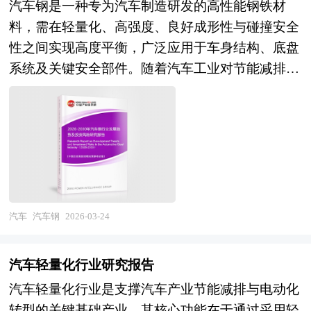
等。报告中主要运用图表及表格方式，直观地阐明
汽车钢是一种专为汽车制造研发的高性能钢铁材
能源汽车企业跨界布局、以及海外品牌入华等多方
家商务部、国家发改委、国家经济信息中心、国务
性。 此外，它还需具备与性能定位匹配的智能座
了行业的经济类型构成、规模构成、经营效益比
料，需在轻量化、高强度、良好成形性与碰撞安全
势力角逐，技术路线（锂电vs铅酸）、商业模式
院发展研究中心、国家海关总署、全国商业信息中
舱与安全配置。大尺寸联动显示屏、AI语音交互等
较、供需状况等，是企业了解集装箱行业市场状况
性之间实现高度平衡，广泛应用于车身结构、底盘
（销售vs运营）、渠道形态（经销vs直营vs电商）
心、中国经济景气监测中心、中国行业研究网、全
数字化配置，既能营造科技感十足的驾驶氛围，也
必不可少的助手。在形式上，报告以丰富的数据和
系统及关键安全部件。随着汽车工业对节能减排与
的创新与博弈日趋激烈。 本研究咨询报告由中研
国及海外相关报刊杂志的基础信息以及铁路运输服
能通过智能辅助驾驶系统，在激烈驾驶时提供必要
图表为主，突出文章的可读性和可视性，避免套话
被动安全性能要求的不断提升，汽车钢持续向高强
普华咨询公司领衔撰写，在大量周密的市场调研基
务行业研究单位等公布和提供的大量资料。报告对
的安全支撑；而专属的运动化内饰设计、高性能座
和空话。报告附加了与行业相关的数据、政策法规
度与高塑性协同发展的方向演进，强塑积（抗拉强
础上，主要依据了国家统计局、国家商务部、国家
我国铁路运输服务行业的供需状况、发展现状、子
椅等细节，则进一步强化了驾驶的沉浸感与专属
目录、主要企业信息及行业的大事记等，为投资者
度×延伸率）已成为衡量其综合性能的核心指标。
发改委、国家经济信息中心、国务院发展研究中
行业发展变化等进行了分析，重点分析了国内外铁
感。 本研究咨询报告由中研普华咨询公司领衔撰
和业界人士提供了一幅生动的行业全景图。 本研
现代汽车车身由多种不同强度等级的钢材拼焊而
心、国家海关总署、全国商业信息中心、中国经济
路运输服务行业的发展现状、如何面对行业的发展
写，在大量周密的市场调研基础上，主要依据了国
究咨询报告由中研普华咨询公司领衔撰写，在大量
成，依据受力环境差异实现“好钢用在刀刃上”的设
景气监测中心、中国行业研究网、全国及海外相关
挑战、行业的发展建议、行业竞争力，以及行业的
家统计局、国家商务部、国家发改委、国家经济信
周密的市场调研基础上，主要依据了国家统计局、
计理念，尤其在A柱、B柱、门槛梁、车门防撞梁
报刊杂志的基础信息以及电动自行车行业研究单位
投资分析和趋势预测等等。报告还综合了铁路运输
息中心、国务院发展研究中心、全国商业信息中
国家商务部、国家发改委、国家经济信息中心、国
等关键部位普遍采用抗拉强度达1200MPa以上的高
等公布和提供的大量资料。报告对我国电动自行车
汽车
汽车钢
2026-03-24
服务行业的整体发展动态，对行业在产品方面提供
心、中国经济景气监测中心、中国行业研究网、全
务院发展研究中心、国家海关总署、全国商业信息
强度钢，部分核心区域甚至使用2000MPa级热成形
行业的供需状况、发展现状、子行业发展变化等进
了参考建议和具体解决办法。报告对于铁路运输服
国及海外多种相关报刊杂志的基础信息以及专业研
中心、中国经济景气监测中心、中国行业研究网、
钢以保障乘员舱在极端碰撞工况下的结构完整性。
行了分析，重点分析了国内外电动自行车行业的发
务产品生产企业、经销商、行业管理部门以及拟进
究单位等公布和提供的大量资料。对全球及国内高
汽车轻量化行业研究报告
全国及海外相关报刊杂志的基础信息以及集装箱行
从材料体系看，汽车钢主要包括低碳钢、普通高强
展现状、如何面对行业的发展挑战、行业的发展建
入该行业的投资者具有重要的参考价值，对于研究
性能电动轿车行业作了详尽深入的分析，是企业进
汽车轻量化行业是支撑汽车产业节能减排与电动化
业研究单位等公布和提供的大量资料。报告对我国
钢与先进高强钢三大类，其中先进高强钢
议、行业竞争力，以及行业的投资分析和趋势预测
我国铁路运输服务行业发展规律、提高企业的运营
行市场研究工作时不可或缺的重要参考资料，同时
转型的关键基础产业，其核心功能在于通过采用轻