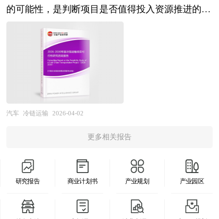
内外饰轻量化等多元矩阵。随着新能源汽车渗透率
相关各种因素进行具体调查、研究、分析，洞察行
的可能性，是判断项目是否值得投入资源推进的核
提升与续航里程焦虑凸显，汽车轻量化正从单一材
业今后的发展方向、行业竞争格局的演变趋势以及
心依据。 从技术维度看，需考量项目所依赖的冷
料替代向多材料混合应用、从零部件优化向系统集
技术标准、市场规模、潜在问题与行业发展的症结
链运输技术是否成熟可靠，包括制冷技术、温度监
成设计转变，其产业边界不断向一体化压铸、碳纤
所在，评估行业投资价值、效果效益程度，提出建
控系统、保温设备等能否满足不同货物的温控需
维量产、智能轻量化等新兴领域延伸。 当前，中
设性意见建议，为行业投资决策者和企业经营者提
求，是否具备应对复杂运输环境的能力，同时评估
国汽车轻量化行业正处于技术迭代加速与规模化应
供参考依据。 本研究咨询报告由中研普华咨询公
技术迭代升级的潜力，确保项目在技术层面能够稳
用的关键成长期。经过多年的技术引进与自主创
司领衔撰写，在大量周密的市场调研基础上，主要
定运行且具备长期竞争力。市场维度的可行性聚焦
新，我国在高强度钢热冲压、铝合金车身、镁合金
依据了国家统计局、国家商务部、国家发改委、国
于市场需求规模与增长潜力，分析目标客户群体的
汽车
冷链运输
2026-04-02
零部件等领域已形成较强产业能力，部分企业进入
家经济信息中心、国务院发展研究中心、国家海关
需求特征、市场供需缺口，以及行业发展趋势和政
国际车企供应链，一体化压铸技术在新能源车型上
总署、全国商业信息中心、中国经济景气监测中
更多相关报告
策导向，判断项目是否有足够的市场空间支撑运
实现突破应用，碳纤维复合材料在高端车型与氢能
心、中国行业研究网、全国及海外多种相关报纸杂
营，能否在竞争格局中占据一席之地。 《2026-
汽车上开始示范，轻量化材料与工艺技术水平显著
志的基础信息等公布和提供的大量资料和数据，客
2030年版冷链运输项目可行性研究报告》为中研普
提升。未来，中国汽车轻量化行业将在"新能源汽
观、多角度地对中国汽车钢市场进行了分析研究。
研究报告
商业计划书
产业规划
产业园区
华公司独家首创针对行业投资可行性研究咨询服务
车强国"战略与"双碳目标"的双重驱动下，进入规
报告在总结中国汽车钢行业发展历程的基础上，结
的专项研究报告。报告分为：行业通用版、专业定
模化应用与产业升级的新阶段。从市场前景看，新
合新时期的各方面因素，对中国汽车钢行业的发展
制版。行业通用版是中研普华根据行业一般水平测