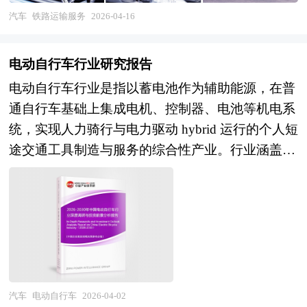
通、服务国家重大战略实施、促进区域协调发展等
汽车
铁路运输服务
2026-04-16
方面承担着不可替代的公共职能。随着我国经济由
高速增长阶段转向高质量发展阶段，铁路运输服务
电动自行车行业研究报告
正从传统的运输生产组织向现代供应链服务、高品
电动自行车行业是指以蓄电池作为辅助能源，在普
质出行服务转型，其内涵外延持续拓展，价值创造
通自行车基础上集成电机、控制器、电池等机电系
逻辑深刻重构，成为观察中国交通强国建设进程的
统，实现人力骑行与电力驱动 hybrid 运行的个人短
重要窗口。 当前，我国铁路运输服务行业正处于
途交通工具制造与服务的综合性产业。行业涵盖整
深化改革与转型升级的关键攻坚期。经过多年发
车制造、电池系统、电机电控、智能零部件、充换
展，我国已建成世界最大的高速铁路网和先进的铁
电设施及售后服务等核心环节，产业链条从上游锂
路网，铁路运输在综合交通体系中的骨干作用持续
铅电池、稀土磁材、车架材料等原材料供应，中游
强化。与此同时，行业面临需求结构深刻变化、市
整车组装与核心零部件制造延伸至下游品牌经销、
场竞争加剧、服务供给提质等多重挑战。在客运领
共享运营、充换电服务及二手车流通。作为新能源
域，高铁成网效应持续释放，旅客出行需求从"走
交通工具与民生出行工具的深度结合体，电动自行
得了"向"走得好"转变，个性化、便捷化、智能化
车行业兼具制造业规模效应、消费品品牌属性与新
服务成为竞争焦点，铁路客运与民航、公路的竞合
汽车
电动自行车
2026-04-02