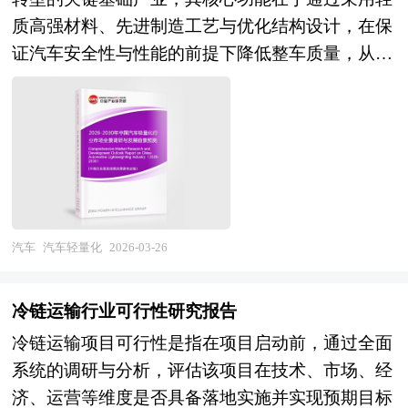
集装箱行业的供需状况、发展现状、子行业发展变
（AHSS）通过微观组织设计如双相钢（DP）、相
等等。报告还综合了电动自行车行业的整体发展动
效率、促进企业的发展壮大有学术和实践的双重意
也可作为金融机构进行信贷分析、证券分析、投资
质高强材料、先进制造工艺与优化结构设计，在保
化等进行了分析，重点分析了国内外集装箱行业的
变诱导塑性钢（TRIP）、马氏体钢（MS）及淬火
态，对行业在产品方面提供了参考建议和具体解决
义。
分析等研究工作时的参考依据。
证汽车安全性与性能的前提下降低整车质量，从而
发展现状、如何面对行业的发展挑战、行业的发展
延性钢（QP）等，实现了强度与韧性的协同提
办法。报告对于电动自行车产品生产企业、经销
减少燃料消耗与尾气排放、提升新能源汽车续航里
建议、行业竞争力，以及行业的投资分析和趋势预
升，有效解决了传统超高强钢“强而脆”的问题。第
商、行业管理部门以及拟进入该行业的投资者具有
程与动力性能，是实现"双碳"目标与汽车产业高质
测等等。报告还综合了集装箱行业的整体发展动
三代汽车钢更进一步，在保证抗拉强度800–
重要的参考价值，对于研究我国电动自行车行业发
量发展的重要技术路径。从产业范畴来看，汽车轻
态，对行业在产品方面提供了参考建议和具体解决
1500MPa的同时，延伸率达15%–40%，强塑积介
展规律、提高企业的运营效率、促进企业的发展壮
量化行业涵盖上游轻质材料（高强度钢、铝合金、
办法。报告对于集装箱产品生产企业、经销商、行
于20–40GPa%，兼具良好的冷成形能力与吸能特
大有学术和实践的双重意义。
镁合金、碳纤维复合材料、工程塑料、蜂窝夹芯材
业管理部门以及拟进入该行业的投资者具有重要的
性，显著降低了对复杂热成形工艺的依赖。 汽车
料），中游成型加工与连接技术（热冲压、高压铸
参考价值，对于研究我国集装箱行业发展规律、提
钢研究报告对行业研究的内容和方法进行全面的阐
造、挤压成型、激光焊接、搅拌摩擦焊、胶接铆
高企业的运营效率、促进企业的发展壮大有学术和
汽车
汽车轻量化
2026-03-26
述和论证，对研究过程中所获取的资料进行全面系
接），以及下游系统集成与整车应用（车身结构
实践的双重意义。
统的整理和分析，通过图表、统计结果及文献资
件、底盘系统、动力系统壳体、内外饰件、电池包
料，或以纵向的发展过程，或横向类别分析提出论
冷链运输行业可行性研究报告
壳体）的完整产业链条。按照材料类型可分为金属
点、分析论据，进行论证。报告如实地反映客观情
冷链运输项目可行性是指在项目启动前，通过全面
材料轻量化与非金属材料轻量化，按照应用部位则
况，一切叙述、说明、推断、引用恰如其分，文
系统的调研与分析，评估该项目在技术、市场、经
形成车身轻量化、底盘轻量化、动力系统轻量化、
字、用词表达准确，概念表述科学化。报告对行业
济、运营等维度是否具备落地实施并实现预期目标