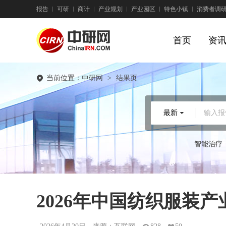
报告
可研
商计
产业规划
产业园区
特色小镇
消费者调
首页
资
当前位置：
中研网
>
结果页
最新
输入报
智能治疗
2026年中国纺织服装