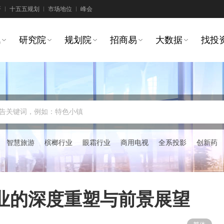
研
十五五规划
市场地位
峰会
讯
研究院
规划院
招商易
大数据
找投
告关键词，例如：特色小镇
智慧旅游
槟榔行业
眼霜行业
商用电视
全系投影
创新药
产业的深度重塑与前景展望