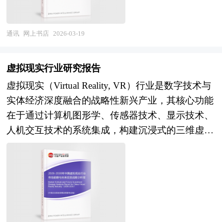
质化竞争和流量依赖困境的创新模式，尤其关注那
与生态化新阶段，企业不再满足于降本增效，而是
辑。 本研究咨询报告由中研普华咨询公司领衔撰
些深度融合大数据推荐、个性化用户体验、私域流
致力于打造“数字原生”的商业模式，实现产品服务
写，在大量周密的市场调研基础上，主要依据了国
量运营、智能选品系统以及线上线下融合
通讯
网上书店
2026-03-19
的智能化、用户体验的个性化、运营体系的自适应
家统计局、国家商务部、国家发改委、国家经济信
（OMO）生态构建的新型企业。 与传统依赖价格
化。尤其在“数字经济”国家战略背景下，数字化转
息中心、国务院发展研究中心、国家海关总署、全
战和平台流量的网上书店不同，风险投资青睐的标
型成为企业提升竞争力、应对市场不确定性的必由
虚拟现实行业研究报告
国商业信息中心、中国经济景气监测中心、中国行
的通常具备自主可控的用户池、高复购率的会员体
之路，其内涵也不断演进为涵盖技术、数据、流
虚拟现实（Virtual Reality, VR）行业是数字技术与
业研究网、全国及海外相关报刊杂志的基础信息以
系、独特的内容IP运营能力或技术驱动的运营效率
程、组织与生态的系统性工程，目标是构建一个以
实体经济深度融合的战略性新兴产业，其核心功能
及算力行业研究单位等公布和提供的大量资料。报
优势。投资机构不仅提供资本支持，更会输出品牌
数据为核心资产、以智能为关键能力、以用户为中
在于通过计算机图形学、传感器技术、显示技术、
告对我国算力行业的供需状况、发展现状、子行业
背书、产业资源协同、供应链优化方案及后续融资
心的可持续发展新范式。 本研究咨询报告由中研
人机交互技术的系统集成，构建沉浸式的三维虚拟
发展变化等进行了分析，重点分析了国内外算力行
指导，帮助企业跨越从“卖书”到“运营阅读生态”的
普华咨询公司领衔撰写，在大量周密的市场调研基
环境，使用户获得视觉、听觉、触觉等多感官模拟
业的发展现状、如何面对行业的发展挑战、行业的
关键跃迁。 风险投资是在创业企业发展初期投入
础上，主要依据了国家统计局、国家工信部、国家
体验，实现人与虚拟世界的自然交互，为娱乐消
发展建议、行业竞争力，以及行业的投资分析和趋
风险资本，待其发育相对成熟后，通过市场退出机
商务部、国家发改委、国务院发展研究中心、数字
费、教育培训、工业设计、医疗健康等领域提供全
势预测等等。报告还综合了算力行业的整体发展动
制将所投入的资本由股权形态转化为资金形态，以
化协会、中国互联网协会、中国行业研究网、全国
新的数字化解决方案。从产业范畴来看，虚拟现实
态，对行业在产品方面提供了参考建议和具体解决
收回投资，取得高额风险收益。全球风险资本市场
及海外多种相关报刊杂志以及专业研究机构公布和
行业涵盖上游核心器件（光学显示模组、传感器、
办法。报告对于算力产品生产企业、经销商、行业
已进入新一轮快速发展的周期。除了成熟投资热点
提供的大量资料，对中国数字化转型及各子行业的
芯片、显示屏、追踪定位系统），中游终端设备制