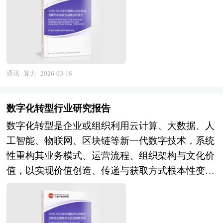
功能，并可通过开放接口与第三方平台集成，实现
行业逐步完善数据传输加密体系，通过优化配对加
位、投资机构等单位准确了解目前网络视频行业兼
并提供算力租赁、算力调度、算力网络及行业应用
更复杂的安防应用。 IP摄像机的核心优势在于其高
密算法、增加权限管理功能，防范打印数据在传输
并重组动态，把握企业定位和发展方向不可多得的
服务的综合性产业生态。该行业横跨半导体、计算
清画质、灵活部署和强大扩展性。它支持从720P到
过程中的泄露、篡改风险，适配金融、医疗等对数
精品。除提供《2026-2030年版网络视频行业兼并
机体系结构、高速互联、制冷散热及软件优化等多
4K甚至更高分辨率的视频输出，能捕捉细腻的图
据安全要求较高的场景。部分企业还引入设备绑
重组机会研究及决策咨询报告》外，我们也可以根
个高技术领域，具有资本投入强度极高、技术迭代
像细节；通过有线（以太网）或无线（Wi-Fi）方
定、身份验证等安全机制，进一步提升产品的安全
据企业具体项目要求专项编写专业定制版，并根据
周期短、能耗约束趋严、网络效应与规模效应显著
通讯
算力
2026-03-16
式连接网络，可轻松覆盖室内外各种场景；同时，
性，满足不同行业的合规性需求。 本研究咨询报
详细要求合理报价，为企业兼并重组提供全程指引
等典型特征。随着大模型训练推理需求爆发、"东
其开放的架构允许用户根据需求添加智能分析模
告由中研普华咨询公司领衔撰写，在大量周密的市
服务。 1、中研普华作为卖方顾问提供的服务内
数西算"工程纵深推进及"人工智能+"行动全面落
块，如人脸识别、行为分析等，提升监控系统的智
数字化转型行业研究报告
场调研基础上，主要依据国家统计局、商务部、国
容： 并购可行性分析、价值评估咨询、业务诊断
地，算力已从传统的信息处理工具跃升为驱动科技
能化水平。这些特性使IP摄像机广泛应用于银行、
数字化转型是企业或组织利用云计算、大数据、人
家发改委、国家经济信息中心、国务院发展研究中
及分析；寻找与推荐策略投资者，就交易结构和交
创新、产业变革与社会治理现代化的关键生产要
交通、工业、楼宇、智能家居等领域，成为现代安
工智能、物联网、区块链等新一代数字技术，系统
心、工信部、中国行业研究网、全国及海外多种相
易方案设计提供专业意见；协助准备信息备忘录和
素，其产业价值正从硬件供给向算力即服务（HPC
防监控和可视化管理的重要工具。 本报告利用中
性重构其业务模式、运营流程、组织架构与文化价
关报纸杂志的基础信息等公布和提供的大量资料和
投资意向书，就投资者的选择和接洽策略提供专业
as a Service）与算力网络生态深度延伸。 当前中国
研普华长期对IP摄像机行业市场跟踪搜集的一手市
值，以实现价值创造、传递与获取方式根本性变革
数据，客观、多角度地对中国蓝牙打印机市场进行
意见；协调并管理投资者的财务，税务和法律尽职
算力产业正处于从"量的扩张"向"质的提升"转型、
场数据，同时依据国家统计局、国家商务部、国家
的战略过程。它不仅是技术的简单应用或信息系统
了分析研究。报告在总结中国蓝牙打印机发展历程
调查；协助卖方回复投资者尽职调查过程中提出的
从"单点突破"向"系统优化"升级的关键攻坚期。经
发改委、国务院发展研究中心、行业协会、中国行
的升级，更是一场触及企业核心的深度变革，其本
的基础上，结合新时期的各方面因素，对中国蓝牙
问题和要求；协助分析公司的整体价值并制定定价
过多年持续投入，我国已建成全球规模第二的数据
业研究网、全国及海外专业研究机构提供的大量权
质在于通过数字技术与数据要素的深度融合，驱动
打印机的发展趋势给予了细致和审慎的预测论证。
策略，协助设定卖方与潜在投资者谈判的策略；参
中心集群，智能算力规模增速位居世界前列，在服