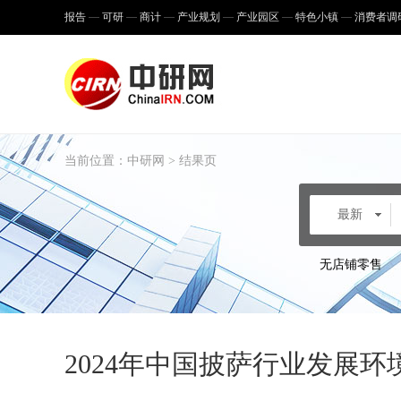
报告
可研
商计
产业规划
产业园区
特色小镇
消费者调
当前位置：
中研网
> 结果页
最新
无店铺零售
2024年中国披萨行业发展