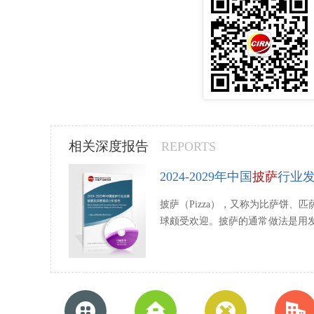
相关深度报告
REPORTS
2024-2029年中国
披萨
行业
披萨（Pizza），又称为比萨饼
球颇受欢迎。披萨的通常做法是用
烤r...