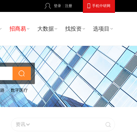
登录
|
注册
手机中研网
招商易
大数据
找投资
选项目
公路
数字医疗
资讯