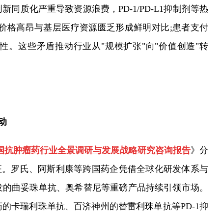
质化严重导致资源浪费，PD-1/PD-L1抑制剂等热
价格高昂与基层医疗资源匮乏形成鲜明对比;患者支付
。这些矛盾推动行业从"规模扩张"向"价值创造"转
动
30年中国抗肿瘤药行业全景调研与发展战略研究咨询报告
》分
征。罗氏、阿斯利康等跨国药企凭借全球化研发体系与
发的曲妥珠单抗、奥希替尼等重磅产品持续引领市场。
的卡瑞利珠单抗、百济神州的替雷利珠单抗等PD-1抑