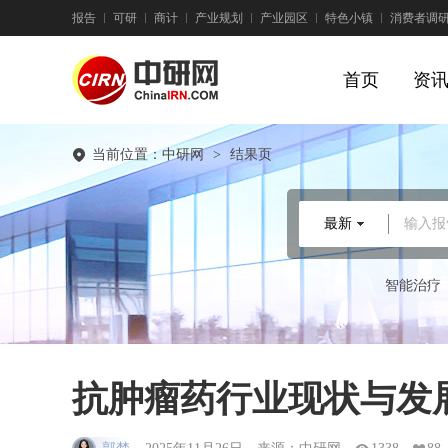
报告
可研
商计
产业规划
产业园区
特色小镇
消费者调
首页
资
当前位置：
中研网
>
结果页
最新
输入报
智能治疗
抗肿瘤药行业现状与发