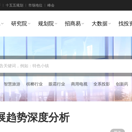
研
十五五规划
市场地位
峰会
讯
研究院
规划院
招商易
大数据
找投
告关键词，例如：特色小镇
智慧旅游
槟榔行业
眼霜行业
商用电视
全系投影
创新药
展趋势深度分析