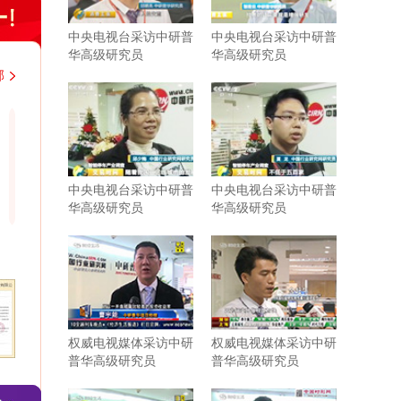
中央电视台采访中研普
中央电视台采访中研普
华高级研究员
华高级研究员
部
韩国大韩贸易投资振兴公社上海代表处
中铁二局集团
近几年，与中研普华持续不断地进行着行业研
近期从贵司购
究的紧密合作。贵司研究报告结构紧凑，内容
市场分析客观
中央电视台采访中研普
中央电视台采访中研普
充实，数据参考力度强，为我司企业发展和战
鲜明，对于我
华高级研究员
华高级研究员
略规划带来了实际性的帮助。相信有很多企业
外，贵公司大
需要你们这样的行业分析公司协助和支持。尤
出的认真负责
其是贵司对于客户报告需求的延伸服务，为我
司提供了更多有针对性、宝贵的行业研判。希
望在以后的发展过程中继续保持紧密合作与共
同进步。
权威电视媒体采访中研
权威电视媒体采访中研
普华高级研究员
普华高级研究员