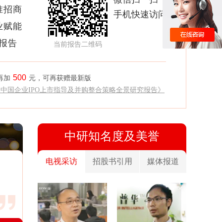
准招商
手机快速访问
业赋能
析报告
当前报告二维码
500
再加
元，可再获赠最新版
《中国企业IPO上市指导及并购整合策略全景研究报告》
中研知名度及美誉
电视采访
招股书引用
媒体报道