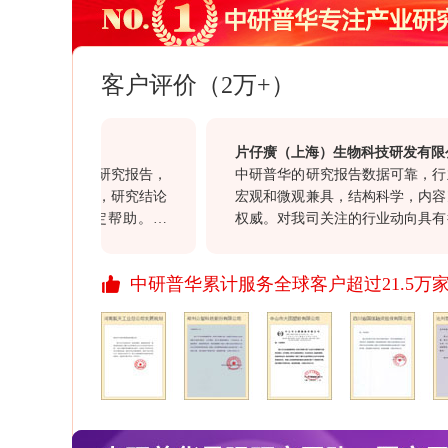
客户评价（2万+）
片仔癀（上海）生物科技研发有限公司
省建筑行业研究报告，
中研普华的研究报告数据可靠，行业研
据详实可靠，研究结论
宏观和微观兼具，结构科学，内容充实
目开发有一定帮助。另
权威。对我司关注的行业动向具有很好
赵勇在整个过程中表现
意义，同时对我司的投资决策具有很高
度，也值得点赞。
价值。通过此次合作对于贵司“一体化”
中研普华累计服务全球客户超过21.5万
行业报告质量均满意，祝愿贵司继续以
资讯信息引领资讯行业的发展，希望贵
开拓更多、更丰富的资讯产品，与我们
展、进步！