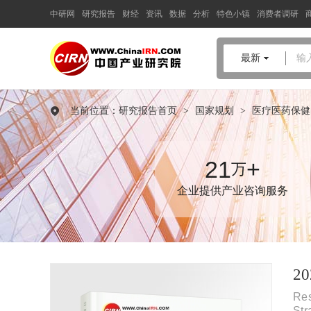
中研网
研究报告
财经
资讯
数据
分析
特色小镇
消费者调研
中国产业咨询领导者
最新
输
2025-2030年中国
医疗机器人
行业深度发展研究与“十五
当前位置：
研究报告首页
>
国家规划
>
医疗医药保健
五”企业投资战略规划报告
品质保障，一年免费更新维护
报告编号：1923147
21
+
万
出版日期：2025年11月
企业提供产业咨询服务
《2025-2030年中国医疗机器人行业深度发展研究与“十五五”企业
投资战略规划报告》由中研普华医疗机器人行业分析专家领衔撰
写，主要分析了医疗机器人行业的市场规模、发展现状与投资前
景，同时对医疗机器人行业的未来发展做出科学的趋势预测和专
业的医疗机器人行业数据分析，帮助客户评估医疗机器人行业投
2
资价值。
Res
Str