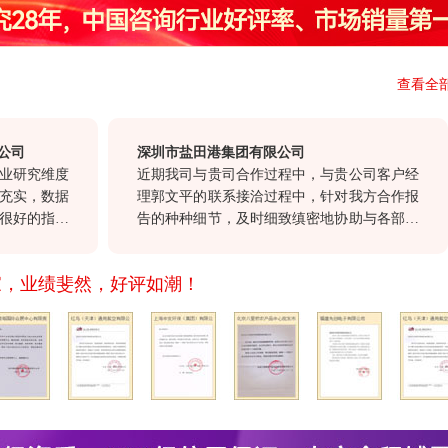
查看全
深圳市盐田港集团有限公司
究维度
近期我司与贵司合作过程中，与贵公司客户经
，数据
理郭文平的联系接洽过程中，针对我方合作报
的指导
告的种种细节，及时细致缜密地协助与各部门
的参考
沟通，确保报告及时交付。这种认真负责，尊
服务和
重顾客的态度，也正是我们选择与贵公司合
家，业绩斐然，好评如潮！
前沿的
作。
司不断
共同发