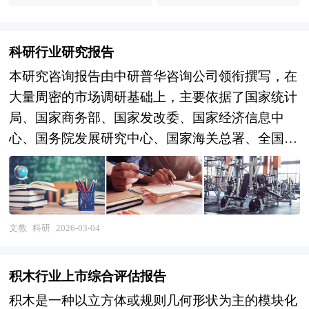
业链分析
科研行业研究报告
本研究咨询报告由中研普华咨询公司领衔撰写，在
大量周密的市场调研基础上，主要依据了国家统计
局、国家商务部、国家发改委、国家经济信息中
心、国务院发展研究中心、国家海关总署、全国商
业信息中心、中国经济景气监测中心、中国行业研
究网、全国及海外相关报刊杂志的基础信息以及科
研行业研究单位等公布和提供的大量资料。报告对
我国科研行业的供需状况、发展现状、子行业发展
文教
科研
2026-03-04
变化等进行了分析，重点分析了国内外科研行业的
发展现状、如何面对行业的发展挑战、行业的发展
积木行业上市综合评估报告
建议、行业竞争力，以及行业的投资分析和趋势预
积木是一种以立方体或规则几何形状为主的模块化
测等等。报告还综合了科研行业的整体发展动态，