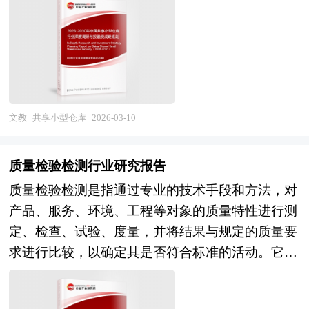
商务部、国家市场监督管理总局、国家发改委、国
住空间不足、企业库存周转低效等痛点的关键解决
主流市场份额，但面临技术门槛降低、仿制手段升
家经济信息中心、国务院发展研究中心、国家海关
方案，更是推动城市更新、激活存量资产、服务灵
级的压力；二维码防伪、RFID射频识别、NFC近
总署、中国经济景气监测中心、中国行业研究网、
活就业经济的重要载体。在"十五五"时期消费升级
场通信等数字防伪技术快速普及，实现了从"人眼
国内外相关报刊杂志的基础信息以及古玩专业研究
深化、城市密度持续提升、企业轻资产运营需求迫
识别"向"设备识读"、从"单一验证"向"全程溯源"的
单位等公布和提供的大量资料。对我国古玩的行业
切的宏观背景下，该行业已从传统的"迷你仓"概
能力跃升；区块链存证、人工智能图像识别、隐形
现状、市场各类经营指标的情况、重点企业状况、
念，演进为融合智能管理、即时服务、多元增值的
文教
共享小型仓库
2026-03-10
数字水印等前沿技术开始在高端防伪领域应用，提
区域市场发展情况等内容进行详细的阐述和深入的
综合性空间运营产业，其发展质量直接关系到城市
升了防伪体系的不可篡改性和智能识别能力。在产
分析，着重对古玩业务的发展进行详尽深入的分
治理精细化水平与居民生活幸福感的提升。 当
业格局层面，行业呈现分散化竞争特征，大量中小
质量检验检测行业研究报告
析，并根据古玩行业的政策经济发展环境对古玩行
前，中国共享小型仓库行业正处于市场爆发与结构
型企业集中于低端防伪材料生产，具备综合解决方
质量检验检测是指通过专业的技术手段和方法，对
业潜在的风险和防范建议进行分析。 《2026年版
性分化并存的战略机遇期。市场格局层面，行业呈
案提供能力的头部企业较少，跨行业、跨区域的防
产品、服务、环境、工程等对象的质量特性进行测
古玩产业规划专项研究报告》由中研产业规划院领
现"大行业、小企业"的典型特征，区域性连锁品牌
伪溯源公共服务平台建设尚处探索期。与此同时，
定、检查、试验、度量，并将结果与规定的质量要
衔制作，精英专家团队在上千个重大项目积累了宝
与社区型单体店构成市场主体，以迷你考拉仓、大
行业面临标准体系不统一、数据孤岛现象严重、中
求进行比较，以确定其是否符合标准的活动。它是
贵经验，为项目成功落地保驾护航。中研产业规划
众迷你仓为代表的头部品牌通过标准化运营、数字
小企业数字化改造投入不足、跨境打假协作机制欠
确保质量的重要手段，贯穿于产品或服务的整个生
院率先在业内提出“全流程一体化”综合解决方案，
化管理、品牌化营销加速规模化扩张，而大量中小
缺等深层挑战，假冒伪劣商品在电商直播、社交电
命周期，从原材料采购、生产过程控制，到成品出
提供从前期拿地策划、定位策划、概念规划、空间
运营者仍停留在"二房东"模式的粗放经营阶段，服