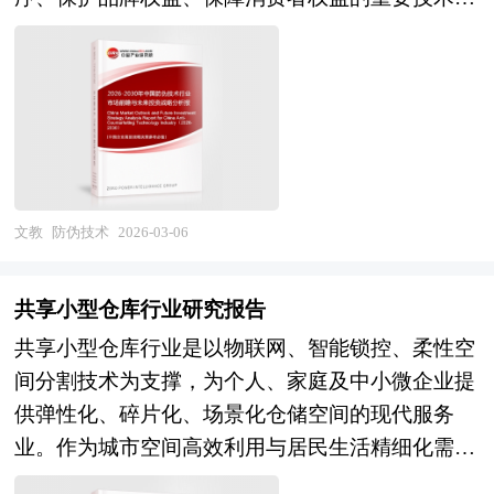
的深化，经济全球化和区域化对产业发展的影响显
段。从产业范畴看，防伪技术行业横跨材料科学、
著增强，产业间的竞争层次和深度也发生了变化。
光学工程、信息通信、数据安全等多学科领域，其
因此，科学预测产业发展趋势和空间变化态势，对
应用场景已从传统的烟酒、药品、化妆品、证照票
产业发展和规划具有重要的意义。中研普华拥有28
券等实体商品防伪，拓展至数字内容版权保护、供
年的产业规划、细分市场研究及大量项目运作经
应链溯源管理、工业互联网标识解析等数字经济基
验，业务覆盖全球。累积300多个产业园区规划落
础设施领域。作为典型的技术驱动型和标准规范型
地项目案例，拥有丰富的产业园区、特色小镇、田
产业，防伪技术的发展与制假技术的迭代演进持续
文教
防伪技术
2026-03-06
园综合体、文旅地产、智慧物流、乡村振兴等类型
博弈，其有效性不仅取决于技术本身的复杂度和复
项目规划经验。 中研普华28年的产业研究服务经
制难度，更依赖于全链条的防伪溯源体系构建、执
验，形成了独特的产业研究及战略投资一体化服务
共享小型仓库行业研究报告
法监管力度及消费者防伪意识培育，是政府监管、
体系，涉及8000多个细分行业，积累了数十万份行
共享小型仓库行业是以物联网、智能锁控、柔性空
企业自律与技术防护相结合的社会系统工程。 当
业研究报告数据库、服务了20多万家企事业单位，
间分割技术为支撑，为个人、家庭及中小微企业提
前，我国防伪技术行业正处于从传统物理防伪向数
现已成为中国最具影响力的产业研究咨询综合服务
供弹性化、碎片化、场景化仓储空间的现代服务
字化智能防伪转型的关键阶段，技术创新与产业升
机构。集团下属研究院的产业研究报告在大量周密
业。作为城市空间高效利用与居民生活精细化需求
级同步加速。在技术应用层面，激光全息、温变油
的市场调研基础上，主要依据了国家统计局、国家
深度融合的创新业态，共享小型仓库不仅是破解居
墨、安全线、水印纸张等传统物理防伪技术仍占据