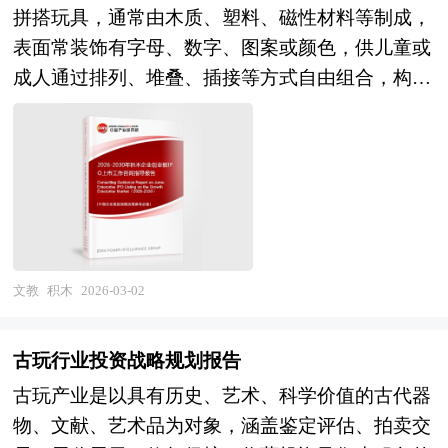
拼搭玩具，通常由木质、塑料、磁性材料等制成，
对行业在产品方面提供了参考建议和具体解决办
表面常装饰有字母、数字、图案或颜色，供儿童或
法。报告对于科研产品生产企业、经销商、行业管
成人通过排列、堆叠、插接等方式自由组合，构建
理部门以及拟进入该行业的投资者具有重要的参考
出各种立体结构或平面图形。其核心功能在于激发
价值，对于研究我国科研行业发展规律、提高企业
创造力、培养空间认知能力与动手实践能力，是一
的运营效率、促进企业的发展壮大有学术和实践的
种兼具娱乐性与教育性的建构类玩具。 企业发展
双重意义。
到一定阶段就会遇到资金制约问题，而资本市场作
为企业的主要融资渠道之一具有融资效率高、规模
大、限制条件少等众多优势。由于资本市场融资进
限于创业板上市企业和首发创业板上市企业，企业
文教
积木
2026-03-02
的创业板上市问题就变得十分关键。 企业创业板
上市有以下好处： 1、创业板上市时及日后均有机
古玩行业投资战略规划报告
会筹集资金，以获得资本扩展业务； 2、扩大股东
古玩产业是以具有历史、艺术、科学价值的古代器
基础，使公司的股票在买卖时有较高的流通量；
物、文献、艺术品为对象，涵盖鉴定评估、拍卖交
3、向员工授予购股权作为奖励和承诺，增加员工