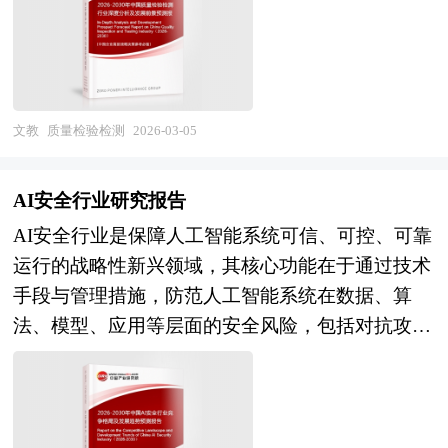
商等新兴渠道呈现新的蔓延态势，对防伪技术的实
厂检验以及售后质量监督等各个环节。 我国质量
规划、总体规划、城市设计、建筑设计、景观设
务质量参差不齐、安全保障能力不足、专业运营人
时性、精准性和用户体验提出更高要求。 展望未
检验检测行业构建了一套由政府部门主导监管、行
计、IP设计、商业模式设计、招商、投资、运营等
才短缺等问题突出。服务模式层面，行业已从个人
来，防伪技术行业的发展将深度融入数字中国建设
业自律组织协同辅助的管理体制，旨在确保行业规
一系列咨询服务。 中研普华通过对古玩行业长期
存放换季衣物、装修家具等基础场景，延伸至企业
和品牌强国战略，呈现出"技术融合创新、场景纵
范、有序、健康发展。 我国质量检验检测机构数
跟踪监测，分析古玩行业需求、供给、经营特性、
库存周转、电商货品暂存、档案文件托管、红酒收
深拓展、生态协同共建、服务价值凸显"的演进趋
量庞大，截至目前已达数万家。这些机构包括政府
获取能力、产业链和价值链等多方面的内容，整合
文教
质量检验检测
2026-03-05
藏等多元化场景，用户从"被动选择"转向"主动定
势。在技术演进层面，多重复合防伪将成为主流，
部门下属事业单位性质的检测机构、国有企业检测
行业、市场、企业、用户等多层面数据和信息资
制"，对空间灵活性、环境可控性、服务即时性提
物理防伪特征与数字防伪信息的深度融合将提升伪
机构、民营企业检测机构以及外资检测机构。不同
源，为客户提供深度的古玩行业研究报告，以专业
出更高要求。技术融合层面，24小时智能门禁、远
AI安全行业研究报告
造门槛；基于人工智能的实时防伪验证和异常交易
类型机构在市场中各有优势，政府部门下属机构在
的研究方法帮助客户深入的了解古玩行业，发现投
程视频监控、温湿度物联网感知、AI驱动的空间优
AI安全行业是保障人工智能系统可信、可控、可靠
预警系统将大幅提升打假效率；隐私计算技术的应
资质认定、政策解读等方面具有权威性；国有企业
资价值和投资机会，规避经营风险，提高管理和运
化算法等技术已初步应用，但整体渗透率仍较低，
运行的战略性新兴领域，其核心功能在于通过技术
用将在保护商业机密的同时实现跨企业、跨行业的
检测机构在大型项目、特定行业检测中具有资源和
营能力。古玩行业报告是从事古玩行业投资之前，
数据孤岛与跨平台互认机制缺失制约行业协同效
手段与管理措施，防范人工智能系统在数据、算
防伪数据协同；物联网与区块链的结合将构建从原
技术优势；民营企业检测机构机制灵活，在细分市
对古玩行业相关各种因素进行具体调查、研究、分
率。与此同时，行业标准缺失、消防合规成本高、
法、模型、应用等层面的安全风险，包括对抗攻
材料采购到终端消费的全生命周期可信溯源体系。
场和本地化服务方面表现突出；外资检测机构凭借
析，评估项目可行性、效果效益程度，提出建设性
物业协调难度大、资本退出路径不清晰等瓶颈依然
击、数据投毒、模型窃取、偏见歧视、幻觉输出、
在应用拓展层面，食品农产品领域的产地溯源与质
先进技术和国际品牌影响力，在高端检测市场占据
意见建议对策等，为古玩行业投资决策者和主管机
突出，制约规模化复制与下沉市场渗透。 未来，
自主失控等威胁，确保AI技术符合伦理规范、法律
量安全防伪需求将持续释放，医药领域的疫苗追溯
一定份额。市场竞争激烈，价格竞争、服务竞争、
关审批的研究性报告。以阐述对古玩行业的理论认
共享小型仓库行业将沿专业化、品牌化、平台化、
法规与社会价值观，为AI技术的规模化应用与产业
和医保药品监管将强化防伪技术的刚性应用，奢侈
技术竞争并存。部分小型检测机构主要依靠低价策
识为主要内容，重在研究古玩行业本质及规律性认
融合化四条主线加速演进。专业化维度，行业将从
健康发展提供安全保障。从产业范畴来看，AI安全