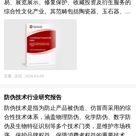
易、展览展示、修复保护、收藏投资及衍生服务的
的归属感； 4、提高公司（发行人）在市场上地位
综合性文化产业。其范畴包括陶瓷器、玉石器、金
及知名度，赢取顾客信供应商的信赖； 5、增加公
属器、书画碑帖、古籍善本、家具木雕、文房清
司的透明度，有助于银行以较有利条款批出信贷额
供、珠宝钟表等品类，产业链条横跨文物考古、学
度； 6、创业板上市发行人的披露要求较为严格，
术研究与出版、市场交易、金融保险、文化旅游及
使公司的效率得以提高，藉以改善公司的监控、资
数字文创等多个环节，具有显著的文化属性强、专
讯管理及营运系统，公司运作更加规范。 7、通过
业门槛高、信息不对称突出、政策监管严格及投资
创业板上市融资筹集资本，使企业快速健康发展，
属性复杂等特征。作为中华优秀传统文化传承与活
做大做强，成为长寿百年企业。 我国企业创业板
化的重要载体，古玩产业不仅是文化产业的高端形
文教
古玩
2026-03-09
上市可以考虑在深圳企业板、美国纳斯达克等多个
态，更是连接历史记忆与当代审美、物质财富与文
证券交易市场，每个市场的创业板上市条件与实施
化资本的独特领域，其发展水平直接反映国家文化
过程均有所不同。 在这里我们就国内积木行业企
防伪技术行业研究报告
软实力与文物保护利用能力的现代化程度。 产业
业在国内创业板上市常见问题和具体操作给出建
防伪技术是指为防止产品被伪造、仿冒而采用的综
规划一般包括产业发展现状、产业特征分析、产业
议，除此之外针对企业存在的特定问题给出相应的
合性技术体系，涵盖物理防伪、化学防伪、数字防
发展目标和发展定位、产业发展重点方向、产业空
解答方案。这对于有意创业板上市的企业具有极好
伪及生物特征识别等多个技术门类，是维护市场秩
间引导和产业发展政策等。随着中国对外开放程度
的参考价值和指导意义。
序、保护品牌权益、保障消费者权益的重要技术手