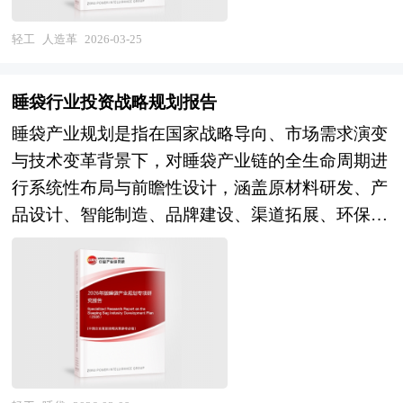
于研究我国运动服装行业发展规律、提高企业的运
该行业的投资者具有重要的参考价值，对于研究我
前者成本较低、耐候性好，但手感偏硬、低温易
创新与资本融合的试验田。当前，市场呈现三大核
营效率、促进企业的发展壮大有学术和实践的双重
国婴童服饰行业发展规律、提高企业的运营效率、
脆；后者弹性更佳、透气透湿性优、触感接近真
轻工
人造革
2026-03-25
心趋势：其一，技术融合化加速，AI、区块链、物
意义。
促进企业的发展壮大有学术和实践的双重意义。
皮，广泛应用于中高端领域。 现代人造革还可通
联网等前沿技术深度渗透研发、生产、营销全链
过添加阻燃剂、抗菌剂、抗紫外线助剂等功能性成
条，推动产品功能升级与商业模式创新；其二，需
睡袋行业投资战略规划报告
分，拓展其在特殊环境下的适用性。生产工艺涵盖
求结构化分化，健康化、个性化、便捷化消费需求
睡袋产业规划是指在国家战略导向、市场需求演变
干法、湿法、转移涂层等多种技术路径，其中湿法
爆发，催生功能性产品、精准营养服务、绿色环保
与技术变革背景下，对睡袋产业链的全生命周期进
PU革因具有微孔结构而具备更好的仿真效果。相
包装等细分赛道；其三，竞争生态化重构，头部企
行系统性布局与前瞻性设计，涵盖原材料研发、产
较于天然皮革，人造革具有原料来源稳定、价格可
业通过全产业链布局巩固优势，区域品牌依托差异
品设计、智能制造、品牌建设、渠道拓展、环保合
控、规格均一、易于裁剪缝制及色彩丰富等优势，
化定位深耕细分市场，跨界竞争者凭借数据与生态
规及可持续发展等关键环节的统筹安排，旨在推动
同时避免了动物屠宰，在伦理与可持续性方面具有
优势重塑行业规则。 本报告由中研普华咨询公司
产业由传统制造向高质量、高附加值、绿色化和智
一定吸引力。 然而，其在耐用性、吸湿排汗性及
领衔撰写，在大量周密的市场调研基础上，主要依
能化方向转型升级。 产业规划一般包括产业发展
长期使用后的老化性能方面仍与优质真皮存在差
据了国家统计局、国家经济信息中心、中国证券监
现状、产业特征分析、产业发展目标和发展定位、
距。随着环保法规趋严与消费者对绿色材料需求提
督管理委员会、中国证券业协会、中国行业研究
产业发展重点方向、产业空间引导和产业发展政策
升，行业正加速向水性聚氨酯、生物基树脂、可降
网、国内外相关报刊杂志的基础信息以及企业IPO
等。随着中国对外开放程度的深化，经济全球化和
解基材等方向转型，以降低挥发性有机物排放与环
专业研究单位等公布和提供的大量资料。首先介绍