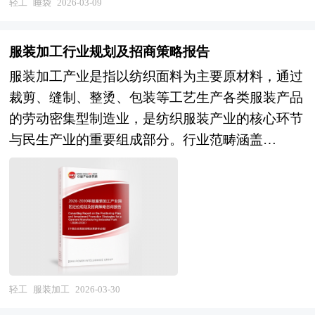
区域化对产业发展的影响显著增强，产业间的竞争
轻工
睡袋
2026-03-09
境负荷。作为重要的代用材料，人造革已广泛应用
企业IPO的定义、流程等，然后分析企业IPO上市
层次和深度也发生了变化。因此，科学预测产业发
于鞋类、服装、箱包、家具、汽车内饰及工业防护
的数量、融资等现状以及企业IPO上市被否的原
展趋势和空间变化态势，对产业发展和规划具有重
等领域，是现代轻工制造业中不可或缺的基础性合
服装加工行业规划及招商策略报告
因，接着分析企业并购整合市场运行情况。重点监
要的意义。中研普华拥有28年的产业规划、细分市
成材料。 本研究咨询报告由中研普华咨询公司领
服装加工产业是指以纺织面料为主要原材料，通过
测企业IPO上市和并购的实时数据和事件，同时对
场研究及大量项目运作经验，业务覆盖全球。累积
衔撰写，在大量周密的市场调研基础上，主要依据
裁剪、缝制、整烫、包装等工艺生产各类服装产品
于相关的中小板和创业板IPO进行分析，最后结合
300多个产业园区规划落地项目案例，拥有丰富的
了国家统计局、国家商务部、国家发改委、国家经
的劳动密集型制造业，是纺织服装产业的核心环节
IPO市场的形势和前景分析为企业提供IPO上市的
产业园区、特色小镇、田园综合体、文旅地产、智
济信息中心、国务院发展研究中心、国家海关总
与民生产业的重要组成部分。行业范畴涵盖
全盘指导，同时中研普华对企业IPO上市进行全面
慧物流、乡村振兴等类型项目规划经验。 中研普
署、全国商业信息中心、中国经济景气监测中心、
OEM（原始设备制造）、ODM（原始设计制
的参考分析。本报告是企业选择IPO上市时机、
华28年的产业研究服务经验，形成了独特的产业研
中国行业研究网以及国内外多种相关报刊杂志媒体
造）、OBM（自有品牌制造）等多元业态，涉及
IPO上市运作流程、IPO上市风险预警以及成功上
究及战略投资一体化服务体系，涉及8000多个细分
提供的最新研究资料。本报告对国内外人造革行业
梭织服装、针织服装、羽绒服装、功能性服装、定
市整体规划的战略参考报告。本报告为中研普华公
行业，积累了数十万份行业研究报告数据库、服务
的发展状况进行了深入透彻地分析，对我国行业市
制服装等细分品类，以及与之配套的辅料加工、印
司独家首创针对企业上市融资提供前期指导服务的
了20多万家企事业单位，现已成为中国最具影响力
场情况、技术现状、供需形势作了详尽研究，重点
花绣花、水洗整理等上下游环节。作为我国传统优
专项研究报告，此报告为个性化定制服务报告，我
的产业研究咨询综合服务机构。集团下属研究院的
分析了国内外重点企业、行业发展趋势以及行业投
势产业与出口创汇支柱，服装加工产业不仅承担着
们将根据不同类型及不同行业的企业提出的具体要
产业研究报告在大量周密的市场调研基础上，主要
资情况，报告还对人造革下游行业的发展进行了探
满足城乡居民衣着消费、吸纳社会就业的基础功
求，修订报告目录，并在此目录的基础上重新完善
轻工
服装加工
2026-03-30
依据了国家统计局、国家商务部、国家市场监督管
讨，是人造革及相关企业、投资部门、研究机构准
能，更通过柔性生产、数字赋能与绿色转型，成为
行业数据及分析内容，为企业顺利上市融资提供全