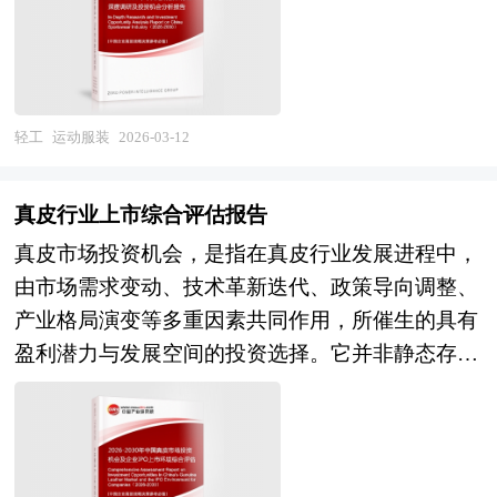
的服装，通常依据运动项目的特定规则与生理力学
计端，“新中式”美学兴起成为显著热点，传统纹
要求进行定制化制作，主要包含田径、球类、水
样、盘扣云肩等文化元素被创新融入现代婴童工学
上、冰雪、举重、摔跤、体操、登山及击剑等九大
剪裁中，既承载节日仪式感，又兼顾宝宝抬手踢
专业品类。 随着全民健身战略的深入实施与消费
腿、换尿布等实用需求，反映出年轻父母在民族自
观念的升级，现代运动服装行业的定义边界正不断
信背景下对文化传承的主动选择。此外，数字化与
轻工
运动服装
2026-03-12
拓展，已突破单一运动场景的限制，演变为融合功
可持续理念也在重构产业逻辑，直播电商、社群种
能性、时尚性与生活方式的复合型产业，不仅包含
草成为主流营销路径，而“旧衣回收”“租赁共享”等
真皮行业上市综合评估报告
传统的竞技运动服和运动便装，还广泛吸纳了适配
绿色模式初现，回应了“双碳”目标下的长期发展命
真皮市场投资机会，是指在真皮行业发展进程中，
日常通勤、休闲社交的运动休闲服饰（Athleisure）
题。 值得注意的是，随着0-3岁婴幼儿群体成为消
由市场需求变动、技术革新迭代、政策导向调整、
以及运动手套、袜子等配套配件。从产业链视角审
费重心，产品设计更强调“无感呵护”——如无骨缝
产业格局演变等多重因素共同作用，所催生的具有
视，该行业上游涉及新型功能性面料、环保生物基
线、软包边、可调节结构等细节优化，体现精细化
盈利潜力与发展空间的投资选择。它并非静态存
材料及智能穿戴设备的研发与供应，中游涵盖品牌
育儿趋势。整体而言，当代婴童服饰不仅是儿童成
在，而是伴随行业动态持续演变，精准契合行业发
运营、智能制造与供应链管理，下游则通过线上线
长的物质陪伴，更是家庭价值观、审美取向与社会
展趋势与市场潜在需求，能为投资者带来预期收益
下全渠道触达终端消费者，形成了高度专业化与细
责任的微观投射，在政策、科技与文化的交织推动
的各类切入点。 从本质来看，这类投资机会依托
分化的市场格局。 本研究咨询报告由中研普华咨
下，正朝着更安全、更智能、更具人文温度的方向
于真皮行业的价值创造与增值空间，既体现在产业