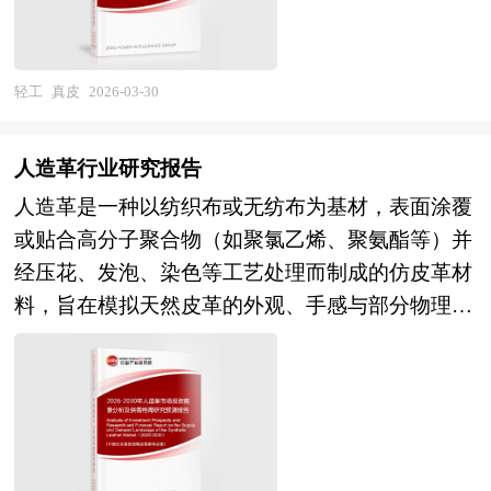
询公司领衔撰写，在大量周密的市场调研基础上，
持续进化。 本研究咨询报告由中研普华咨询公司
链上下游的关键环节布局，也贯穿于行业转型升级
主要依据了国家统计局、国家商务部、国家发改
领衔撰写，在大量周密的市场调研基础上，主要依
的核心领域。当消费者需求向高品质、个性化、绿
委、国家经济信息中心、国务院发展研究中心、国
据了国家统计局、国家商务部、国家发改委、国家
色化方向升级时，围绕需求变化形成的供给缺口，
轻工
真皮
2026-03-30
家海关总署、全国商业信息中心、中国经济景气监
经济信息中心、国务院发展研究中心、国家海关总
便构成投资机会；当智能生产、生物科技等新技术
测中心、中国行业研究网、全国及海外相关报刊杂
署、全国商业信息中心、中国经济景气监测中心、
重塑行业生产模式、产品性能时，技术落地应用过
志的基础信息以及运动服装行业研究单位等公布和
人造革行业研究报告
中国行业研究网、全国及海外相关报刊杂志的基础
程中产生的市场空白，也是投资机会的重要来源；
提供的大量资料。报告对我国运动服装行业的供需
信息以及婴童服饰行业研究单位等公布和提供的大
人造革是一种以纺织布或无纺布为基材，表面涂覆
当政策层面为行业智能化转型、绿色发展提供资金
状况、发展现状、子行业发展变化等进行了分析，
量资料。报告对我国婴童服饰行业的供需状况、发
或贴合高分子聚合物（如聚氯乙烯、聚氨酯等）并
补贴、税收优惠等支持时，政策红利覆盖的领域，
重点分析了国内外运动服装行业的发展现状、如何
展现状、子行业发展变化等进行了分析，重点分析
经压花、发泡、染色等工艺处理而制成的仿皮革材
同样会吸引资本涌入，形成投资机会。 在2026-
面对行业的发展挑战、行业的发展建议、行业竞争
了国内外婴童服饰行业的发展现状、如何面对行业
料，旨在模拟天然皮革的外观、手感与部分物理性
2030年的全球经济格局深度调整与国内高质量发展
力，以及行业的投资分析和趋势预测等等。报告还
的发展挑战、行业的发展建议、行业竞争力，以及
能。其核心结构通常包括底布层、粘合层和面层，
双轮驱动下，中国真皮市场正经历从规模扩张向价
综合了运动服装行业的整体发展动态，对行业在产
行业的投资分析和趋势预测等等。报告还综合了婴
其中面层通过调控树脂配方与加工参数可实现不同
值重构的关键转型。作为连接产业链上游资源供给
品方面提供了参考建议和具体解决办法。报告对于
童服饰行业的整体发展动态，对行业在产品方面提
的光泽度、柔软度、耐磨性及透气性。 根据所用
与下游消费升级的核心枢纽，该市场不仅承载着保
运动服装产品生产企业、经销商、行业管理部门以
供了参考建议和具体解决办法。报告对于婴童服饰
高分子材料的不同，人造革主要分为聚氯乙烯人造
障基础民生、推动区域经济协同发展的战略使命，
及拟进入该行业的投资者具有重要的参考价值，对
产品生产企业、经销商、行业管理部门以及拟进入
革（PVC革）和聚氨酯人造革（PU革）两大类：
更在“双循环”新发展格局下，成为技术迭代、模式