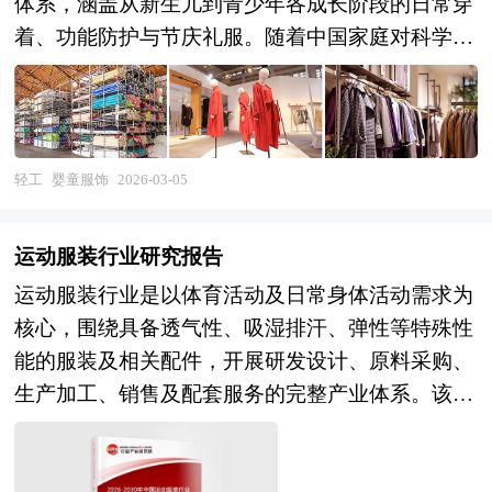
体系，涵盖从新生儿到青少年各成长阶段的日常穿
着、功能防护与节庆礼服。随着中国家庭对科学育
儿理念的重视和消费品质的升级，婴童服饰已从单
一的“保暖遮体”功能，演进为融合安全性、舒适
性、美学表达与文化认同的综合性载体。 当前，
行业正经历由政策规范、技术创新与社会趋势共同
轻工
婴童服饰
2026-03-05
驱动的深度变革。在安全层面，国家强制标准GB
31701-2015明确要求婴幼儿纺织品必须达到A类安
运动服装行业研究报告
全等级，禁止使用有害化学物质、锐利配件及过长
运动服装行业是以体育活动及日常身体活动需求为
绳带，市场监管趋严促使企业全面提升品控能力，
核心，围绕具备透气性、吸湿排汗、弹性等特殊性
推动行业从“野蛮生长”迈向“合规精耕”。与此同
能的服装及相关配件，开展研发设计、原料采购、
时，材料科技的进步正重塑产品内核，有机棉、竹
生产加工、销售及配套服务的完整产业体系。该行
纤维、再生聚酯等环保材质广泛应用，抗菌、防
业在广义上涵盖了从专业竞技到大众休闲的全场景
蚊、防晒、温控调节等功能性面料加速渗透，满足
服饰需求，狭义上则聚焦于专为体育运动竞赛设计
家长对“健康无害”与“场景适配”的双重期待。 在设