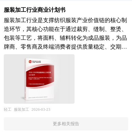
理总局、国家发改委、国家经济信息中心、国务院
确了解目前中国市场发展动态，把握人造革行业发
制造业提质增效与区域协调发展的关键领域。在全
程指引服务。目前，中研普华公司已经成功协助国
发展研究中心、国家海关总署、中国经济景气监测
服装加工行业商业计划书
展方向，为企业经营决策提供重要参考的依据。
球化深度调整、国内要素成本变化、消费个性化升
内数十家企业成功上市，其招股说明书均引用中研
中心、中国行业研究网、国内外相关报刊杂志的基
服装加工行业是支撑纺织服装产业价值链的核心制
级与可持续发展要求的多重驱动下，行业正从"世
普华公司提供的权威市场数据，充分帮助企业明确
础信息以及睡袋专业研究单位等公布和提供的大量
造环节，其核心功能在于通过裁剪、缝制、整烫、
界工厂"的代工模式向"柔性智造"的价值创造方向
市场定位、树立行业地位，为其上市融资起到了积
资料。对我国睡袋的行业现状、市场各类经营指标
包装等工艺，将面料、辅料转化为成品服装，为品
转型，成为一二三产业融合与乡村振兴的重要抓
极作用！
的情况、重点企业状况、区域市场发展情况等内容
牌商、零售商及终端消费者提供质量稳定、交期可
手。 “产业园区”是执行城市产业职能的重要空间形
进行详细的阐述和深入的分析，着重对睡袋业务的
靠、成本可控的制造服务，是连接纺织原料与消费
态，园区在改善区域投资环境、引进外资、促进产
发展进行详尽深入的分析，并根据睡袋行业的政策
市场的关键产业节点。从产业范畴来看，服装加工
业结构调整和发展经济等方面发挥积极的辐射、示
经济发展环境对睡袋行业潜在的风险和防范建议进
行业涵盖上游面辅料采购（面料、里料、衬料、拉
范和带动作用，成为城市经济腾飞的助推器。产业
行分析。 《2026年版睡袋产业规划专项研究报
链、纽扣、商标），中游生产制造（裁剪、缝制、
园区是区域经济发展、产业调整和升级的重要空间
告》由中研产业规划院领衔制作，精英专家团队在
后道整理、品质检验、包装出货），以及下游物流
聚集形式，担负着聚集创新资源、培育新兴产业、
上千个重大项目积累了宝贵经验，为项目成功落地
配送与增值服务（仓储物流、小单快返、定制化加
推动城市化建设等一系列的重要使命。园区的具体
保驾护航。中研产业规划院率先在业内提出“全流
工、设计打样）的完整产业链条。按照加工模式可
轻工
服装加工
2026-03-23
形式多种多样，主要包括高新区、开发区、科技
程一体化”综合解决方案，提供从前期拿地策划、
分为OEM（原始设备制造）、ODM（原始设计制
园、工业区、产业基地、特色产业园等以及近来各
定位策划、概念规划、空间规划、总体规划、城市
更多相关报告
造）及OBM（自有品牌制造），按照产品品类则
地陆续提出的产业新城、科技新城等。 产业园区