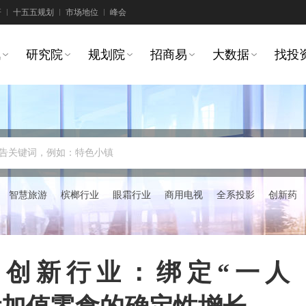
研
十五五规划
市场地位
峰会
讯
研究院
规划院
招商易
大数据
找投
告关键词，例如：特色小镇
智慧旅游
槟榔行业
眼霜行业
商用电视
全系投影
创新药
国食品创新行业：绑定“一人