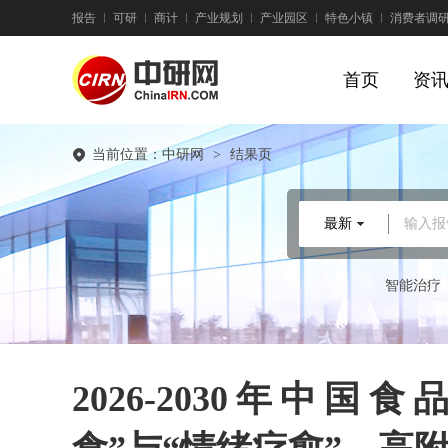
报告
可研
商计
产业规划
产业园区
特色小镇
消费者调
首页
资
当前位置：
中研网
>
结果页
最新
输入报
智能治疗
2026-2030年中