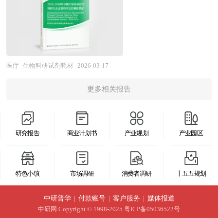
求，金融数字化转型与远程服务常态化拉动高安全
情况等内容进行详细的阐述和深入的分析，着重对
两大体系，是集合有机合成、蛋白工程、材料科
保定点与支付政策优化，监管趋严要求提升服务质
认证市场，智慧城市建设与公共安全管理创造规模
疫苗业务的发展进行详尽深入的分析，并根据疫苗
学、精密制造工艺与质量管理体系的交叉型高科技
量与安全水平。在市场格局层面，行业呈现"小散
化部署空间，预计行业将保持稳健增长，从"规模
行业的政策经济发展环境对疫苗行业潜在的风险和
产业，具有技术壁垒高、质控要求严、品种门类
弱"特征，单体诊所占比高，但头部连锁品牌（如
普及"向"安全可信"转变。产业格局层面，具备核
防范建议进行分析。最后提出研究者对疫苗行业的
多、用户粘性强的典型特征，被誉为生命科学产业
固生堂、和顺堂、圣爱中医馆）通过标准化、品牌
心算法能力、多模态融合技术、安全芯片设计能力
研究观点，以供投资决策者参考。
的"基石"与"芯片"，其自主化水平直接关系到国家
医疗
生物科研试剂耗材
2026-03-17
化、规模化快速扩张，市场集中度提升空间巨大；
及隐私保护解决方案的头部企业将确立主导地位，
创新体系的安全性与竞争力。 当前，我国生物科
公立中医馆与民营中医馆并存，差异化定位与协同
行业集中度提升，专业化企业在特定模态（虹膜、
更多相关报告
研试剂耗材行业已进入"外资主导、国产追赶、需
发展格局初现。在服务供给层面，中医诊疗以常见
声纹、静脉）或特定场景（金融、汽车、医疗）形
求井喷"的错位发展阶段。市场格局呈现明显的"金
病、慢性病、康复调理为主，但特色专科（肿瘤、
成差异化优势，跨界融合（AI芯片、网络安全、数
字塔"结构：以赛默飞世尔、默克、伯乐等为代表
妇科、儿科、骨伤）与名医资源建设不足；中药饮
字身份、隐私计算）催生新型生物识别技术公司，
研究报告
商业计划书
产业规划
产业园区
的欧美跨国巨头凭借技术先发优势、品牌信赖度与
片质量与煎药服务标准化程度参差；中医健康管理
而安全能力薄弱、隐私合规不足、技术路线单一的
全球供应链网络，长期占据高端试剂与核心耗材市
与治未病服务延伸不够。在人才队伍层面，中医医
企业将面临淘汰或监管出清。 本研究咨询报告由
场主导地位，在分子生物学酶、高纯度化学试剂、
师数量增长但分布不均，基层人才短缺，名老中医
特色小镇
市场调研
消费者调研
十五五规划
中研普华咨询公司领衔撰写，在大量周密的市场调
精密滤器等领域构筑了深厚的技术护城河；以阿拉
传承与青年医师培养机制待完善；中医特色诊疗技
研基础上，主要依据了国家统计局、国家商务部、
丁、百灵威、洁特生物为代表的国内领先企业，通
中研普华
|
付款账号
|
客户服务
|
媒体报道
术挖掘与推广不足。在产业融合层面，中医馆与中
国家发改委、国家经济信息中心、国务院发展研究
过持续的研发投入与工艺优化，在中低端市场实现
中研网
Copyright © 1998-2025 粤ICP备05036522号
药种植、炮制、制剂产业链联动加强；与养生旅