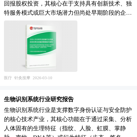
单位，现已成为中国最具影响力的产业研究咨询综
究网、全国及海外相关报刊杂志的基础信息以及医
回报股权投资，其核心在于支持具有创新技术、独
像识别、病理分析、临床决策支持、药物研发加
合服务机构。集团下属研究院的产业研究报告在大
疗美容行业研究单位等公布和提供的大量资料。报
特服务模式或巨大市场潜力但尚处早期阶段的企业
速、健康管理与风险预警等，正逐步从单点辅助向
量周密的市场调研基础上，主要依据了国家统计
告对我国医疗美容行业的供需状况、发展现状、子
发展。这类投资不仅提供资金，更注重通过资源整
全流程协同演进。 随着大模型技术的发展，AI在
局、国家商务部、国家市场监督管理总局、国家发
行业发展变化等进行了分析，重点分析了国内外医
合、战略指导和管理赋能，推动传统中医理疗与现
医患沟通、病历自动生成、科研文献挖掘等方面的
改委、国家经济信息中心、国务院发展研究中心、
疗美容行业的发展现状、如何面对行业的发展挑
代科技深度融合，实现从经验化向标准化、智能化
能力显著增强，但其应用仍需遵循“医生主导”原
国家海关总署、中国经济景气监测中心、中国行业
战、行业的发展建议、行业竞争力，以及行业的投
的转型升级。 当前，在“健康中国”战略持续推进和
则，确保安全性、可解释性与伦理合规性。AI医疗
研究网、国内外相关报刊杂志的基础信息以及疫苗
资分析和趋势预测等等。报告还综合了医疗美容行
全民健康意识显著提升的背景下，慢性病管理、亚
并非替代医务人员，而是通过增强人类智能，推动
专业研究单位等公布和提供的大量资料。对我国疫
业的整体发展动态，对行业在产品方面提供了参考
健康调理及心理健康问题日益受到关注，针灸按摩
医疗服务向更高效、更精准、更普惠的方向发展，
苗的行业现状、市场各类经营指标的情况、重点企
建议和具体解决办法。报告对于医疗美容产品生产
作为非药物、非侵入式的自然疗法，正加速融入现
医疗
针灸按摩
2026-03-10
是数字健康时代医疗体系智能化转型的关键驱动
业状况、区域市场发展情况等内容进行详细的阐述
企业、经销商、行业管理部门以及拟进入该行业的
代医疗与健康管理服务体系，成为大健康产业中的
力。 AI医疗行业研究报告主要分析了AI医疗行业
和深入的分析，着重对疫苗业务的发展进行详尽深
投资者具有重要的参考价值，对于研究我国医疗美
重要分支。 风险投资是在创业企业发展初期投入
的国内外发展概况、行业的发展环境、市场分析
生物识别系统行业研究报告
入的分析，并根据疫苗行业的政策经济发展环境对
容行业发展规律、提高企业的运营效率、促进企业
风险资本，待其发育相对成熟后，通过市场退出机
（市场规模、市场结构、市场特点等）、竞争分析
生物识别系统行业是支撑数字身份认证与安全防护
疫苗行业潜在的风险和防范建议进行分析。
的发展壮大有学术和实践的双重意义。
制将所投入的资本由股权形态转化为资金形态，以
（行业集中度、竞争格局、竞争组群、竞争因素
的核心技术产业，其核心功能在于通过采集、分析
《2026年版疫苗产业规划专项研究报告》由中研产
收回投资，取得高额风险收益。全球风险资本市场
等）、产品价格分析、用户分析、替代品和互补品
人体固有的生理特征（指纹、人脸、虹膜、掌静
业规划院领衔制作，精英专家团队在上千个重大项
已进入新一轮快速发展的周期。除了成熟投资热点
分析、行业主导驱动因素、行业渠道分析、行业赢