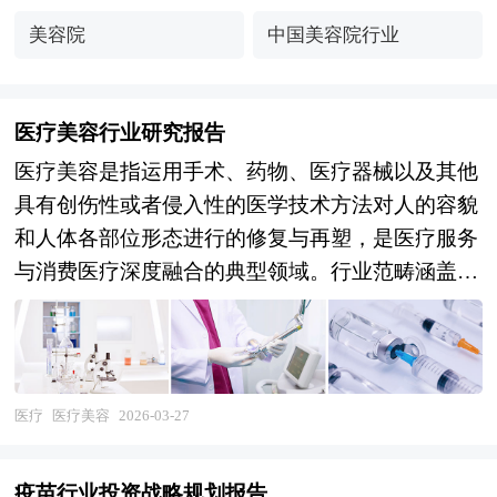
美容院
中国美容院行业
医疗美容行业研究报告
医疗美容是指运用手术、药物、医疗器械以及其他
具有创伤性或者侵入性的医学技术方法对人的容貌
和人体各部位形态进行的修复与再塑，是医疗服务
与消费医疗深度融合的典型领域。行业范畴涵盖外
科整形（重睑术、隆鼻术、吸脂塑形等）、微整形
注射（肉毒素、透明质酸、胶原蛋白等填充剂及再
生材料）、光电医美（激光、射频、超声等能量源
设备）以及口腔美容、毛发移植等细分赛道。与传
医疗
医疗美容
2026-03-27
统生活美容相比，医疗美容具有明确的医疗属性，
需在合规医疗机构由专业执业医师操作；与严肃医
疫苗行业投资战略规划报告