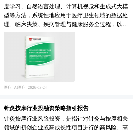
产业规划一般包括产业发展现状、产业特征分析、
蛋白、聚乳酸、聚己内酯等再生材料及光电设备的
度学习、自然语言处理、计算机视觉和生成式大模
产业发展目标和发展定位、产业发展重点方向、产
国产化替代进程正在加速；中游医疗机构端，民营
型等方法，系统性地应用于医疗卫生领域的数据处
业空间引导和产业发展政策等。随着中国对外开放
连锁机构与公立整形科室形成差异化竞争，轻医美
理、临床决策、疾病管理与健康服务全过程，以提
程度的深化，经济全球化和区域化对产业发展的影
模式的普及降低了消费门槛，但也带来了同质化竞
升诊疗效率、优化资源配置、增强疾病预测能力并
响显著增强，产业间的竞争层次和深度也发生了变
争与获客成本攀升的压力；下游获客渠道则从传统
改善患者体验的交叉学科应用体系。其核心在于通
化。因此，科学预测产业发展趋势和空间变化态
搜索引擎向社交媒体、私域运营迁移，内容营销与
过对海量医学文本、影像、基因、生理信号及电子
势，对产业发展和规划具有重要的意义。中研普华
医生IP建设成为机构核心竞争要素。值得关注的
病历等多模态数据的智能分析，实现对疾病的早期
拥有28年的产业规划、细分市场研究及大量项目运
是，行业监管体系日趋完善，《医疗美容服务管理
筛查、精准诊断、个体化治疗方案推荐、疗效评估
作经验，业务覆盖全球。累积300多个产业园区规
办法》修订、医疗器械分类目录调整及广告合规指
及慢病随访管理。 AI医疗产品通常以软件形式存
划落地项目案例，拥有丰富的产业园区、特色小
引的出台，为行业长期健康发展奠定了制度基础。
在，可嵌入医院信息系统、医学影像设备或移动健
医疗
AI医疗
2026-03-24
镇、田园综合体、文旅地产、智慧物流、乡村振兴
本研究咨询报告由中研普华咨询公司领衔撰写，在
康平台，部分已作为医疗器械获得监管审批，具备
等类型项目规划经验。 中研普华28年的产业研究
大量周密的市场调研基础上，主要依据了国家统计
辅助医生判断、减少人为误差、缓解医疗资源不均
服务经验，形成了独特的产业研究及战略投资一体
针灸按摩行业投融资策略指引报告
局、国家商务部、国家发改委、国家经济信息中
等功能。技术实现依赖高质量标注数据、符合临床
化服务体系，涉及8000多个细分行业，积累了数十
心、国务院发展研究中心、国家海关总署、全国商
针灸按摩行业风险投资，是指针对针灸与按摩相关
逻辑的算法设计、严格的验证流程以及与现有医疗
万份行业研究报告数据库、服务了20多万家企事业
业信息中心、中国经济景气监测中心、中国行业研
领域的初创企业或高成长性项目进行的高风险、高
工作流的无缝融合。当前主要应用场景包括医学影