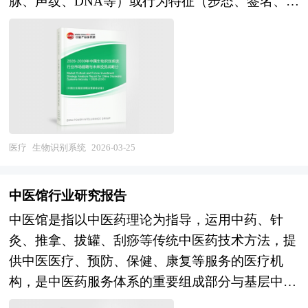
脉、声纹、DNA等）或行为特征（步态、签名、键
目积累了宝贵经验，为项目成功落地保驾护航。中
地区外，包括中国和印度、英国等新兴热点地区的
利能力、行业成长性、行业偿债能力、行业营运能
盘敲击节奏等），实现个人身份的自动识别与验
研产业规划院率先在业内提出“全流程一体化”综合
风险投资市场发展快速升温。 本报告由中研普华
力、AI医疗行业重点企业分析、子行业分析、区域
证，为金融支付、公共安全、边境管控、智能终
解决方案，提供从前期拿地策划、定位策划、概念
咨询公司领衔撰写，在大量周密的市场调研基础
市场分析、行业风险分析、行业发展前景预测及相
端、企业安防等领域提供高安全性、高便捷性的身
规划、空间规划、总体规划、城市设计、建筑设
上，主要依据了国家统计局、国家商务部、国家财
关的经营、投资建议等。报告研究框架全面、严
份认证解决方案。从产业范畴来看，生物识别系统
计、景观设计、IP设计、商业模式设计、招商、投
政部、中国证券监督管理委员会、中国风险投资协
谨，分析内容客观、公正、系统，真实准确地反映
行业涵盖上游传感器与芯片（指纹传感器、摄像头
资、运营等一系列咨询服务。 中研普华通过对疫
会、中国风险投资研究院、深圳创业投资同业公
了我国AI医疗行业的市场发展现状和未来发展趋
模组、红外传感器、专用AI芯片、安全芯片），中
苗行业长期跟踪监测，分析疫苗行业需求、供给、
会、北京创业投资协会、上海创业投资行业协会、
势。 本研究咨询报告由中研普华咨询公司领衔撰
游算法与软件（特征提取、模板匹配、活体检测、
经营特性、获取能力、产业链和价值链等多方面的
医疗
生物识别系统
2026-03-25
针灸按摩行业相关协会、中国行业研究网、国内外
写，在大量周密的市场调研基础上，主要依据了国
多模态融合算法、生物识别平台），以及下游系统
内容，整合行业、市场、企业、用户等多层面数据
相关刊物的基础信息以及各省市相关统计单位等公
家统计局、国家商务部、国家发改委、国家经济信
集成与应用服务（金融身份认证、手机解锁、门禁
和信息资源，为客户提供深度的疫苗行业研究报
布和提供的大量资料。对针灸按摩行业风险投资现
中医馆行业研究报告
息中心、国务院发展研究中心、全国商业信息中
考勤、出入境管理、刑侦安防、远程身份核验）的
告，以专业的研究方法帮助客户深入的了解疫苗行
状、国际化进程与外资进入、融资渠道、如何运作
中医馆是指以中医药理论为指导，运用中药、针
心、中国经济景气监测中心、中国行业研究网、全
完整产业链条。按照生物特征可分为指纹识别、人
业，发现投资价值和投资机会，规避经营风险，提
风险投资、退出机制及发展趋势等进行了系统的分
灸、推拿、拔罐、刮痧等传统中医药技术方法，提
国及海外多种相关报刊杂志的基础信息以及专业研
脸识别、虹膜识别、声纹识别、掌静脉识别、步态
高管理和运营能力。疫苗行业报告是从事疫苗行业
析，并重点分析了针灸按摩行业风险投资的主要现
供中医医疗、预防、保健、康复等服务的医疗机
究单位等公布和提供的大量资料。对我国AI医疗行
识别等，按照应用场景则形成消费电子、金融安
投资之前，对疫苗行业相关各种因素进行具体调
存问题、相应对策以及新形势下面临的机遇与挑战
构，是中医药服务体系的重要组成部分与基层中医
业作了详尽深入的分析，是企业进行市场研究工作
防、公共政务、企业级应用等多元矩阵。随着数字
查、研究、分析，评估项目可行性、效果效益程
和企业的应对策略等。是风险投资公司、研究机构
药服务的主要载体。其产业范畴涵盖中医诊所、中
时不可或缺的重要参考资料，同时也可作为金融机