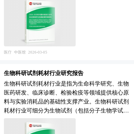
化转型深化与隐私计算技术成熟，生物识别正从单
度，提出建设性意见建议对策等，为疫苗行业投资
及针灸按摩行业相关企业准确了解目前针灸按摩行
医门诊部、中医馆连锁机构及配套的中医药人才培
构进行信贷分析、证券分析、投资分析等研究工作
一模态向多模态融合、从本地识别向云边端协同转
决策者和主管机关审批的研究性报告。以阐述对疫
业风险投资业发展动态，把握企业定位和发展方向
养、中药制剂供应、中医健康管理、中医文化传播
时的参考依据。
变，其产业边界不断向隐私保护、无感识别、数字
苗行业的理论认识为主要内容，重在研究疫苗行业
不可多得的精品。
等服务，涉及中医学、中药学、针灸推拿学、康复
身份等新兴领域延伸。 当前，中国生物识别系统
本质及规律性认识的研究。疫苗行业研究报告持续
医学、健康管理等多学科交叉融合，具有文化传承
行业正处于技术成熟应用与隐私安全博弈的关键转
提供高价值服务，是企业了解各行业当前最新发展
深厚、个体化诊疗特征明显、服务体验依赖性强、
型期。经过多年的技术积累与市场推广，我国已成
动向、把握市场机会、做出正确投资和明确企业发
政策扶持力度大的显著特征。作为中医药传承创新
医疗
中医馆
2026-03-05
为全球最大的生物识别技术应用市场，指纹识别、
展方向不可多得的精品资料。 本研究咨询报告由
发展的重要阵地与满足群众多样化健康需求的关键
人脸识别技术在消费电子与金融支付领域实现大规
中研普华咨询公司领衔撰写，在大量周密的市场调
力量，中医馆不仅能够提供简、便、验、廉的中医
模普及，本土企业在算法精度、识别速度、成本控
生物科研试剂耗材行业研究报告
研基础上，主要依据了国家统计局、国家商务部、
药服务，更是弘扬中华优秀传统文化、促进健康中
制方面达到国际领先水平，部分龙头企业在全球市
国家发改委、国家经济信息中心、国务院发展研究
生物科研试剂耗材行业是指为生命科学研究、生物
国建设、推动中医药产业化的重要抓手，其产业属
场份额占据重要地位，多模态融合与活体检测技术
中心、国家海关总署、全国商业信息中心、中国经
医药研发、临床诊断、检验检疫等领域提供核心原
性兼具医疗卫生服务的公益性与中医药文化产业的
持续进步。未来，中国生物识别系统行业将在"数
济景气监测中心、中国行业研究网、国内外相关报
料与实验消耗品的基础性支撑产业。生物科研试剂
特色性的双重特质。 当前，中国中医馆行业正处
字中国"建设与"网络安全强国"的双重驱动下，进
刊杂志的基础信息以及疫苗专业研究单位等公布和
耗材行业可细分为生物试剂（包括分子生物学试
于政策红利释放与规范化发展的关键机遇期。在政
入安全可信与创新发展的新阶段。从市场前景看，
提供的大量资料。对我国疫苗的行业现状、市场各
剂、细胞培养试剂、蛋白类试剂等）与实验耗材
策环境层面，中医药法实施与中医药发展战略规划
数字身份基础设施建设与电子证照普及释放认证需
类经营指标的情况、重点企业状况、区域市场发展
（涵盖一次性塑料耗材、玻璃器皿、防护用品等）
纲要深入推进，中医诊所备案制改革简化准入，医