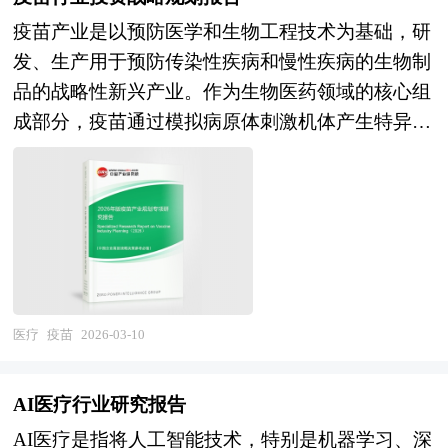
疗相比，其消费属性突出，受审美趋势、消费升级
疫苗产业是以预防医学和生物工程技术为基础，研
与社交文化驱动显著。随着生物材料科学、光电技
发、生产用于预防传染性疾病和慢性疾病的生物制
术及数字化诊疗手段的进步，医疗美容已从单一的
品的战略性新兴产业。作为生物医药领域的核心组
修复矫正功能向个性化美学设计、抗衰老综合管
成部分，疫苗通过模拟病原体刺激机体产生特异性
理、形体雕塑精细化方向演进，成为大健康产业中
免疫应答，从而在个体和群体层面建立免疫屏障，
增长最快、资本关注度最高的细分领域之一。 当
是公认最具成本效益的公共卫生干预手段之一。其
前，中国医疗美容产业正处于规范化整顿与结构性
产业链条横跨病原学基础研究、靶点发现与抗原设
调整的关键阶段。经过十余年的高速扩张，行业规
计、临床前及临床试验、规模化生产、质量检定、
模已跻身全球前列，但野蛮生长时期积累的乱象逐
冷链储运、预防接种及上市后监测等多个环节，具
步显现：非法行医、假货水货、过度营销、价格不
有技术门槛极高、监管要求严苛、投入周期漫长、
透明等问题严重制约行业公信力，监管部门自2021
社会效益显著等鲜明特征。当前，疫苗产业正从传
年起连续开展多轮专项整治，推动行业从"流量驱
医疗
疫苗
2026-03-10
统的仿制跟随向原始创新、从单品突破向平台技
动"向"品质驱动"转型。市场格局层面，上游药械
术、从预防传染病向治疗性疫苗拓展深刻转型，成
领域呈现较高的技术壁垒与集中度，透明质酸、肉
AI医疗行业研究报告
为国家生物安全战略与科技自立自强的重要支撑。
毒素等核心产品由少数头部企业主导，但重组胶原
AI医疗是指将人工智能技术，特别是机器学习、深