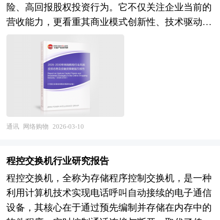
引擎、空间计算平台、低代码开发工具快速成长，
险、高回报股权投资行为。它不仅关注企业当前的
与治理挑战交织并存。在技术能力层面，以Sora、
但在开发者社区规模、高质量内容储备、跨平台兼
营收能力，更看重其商业模式创新性、技术驱动潜
可灵等为代表的视频生成大模型展现出对物理世界
容性方面与海外主流生态存在差距；在行业应用层
力以及在细分市场中的增长前景。这类投资通常由
规律的理解和模拟能力，文生视频、图生视频、视
面，XR技术在工业巡检、职业培训、文旅展陈、
专业风险投资机构或战略投资者发起，通过注入资
频续写的质量与时效性快速提升，但长视频一致
医疗健康等B端场景已形成可量化的投资回报，但
金、资源和管理经验，帮助被投企业在激烈的市场
性、复杂场景物理合理性、精细动作控制等瓶颈仍
在C端消费级市场尚未出现真正意义上的"杀手级应
竞争中快速扩张、优化供应链、提升用户体验并实
待突破；AI视频编辑工具在智能剪辑、自动配音、
用"，用户留存率与使用频次仍有较大提升空间。
现规模化盈利。 随着中国数字经济的蓬勃发展，
实时换脸、动态抠像等功能上趋于成熟，显著降低
与此同时，苹果Vision Pro的发布引发行业对空间
网络购物已从传统货架式电商演变为涵盖社交电
专业视频制作门槛；数字人技术在形象生成、语音
计算范式的广泛关注，国内头部科技企业、初创公
商、直播带货、内容种草、AI推荐与即时零售的多
通讯
网络购物
2026-03-10
驱动、情感表达等方面取得进展，虚拟主播、数字
司及传统制造业巨头纷纷加码布局，北京、上海、
元生态体系，风险资本也随之聚焦于那些能够重构
客服等应用进入规模化落地阶段。在产业应用层
杭州、青岛等地依托政策扶持与产业基础加快建设
人货场关系、提升转化效率和用户黏性的创新模
面，短视频平台成为AI视频技术的主要试验场和流
程控交换机行业研究报告
XR创新高地，产业竞争格局呈现多元化、差异化
式。 风险投资是在创业企业发展初期投入风险资
量入口，广告营销领域率先实现AI生成素材的规模
发展态势。 展望未来，XR产业的发展将深度融入
程控交换机，全称为存储程序控制交换机，是一种
本，待其发育相对成熟后，通过市场退出机制将所
化投放测试，影视制作领域在概念设计、分镜预
数字中国建设和实体经济数字化转型战略，呈现
利用计算机技术实现电话呼叫自动接续的电子通信
投入的资本由股权形态转化为资金形态，以收回投
演、虚拟场景等环节探索人机协作流程，教育领域
出"技术融合创新、场景纵深渗透、生态开放协
设备，其核心在于通过预先编制并存储在内存中的
资，取得高额风险收益。全球风险资本市场已进入
尝试个性化视频课程生成，但大规模商业化应用仍