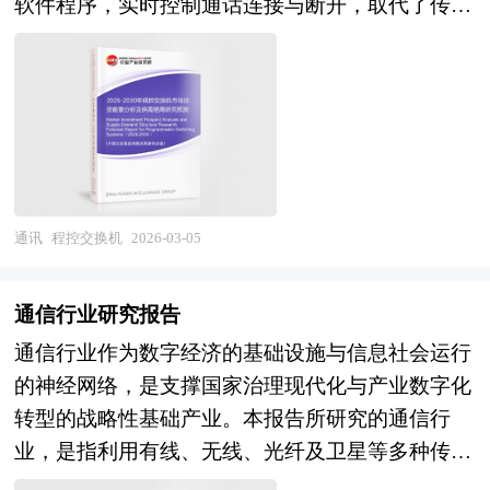
同"的演进趋势。在技术演进维度，人工智能尤其
软件程序，实时控制通话连接与断开，取代了传统
新一轮快速发展的周期。除了成熟投资热点地区
受限于生成成本、版权归属、内容安全等因素。在
是多模态大模型与XR技术的结合将极大降低三维
依赖机械结构或布线逻辑的交换方式，标志着电话
外，包括中国和印度、英国等新兴热点地区的风险
竞争格局层面，互联网科技巨头依托算力和数据优
内容生产门槛并提升虚拟角色的智能交互水平，
通信从“机电时代”迈向“智能时代”的关键转折。该
投资市场发展快速升温。 本报告由中研普华咨询
势布局基础大模型，专业AI公司聚焦垂直场景打磨
5G-A/6G网络的商用部署将解决移动场景下的算力
系统由话路部分和控制部分构成，前者负责语音信
公司领衔撰写，在大量周密的市场调研基础上，主
产品，传统影视软件厂商加速AI功能集成，但高质
约束与传输延迟问题，光波导、全息显示、可变焦
号的传输与交换，后者以中央处理器为核心，执行
要依据了国家统计局、国家商务部、国家财政部、
量训练数据获取、算力成本优化、差异化商业模式
显示等前沿光学技术将推动消费级AR眼镜向轻薄
呼叫处理、路由分析、计费管理及故障诊断等智能
中国证券监督管理委员会、中国风险投资协会、中
构建仍是共性难题。与此同时，行业面临深度伪造
化、全天候佩戴方向演进。在应用拓展维度，工业
化操作，具备高可靠性、灵活性强、服务功能丰富
国风险投资研究院、深圳创业投资同业公会、北京
（Deepfake）带来的虚假信息风险、训练数据版权
元宇宙将成为制造业数字化转型的核心场景，XR
等优势。 随着数字化转型的深入，程控交换机已
通讯
程控交换机
2026-03-05
创业投资协会、上海创业投资行业协会、网络购物
争议、生成内容伦理边界模糊、监管政策不确定性
技术支撑的数字孪生工厂将实现从可视化监控向预
不仅局限于基础语音交换，而是演进为支持数据、
行业相关协会、中国行业研究网、国内外相关刊物
等深层挑战，技术狂热与理性治理的平衡亟待建
测性维护、远程协作的纵深发展；智慧文旅、沉浸
图像、视频等多业务融合的综合通信平台，成为构
的基础信息以及各省市相关统计单位等公布和提供
通信行业研究报告
立。 展望未来，AI视频产业的发展将深度融入数
式演艺、虚拟会展等消费场景将随着硬件成本下降
建企业通信网络的重要基石。当前，在5G、物联
的大量资料。对网络购物行业风险投资现状、国际
通信行业作为数字经济的基础设施与信息社会运行
字内容产业变革和智能社会构建，呈现出"生成能
与内容丰富度提升而迎来爆发增长；教育医疗、应
网和人工智能加速渗透的背景下，传统程控交换技
化进程与外资进入、融资渠道、如何运作风险投
的神经网络，是支撑国家治理现代化与产业数字化
力跃迁、交互体验沉浸、产业流程重构、治理体系
急演练、军事训练等专业领域的仿真模拟需求将持
术正面临深刻重构——软交换（Softswitch）和IP多
资、退出机制及发展趋势等进行了系统的分析，并
转型的战略性基础产业。本报告所研究的通信行
完善"的演进趋势。在技术演进层面，世界模型
续释放。在生态构建维度，空间计算操作系统将成
媒体子系统（IMS）逐渐成为主流架构，推动通信
重点分析了网络购物行业风险投资的主要现存问
业，是指利用有线、无线、光纤及卫星等多种传输
（World Model）与视频生成的结合将提升对物理
为争夺产业主导权的关键战场，开放统一的行业标
网络向云化、虚拟化方向演进。尤其是在远程办公
题、相应对策以及新形势下面临的机遇与挑战和企
媒介，实现信息端到端传递与交换的综合性产业生