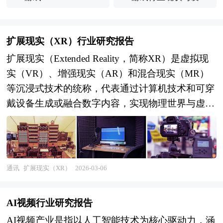
趋势分析(2026年)
扩展现实（XR）行业研究报告
扩展现实（Extended Reality，简称XR）是虚拟现
实（VR）、增强现实（AR）和混合现实（MR）
等沉浸式技术的统称，代表通过计算机技术和可穿
戴设备生成或融合数字内容，实现物理世界与虚拟
环境无缝交互的新一代人机交互范式。作为数字技
术与实体经济深度融合的关键载体，XR技术打破
了传统屏幕的物理边界，使用户能够以自然直观的
方式与三维数字信息进行实时互动，其产业范畴涵
通讯
扩展现实（XR）
2026-03-06
盖硬件终端（头显设备、智能眼镜、触觉反馈装
置）、软件平台（操作系统、开发引擎、内容创作
AI视频行业研究报告
工具）、感知交互技术（空间定位、手势识别、眼
AI视频产业是指以人工智能技术为核心驱动力，涵
动追踪、脑机接口）以及行业应用解决方案（工业