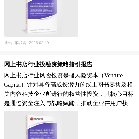
多元化收入结构将成熟；传统影视、广告、教育行
等。报告还综合了扩展现实（XR）行业的整体发
话质量动态优化、故障预测性维护等高级功能，真
统、云计算平台、高精度地图、信息安全及运营服
网网络，光纤宽带渗透率位居世界前列，移动通信
业的技能结构和组织形态将深刻调整，人机协作成
展动态，对行业在产品方面提供了参考建议和具体
正迈向自主感知、自适应调节的“智慧通信”新阶
务等多个环节，具有显著的技术交叉性强、安全要
技术标准制定话语权显著提升，一批骨干企业在系
为新常态。在治理体系层面，AI生成内容的标识和
解决办法。报告对于扩展现实（XR）产品生产企
段。 本研究咨询报告由中研普华咨询公司领衔撰
求极高、网络效应明显及区域基础设施依赖性强等
统设备、光通信器件及终端制造领域形成国际竞争
溯源技术将标准化，版权确权、授权和收益分配机
业、经销商、行业管理部门以及拟进入该行业的投
写，在大量周密的市场调研基础上，主要依据了国
特征。当前，车联网产业正从单车智能向车路云一
力。然而，产业深层发展挑战依然显现：5G个人
制将逐步建立，内容审核和安全过滤技术将持续升
资者具有重要的参考价值，对于研究我国扩展现实
家统计局、国家商务部、国家发改委、国家经济信
体化、从测试示范向规模商用深刻转型，成为交通
通讯
车联网
2026-03-10
用户渗透率与流量增长未达预期，杀手级应用培育
级，国际治理合作和行业标准互认将推进。 本研
（XR）行业发展规律、提高企业的运营效率、促
息中心、国务院发展研究中心、国家海关总署、全
强国建设、数字经济发展及汽车产业转型升级的核
滞后，投资回收压力凸显；核心芯片、高端射频器
究咨询报告由中研普华咨询公司领衔撰写，在大量
进企业的发展壮大有学术和实践的双重意义。
国商业信息中心、中国经济景气监测中心、中国行
心支撑力量。 区域产业规划是地方经济发展战略
件及基础软件仍面临一定程度的供应链安全风险；
网上书店行业投融资策略指引报告
周密的市场调研基础上，主要依据了国家统计局、
业研究网以及国内外多种相关报刊杂志媒体提供的
的核心内容，是各级政府部门发展相关产业的“路
行业专网与融合应用的市场化商业模式尚不成熟，
国家商务部、国家发改委、国家经济信息中心、国
网上书店行业风险投资是指风险资本（Venture
最新研究资料。本报告对国内外程控交换机行业的
线图”，对于区域发展规划来说，就相当于一张蓝
跨行业协同壁垒有待破除；6G太赫兹通信、智能
务院发展研究中心、国家海关总署、全国商业信息
Capital）针对具备高成长潜力的线上图书零售及相
发展状况进行了深入透彻地分析，对我国行业市场
图对一个建筑物的重要性，有了这张“蓝图”，区域
超表面等前沿技术的工程化路径仍需探索。与此同
中心、中国经济景气监测中心、中国行业研究网、
关内容科技企业所进行的权益性投资，其核心目标
情况、技术现状、供需形势作了详尽研究，重点分
才能在有规划有计划的基础上进行更好的区域建
时，算力网络、确定性网络及卫星互联网等新型基
全国及海外相关报刊杂志的基础信息以及AI视频行
是通过资金注入与战略赋能，推动企业在用户获
析了国内外重点企业、行业发展趋势以及行业投资
设。特定区域内某个产业的快速健康发展有赖于当
础设施加速部署，为通信行业突破传统管道化困
业研究单位等公布和提供的大量资料。报告对我国
取、供应链效率、内容分发模式或技术应用层面实
情况，报告还对程控交换机下游行业的发展进行了
地政府以前瞻性的眼光拟定科学合理的发展规划，
境、重构价值创造模式开辟新空间。 展望"十五
AI视频行业的供需状况、发展现状、子行业发展变
现突破性创新，并在企业价值提升后通过并购、上
探讨，是程控交换机及相关企业、投资部门、研究
特别是一些战略性新兴产业更需要地方政府制定切
五"时期，中国通信行业将迎来6G技术预研与5G-A
化等进行了分析，重点分析了国内外AI视频行业的
市或股权转让等方式退出，以获取长期高额回报。
机构准确了解目前中国市场发展动态，把握程控交
实可行的扶持和培育规划。通过区域产业规划来确
商用深化的双重战略机遇。技术演进维度，5G-