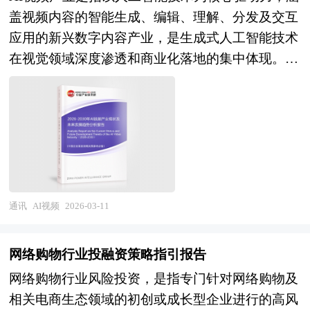
盖视频内容的智能生成、编辑、理解、分发及交互
元宇宙、数字孪生、沉浸式培训、虚拟社交）等完
应用的新兴数字内容产业，是生成式人工智能技术
整链条。区别于传统信息技术的二维呈现方式，
在视觉领域深度渗透和商业化落地的集中体现。从
XR技术通过构建具身认知的沉浸环境，正在重塑
产业范畴看，AI视频横跨计算机视觉、自然语言处
人类获取信息、协同工作、娱乐消费和社会交往的
理、多模态大模型、图形渲染、云计算等多个技术
基本模式，被视为继移动互联网之后可能引发计算
领域，其应用场景从传统的视频分析识别向视频智
平台迁移的战略性技术方向。 当前，我国XR产业
能创作、实时风格迁移、数字人驱动、交互式叙事
正处于技术迭代加速与场景落地深化的关键转折
等前沿方向快速拓展，形成"AI原生视频"与"AI增
期。在硬件层面，Pancake光学方案、Micro-
强视频"并存的产业生态。作为数字内容生产方式
OLED/Micro-LED显示技术、高通骁龙XR专用芯片
的革命性变革，AI视频技术正在重塑影视制作、广
的应用显著提升了设备的轻薄化程度与显示性能，
通讯
AI视频
2026-03-11
告营销、教育培训、游戏娱乐、社交媒体等千行百
手势识别、眼动追踪、面部追踪等自然交互技术逐
业的视觉内容供应链，其发展水平直接关系到国家
步成为高端产品的标准配置，但在底层芯片架构、
网络购物行业投融资策略指引报告
数字文化产业的国际竞争力和文化科技融合的创新
高精度光学模组、低延迟渲染算法等核心环节仍对
网络购物行业风险投资，是指专门针对网络购物及
能力。 当前，我国AI视频产业正处于技术突破密
国际供应链存在依赖；在软件生态层面，国产三维
相关电商生态领域的初创或成长型企业进行的高风
集涌现与商业模式探索并行的爆发前夜，创新活力