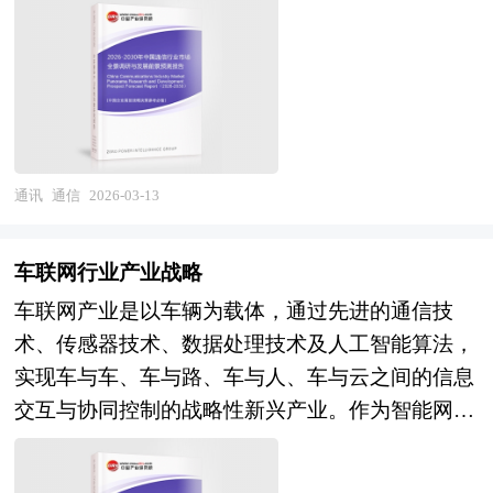
规律的理解和长视频一致性，多模态大模型将实现
准与互联互通协议将加速打破生态孤岛，硬件租
常态化、企业上云趋势不可逆的当下，基于IP协议
业的应对策略等。是风险投资公司、研究机构及网
态，涵盖移动通信网络、固定宽带网络、传输承载
文本、图像、视频、音频的统一生成和编辑，实时
赁、内容订阅、解决方案服务等多元化商业模式将
的IPPBX系统迅速普及，它将语音通信集成于统一
络购物行业相关企业准确了解目前网络购物行业风
网络、数据中心基础设施及通信终端设备制造等核
视频生成和流式渲染将支撑交互式应用和实时通信
推动产业价值从一次性销售向持续性运营转变。
的数据网络中，实现跨地域组网、移动分机漫游、
险投资业发展动态，把握企业定位和发展方向不可
心领域，并延伸至云计算、物联网、工业互联网等
场景，AI视频与3D引擎、物理仿真的融合将创造
本研究咨询报告由中研普华咨询公司领衔撰写，在
智能路由调度等功能，极大提升了通信效率与灵活
多得的精品。
融合应用服务。该行业横跨电磁场与微波技术、光
更加逼真的虚拟体验。在应用拓展层面，AI原生视
大量周密的市场调研基础上，主要依据了国家统计
性。网络安全问题日益凸显，程控交换系统成为
通信、半导体芯片、软件定义网络及人工智能等多
频内容平台将涌现，用户从内容消费者转变为内容
局、国家商务部、国家发改委、国家经济信息中
APT攻击、话费欺诈等网络犯罪的重点目标，促使
个高技术领域，具有技术迭代周期短、资本投入强
共创者；影视工业流程将经历从前期到后期的全链
通讯
通信
2026-03-13
心、国务院发展研究中心、国家海关总署、全国商
厂商加强加密传输、访问控制与异常行为监测能
度大、标准引领性强、网络效应显著等典型特征。
条AI化改造，预演即正片、虚拟制片成为常态；个
业信息中心、中国经济景气监测中心、中国行业研
力。 随着“双碳”战略推进，通信设备的绿色节能设
随着5G规模化商用纵深推进与6G研发加速布局，
性化教育视频、实时多语言翻译视频、智能客服视
究网、全国及海外相关报刊杂志的基础信息以及扩
计也被提上日程，低功耗芯片、智能温控与模块化
车联网行业产业战略
通信技术已从人与人之间的信息连接向万物互联、
频将规模化服务亿级用户；数字人与AI视频的结合
展现实（XR）行业研究单位等公布和提供的大量
电源管理成为新一代交换机的重要特性。尽管传统
车联网产业是以车辆为载体，通过先进的通信技
算网融合及空天地一体化演进，其产业边界持续拓
将重塑虚拟社交、电商直播、品牌代言等场景。在
资料。报告对我国扩展现实（XR）行业的供需状
程控交换机产量近年来有所下降，反映出技术迭代
术、传感器技术、数据处理技术及人工智能算法，
展并与实体经济深度融合，成为重塑生产生活方式
产业组织层面，基础大模型提供商、垂直应用开发
况、发展现状、子行业发展变化等进行了分析，重
的必然趋势，但其核心理念——程序控制与智能调
实现车与车、车与路、车与人、车与云之间的信息
与全球竞争格局的关键变量。 当前中国通信产业
商、专业创作者工具、内容分发平台将形成分层协
点分析了国内外扩展现实（XR）行业的发展现
度——仍在现代通信体系中持续延展，支撑着从智
交互与协同控制的战略性新兴产业。作为智能网联
正处于从"网络建设"向"价值运营"转型、从"跟随创
作生态，MaaS（模型即服务）和API调用成为主流
状、如何面对行业的发展挑战、行业的发展建议、
能客服到工业物联网的广泛场景。未来，程控交换
汽车与智慧城市融合发展的关键纽带，其产业链条
新"向"并跑引领"跃升的关键发展阶段。经过多年
商业模式，按生成量付费、订阅制、增值服务包等
行业竞争力，以及行业的投资分析和趋势预测等
技术将进一步融入边缘计算与AI决策体系，实现通
横跨车载终端设备、通信网络设施、路侧感知系
持续投入，我国已建成全球规模最大的5G独立组