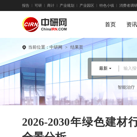
报告
可研
商计
产业规划
产业园区
特色小镇
消费者调
首页
资
当前位置：
中研网
>
结果页
最新
输入报
智能治疗
2026-2030年绿色