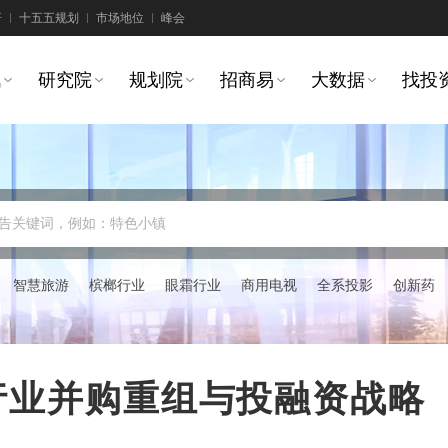
研
十五五规划
市场地位
峰会
讯
研究院
规划院
招商易
大数据
找投
告关键词，例如：特色小镇
智慧旅游
槟榔行业
眼霜行业
商用电视
全系投影
创新药
建材行业并购重组与投融资战略