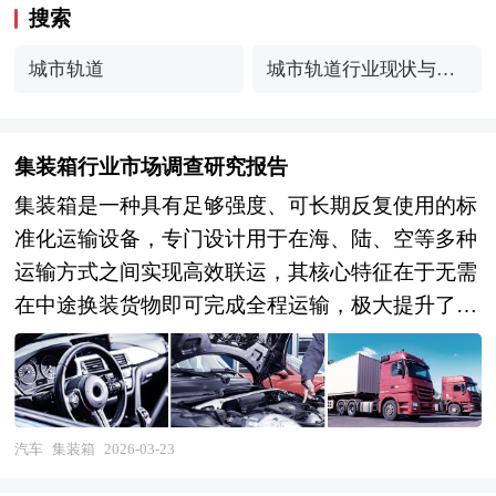
搜索
城市轨道
城市轨道行业现状与发
展趋势分析(2026年)
集装箱行业市场调查研究报告
集装箱是一种具有足够强度、可长期反复使用的标
准化运输设备，专门设计用于在海、陆、空等多种
运输方式之间实现高效联运，其核心特征在于无需
在中途换装货物即可完成全程运输，极大提升了物
流效率与货物安全性。根据国际标准化组织
（ISO）的定义，集装箱必须满足五项基本条件：
具备长期使用的结构强度；适用于一种或多种运输
方式；在转运过程中无需移动箱内货物；配备便于
汽车
集装箱
2026-03-23
快速装卸和搬运的装置，特别是在不同运输方式转