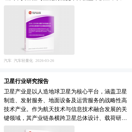
醒目的外观标识，如反光条纹、警示灯具与高音警
多源融合与泛在智能成为核心技术方向，北斗
减少燃料消耗与尾气排放、提升新能源汽车续航里
项目成功落地保驾护航。中研产业规划院率先在业
报器，在执行紧急任务时可优先通行，确保迅速抵
+5G+低轨卫星+惯性导航+视觉的多源融合定位技
程与动力性能，是实现"双碳"目标与汽车产业高质
内提出“全流程一体化”综合解决方案，提供从前期
达现场。其底盘结构通常经过强化设计，适应复杂
术成熟，室内外无缝、空地一体的高精度定位服务
量发展的重要技术路径。从产业范畴来看，汽车轻
拿地策划、定位策划、概念规划、空间规划、总体
路况与高强度作业环境，同时配备液压系统、绞
能力构建，定位从"可用"向"好用、智用"升级，满
量化行业涵盖上游轻质材料（高强度钢、铝合金、
规划、城市设计、建筑设计、景观设计、IP设计、
盘、吊臂、工具箱等模块化组件，提升现场处置能
足自动驾驶、机器人及元宇宙等新兴场景对连续、
镁合金、碳纤维复合材料、工程塑料、蜂窝夹芯材
商业模式设计、招商、投资、运营等一系列咨询服
力。 随着智能化技术的发展，新型救援车还逐步
可靠、智能的位置服务需求；二是低成本化与消费
料），中游成型加工与连接技术（热冲压、高压铸
务。 中研普华通过对汽车保养行业长期跟踪监
集成导航定位、远程通信、实时影像传输等功能，
级渗透全面加速，高精度定位芯片、模组成本持续
造、挤压成型、激光焊接、搅拌摩擦焊、胶接铆
测，分析汽车保养行业需求、供给、经营特性、获
汽车
汽车轻量化
2026-03-26
实现与指挥中心的高效联动，提升整体救援协同效
下降，智能手机、可穿戴设备及车载终端的高精度
接），以及下游系统集成与整车应用（车身结构
取能力、产业链和价值链等多方面的内容，整合行
率。无论何种类型，救援车的本质都是在时间紧迫
定位功能普及，从专业装备向大众消费、从行业应
件、底盘系统、动力系统壳体、内外饰件、电池包
业、市场、企业、用户等多层面数据和信息资源，
的危急时刻，为生命救援、财产保护与社会秩序恢
卫星行业研究报告
用向万物互联延伸，产业规模从百亿级向千亿级跨
壳体）的完整产业链条。按照材料类型可分为金属
为客户提供深度的汽车保养行业研究报告，以专业
复提供强有力的移动支持平台，是现代公共安全体
卫星产业是以人造地球卫星为核心平台，涵盖卫星
越；三是行业深化与生态构建深度推进，高精度定
材料轻量化与非金属材料轻量化，按照应用部位则
的研究方法帮助客户深入的了解汽车保养行业，发
系不可或缺的重要力量。 本报告利用中研普华长
制造、发射服务、地面设备及运营服务的战略性高
位与自动驾驶、无人机、精准农业及数字施工等垂
形成车身轻量化、底盘轻量化、动力系统轻量化、
现投资价值和投资机会，规避经营风险，提高管理
期对救援车行业市场跟踪搜集的一手市场数据，同
技术产业。作为航天技术与信息技术融合发展的关
直行业的融合创新，位置大数据平台与高精度地
内外饰轻量化等多元矩阵。随着新能源汽车渗透率
和运营能力。汽车保养行业报告是从事汽车保养行
时依据国家统计局、国家商务部、国家发改委、国
键领域，其产业链条横跨卫星总体设计、载荷研
图、云服务等协同，开源社区与开发者生态繁荣，
提升与续航里程焦虑凸显，汽车轻量化正从单一材
业投资之前，对汽车保养行业相关各种因素进行具
务院发展研究中心、行业协会、中国行业研究网、
制、平台制造、火箭发射、测控运营、地面终端、
产业从单一技术供应向平台化、生态化服务转变。
料替代向多材料混合应用、从零部件优化向系统集