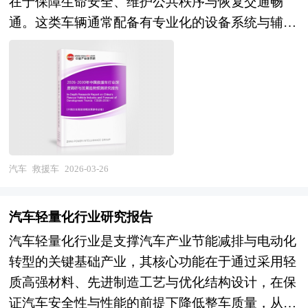
在于保障生命安全、维护公共秩序与恢复交通畅
营策略。
增强站网覆盖范围扩大，部分企业在高精度芯片、
咨询综合服务机构。集团下属研究院的产业研究报
通。这类车辆通常配备有专业化的设备系统与辅助
模组及板卡上实现自主可控，在测量测绘、精准农
告在大量周密的市场调研基础上，主要依据了国家
装置，并由经过专门训练的操作人员驾驶与使用，
业及驾考驾培等领域形成规模化应用，产业技术创
统计局、国家商务部、国家市场监督管理总局、国
能够在突发事件、事故现场或灾害环境中高效展开
新能力与成本竞争力显著增强；但另一方面，产业
家发改委、国家经济信息中心、国务院发展研究中
作业。 根据实际应用场景的不同，救援车涵盖了
深层瓶颈依然突出，高精度定位芯片功耗、成本及
心、国家海关总署、中国经济景气监测中心、中国
多种类型，其功能设计高度专业化，以满足特定救
可靠性与国际顶尖水平存在差距，室内定位、复杂
行业研究网、国内外相关报刊杂志的基础信息以及
援需求。例如，部分救援车侧重于医疗急救，具备
环境定位及高动态定位等关键技术有待突破，行业
汽车保养专业研究单位等公布和提供的大量资料。
转运伤病员、提供途中生命支持的能力；有的则专
标准不统一与数据互联互通不足制约生态发展，下
对我国汽车保养的行业现状、市场各类经营指标的
注于火灾扑救，搭载高压水炮、泡沫灭火系统及破
汽车
救援车
2026-03-26
游自动驾驶、无人机等新兴应用的规模化商用进程
情况、重点企业状况、区域市场发展情况等内容进
拆工具，用于控制火势并营救被困人员；还有的主
慢于预期，部分核心算法与高端设备仍依赖进口。
行详细的阐述和深入的分析，着重对汽车保养业务
要用于道路交通应急，具备拖曳、顶升、起吊等功
与此同时，低轨卫星增强、5G通导融合及人工智
汽车轻量化行业研究报告
的发展进行详尽深入的分析，并根据汽车保养行业
能，可快速清除故障或事故车辆，避免造成交通堵
能技术的快速发展，正在重塑产业技术路线与竞争
汽车轻量化行业是支撑汽车产业节能减排与电动化
的政策经济发展环境对汽车保养行业潜在的风险和
塞。此外，部分救援车也承担治安巡逻、抢险救
格局，自主可控与生态构建的紧迫性前所未有。
转型的关键基础产业，其核心功能在于通过采用轻
防范建议进行分析。 《2026年版汽车保养产业规
灾、电力抢修、通信保障等任务，是现代城市应急
展望未来，高精度定位产业将在数字中国战略与科
质高强材料、先进制造工艺与优化结构设计，在保
划专项研究报告》由中研产业规划院领衔制作，精
管理体系中的关键组成部分。 这些车辆普遍具有
技自立自强双重驱动下，呈现三大演进趋势：一是
证汽车安全性与性能的前提下降低整车质量，从而
英专家团队在上千个重大项目积累了宝贵经验，为