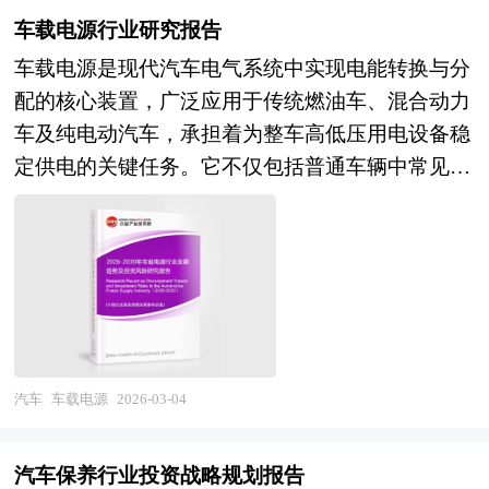
换时；设计上便于货物的装满与卸空，且内容积不
车载电源行业研究报告
小于1立方米。这一定义在全球范围内被广泛采
车载电源是现代汽车电气系统中实现电能转换与分
纳，并成为国际多式联运体系的技术基础。 集装
配的核心装置，广泛应用于传统燃油车、混合动力
箱不仅是一个运输容器，更是一种集储存、保护、
车及纯电动汽车，承担着为整车高低压用电设备稳
计量与信息载体于一体的现代化物流单元，其标准
定供电的关键任务。它不仅包括普通车辆中常见的
化尺寸（如20英尺、40英尺等）以TEU（Twenty-
点烟器电源适配器、车载充电器和电源逆变器，更
foot Equivalent Unit）为单位进行统计和运营，已
涵盖新能源汽车中高度集成化的车载充电机
成为全球贸易量的核心衡量指标。它通过统一规
（OBC）和DC/DC变换器等核心电控部件。随着新
格、结构和标记系统，实现了全球供应链中船舶、
能源汽车的普及与智能网联技术的快速发展，车载
铁路、卡车和港口设备的无缝对接，显著降低了装
电源已从单一功能设备演变为集高效能量管理、高
卸成本、货损率和运输时间。集装箱的广泛应用推
压化、智能化于一体的综合性电源系统。 在当
动了“门到门”物流服务的发展，使货物在整个运输
前“高压快充”“800V平台”等产业热点推动下，车载
过程中保持原始装载状态，尤其适用于易碎品、高
汽车
车载电源
2026-03-04
电源正朝着高功率密度、高转换效率、高绝缘耐压
价值货品和大批量商品的长途运输。 集装箱行业
和低电磁干扰方向持续升级，以适配更高电压平台
研究报告中的集装箱行业数据分析以权威的国家统
汽车保养行业投资战略规划报告