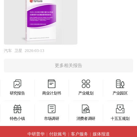
体调查、研究、分析，评估项目可行性、效果效益
全国及海外专业研究机构提供的大量权威资料，采
数据应用及增值服务等多个环节，技术体系涵盖通
本研究咨询报告由中研普华咨询公司领衔撰写，在
成设计转变，其产业边界不断向一体化压铸、碳纤
程度，提出建设性意见建议对策等，为汽车保养行
用与国际同步的科学分析模型，全面而准确地为您
信、导航、遥感及空间科学等多元方向，具有显著
大量周密的市场调研基础上，主要依据了国家统计
维量产、智能轻量化等新兴领域延伸。 当前，中
业投资决策者和主管机关审批的研究性报告。以阐
从行业的整体高度来架构分析体系。让您全面、准
的技术壁垒极高、资本投入大、研制周期长、国家
局、国家商务部、国家发改委、国家经济信息中
国汽车轻量化行业正处于技术迭代加速与规模化应
述对汽车保养行业的理论认识为主要内容，重在研
确地把握整个救援车行业的市场走向和发展趋势。
安全敏感及产业带动性强等特征。当前，中国卫星
心、国务院发展研究中心、国家海关总署、全国商
用的关键成长期。经过多年的技术引进与自主创
究汽车保养行业本质及规律性认识的研究。汽车保
报告对中国救援车行业的内外部环境、行业发展现
产业正从国家任务驱动向商业化、规模化、国际化
业信息中心、中国经济景气监测中心、中国行业研
新，我国在高强度钢热冲压、铝合金车身、镁合金
养行业研究报告持续提供高价值服务，是企业了解
状、产业链发展状况、市场供需、竞争格局、标杆
方向深刻转型，成为科技自立自强、数字经济发展
究网、全国及海外相关报刊杂志的基础信息以及高
汽车
卫星
2026-03-13
零部件等领域已形成较强产业能力，部分企业进入
各行业当前最新发展动向、把握市场机会、做出正
企业、发展趋势、机会风险、发展策略与投资建议
及空天信息应用的战略性支柱产业。 当前，中国
精度定位行业研究单位等公布和提供的大量资料。
国际车企供应链，一体化压铸技术在新能源车型上
确投资和明确企业发展方向不可多得的精品资料。
等进行了分析，并重点分析了我国救援车行业将面
更多相关报告
卫星产业正处于由跟跑并跑向并跑领跑跨越的关键
报告对我国高精度定位行业的供需状况、发展现
实现突破应用，碳纤维复合材料在高端车型与氢能
本研究咨询报告由中研普华咨询公司领衔撰写，在
临的机遇与挑战。报告将帮助救援车企业、学术科
攻坚期。一方面，我国已建成全球领先的北斗导航
状、子行业发展变化等进行了分析，重点分析了国
汽车上开始示范，轻量化材料与工艺技术水平显著
大量周密的市场调研基础上，主要依据了国家统计
研单位、投资企业准确了解救援车行业最新发展动
卫星系统，高分辨率对地观测系统重大专项成效显
内外高精度定位行业的发展现状、如何面对行业的
提升。未来，中国汽车轻量化行业将在"新能源汽
局、国家商务部、国家发改委、国家经济信息中
向，及早发现救援车行业市场的空白点，机会点，
研究报告
商业计划书
产业规划
产业园区
著，通信卫星、气象卫星及海洋卫星体系不断完
发展挑战、行业的发展建议、行业竞争力，以及行
车强国"战略与"双碳目标"的双重驱动下，进入规
心、国务院发展研究中心、国家海关总署、全国商
增长点和盈利点……准确把握救援车行业未被满足
善，部分企业在卫星平台、有效载荷及地面应用上
业的投资分析和趋势预测等等。报告还综合了高精
模化应用与产业升级的新阶段。从市场前景看，新
业信息中心、中国经济景气监测中心、中国行业研
的市场需求和趋势，有效规避救援车行业投资风
达到国际先进水平，低轨卫星星座建设加速推进，
度定位行业的整体发展动态，对行业在产品方面提
能源汽车渗透率提升与续航里程竞争拉动轻量化需
特色小镇
市场调研
消费者调研
十五五规划
究网、国内外相关报刊杂志的基础信息以及汽车保
险，更有效率地巩固或者拓展相应的战略性目标市
产业技术创新能力与系统建设规模显著增强；但另
供了参考建议和具体解决办法。报告对于高精度定
求，一体化压铸技术普及与碳纤维应用拓展创造结
养专业研究单位等公布和提供的大量资料。对我国
场，牢牢把握行业竞争的主动权。形成企业良好的
一方面，产业深层瓶颈依然突出，高端卫星核心元
位产品生产企业、经销商、行业管理部门以及拟进
中研普华
|
付款账号
|
客户服务
|
媒体报道
构性机会，商用车轻量化与氢能汽车发展打开增量