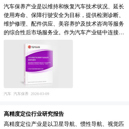
带来的技术挑战，提升整车能效与充电速度。同
计数据为基础，采用宏观和微观相结合的分析方
汽车保养产业是以维持和恢复汽车技术状况、延长
时，在智能驾驶与车联网场景中，车载电源还需保
式，利用科学的统计分析方法，在描述行业概貌的
使用寿命、保障行驶安全为目标，提供检测诊断、
障雷达、摄像头、域控制器等高算力设备的持续稳
同时，对集装箱行业进行细化分析，重点企业状况
维护修理、配件供应、美容养护及技术咨询等服务
定供电，成为支撑自动驾驶安全运行的重要基础设
等。报告中主要运用图表及表格方式，直观地阐明
的综合性后市场服务业。作为汽车产业链中连接制
施。 车载电源研究报告对行业研究的内容和方法
了行业的经济类型构成、规模构成、经营效益比
造端与消费端的关键环节，其服务范畴涵盖常规保
进行全面的阐述和论证，对研究过程中所获取的资
较、供需状况等，是企业了解集装箱行业市场状况
养、故障维修、钣金喷漆、轮胎服务、美容装饰、
料进行全面系统的整理和分析，通过图表、统计结
必不可少的助手。在形式上，报告以丰富的数据和
改装升级及应急救援等多元业态，产业链条横跨零
果及文献资料，或以纵向的发展过程，或横向类别
图表为主，突出文章的可读性和可视性，避免套话
部件制造与流通、维修设备与工具供应、技术服务
分析提出论点、分析论据，进行论证。报告如实地
和空话。报告附加了与行业相关的数据、政策法规
与培训、信息化平台运营及金融服务等多个领域，
反映客观情况，一切叙述、说明、推断、引用恰如
目录、主要企业信息及行业的大事记等，为投资者
具有显著的属地化服务特征、技术密集属性、安全
其分，文字、用词表达准确，概念表述科学化。报
和业界人士提供了一幅生动的行业全景图。 本研
合规敏感及客户粘性高等特点。当前，汽车保养产
汽车
汽车保养
2026-03-09
告对行业相关各种因素进行具体调查、研究、分
究咨询报告由中研普华咨询公司领衔撰写，在大量
业正从传统的粗放式维修向标准化、数字化、连锁
析，洞察行业今后的发展方向、行业竞争格局的演
周密的市场调研基础上，主要依据了国家统计局、
化的现代汽车服务生态深刻转型，成为扩大汽车消
变趋势以及技术标准、市场规模、潜在问题与行业
高精度定位行业研究报告
国家商务部、国家发改委、国家经济信息中心、国
费、促进循环经济及保障道路交通安全的重要民生
发展的症结所在，评估行业投资价值、效果效益程
务院发展研究中心、国家海关总署、全国商业信息
高精度定位产业是以卫星导航、惯性导航、视觉匹
服务业。 产业规划一般包括产业发展现状、产业