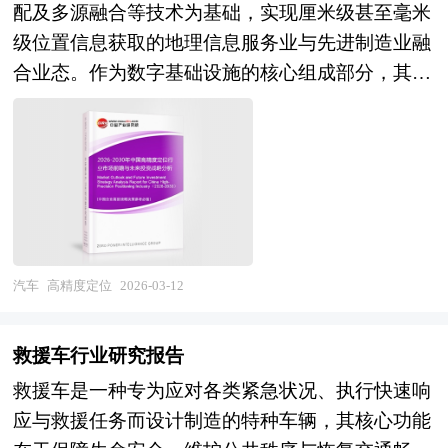
度，提出建设性意见建议，为行业投资决策者和企
中心、中国经济景气监测中心、中国行业研究网、
配及多源融合等技术为基础，实现厘米级甚至毫米
特征分析、产业发展目标和发展定位、产业发展重
业经营者提供参考依据。 本研究咨询报告由中研
全国及海外相关报刊杂志的基础信息以及集装箱行
级位置信息获取的地理信息服务业与先进制造业融
点方向、产业空间引导和产业发展政策等。随着中
普华咨询公司领衔撰写，在大量周密的市场调研基
业研究单位等公布和提供的大量资料。报告对我国
合业态。作为数字基础设施的核心组成部分，其产
国对外开放程度的深化，经济全球化和区域化对产
础上，主要依据了国家统计局、国家商务部、国家
集装箱行业的供需状况、发展现状、子行业发展变
业链条横跨高精度芯片模组、天线设备、地基增强
业发展的影响显著增强，产业间的竞争层次和深度
发改委、国家经济信息中心、国务院发展研究中
化等进行了分析，重点分析了国内外集装箱行业的
系统、定位算法软件、行业解决方案及运营服务等
也发生了变化。因此，科学预测产业发展趋势和空
心、国家海关总署、全国商业信息中心、中国经济
发展现状、如何面对行业的发展挑战、行业的发展
多个环节，技术体系涵盖北斗/GPS双频多模、RTK
间变化态势，对产业发展和规划具有重要的意义。
景气监测中心、中国行业研究网、全国及海外多种
建议、行业竞争力，以及行业的投资分析和趋势预
实时动态差分、PPP精密单点定位、惯性导航组合
中研普华拥有28年的产业规划、细分市场研究及大
相关报纸杂志的基础信息等公布和提供的大量资料
测等等。报告还综合了集装箱行业的整体发展动
及室内外无缝定位等多元领域，具有显著的技术壁
量项目运作经验，业务覆盖全球。累积300多个产
和数据，客观、多角度地对中国车载电源市场进行
态，对行业在产品方面提供了参考建议和具体解决
垒高、应用场景广、网络效应强及国家安全敏感等
业园区规划落地项目案例，拥有丰富的产业园区、
了分析研究。报告在总结中国车载电源行业发展历
办法。报告对于集装箱产品生产企业、经销商、行
特征。当前，高精度定位产业正从专业测绘领域向
汽车
高精度定位
2026-03-12
特色小镇、田园综合体、文旅地产、智慧物流、乡
程的基础上，结合新时期的各方面因素，对中国车
业管理部门以及拟进入该行业的投资者具有重要的
大众消费、自动驾驶及物联网泛在感知深刻转型，
村振兴等类型项目规划经验。 中研普华28年的产
载电源行业的发展趋势给予了细致和审慎的预测论
参考价值，对于研究我国集装箱行业发展规律、提
成为智能交通、精准农业、智慧城市及国防安全的
业研究服务经验，形成了独特的产业研究及战略投
救援车行业研究报告
证。报告资料详实，图表丰富，既有深入的分析，
高企业的运营效率、促进企业的发展壮大有学术和
关键使能技术。 当前，中国高精度定位产业正处
资一体化服务体系，涉及8000多个细分行业，积累
救援车是一种专为应对各类紧急状况、执行快速响
又有直观的比较，为车载电源企业在激烈的市场竞
实践的双重意义。
于由技术突破向规模应用转变的关键攻坚期。一方
了数十万份行业研究报告数据库、服务了20多万家
应与救援任务而设计制造的特种车辆，其核心功能
争中洞察先机，能准确及时的针对自身环境调整经
面，我国北斗三号全球系统建成并持续优化，地基
企事业单位，现已成为中国最具影响力的产业研究