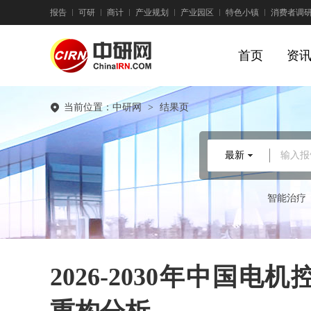
报告
可研
商计
产业规划
产业园区
特色小镇
消费者调
首页
资
当前位置：
中研网
>
结果页
最新
输入报
智能治疗
2026-2030年中国