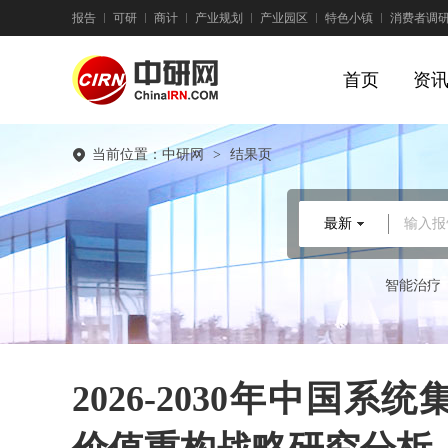
报告
可研
商计
产业规划
产业园区
特色小镇
消费者调
首页
资
当前位置：
中研网
>
结果页
最新
输入报
智能治疗
2026-2030年中国