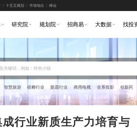
研
十五五规划
市场地位
峰会
讯
研究院
规划院
招商易
大数据
找投
告关键词，例如：特色小镇
智慧旅游
槟榔行业
眼霜行业
商用电视
全系投影
创新药
系统集成行业新质生产力培育与