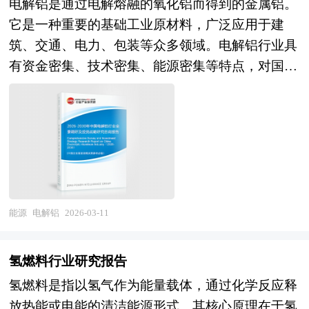
电解铝是通过电解熔融的氧化铝而得到的金属铝。
发展状况、市场消费变化等进行了分析。重点研究
我国铝锭行业的供需状况、发展现状、子行业发展
的周期。除了成熟投资热点地区外，包括中国和印
运营优化的新阶段。从市场前景看，天然气进口依
它是一种重要的基础工业原材料，广泛应用于建
了主要页岩气品牌的发展状况，以及未来中国页岩
变化等进行了分析，重点分析了国内外铝锭行业的
度、英国等新兴热点地区的风险投资市场发展快速
存度高位运行支撑接收站与物流基础设施投资，储
筑、交通、电力、包装等众多领域。电解铝行业具
气行业将面临的机遇以及企业的应对策略。报告还
发展现状、如何面对行业的发展挑战、行业的发展
升温。中国的风险投资起步于20世纪80年代，在市
气调峰能力建设与市场化储气服务创造增量空间，
有资金密集、技术密集、能源密集等特点，对国民
分析了页岩气市场的竞争格局，行业的发展动向，
建议、行业竞争力，以及行业的投资分析和趋势预
场经济的大潮中，中国的风险投资事业已经有了较
LNG重卡与船舶加注交通领域应用拉动配送需求，
经济的发展起着至关重要的作用。电解铝的生产主
并对行业相关政策进行了介绍和政策趋向研判，是
测等等。报告还综合了铝锭行业的整体发展动态，
大的发展。随着中国经济持续稳定地高速增长和资
罐式集装箱与多式联运物流模式创新打开效率提升
要采用冰晶石 - 氧化铝熔盐电解法。将氧化铝溶解
页岩气生产企业、科研单位、零售企业等单位准确
对行业在产品方面提供了参考建议和具体解决办
本市场的逐步完善，中国的资本市场在最近几年呈
空间，预计行业将保持稳健增长，从规模扩张向质
在熔融的冰晶石中，通入直流电后，在阴极和阳极
了解目前页岩气行业发展动态，把握企业定位和发
法。报告对于铝锭产品生产企业、经销商、行业管
现出强劲的增长态势，投资于中国市场的高回报率
量效益转变。产业格局层面，具备接收站资源、物
上分别发生电化学反应，从而得到金属铝。电解槽
展方向不可多得的精品。
理部门以及拟进入该行业的投资者具有重要的参考
使中国成为全球资本关注的战略要地。 本报告由
流网络、贸易能力及数字化运营优势的综合性能源
是电解铝生产的核心设备，其性能直接影响着生产
价值，对于研究我国铝锭行业发展规律、提高企业
中研普华咨询公司领衔撰写，在大量周密的市场调
企业将确立主导地位，专业化企业在特定环节（船
效率、能源消耗和产品质量。 近年来，在“双碳”目
的运营效率、促进企业的发展壮大有学术和实践的
研基础上，主要依据了国家统计局、国家商务部、
舶运输、槽车物流、小型储罐、冷能利用）形成差
标驱动下，电解铝行业正经历深刻的绿色转型，产
能源
电解铝
2026-03-11
双重意义。
国家财政部、中国证券监督管理委员会、中国风险
异化优势，跨界融合（航运、物流、金融、氢能）
能加速向水电、光伏等清洁能源富集地区转移，中
投资协会、中国风险投资研究院、深圳创业投资同
催生新型LNG储运服务商，而设施落后、物流低
国云南、四川等地已形成绿色铝产业集群，推动电
业公会、北京创业投资协会、上海创业投资行业协
氢燃料行业研究报告
效、安全薄弱的企业将面临淘汰或整合。总体而
解铝的“低碳足迹”属性日益凸显。与此同时，国家
会、环保检测行业相关协会、中国行业研究网、国
氢燃料是指以氢气作为能量载体，通过化学反应释
言，LNG储运行业正经历从"基础设施配套"向"智
对行业实施严格的产能天花板政策，设定4500万吨
内外相关刊物的基础信息以及各省市相关统计单位
放热能或电能的清洁能源形式。其核心原理在于氢