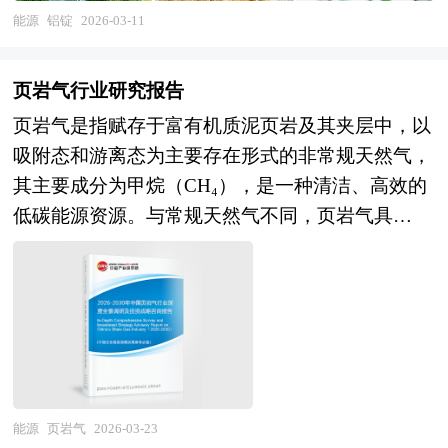
装及机械制造等下游领域，具有显著的能源资源密
能源
铝锭
2026-03-11
集、资本投入大、产能集中度高及下游需求拉动明
显等特征。当前，铝锭产业正从规模扩张向绿色低
页岩气行业研究报告
碳、从初级材料向高端合金深刻转型，成为支撑制
页岩气是指赋存于富有机质泥页岩及其夹层中，以
造业轻量化、新能源发展及实现"双碳"目标的关键
吸附态和游离态为主要存在形式的非常规天然气，
基础材料产业。 当前，中国铝锭产业正处于由产
其主要成分为甲烷（CH₄），是一种清洁、高效的
能大国向质量强国转变的关键攻坚期。一方面，我
低碳能源资源。与常规天然气不同，页岩气具
国已成为全球最大的铝锭生产国和消费国，电解铝
有“自生自储、原地成藏”的典型特征，即烃源岩
产能占全球比重超过半数，产业技术装备水平全球
（页岩）自身既是天然气生成的母岩，又是储存和
领先，部分企业在高纯铝、航空航天用铝合金及汽
封盖天然气的储层与盖层，无需经过长距离运移即
车轻量化材料等领域取得突破，产业集群效应与供
可在源岩内部聚集，形成大面积连续分布的气藏。
应链完整性显著增强；但另一方面，产业深层矛盾
这种成藏模式决定了页岩气藏普遍具备低孔隙度、
依然突出，电解铝作为高耗能行业面临产能天花板
低渗透率的物理特性，岩石致密如“磨刀石”，孔隙
与能耗双控的刚性约束，电力成本占比高且清洁能
和裂缝多处于纳米级尺度，导致气体难以自然流
源替代压力大，高端铝合金材料自主保障能力不
能源
页岩气
2026-03-23