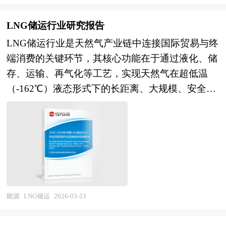
动，必须依赖先进的工程技术才能实现商业开采。
足，部分高端品种仍依赖进口，区域布局受能源价
页岩气的生成机理兼具生物化学成因与热解成因双
格与环保政策影响调整压力加大，市场周期性波动
LNG储运行业研究报告
重路径，有机质在不同演化阶段通过微生物作用或
与产能过剩风险交织。与此同时，新能源汽车、光
LNG储运行业是天然气产业链中连接国际贸易与终
高温热裂解产生甲烷，并以吸附状态附着于干酪
伏储能及航空航天等战略性新兴产业的快速发展，
端消费的关键环节，其核心功能在于通过液化、储
根、黏土颗粒表面，或以游离状态存在于天然裂
正在重塑铝锭需求结构与产品升级方向，产业转型
存、运输、再气化等工艺，实现天然气在超低温
缝、基质孔隙中，部分还可能以极少量溶解态存在
与技术创新的紧迫性前所未有。 展望未来，铝锭
（-162℃）液态形式下的长距离、大规模、安全经
于沥青或束缚水中，其中游离气与吸附气的比例通
产业将在"双碳"目标与制造强国战略双重约束下，
济输送，解决天然气资源地与消费地地理错配问
常各占约50%。由于其储层非均质性强、渗透性极
呈现三大演进趋势：一是绿色低碳与能源结构转型
题，保障国家能源供应安全与季节性调峰需求。从
差，传统直井开采效率低下，现代页岩气开发高度
成为生命线，电解槽大型化、智能化及节能技术普
产业范畴来看，LNG储运行业涵盖上游液化与出口
依赖水平钻井与多级水力压裂技术的协同应用：通
及，水电铝、风电光伏铝等清洁能源冶炼产能占比
（液化工厂、出口终端），中游运输与仓储（LNG
过水平井增加与储层的接触面积，再利用高压压裂
大幅提升，惰性阳极、碳捕集利用等颠覆性技术进
运输船、槽车、铁路罐箱、接收站、储罐、小型储
液在岩层中制造人工裂缝网络，显著提升储层渗透
入产业化示范，再生铝保级利用与短流程工艺发
气设施），以及下游再气化与分销（气化外输、槽
率，从而释放被困的天然气。 页岩气作为一种储
展，产业从"高碳锁定"向"绿色低碳"的根本转变；
车配送、小型LNG储罐供气、船舶加注）的完整产
能源
LNG储运
2026-03-23
量巨大的非常规能源，广泛分布于全球多个沉积盆
二是高端化与差异化产品成为竞争焦点，高纯铝、
业链条。按照储运方式可分为大型海运（接收站与
地，中国的页岩气资源主要集中在四川盆地的海相
航空铝锂合金、汽车一体化压铸用免热处理合金及
运输船）、陆路槽车运输、内河/沿海船舶运输及