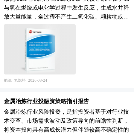
慧物流+贸易运营"、从"单一接卸"向"综合能源枢
合规产能上限，并通过阶梯电价、能效标杆等机制
等公布和提供的大量资料。对环保检测行业风险投
与氧在燃烧或电化学过程中发生反应，生成水并释
纽"、从"成本中心"向"价值创造中心"的历史性转
倒逼企业节能降耗，新项目必须满足铝液交流电耗
资现状、国际化进程与外资进入、融资渠道、如何
放大量能量，全过程不产生二氧化碳、颗粒物或硫
变，2026-2030年将是接收站功能多元、物流体系
不高于13000千瓦时/吨的严苛标准，推动产业向高
运作风险投资、退出机制及发展趋势等进行了系统
氧化物等污染物，仅排放纯净水蒸气，因此被视为
智能、贸易模式创新、氢能协同准备的关键窗口
质量、低排放方向演进。 当前，全球电解铝供需
的分析，并重点分析了环保检测行业风险投资的主
实现深度脱碳的关键能源介质。氢燃料的能量密度
期，深刻理解天然气市场趋势与能源物流变革规
格局趋于紧平衡，国内产能接近达峰，而新能源、
要现存问题、相应对策以及新形势下面临的机遇与
高，单位质量热值约为传统化石燃料的2至3倍，适
律，对于制定科学的发展策略、把握LNG储运行业
新能源汽车、光伏与储能等战略性新兴产业的快速
挑战和企业的应对策略等。是风险投资公司、研究
用于对重量和续航有严苛要求的应用场景。根据制
发展机遇具有重大战略意义。 本研究咨询报告由
发展，持续拉动铝材在轻量化结构件、导电系统与
机构及环保检测行业相关企业准确了解目前环保检
取方式不同，氢气可分为灰氢（由化石燃料重整制
中研普华咨询公司领衔撰写，在大量周密的市场调
电池组件中的应用需求，形成“弱供给、强需求”的
测行业风险投资业发展动态，把握企业定位和发展
得，伴生碳排放）、蓝氢（灰氢结合碳捕集与封存
研基础上，主要依据了国家统计局、国家商务部、
市场态势。在此背景下，中资铝企加快全球化布
方向不可多得的精品。
技术）和绿氢（通过可再生能源电解水制取，全生
国家发改委、国家经济信息中心、国务院发展研究
能源
氢燃料
2026-03-24
局，通过在印尼、中东等能源资源富集区建设海外
命周期近零碳排），其中绿氢代表未来可持续发展
中心、国家海关总署、全国商业信息中心、中国经
产能，重构全球供应链，以应对国内扩张受限的瓶
方向。 氢燃料的利用主要通过两种路径：一是直
济景气监测中心、中国行业研究网、全国及海外相
颈。此外，行业技术前沿聚焦于惰性阳极电解技术
金属冶炼行业投融资策略指引报告
接燃烧用于工业加热或燃气轮机发电；二是通过燃
关报刊杂志的基础信息以及LNG储运行业研究单位
的研发，该技术有望实现电解过程零碳排放，成为
金属冶炼行业风险投资，是指投资者基于对行业技
料电池将化学能高效转化为电能，驱动电动装置运
等公布和提供的大量资料。报告对我国LNG储运行
实现碳中和目标的关键路径。 再生铝作为低碳替
术变革、市场需求波动及政策导向的前瞻性判断，
行，后者能量转换效率可达50%以上，且运行安
业的供需状况、发展现状、子行业发展变化等进行
代路径正获得政策与市场双重支持，其能耗仅为原
将资本投向具有高成长潜力但伴随较高不确定性的
静、响应迅速。尽管氢燃料具备清洁、高效、多用