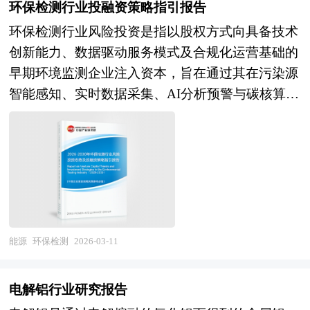
页岩层系中，埋藏深、温度压力高，开发条件复杂
环保检测行业投融资策略指引报告
电子级铝箔坯料等高端品种研发与量产能力突破，
罐式集装箱多式联运，按照应用场景则形成城市调
但潜力巨大。随着勘探开发技术的持续进步，页岩
铝锭产品从标准化大宗商品向定制化、高性能材料
环保检测行业风险投资是指以股权方式向具备技术
峰、工业直供、交通燃料、分布式能源、应急储备
气已成为优化能源结构、保障能源安全的重要战略
升级，满足下游高端制造对材料一致性、稳定性及
创新能力、数据驱动服务模式及合规化运营基础的
等多元矩阵。随着全球天然气贸易活跃度提升与国
方向，其生产周期长（可达30–50年）、工业经济
特殊性能的严苛要求；三是数字化与智能化运营全
早期环境监测企业注入资本，旨在通过其在污染源
内天然气消费增长，LNG储运正从传统基础设施向
价值高，且在燃烧过程中碳排放远低于煤炭与石
面深化，工业互联网、数字孪生及人工智能技术在
智能感知、实时数据采集、AI分析预警与碳核算资
智慧物流、灵活贸易、综合能源服务转型，其产业
油，对推动绿色低碳转型具有重要意义。 本研究
电解槽控制、质量监测、能源管理及安全环保中的
产化等高成长性领域的突破，实现高风险下的超额
边界不断向氢能储运、碳捕集利用等新兴领域延
咨询报告由中研普华咨询公司领衔撰写，在大量周
广泛应用，智能工厂与无人化车间建设，产业从经
回报。该类投资已从传统末端治理设备采购的低附
伸。 当前，中国LNG储运行业正处于接收能力扩
密的市场调研基础上，主要依据了国家统计局、国
验操作向数据驱动、从粗放管理向精益运营转变。
加值模式，全面转向以“环境数据资产化”为核心的
张与物流体系完善的关键成长期。经过多年的快速
家商务部、国家发改委、国家经济信息中心、国务
本研究咨询报告由中研普华咨询公司领衔撰写，在
价值创造路径，资本关注点聚焦于传感网络智能
建设，我国已成为全球最大的LNG进口国与接收站
院发展研究中心、国家海关总署、全国商业信息中
大量周密的市场调研基础上，主要依据了国家统计
化、监测数据可信流通、第三方检测机构平台化运
建设国，沿海LNG接收站接收能力持续扩大，内河
心、中国经济景气监测中心、中国行业研究网、全
局、国家商务部、国家发改委、国家经济信息中
营及碳监测与核算系统的商业化闭环。 风险投资
LNG船舶运输与加注网络起步发展，LNG槽车物流
国及海外多种相关报刊杂志的基础信息以及专业研
心、国务院发展研究中心、国家海关总署、全国商
是在创业企业发展初期投入风险资本，待其发育相
能源
环保检测
2026-03-11
体系覆盖主要消费区域，储气调峰能力显著增强，
究单位等公布和提供的大量资料，结合中研普华公
业信息中心、中国经济景气监测中心、中国行业研
对成熟后，通过市场退出机制将所投入的资本由股
在国际LNG贸易中的话语权逐步提升。未来，中国
司对页岩气相关企业和科研单位等的实地调查，对
究网、全国及海外相关报刊杂志的基础信息以及铝
权形态转化为资金形态，以收回投资，取得高额风
LNG储运行业将在"能源安全新战略"与"天然气产
电解铝行业研究报告
国内外页岩气行业的供给与需求状况、相关行业的
锭行业研究单位等公布和提供的大量资料。报告对
险收益。全球风险资本市场已进入新一轮快速发展
供储销体系建设"的双重驱动下，进入能力完善与