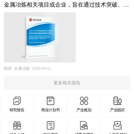
了分析，重点分析了国内外LNG储运行业的发展现
铝的5%左右，资源循环利用价值显著，未来产量
金属冶炼相关项目或企业，旨在通过技术突破、产
途等优势，但其大规模应用仍面临制取成本高、储
状、如何面对行业的发展挑战、行业的发展建议、
将持续提升。整体来看，电解铝行业已从传统的周
能升级或产业链整合实现超额回报。 在当前全球
运难度大（需高压、低温或材料吸附）、加注基础
行业竞争力，以及行业的投资分析和趋势预测等
期性重工业，逐步转向“高利润、低资本开支、强
绿色转型与科技竞争加剧的背景下，这一投资行为
设施不足以及安全标准体系尚在完善等挑战。当
等。报告还综合了LNG储运行业的整体发展动态，
政策引导”的新阶段，兼具资源安全与绿色制造双
已从传统的资源规模扩张，转向聚焦低碳技术、智
前，全球正加速推进氢能产业链建设，涵盖电解槽
对行业在产品方面提供了参考建议和具体解决办
重战略意义，在现代经济体系中的地位愈发关键。
能制造和关键材料国产替代的战略性布局。随
制造、液氢储罐、输氢管道、加氢站及终端应用设
法。报告对于LNG储运产品生产企业、经销商、行
本研究咨询报告由中研普华咨询公司领衔撰写，在
着“双碳”目标的推进，冶炼过程的能耗与排放成为
备，旨在构建从生产到消费的完整生态。作为连接
业管理部门以及拟进入该行业的投资者具有重要的
大量周密的市场调研基础上，主要依据了国家统计
核心约束，推动资本加速流向氢基还原炼铁、短流
可再生能源与终端用能部门的重要桥梁，氢燃料在
参考价值，对于研究我国LNG储运行业发展规律、
局、国家商务部、国家发改委、国家经济信息中
程炼钢、电解铝节能工艺等低碳路径，这类技术不
能源
金属冶炼
2026-03-11
重载交通、长途航运、航空、冶金、化工及电网调
提高企业的运营效率、促进企业的发展壮大有学术
心、国务院发展研究中心、国家海关总署、全国商
仅面临研发周期长、初期投入大的挑战，也孕育着
峰等领域具有不可替代的潜力，是实现碳中和目标
和实践的双重意义。
业信息中心、中国经济景气监测中心、中国行业研
更多相关报告
重构行业成本结构的巨大机遇。 中国的风险投资
不可或缺的组成部分。 本研究咨询报告由中研普
究网、全国及海外多种相关报刊杂志的基础信息以
起步于20世纪80年代，在市场经济的大潮中，中国
华咨询公司领衔撰写，在大量周密的市场调研基础
及专业研究单位等公布和提供的大量资料，结合中
的风险投资事业已经有了较大的发展。随着中国经
上，主要依据了国家统计局、国家商务部、国家发
研普华公司对电解铝相关企业和科研单位等的实地
研究报告
商业计划书
产业规划
产业园区
济持续稳定地高速增长和资本市场的逐步完善，中
改委、国家经济信息中心、国务院发展研究中心、
调查，对国内外电解铝行业的供给与需求状况、相
国的资本市场在最近几年呈现出强劲的增长态势，
国家海关总署、全国商业信息中心、中国经济景气
关行业的发展状况、市场消费变化等进行了分析。
投资于中国市场的高回报率使中国成为全球资本关
监测中心、中国行业研究网以及国内外多种相关报