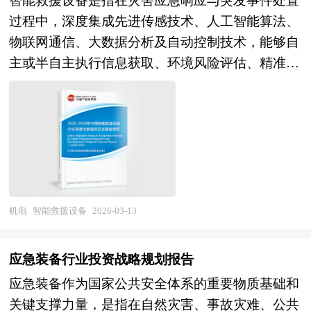
智能救援设备是指在灾害应急响应与突发事件处置
普及带动了对大功率、耐高温PCB的需求，厚铜板
字、用词表达准确，概念表述科学化。报告对行业
过程中，深度集成先进传感技术、人工智能算法、
和金属基板在电机控制器、车载充电系统中扮演关
相关各种因素进行具体调查、研究、分析，洞察行
物联网通信、大数据分析及自动控制技术，能够自
键角色，而智能驾驶系统的复杂传感器融合架构也
业今后的发展方向、行业竞争格局的演变趋势以及
主或半自主执行信息获取、环境风险评估、精准定
进一步提升了PCB的集成度与可靠性标准。 在“双
技术标准、市场规模、潜在问题与行业发展的症结
位引导、生命迹象探测、应急物资运输、危险源监
碳”目标背景下，绿色制造成为产业转型重点，
所在，评估行业投资价值、效果效益程度，提出建
测及辅助决策等关键任务的智能化装备体系。其核
PCB生产正加快向低能耗、低排放方向演进，推广
设性意见建议，为行业投资决策者和企业经营者提
心特征在于突破传统人力救援的生理极限与时空约
无铅化表面处理、废水循环利用和智能工厂建设，
供参考依据。 本研究咨询报告由中研普华咨询公
束，通过多源异构数据的实时融合与边缘计算，实
提升资源利用效率。此外，数字化技术深度融入
司领衔撰写，在大量周密的市场调研基础上，主要
现对复杂灾难现场（如地震废墟、火灾浓烟、危化
PCB设计与制造全过程，通过CAD/CAE仿真优化
依据了国家统计局、国家商务部、国家发改委、国
品泄漏区、洪涝水域等）的态势感知与动态建模，
布局布线，结合AI进行缺陷检测与良率预测，显著
家经济信息中心、国务院发展研究中心、国家海关
从而在保障救援人员安全的前提下显著提升搜救效
机电
智能救援设备
2026-03-13
提高产品一致性与生产效率。 当前，中国已成为
总署、全国商业信息中心、中国经济景气监测中
率与成功率。 该类设备不仅具备强大的环境适应
全球最大的PCB制造基地，产值占全球比重超
心、中国行业研究网、全国及海外多种相关报纸杂
能力与抗干扰性能，能在高温、高压、有毒、辐射
56%，形成以珠三角、长三角为核心的产业集群，
应急装备行业投资战略规划报告
志的基础信息等公布和提供的大量资料和数据，客
或通信中断等极端恶劣条件下稳定运行，还强调人
并逐步向中西部转移，产业链配套日趋完善。面对
观、多角度地对中国客厅灯市场进行了分析研究。
应急装备作为国家公共安全体系的重要物质基础和
机协同与集群作业能力，支持远程遥控、预设路径
全球供应链重构与技术竞争加剧，国内企业正加快
报告在总结中国客厅灯行业发展历程的基础上，结
关键支撑力量，是指在自然灾害、事故灾难、公共