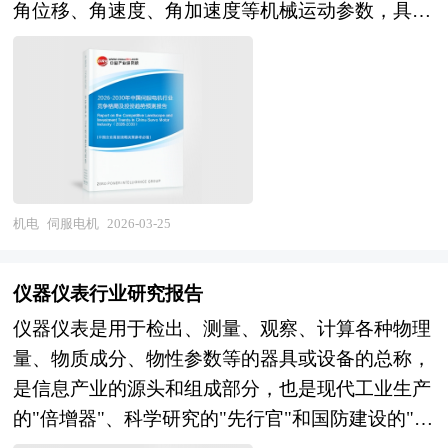
谨，分析内容客观、公正、系统，真实准确地反映
角位移、角速度、角加速度等机械运动参数，具备
行业的政策经济发展环境对印制电路板（PCB）行
场需求，推动产业链初步形成覆盖上游核心元器
了我国智能救援设备行业的市场发展现状和未来发
控制精度高、动态响应快、过载能力强、转速稳速
业潜在的风险和防范建议进行分析。最后提出研究
件、中游整机制造与系统集成、下游应用服务的完
展趋势。 本研究咨询报告由中研普华咨询公司领
性能优异、运行可靠性高的核心特征，可完美适配
者对印制电路板（PCB）行业的研究观点，以供投
整生态，并在部分高端领域实现技术突破与国产替
衔撰写，在大量周密的市场调研基础上，主要依据
高端装备对精准运动控制、快速启停换向、复杂轨
资决策者参考。
代。 展望2026至2030年“十五五”时期，应急装备
了国家统计局、国家商务部、国家发改委、国家经
迹拟合的核心需求，区别于通用电机、步进电机等
产业将深度融入国家新安全格局与新质生产力发展
济信息中心、国务院发展研究中心、全国商业信息
传统动力元件，是实现工业自动化、装备智能化升
大局，一方面，极端天气频发、地下空间开发、新
中心、中国经济景气监测中心、中国行业研究网、
级的核心底层部件。 近年来，我国伺服电机市场
能源设施安全、跨境公共卫生风险等新场景将持续
全国及海外多种相关报刊杂志的基础信息以及专业
规模保持连续稳健增长，2023年为195亿元，2024
机电
伺服电机
2026-03-25
催生多元化、专业化、轻量化装备需求；另一方
研究单位等公布和提供的大量资料。对我国智能救
年增长至223亿元，2025年进一步提升至250亿
面，人工智能、物联网、数字孪生、先进材料等前
援设备行业作了详尽深入的分析，是企业进行市场
元，2023-2024年同比增速约14.4%，2024-2025年
沿技术与应急装备的深度融合，将驱动产品向自主
仪器仪表行业研究报告
研究工作时不可或缺的重要参考资料，同时也可作
同比增速约12.1%。这一增长态势核心源于国内制
感知、智能决策、集群协同方向跃升，推动形成
仪器仪表是用于检出、测量、观察、计算各种物理
为金融机构进行信贷分析、证券分析、投资分析等
造业智能化改造需求持续释放、人形机器人与新能
以“平急两用”基础设施为载体、以“智慧应急”平台
量、物质成分、物性参数等的器具或设备的总称，
研究工作时的参考依据。
源装备等新兴赛道爆发式扩容，以及国产伺服品牌
为中枢、以模块化标准化装备为终端的新一代应急
是信息产业的源头和组成部分，也是现代工业生产
市占率提升、高端产品结构优化带来的价值增长，
能力体系。与此同时，国家层面将持续优化产业政
的"倍增器"、科学研究的"先行官"和国防建设的"战
行业在国产替代深化与需求结构升级的双重驱动
策环境，强化标准引领、首台套支持、测试验证能