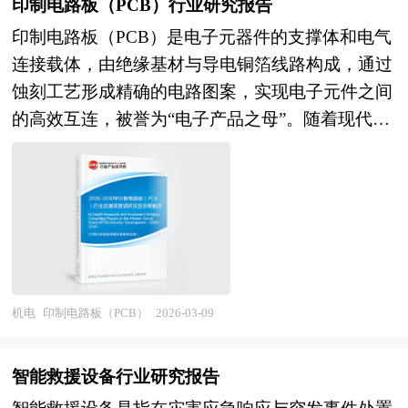
印制电路板（PCB）行业研究报告
照明工具升级为智能家居入口。通过集成Wi-Fi、
印制电路板（PCB）是电子元器件的支撑体和电气
蓝牙等通信模块，支持手机APP远程控制、语音助
连接载体，由绝缘基材与导电铜箔线路构成，通过
手（如Siri、小爱同学）指令操作，甚至与传感器
蚀刻工艺形成精确的电路图案，实现电子元件之间
联动实现“人来灯亮、人走灯灭”的自动调节。部分
的高效互连，被誉为“电子产品之母”。随着现代电
高端产品还融入健康光技术，模拟自然光节律，在
子设备向小型化、高性能和智能化发展，PCB技术
白天提供高照度冷光提升专注力，夜晚切换为低照
持续升级，已从传统的单双面板演进至高密度互连
度暖光促进褪黑素分泌，助力用户建立科学作息。
（HDI）、多层板、柔性板及IC封装基板等先进形
作为客厅的“光环境设计师”，现代客厅灯正以技术
态，广泛应用于5G通信、人工智能、新能源汽车
赋能美学，重新定义家居照明的价值边界。 客厅
和物联网等前沿领域。 在AI服务器爆发式增长的
灯研究报告对行业研究的内容和方法进行全面的阐
推动下，对高频高速、高层数、高可靠性的PCB需
述和论证，对研究过程中所获取的资料进行全面系
求显著提升，尤其在GPU与内存模块间的信号传输
统的整理和分析，通过图表、统计结果及文献资
机电
印制电路板（PCB）
2026-03-09
中，对线路精度、阻抗控制和散热性能提出更高要
料，或以纵向的发展过程，或横向类别分析提出论
求，促使企业加速采用改进型半加成法（mSAP）
点、分析论据，进行论证。报告如实地反映客观情
智能救援设备行业研究报告
和激光钻孔等精密工艺。与此同时，新能源汽车的
况，一切叙述、说明、推断、引用恰如其分，文