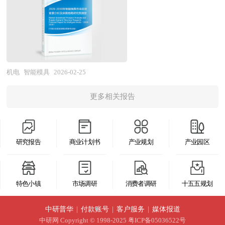
依赖度仍然较高，部分关键测量设备和核心传感器
为核心增长逻辑。 本研究咨询报告由中研普华咨
整。这种技术集成使模具突破了传统机械结构的局
面临"卡脖子"风险；在技术能力方面，国内企业在
询公司领衔撰写，在大量周密的市场调研基础上，
限，能够根据材料特性、产品形状及环境变化自动
传统仪表的智能化改造、现场总线技术应用等方面
主要依据国家统计局、商务部、国家发改委、国家
优化成型条件，确保产品质量的稳定性和一致性。
取得显著进展，部分中低端产品性能指标达到国际
经济信息中心、国务院发展研究中心、工信部、中
与传统模具相比，智能模具的技术架构发生了根本
先进水平，但在高端压力变送器、高精度流量计、
国行业研究网、全国及海外多种相关报纸杂志的基
性变革。它不再仅是被动成型工具，而是成为具
机电
智能模具
2026-02-25
质谱仪、色谱仪、电子显微镜等前沿领域，在测量
础信息等公布和提供的大量资料和数据，客观、多
备"感知-思考-行动"能力的智能系统。这种转变显
精度、长期稳定性、软件算法等方面与国际领先企
角度地对中国伺服电机市场进行了分析研究。报告
更多相关报告
著提升了模具的技术含量和附加值，使其使用寿命
业仍存在代际差距；在产业生态方面，行业企业数
在总结中国伺服电机发展历程的基础上，结合新时
延长、应用范围拓展，并推动了制造业向自动化、
量众多但规模普遍偏小，缺乏具有国际竞争力的综
期的各方面因素，对中国伺服电机的发展趋势给予
绿色化方向升级。随着工业4.0和智能制造战略的
合性龙头企业，产学研用协同创新机制不完善，基
了细致和审慎的预测论证。报告资料详实，图表丰
研究报告
商业计划书
产业规划
产业园区
深入实施，智能模具已成为现代制造业转型升级的
础研究和应用开发脱节现象较为突出。与此同时，
富，既有深入的分析，又有直观的比较，为伺服电
关键支撑，其发展水平直接决定了产品制造的精
行业面临下游传统行业投资放缓、高端人才流失、
机企业在激烈的市场竞争中洞察先机，能准确及时
度、效率和可持续性。 本研究咨询报告由中研普
核心零部件供应链安全风险、标准检测体系滞后等
特色小镇
市场调研
消费者调研
十五五规划
的针对自身环境调整经营策略。
华咨询公司领衔撰写，在大量周密的市场调研基础
多重挑战，部分中小企业在激烈的市场竞争中生存
上，主要依据了国家统计局、国家商务部、国家发
中研普华
|
付款账号
|
客户服务
|
媒体报道
压力加剧。 展望未来，仪器仪表产业的发展将深
改委、国家经济信息中心、国务院发展研究中心、
中研网
Copyright © 1998-2025 粤ICP备05036522号