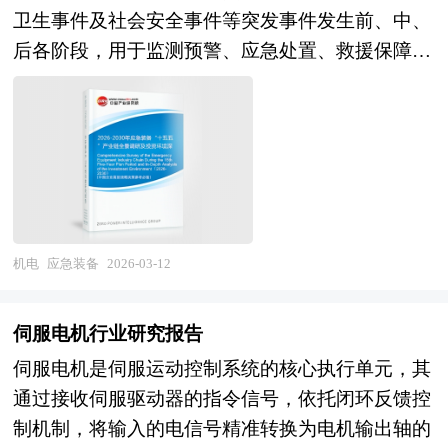
巡航及基于深度学习的自主路径规划与障碍规避。
高端材料国产替代、突破“卡脖子”工艺，推动产业
合新时期的各方面因素，对中国客厅灯行业的发展
卫生事件及社会安全事件等突发事件发生前、中、
从功能架构看，智能救援设备涵盖了从前端感知层
向高密度、高频高速、高集成与绿色化方向全面升
趋势给予了细致和审慎的预测论证。报告资料详
后各阶段，用于监测预警、应急处置、救援保障、
的各类传感器与摄像头，到中间传输层的自组网通
级，支撑中国电子信息制造业在全球竞争中持续占
实，图表丰富，既有深入的分析，又有直观的比
防护通信等功能的专用设备、系统及其配套服务的
信模块，再到后端决策层的智能指挥平台，形成
据有利地位。 本研究咨询报告由中研普华咨询公
较，为客厅灯企业在激烈的市场竞争中洞察先机，
总称，涵盖监测感知、指挥调度、生命搜救、破拆
了“感 - 传 - 知 - 控”一体化的闭环系统。 智能救援
司领衔撰写，在大量周密的市场调研基础上，主要
能准确及时的针对自身环境调整经营策略。
运输、医疗急救、个体防护、后勤保障等多个技术
设备行业研究报告主要分析了智能救援设备行业的
依据了国家统计局、国家商务部、国家发改委、国
门类，具有多学科交叉、高可靠性要求、强环境适
国内外发展概况、行业的发展环境、市场分析（市
家经济信息中心、国务院发展研究中心、国家海关
应性及快速响应等显著特征。 近年来，随着全球
场规模、市场结构、市场特点等）、竞争分析（行
总署、全国商业信息中心、中国经济景气监测中
气候变化加剧、城市运行系统日益复杂、新型风险
业集中度、竞争格局、竞争组群、竞争因素等）、
心、中国行业研究网、国内外相关报刊杂志的基础
隐患不断涌现，我国对高效、智能、协同的现代化
机电
应急装备
2026-03-12
产品价格分析、用户分析、替代品和互补品分析、
信息以及印制电路板（PCB）专业研究单位等公布
应急能力提出更高要求，应急装备产业由此进入
行业主导驱动因素、行业渠道分析、行业赢利能
和提供的大量资料。对我国印制电路板（PCB）的
由“被动响应”向“主动防控”、由“单点突破”向“系统
力、行业成长性、行业偿债能力、行业营运能力、
伺服电机行业研究报告
行业现状、市场各类经营指标的情况、重点企业状
集成”、由“机械化”向“智能化无人化”加速演进的关
智能救援设备行业重点企业分析、子行业分析、区
伺服电机是伺服运动控制系统的核心执行单元，其
况、区域市场发展情况等内容进行详细的阐述和深
键转型期。 在“十四五”期间，国家通过完善应急管
域市场分析、行业风险分析、行业发展前景预测及
通过接收伺服驱动器的指令信号，依托闭环反馈控
入的分析，着重对印制电路板（PCB）业务的发展
理体制、推进安全韧性城市建设、强化重点行业安
相关的经营、投资建议等。报告研究框架全面、严
制机制，将输入的电信号精准转换为电机输出轴的
进行详尽深入的分析，并根据印制电路板（PCB）
全生产监管等一系列举措，有效拉动了应急装备市