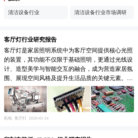
清洁设备行业
清洁设备行业市场调研
客厅灯行业研究报告
客厅灯是家居照明系统中为客厅空间提供核心光照
的装置，其功能不仅限于基础照明，更通过光线设
计、造型美学与智能交互的融合，成为营造家居氛
围、展现空间风格及提升生活品质的关键元素。从
技术层面看，客厅灯通常采用LED等高效光源，结
合扩散板、反光杯等光学结构，实现均匀柔和的光
线分布，避免眩光干扰，同时通过色温调节（如暖
光营造温馨感、冷光增强清晰度）与亮度控制（如
机电
客厅灯
2026-02-24
无极调光适配不同场景），满足阅读、聚会、观影
等多样化需求。 智能化趋势下，客厅灯正从单一