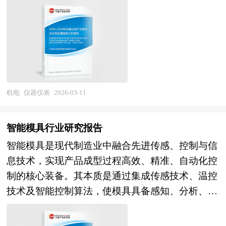
斗力"。从产业范畴看，仪器仪表涵盖工业自动化
下，实现了规模与质量的同步提升。 2026-2030
力建设和军民协同创新机制，引导资源向产业链关
仪表、科学测试仪器、电工仪器仪表、光学仪器、
年，中国伺服电机成套系统市场规模将从2025年的
键薄弱环节集聚，加快构建安全可控、韧性高效、
分析仪器、试验机、传感器及执行器等多元品类，
250亿元稳步增长至2030年的368.2亿元，五年复合
国际竞争力强的现代应急装备产业体系。 《2026-
广泛应用于石油化工、电力能源、冶金建材、生物
增速约8%，整体呈现增速逐步放缓、结构持续优
2030年应急装备“十五五”产业链全景调研及投资环
医药、食品安全、环境监测、航空航天等国民经济
化的发展态势。需求端，传统工业自动化场景（机
境深度剖析报告》由中研普华集团下属产业研究院
关键领域。作为典型的技术密集型和知识密集型产
床、3C电子、锂电设备等）的存量改造与增量建设
的资深专家和研究人员通过周密的市场调研，参考
业，仪器仪表的测量精度、稳定性、可靠性直接决
机电
仪器仪表
2026-03-11
需求构成稳定基本盘，人形机器人关节专用伺服、
国家统计局、政府部门机构发布的最新权威数据，
定了下游行业的工艺控制水平、产品质量等级和科
新能源汽车电驱系统、光伏跟踪支架等新兴赛道逐
并对多位业内资深专家进行深入访谈的基础上，通
研创新能力，其产业发展水平是衡量一个国家高端
步进入规模化落地阶段，成为市场规模增长的核心
智能模具行业研究报告
过相关市场研究的工具、理论和模型撰写而成。本
装备制造能力和科技综合实力的重要标志。 当
增量来源；供给端，国产伺服品牌市占率持续提升
智能模具是现代制造业中融合先进传感、控制与信
报告总结了“十四五”以来经济与社会发展成就、产
前，我国仪器仪表产业正处于从规模扩张向质量效
至55%以上，高端产品占比扩大对冲中低端市场价
息技术，实现产品成型过程高效、精准、自动化控
业发展规模与经济效益、预测了应急装备行业规划
益转型的关键攻坚期，高端突破与国产替代成为发
格竞争压力，同时核心零部件国产化率突破65%，
制的核心装备。其本质是通过集成传感技术、温控
方向机及未来5年行业投资方向；预测并提出了应
展主线。在产业规模方面，我国已成为全球仪器仪
供应链自主可控能力显著增强。随着市场基数扩大
技术及智能控制算法，使模具具备感知、分析、决
急装备“十五五”整体规划目标及方向、规划内容的
表生产和消费大国，但在高端工业自动化控制系
与行业竞争加剧，增速自然回落，行业从高速规模
策和执行能力，从而对注塑参数、模内流动状态、
建议等；最后，就应急装备行业“十五五”时期投资
统、高精度科学仪器、高端分析仪器等领域，进口
扩张转向高质量发展，高端化、智能化、场景化成
温度场分布等关键工艺参数进行实时监测与动态调
机遇、投资风险、投资策略进行了审慎分析。