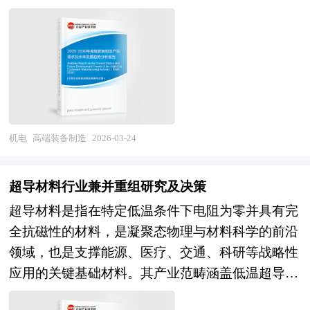
板材料仍主要依赖进口。与此同时，行业面临下游
传感器、在线测量）形成差异化优势，跨界融合
领域提供关键装备与系统解决方案，代表着一国制
链条产能，龙头企业持续加码高效电池布局，推动
PCB行业价格竞争向上游传导、原材料（铜箔、树
（量子技术、MEMS、AI、工业互联网）催生新型
造业的技术水平与综合竞争力，是建设制造强国与
行业向一体化和智能化制造演进。但2025年以来，
脂、玻纤布）价格波动剧烈、高端产品研发投入大
计量技术公司，而技术落后、精度不足、数字化能
实现科技自立自强的关键抓手。从产业范畴来看，
受硅料与白银价格大幅波动影响，电池片单位成本
周期长、环保能耗约束趋严等多重挑战，部分中低
力弱的企业将面临淘汰。 本研究咨询报告由中研
高端装备制造产业涵盖航空航天装备（飞机、发动
显著上升，叠加产能扩张过快导致阶段性过剩，行
端产能面临出清压力。 展望未来，CCL产业的发
普华咨询公司领衔撰写，在大量周密的市场调研基
机、卫星、运载火箭），海洋工程装备及高技术船
业正面临洗牌与整合压力，企业通过签署自律协
展将深度嵌入算力基础设施建设和终端应用高端化
础上，主要依据了国家统计局、国家商务部、国家
舶（深海钻井平台、大型邮轮、LNG船、智能船
议、优化产能结构以应对挑战。未来，电池片不仅
进程，呈现出"材料高频高速化、导热高功率化、
发改委、国家经济信息中心、国务院发展研究中
舶），先进轨道交通装备（高速列车、城轨车辆、
机电
高端装备制造
2026-03-24
是能源转换的物理载体，更将成为融合材料科学、
封装基板材料突破、绿色低碳化"的演进趋势。在
心、国家海关总署、全国商业信息中心、中国经济
信号系统），高档数控机床与机器人（五轴联动加
精密制造与数字管理的高技术集成体，在全球能源
技术演进层面，AI服务器和高速通信对超低损耗
景气监测中心、中国行业研究网、全国及海外相关
工中心、工业机器人、服务机器人），大型成套技
革命中扮演决定性角色。 电池片行业研究报告主
超导材料行业兼并重组研究及决策
（Very Low Loss/Ultra Low Loss）材料的需求将爆
报刊杂志的基础信息以及计量器具行业研究单位等
术装备（大型煤化工、大型冶金、大型矿山设
要分析了电池片行业的国内外发展概况、行业的发
超导材料是指在特定低温条件下电阻为零并具有完
发，改性环氧树脂、PPE/PPO树脂、碳氢树脂等体
公布和提供的大量资料。报告对我国计量器具行业
备），以及重大工程装备（盾构机、架桥机、海上
展环境、市场分析（市场规模、市场结构、市场特
全抗磁性的材料，是凝聚态物理与材料科学的前沿
系的配方优化和工艺适配是关键；新能源汽车
的供需状况、发展现状、子行业发展变化等进行了
风电安装平台）等细分领域。按照技术特征可分为
点等）、竞争分析（行业集中度、竞争格局、竞争
领域，也是支撑能源、医疗、交通、科研等战略性
800V高压平台和SiC器件应用将驱动高导热、高耐
分析，重点分析了国内外计量器具行业的发展现
高性能、高可靠性、高精度、智能化、绿色化装
组群、竞争因素等）、产品价格分析、用户分析、
应用的关键基础材料。其产业范畴涵盖低温超导材
压材料需求升级；IC封装基板材料（BT树脂、
状、如何面对行业的发展挑战、行业的发展建议、
备，按照应用领域则形成国防军工、民用航空、能
替代品和互补品分析、行业主导驱动因素、行业渠
料（如铌钛、铌三锡）、高温超导材料（如钇钡铜
ABF增层材料、玻璃基板）的自主化将成为突破重
行业竞争力，以及行业的投资分析和趋势预测等
源资源开发、基础设施建设等多元矩阵。随着新一