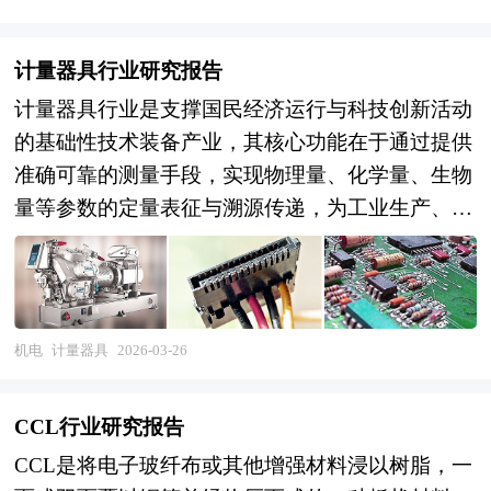
展现状与应用场景分析
计量器具行业研究报告
计量器具行业是支撑国民经济运行与科技创新活动
的基础性技术装备产业，其核心功能在于通过提供
准确可靠的测量手段，实现物理量、化学量、生物
量等参数的定量表征与溯源传递，为工业生产、科
学研究、贸易结算、环境监测、医疗卫生、安全防
护等领域提供计量保障，是质量基础设施的重要组
成部分，也是国家核心竞争力的重要标志。从产业
范畴来看，计量器具行业涵盖上游核心元器件与材
机电
计量器具
2026-03-26
料（高精度传感器、标准物质、光学元件、精密机
械件、特种合金），中游计量器具制造（长度、热
CCL行业研究报告
学、力学、电磁、光学、化学、时间频率、电离辐
CCL是将电子玻纤布或其他增强材料浸以树脂，一
射等各类计量标准器具与工作计量器具），以及下