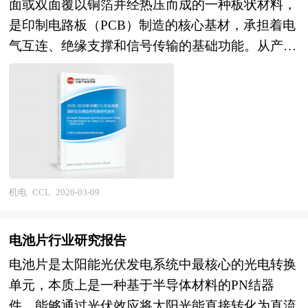
面或双面覆以铜箔并经热压而成的一种板状材料，
游校准检测服务与系统集成（计量校准机构、检测
是印制电路板（PCB）制造的核心基材，承担着电
实验室、在线计量系统、智慧计量解决方案）的完
气互连、绝缘支撑和信号传输的基础功能。从产业
整产业链条。按照计量专业可分为十大计量领域
链位置看，CCL处于PCB产业上游，其技术性能直
（几何量、热工、力学、电磁、电子、时间频率、
接决定PCB的电气特性、机械强度、耐热性和可靠
光学、化学、声学、电离辐射），按照精度等级则
性，产品形态从传统的FR-4标准材料向高频高速、
形成基准器具、标准器具、工作器具等层级体系。
高导热、高可靠性、无卤环保等特种材料持续升
随着智能制造与数字化转型深入推进，计量器具正
级。作为典型的技术密集型和资本密集型产业，
从离线静态测量向在线动态测量、从单一参数测量
CCL行业的发展与5G通信、人工智能、新能源汽
向多参数综合测量转变，其产业边界不断向量子计
车、高端消费电子等下游应用的技术迭代深度绑
量、智能传感器、数字计量等新兴领域延伸。 当
机电
CCL
2026-03-09
定，其高端化、特种化水平直接关系到电子信息产
前，中国计量器具行业正处于自主替代攻坚与智能
业的供应链安全和创新支撑能力。 当前，我国
化升级的关键转型期。经过多年的发展积累，我国
电池片行业研究报告
CCL产业正处于规模优势巩固与高端突破攻坚的关
在中低端计量器具领域已形成较为完整的产业体
电池片是太阳能光伏发电系统中最核心的光电转换
键阶段，国产替代与结构升级同步推进。在产业规
系，部分产品（如电能表、水表、燃气表）产量全
单元，本质上是一种基于半导体材料的PN结器
模方面，我国已成为全球最大的CCL生产国和消费
球领先，但在高端计量标准器具、高精度测量仪
件，能够通过光伏效应将太阳光能直接转化为直流