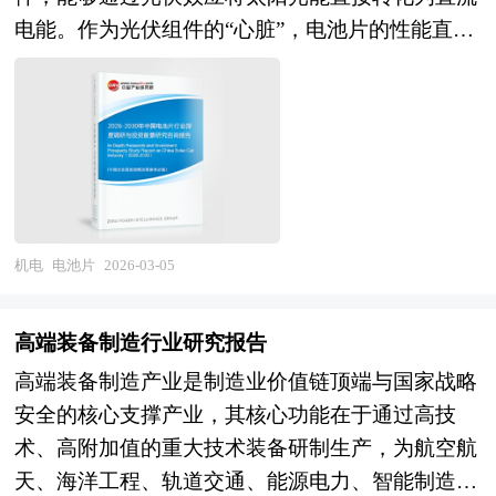
国，产能占比超过七成，普通FR-4产品竞争激烈，
器、核心传感器等方面，基恩士、海克斯康、蔡
电能。作为光伏组件的“心脏”，电池片的性能直接
但在高频高速覆铜板、IC封装基板材料、高端挠性
司、福禄克等国际品牌仍占据主导地位，量子计
决定了整个发电系统的效率与经济性。当前，随着
覆铜板等特种材料领域，日本（松下、三菱瓦斯、
量、芯片级原子钟等前沿技术与国际领先水平存在
全球能源结构加速向低碳化转型，光伏产业已成为
住友）、中国台湾（台光、联茂、台耀）企业仍占
差距。未来，中国计量器具行业将在"质量强国"战
实现“双碳”目标的关键支撑，电池片技术也正经历
据技术和市场份额优势，内资企业（生益科技、南
略与"计量发展规划"的双重驱动下，进入技术突破
从效率竞争向技术迭代的深刻变革。 近年来，传
亚新材、华正新材等）在追赶中取得阶段性突破；
与产业升级的新阶段。从市场前景看，制造业高端
统铝背场（BSF）电池逐步退出主流市场，以
在技术能力方面，内资企业在无铅兼容、无卤环
化与数字化转型释放高精度计量需求，半导体、新
PERC为代表的钝化发射极和背面接触技术大幅提
保、中高Tg等常规高端产品领域实现量产，但在超
能源、航空航天等战略产业扩张拉动高端计量仪器
升转换效率，推动量产效率突破23%，成为过去五
机电
电池片
2026-03-05
低损耗（Df<0.001）、高导热（>5W/mK）、高频
进口替代，碳计量、生物计量等新兴领域创造增量
年行业升级的核心驱动力。然而，随着PERC技术
毫米波（77GHz以上）、IC封装载板用BT树
空间，预计行业将保持稳健增长，高端产品占比与
逼近理论极限，N型电池技术正全面崛起，
脂/ABF材料等前沿领域，在树脂配方、玻纤布处
高端装备制造行业研究报告
自主可控率同步提升。产业格局层面，具备核心测
TOPCon、异质结（HJT）和IBC等新型结构凭借更
理、铜箔粗糙度控制等核心技术方面仍有差距；在
量技术、精密制造能力、标准物质研制能力及系统
高端装备制造产业是制造业价值链顶端与国家战略
高的转换效率、更低的温度系数和更强的双面发电
下游应用方面，5G基站和服务器带动高速材料需
集成服务能力的头部企业将确立主导地位，行业集
安全的核心支撑产业，其核心功能在于通过高技
能力，成为新一轮技术竞赛的焦点。 在产业链层
求，新能源汽车电控系统带动高导热材料需求，但
中度提升，专业化企业在特定计量领域（几何量、
术、高附加值的重大技术装备研制生产，为航空航
面，中国已形成全球最完整的光伏制造体系，长三
高端智能手机用类载板材料、AI算力芯片用封装基
光学、化学、生物）或特定技术（量子计量、智能
天、海洋工程、轨道交通、能源电力、智能制造等
角与珠三角集聚了从硅料、硅片到电池、组件的全