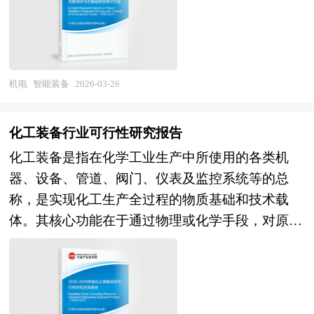
为金融机构进行信贷分析、证券分析、投资分析等
移为另一公司所有，而接受全部资产与责任的另一
本研究咨询报告由中研普华咨询公司领衔撰写，在
续释放高端装备需求，国产替代与自主可控创造刚
而完成复杂、精密、自适应的作业任务。 智能装
研究工作时的参考依据。
公司仍然完全以自身名义继续运行。公司收购则是
大量周密的市场调研基础上，主要依据了国家统计
性市场空间，高端装备出海与"一带一路"基础设施
备具有高度的自动化、信息化和智能化特性，能够
指一家公司经由收购另一公司的股票或股份等方
局、国家商务部、国家发改委、国家经济信息中
建设拓展国际机遇，预计产业将保持中高速增长，
在无人或少人参与的情况下，根据工况变化自主调
式，取得该另一公司的控制权或管理权。企业在并
心、国务院发展研究中心、国家海关总署、全国商
结构优化与技术溢价成为竞争焦点。产业格局层
整运行参数，实现生产过程的柔性化、高效化与精
机电
智能装备
2026-03-26
购及资产重组活动中会涉及到诸多专业问题，比如
业信息中心、中国经济景气监测中心、中国行业研
面，具备核心技术自主能力、系统集成能力、数字
准化。其核心技术支撑包括感知系统、控制算法、
并购目标公司的选定，目标公司资产估值，并购重
究网、全国及海外相关报刊杂志的基础信息以及
化服务能力及国际化运营能力的头部企业集团将确
数据处理能力以及设备间的互联互通，尤其依托物
组方式的选择、融资方式的选择，并购成本的控
化工装备行业可行性研究报告
CCL行业研究单位等公布和提供的大量资料。报告
立主导地位，行业集中度加速提升，专精特新"小
联网（IoT）、大数据分析和边缘计算等技术，使
制，并购的法律问题等等，面对这些问题，企业内
对我国CCL行业的供需状况、发展现状、子行业发
化工装备是指在化学工业生产中所使用的各类机
巨人"企业在关键零部件、核心材料、工业软件等
装备不仅“能动”，更“会想”。 智能装备广泛覆盖高
部因缺乏专业人才往往难以正确处理，因而必须委
展变化等进行了分析，重点分析了国内外CCL行业
器、设备、管道、阀门、仪表及监控系统等的总
细分领域形成技术壁垒，跨界融合（AI、新材料、
档数控机床、工业机器人、自动化成套生产线、智
托专业的顾问机构协助。 本报告由中研普华咨询
的发展现状、如何面对行业的发展挑战、行业的发
称，是实现化工生产全过程的物质基础和技术载
新能源、数字化服务）催生新型高端装备企业，而
能检测系统、关键基础零部件及专用智能机械等领
公司领衔撰写，在大量周密的市场调研基础上，主
展建议、行业竞争力，以及行业的投资分析和趋势
体。其核心功能在于通过物理或化学手段，对原料
技术落后、质量失控、服务模式陈旧的企业将面临
域，贯穿产品设计、加工、装配到维护的全生命周
要依据了国家统计局、国家海关总署、国家发改
预测等等。报告还综合了CCL行业的整体发展动
进行预处理、反应转化、分离提纯以及产品精制等
淘汰或整合。 本研究咨询报告由中研普华咨询公
期。从产业角度看，它不仅是推动制造业转型升级
委、国家商务部、超导材料行业相关协会、中国行
态，对行业在产品方面提供了参考建议和具体解决
一系列工艺操作，最终获得符合规格的化工产品。
司领衔撰写，在大量周密的市场调研基础上，主要
的关键引擎，也是构建数字化车间、智能工厂和未
业研究网等国家部门、行业协会、国内外相关报刊
办法。报告对于CCL产品生产企业、经销商、行业
化工装备不仅涵盖直接参与化学反应和物料处理的
依据了国家统计局、国家商务部、国家发改委、国
来工业生态的基石。当前，全球主要工业国家均将
杂志发表公布的基础信息以及专业研究机构公布和
管理部门以及拟进入该行业的投资者具有重要的参
主体装置，还包括保障系统安全稳定运行的辅助设
家经济信息中心、国务院发展研究中心、国家海关
智能装备视为战略新兴产业的重点发展方向，我国