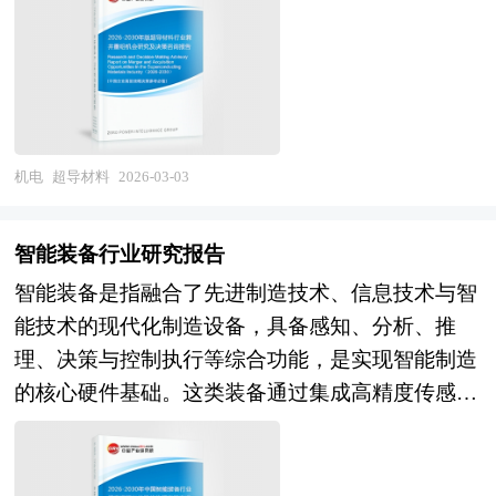
道分析、行业赢利能力、行业成长性、行业偿债能
氧、铋系、铁基超导体）及超导带材、超导磁体、
点，以支撑先进封装和Chiplet技术发展。在应用拓
等。报告还综合了计量器具行业的整体发展动态，
轮科技革命与产业变革深入发展，高端装备制造正
力、行业营运能力、电池片行业重点企业分析、子
超导电缆、超导限流器、超导储能等下游应用产
展层面，AI算力基础设施建设将带动服务器用高速
对行业在产品方面提供了参考建议和具体解决办
从单机装备向系统解决方案、从跟随模仿向自主创
行业分析、区域市场分析、行业风险分析、行业发
品，涉及固体物理、冶金工程、材料制备、低温技
CCL需求持续增长，5G-A/6G通信演进将拓宽毫米
法。报告对于计量器具产品生产企业、经销商、行
新转变，其产业边界不断向智能装备、绿色装备、
展前景预测及相关的经营、投资建议等。报告研究
术、电磁工程等多学科深度交叉融合，具有技术壁
波频段应用，新能源汽车"三电"系统和智能驾驶域
业管理部门以及拟进入该行业的投资者具有重要的
服务型制造等新兴领域延伸。 当前，中国高端装
框架全面、严谨，分析内容客观、公正、系统，真
垒极高、研发周期漫长、资本投入密集、应用场景
控制器将创造高可靠、高导热材料增量市场，高端
参考价值，对于研究我国计量器具行业发展规律、
备制造产业正处于自主创新突破与产业体系升级的
实准确地反映了我国电池片行业的市场发展现状和
战略性的显著特征。作为有望引发能源传输、磁悬
消费电子的轻薄化多功能化将推动挠性覆铜板和刚
机电
超导材料
2026-03-03
提高企业的运营效率、促进企业的发展壮大有学术
关键攻坚期。经过多年的持续投入与积累，我国在
未来发展趋势。 本研究咨询报告由中研普华咨询
浮交通、医疗影像、核聚变等领域颠覆性变革
挠结合板材料创新。在制造能力层面，树脂合成和
和实践的双重意义。
高铁、电力装备、船舶制造、工程机械等领域已形
公司领衔撰写，在大量周密的市场调研基础上，主
的"神奇材料"，超导材料不仅能够实现零损耗电能
配方设计的自主化将提升产品一致性和差异化能
成全球领先的产业优势，C919大型客机实现商业
智能装备行业研究报告
要依据了国家统计局、国家商务部、国家发改委、
传输、超强磁场产生、高精度探测，更是大国科技
力，精密涂布、真空压合、在线检测等工艺控制将
运营，北斗导航、载人航天、深海探测等重大工程
智能装备是指融合了先进制造技术、信息技术与智
国家经济信息中心、国务院发展研究中心、全国商
竞争与产业制高点争夺的战略要地，其产业属性兼
强化高端产品良率，智能制造和数字化管理将优化
取得突破，部分高端数控机床、工业机器人实现国
能技术的现代化制造设备，具备感知、分析、推
业信息中心、中国经济景气监测中心、中国行业研
具基础科学研究的探索性与未来产业爆发的战略性
成本和响应速度。在产业组织层面，具备树脂合成
产化替代，产业规模与技术水平显著提升。未来，
理、决策与控制执行等综合功能，是实现智能制造
究网、全国及海外多种相关报刊杂志的基础信息以
的双重特质，是衡量国家前沿材料掌控能力与未来
能力和客户协同开发经验的内资企业将在高端领域
中国高端装备制造产业将在"制造强国"战略与"新
的核心硬件基础。这类装备通过集成高精度传感
及专业研究单位等公布和提供的大量资料。对我国
产业竞争力的关键标志。 企业并购包括兼并与收
实现份额突破，产业链向上游树脂、铜箔、玻纤布
质生产力培育"的双重驱动下，进入创新引领与体
器、智能控制系统、工业通信网络及人工智能算
电池片行业作了详尽深入的分析，是企业进行市场
购。公司兼并是指经由转移公司所有权的形式，一
延伸将增强供应链安全和成本竞争力，与PCB企
系跃升的新阶段。从市场前景看，国防现代化建
法，能够实时采集运行环境与工艺过程中的多维数
研究工作时不可或缺的重要参考资料，同时也可作
家或多家公司的全部资产与责任不需经过清算都转
业、终端设备企业的联合研发将加速产品导入。
设、重大基础设施、新能源体系、智能制造升级持
据，并基于数据分析实现自主判断与动态优化，从