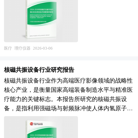
击波治疗设备及康复机器人等多元品类。作为现代
在创新驱动层面，源于临床经验的创新中药研发将
机构项目可行性研究报告》由中研普华咨询公司领
2030”战略推动下，功能性食品产业加速发展，保
要参考资料，同时也可作为金融机构进行信贷分
医学与传统康复理念融合的重要载体，理疗仪器广
与真实世界研究结合，中药活性成分发现和新靶点
衔撰写，依托中研普华庞大的细分市场数据库，在
健油作为国内自主研发的健康调和油代表，填补了
析、证券分析、投资分析等研究工作时的参考依
泛应用于骨科康复、神经康复、运动损伤、慢性疼
验证将借助现代生物技术突破，中药复方制剂的质
大量周密的市场调研基础上，主要依据了国家统计
市场在明确标注脂肪酸成分与含量产品上的空白，
据。
痛管理、产后康复、老年康养等临床和消费场景，
控标准将从指标成分向指纹图谱、生物效价拓展，
局、国家商务部、国家海关总署、医疗机构相关行
拥有7项国家发明专利，体现了从“模糊营养”向“精
是分级诊疗体系下基层医疗机构能力建设、三级医
中医药理论的科学内涵阐释将取得重要进展。在价
业协会、中国行业研究网的基础信息，对我国医疗
准营养”转型的技术突破。 随着AI与大数据在营养
院康复科室发展及居家健康消费的重要支撑。从产
值拓展层面，治未病理念将驱动中药健康产品和大
医疗
理疗仪器
2026-03-06
机构行业的供给与需求状况、市场格局与分布等多
学中的应用，个性化膳食方案逐渐普及，保健油因
业属性看，理疗仪器兼具医疗设备的严谨监管特征
健康服务市场增长，老龄化社会的慢病管理需求将
方面进行了分析，并紧密结合项目情况对医疗机构
其成分透明、比例可控，成为构建个体化脂肪摄入
与消费健康产品的市场拓展空间，其技术演进与临
释放中药优势病种的治疗价值，中医药国际标准的
项目投资可行性和未来发展前景进行了研判。通过
模型的理想载体。未来，随着消费者对食品健康属
核磁共振设备行业研究报告
床医学研究、材料科学、传感技术、人工智能深度
制定和推广将助力海外市场突破，中医药与旅游、
对项目的市场需求、资源供应、建设规模、工艺路
性的认知深化，保健油将不仅局限于家庭烹饪，更
核磁共振设备行业作为高端医疗影像领域的战略性
融合，代表着医疗健康产业从疾病治疗向健康维
文化产业的融合将创造新的消费场景。 本研究咨
线、设备选型、环境影响、资金筹措、盈利能力等
可能融入临床营养支持、慢病管理及母婴健康等专
核心产业，是衡量国家高端装备制造水平与精准医
护、从医院中心向居家场景延伸的重要方向。 当
询报告由中研普华咨询公司领衔撰写，在大量周密
方面的研究调查，在行业专家研究经验的基础上对
业领域，推动食用油从“调味品”向“健康基础设
疗能力的关键标志。本报告所研究的核磁共振设
前，我国理疗仪器产业正处于临床需求释放与消费
的市场调研基础上，主要依据了国家统计局、国家
项目经济效益及社会效益进行科学预测，从而为客
施”升级，真正实现“一口油，养全身”的现代营养
备，是指利用强磁场与射频脉冲使人体内氢原子核
场景拓展的双重机遇期，国产替代与技术创新同步
商务部、国家发改委、国家经济信息中心、国务院
户提供全面的、客观的、可靠的项目投资价值评估
理念。 本研究咨询报告由中研普华咨询公司领衔
产生共振信号，通过信号采集与图像重建实现软组
加速。在医疗市场层面，随着康复医学独立成科、
发展研究中心、国家海关总署、全国商业信息中
及项目建设进程等咨询意见。
撰写，在大量周密的市场调研基础上，主要依据了
织高分辨率成像的大型医用影像设备，涵盖超导磁
DRG/DIP支付改革推动急性期后康复需求增长、老
心、中国经济景气监测中心、中国行业研究网、全
国家统计局、国家商务部、国家发改委、国家经济
共振（1.5T、3.0T及更高场强）、永磁磁共振及专