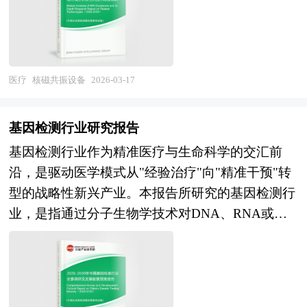
龄化加速带来的慢病管理和功能康复需求上升，医
国及海外相关报刊杂志的基础信息以及中药行业研
信息中心、国务院发展研究中心、国家海关总署、
用型磁共振（如介入磁共振、车载磁共振）等主要
疗机构对中高端理疗设备的采购意愿增强，但在磁
究单位等公布和提供的大量资料。报告对我国中药
全国商业信息中心、中国经济景气监测中心、中国
技术形态，并延伸至磁共振引导聚焦超声等治疗一
刺激、高能激光、智能康复机器人等高端领域，进
行业的供需状况、发展现状、子行业发展变化等进
行业研究网、国内外相关报刊杂志的基础信息以及
体化设备。该行业横跨超导磁体、梯度线圈、射频
口品牌仍占据技术和市场优势；在消费市场层面，
行了分析，重点分析了国内外中药行业的发展现
保健油专业研究单位等公布和提供的大量资料。对
系统、谱仪、成像算法及临床应用等多个高技术领
医疗
核磁共振设备
2026-03-17
家用理疗仪器借助电商渠道和直播营销实现快速增
状、如何面对行业的发展挑战、行业的发展建议、
我国保健油的行业现状、市场各类经营指标的情
域，具有技术壁垒极高、研发投入密集、生产周期
长，颈椎腰椎按摩仪、筋膜枪、红光治疗仪、睡眠
行业竞争力，以及行业的投资分析和趋势预测等
况、重点企业状况、区域市场发展情况等内容进行
长、监管要求严苛及售后服务依赖度强等典型特
仪等产品成为健康消费热点，但产品同质化严重、
基因检测行业研究报告
等。报告还综合了中药行业的整体发展动态，对行
详细的阐述和深入的分析，着重对保健油业务的发
征。随着精准医学发展、疾病早期筛查需求提升及
功效宣称缺乏循证依据、质量参差不齐等问题制约
业在产品方面提供了参考建议和具体解决办法。报
基因检测行业作为精准医疗与生命科学的交汇前
展进行详尽深入的分析，并根据保健油行业的政策
介入治疗精准化推进，核磁共振已从单纯的诊断工
行业健康发展。在技术能力方面，国内企业在低频
告对于中药产品生产企业、经销商、行业管理部门
沿，是驱动医学模式从"经验治疗"向"精准干预"转
经济发展环境对保健油行业潜在的风险和防范建议
具向"诊疗一体化"平台演进，其产业价值正从设备
电刺激、中频干扰电、超声波等成熟技术领域已实
以及拟进入该行业的投资者具有重要的参考价值，
型的战略性新兴产业。本报告所研究的基因检测行
进行分析。最后提出研究者对保健油行业的研究观
销售向全生命周期服务与临床解决方案深度延伸。
现规模化应用，但在精准剂量控制、生物反馈调
对于研究我国中药行业发展规律、提高企业的运营
业，是指通过分子生物学技术对DNA、RNA或表
点，以供投资决策者参考。
当前中国核磁共振设备产业正处于从"进口依
节、多模态协同治疗等智能化方向与国际先进水平
效率、促进企业的发展壮大有学术和实践的双重意
观遗传信息进行提取、测序、分析以获取个体遗传
赖"向"自主可控"攻坚、从"低端替代"向"高端突
存在差距；康复机器人的运动意图识别、柔顺控
义。
特征、疾病风险或药物反应信息的综合性技术服务
破"跃迁的关键战略窗口期。经过多年技术积累与
制、人机交互等核心技术仍在攻关阶段。与此同
产业，涵盖临床诊断检测（肿瘤伴随诊断、遗传病
政策扶持，我国在永磁磁共振及1.5T超导磁共振领
时，行业面临医疗器械注册审评周期长、临床验证
筛查、病原微生物检测）、生育健康检测（无创产
域已实现规模化国产替代，部分企业在3.0T高场强