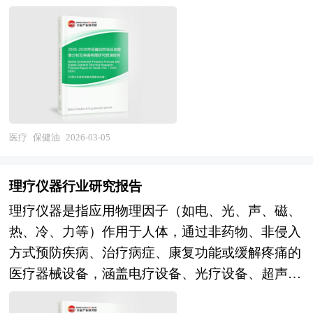
短缺、传统知识保护不足、虚假宣传屡禁不止、中
全面技术经济分析论证的科学方法，在投资管理
和豆油等多种植物油复合调配而成，严格遵循亚油
动因素、行业渠道分析、行业赢利能力、行业成长
西医协同机制不畅等深层挑战，部分企业重营销轻
中，可行性研究是指对拟建项目有关的自然、社
酸与亚麻酸4:1的黄金比例，这一配比不仅符合中
性、行业偿债能力、行业营运能力、生化药品行业
研发的发展模式难以为继。 展望未来，中药行业
会、经济、技术等进行调研、分析比较以及预测建
国营养学会及世界卫生组织推荐的膳食指导原则，
重点企业分析、子行业分析、区域市场分析、行业
的发展将深度融入健康中国建设和中华优秀传统文
成后的社会经济效益。在此基础上，综合论证项目
更针对亚洲人群的代谢特征进行了本土化适配。
风险分析、行业发展前景预测及相关的经营、投资
化传承发展工程，呈现出"守正创新深化、质量标
建设的必要性，财务的盈利性，经济上的合理性，
在当前慢性病高发、公众健康意识显著提升的背景
建议等。报告研究框架全面、严谨，分析内容客
准提升、循证证据强化、产业生态重构"的演进趋
技术上的先进性和适应性以及建设条件的可能性和
下，保健油作为“吃出来的健康”代表，正成为家庭
观、公正、系统，真实准确地反映了我国生化药品
势。在资源保障层面，规范化种植养殖基地和道地
可行性，从而为投资决策提供科学依据。 投资可
厨房中预防“三高”、改善心脑血管健康的日常选
医疗
保健油
2026-03-05
行业的市场发展现状和未来发展趋势。 本研究咨
药材良种繁育体系将加快建设，野生药材人工抚育
行性报告咨询服务分为政府审批核准用可行性研究
择。随着精准营养和功能食品概念的兴起，消费者
询报告由中研普华咨询公司领衔撰写，在大量周密
和替代品研究将缓解资源压力，中药材期货市场和
报告和融资用可行性研究报告。审批核准用的可行
不再满足于基础食用油的热量供给功能，而是追求
的市场调研基础上，主要依据了国家统计局、国家
理疗仪器行业研究报告
价格保险机制将平抑市场波动，全程质量追溯体系
性研究报告侧重关注项目的社会经济效益和影响；
具有明确健康价值的食品，保健油因此被赋予
商务部、国家发改委、国家经济信息中心、国务院
理疗仪器是指应用物理因子（如电、光、声、磁、
将提升药材可信度。在工业升级层面，智能制造和
融资用报告侧重关注项目在经济上是否可行。具体
了“营养干预工具”的新角色。其富含的α-亚麻酸可
发展研究中心、全国商业信息中心、中国经济景气
热、冷、力等）作用于人体，通过非药物、非侵入
连续流生产技术将在中药提取、浓缩、干燥等环节
概括为：政府立项审批，产业扶持，银行贷款，融
在人体内转化为EPA和DHA，前者被誉为“血管清
监测中心、中国行业研究网、全国及海外多种相关
方式预防疾病、治疗病症、康复功能或缓解疼痛的
推广应用，大数据和人工智能将辅助处方筛选和工
资投资、投资建设、境外投资、上市融资、中外合
道夫”，有助于调节血脂、延缓动脉硬化，后者则
报刊杂志的基础信息以及专业研究单位等公布和提
医疗器械设备，涵盖电疗设备、光疗设备、超声治
艺优化，中药大品种的二次开发和剂型改良将持续
作，股份合作、组建公司、征用土地、申请高新技
是大脑与视网膜发育的关键成分，对婴幼儿智力发
供的大量资料。对我国生化药品行业作了详尽深入
疗设备、磁疗设备、热疗冷疗设备、牵引设备、冲
推进，中药配方颗粒的国标统一将促进行业集中。
术企业等各类可行性报告。 《2026-2030年版医疗
展和中老年认知保护均具重要意义。 在“健康中国
的分析，是企业进行市场研究工作时不可或缺的重