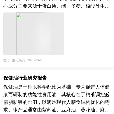
基础方面，我国已建立中药材生产流通追溯体系，
用于境外投资项目核准 5、用于企业上市的招股说
心成分主要来源于蛋白质、酶、多糖、核酸等生命
道地药材目录和地理标志保护制度逐步完善，但野
明书 6、用于申请政府资金 可行性研究报告是在制
基本物质，能够直接参与或调节人体的新陈代谢过
生资源枯竭、规范化种植水平不高、农药重金属残
定某一建设或科研项目之前，对该项目实施的可能
程，在疾病预防、诊断和治疗中发挥精准而高效的
留、供需信息不对称等问题仍制约药材质量稳定
性、有效性、技术方案及技术政策进行具体、深
生物学作用。随着2026年生物医药科技进入深度创
性；在工业制造方面，中药饮片行业集中度低、炮
入、细致的技术论证和经济评价，以求确定一个在
新周期，生化药品正成为推动医疗范式变革的关键
制工艺标准化程度不足，中成药行业大品种培育取
技术上合理、经济上合算的最优方案和最佳时机而
力量。在全球新药研发格局中，以反义寡核苷酸
得成效但创新能力偏弱，中药配方颗粒试点结束后
写的书面报告。 可行性研究报告主要内容是要求
（ASO）、小干扰RNA（siRNA）为代表的核酸类
的国标省标并轨带来行业洗牌；在创新研发方面，
以全面、系统的分析为主要方法，经济效益为核
生化药品正加速从技术验证迈向临床疗效验证阶
医疗
生化药品
2026-03-06
源于古代经典名方的中药新药审评通道畅通，但基
心，围绕影响项目的各种因素，运用大量的数据资
段，多家企业推进AI驱动的药物设计进入III期临
于临床循证的高级别证据积累不足，作用机制阐释
料论证拟建项目是否可行。对整个可行性研究提出
床，显著提升研发效率与靶向精度。 生化药品行
和质控标准现代化仍是瓶颈；在市场拓展方面，国
保健油行业研究报告
综合分析评价，指出优缺点和建议。为了结论的需
业研究报告主要分析了生化药品行业的国内外发展
内中成药市场规模稳步增长，医保支付和基药制度
要，往往还需要加上一些附件，如试验数据、论证
保健油是一种以科学配比为基础、专为促进人体健
概况、行业的发展环境、市场分析（市场规模、市
提供基本盘，但集采降价压力显现，中药出海在东
材料、计算图表、附图等，以增强可行性报告的说
康而研制的功能性食用油，其核心在于精准调控必
场结构、市场特点等）、竞争分析（行业集中度、
南亚、一带一路国家取得突破但欧美主流市场注册
服力。 可行性研究是确定建设项目前具有决定性
需脂肪酸的比例，以满足现代人膳食结构优化的需
竞争格局、竞争组群、竞争因素等）、产品价格分
壁垒高筑。与此同时，行业面临中医药人才结构性
意义的工作，是在投资决策之前，对拟建项目进行
求。该产品通常由紫苏油、亚麻油、葵花油、麻油
析、用户分析、替代品和互补品分析、行业主导驱