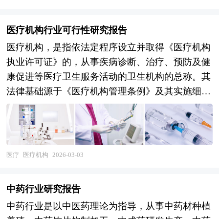
医疗机构行业可行性研究报告
医疗机构，是指依法定程序设立并取得《医疗机构
执业许可证》的，从事疾病诊断、治疗、预防及健
康促进等医疗卫生服务活动的卫生机构的总称。其
法律基础源于《医疗机构管理条例》及其实施细
则，明确规定了机构设立、登记、执业和监管的全
流程规范。从功能定位看，医疗机构不仅承担个体
患者的诊疗任务，还广泛参与公共卫生服务、医学
科研、在职培训、疾病防控与健康教育等社会职
医疗
医疗机构
2026-03-03
能，是国家卫生健康服务体系的核心组成部分。
《2026-2030年版医疗机构项目可行性研究报告》
中药行业研究报告
为中研普华公司独家首创针对行业投资可行性研究
中药行业是以中医药理论为指导，从事中药材种植
咨询服务的专项研究报告。报告分为：行业通用