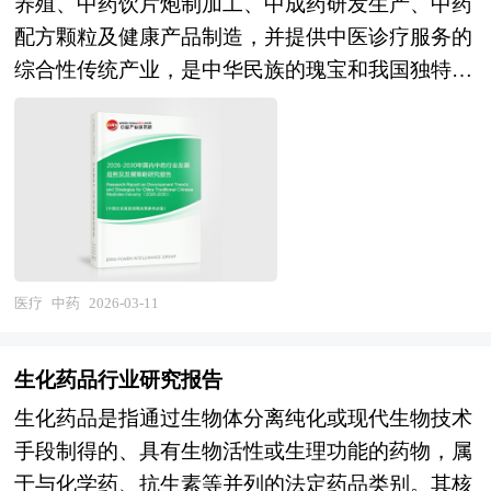
养殖、中药饮片炮制加工、中成药研发生产、中药
版、专业定制版。行业通用版是中研普华根据行业
配方颗粒及健康产品制造，并提供中医诊疗服务的
一般水平测算好了行业指标数据，作为行业通用的
综合性传统产业，是中华民族的瑰宝和我国独特的
模板报告，企业可以自行补充单位信息，稍做调整
卫生资源。从产业范畴看，中药涵盖道地药材资
就可以作为项目报告使用。我们也可以根据企业具
源、中药饮片、中成药、中药配方颗粒、中药保健
体项目要求专项编写专业定制版，并根据详细要求
品、中药日化产品等多元形态，其核心价值在于整
合理报价，为企业项目立项、上马、融资提供全程
体观念、辨证论治的医学思想，以及复方配伍、炮
指引服务。 中研普华具有丰富的项目可行性分析
制减毒增效的用药智慧。作为国家重点扶持的战略
报告案例编制经验和一流的团队，能够为您设计项
性新兴产业，中药行业不仅承载着传承创新中华优
目建设方案，完成包括市场和销售、规模和产品、
秀传统文化的使命，更在疾病防治、健康养生、老
厂址及建设工程方案、原辅料供应、工艺技术、设
医疗
中药
2026-03-11
龄化应对等方面发挥着不可替代的作用，其发展水
备选择、人员组织、实施计划、投资与成本、效益
平直接关系到国民健康保障能力、生物医药产业多
及风险等的计算和评价；内容详实、严密地论证项
生化药品行业研究报告
样性和国家文化软实力。 当前，我国中药行业正
目的可行性和投资的必要性。 本报告主要有以下
生化药品是指通过生物体分离纯化或现代生物技术
处于政策强力支持与转型升级攻坚并存的关键阶
几大用途： 1、用于企业融资、对外招商合作 2、
手段制得的、具有生物活性或生理功能的药物，属
段，守正创新与高质量发展成为核心主题。在资源
用于国家发展和改革委立项 3、用于银行贷款 4、
于与化学药、抗生素等并列的法定药品类别。其核