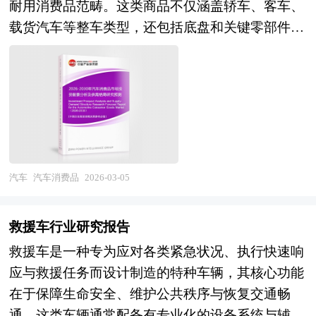
行业相关协会、中国行业研究网、国内外相关刊物
卫星及航空互联的普及，卫星数据在精准农业、智
耐用消费品范畴。这类商品不仅涵盖轿车、客车、
运营及低空生态构建深度延伸。 当前中国无人机
的基础信息以及各省市相关统计单位等公布和提供
慧城市、应急减灾及金融保险等行业的智能应用，
载货汽车等整车类型，还包括底盘和关键零部件，
产业正处于从"全球制造中心"向"技术创新高地"跃
的大量资料。对航空客运行业风险投资现状、国际
产业从"天基基础设施"向"空天信息服务"的价值升
但不包含汽车用品、美容改装等附加服务。与普通
迁、从"单一产品"向"系统解决方案"升级的关键战
化进程与外资进入、融资渠道、如何运作风险投
级；三是商业化与国际化发展深度拓展，商业航天
消费品不同，汽车作为仅次于住房的第二大消费支
略机遇期。经过多年发展，我国已占据全球消费级
资、退出机制及发展趋势等进行了系统的分析，并
企业从配套参与向总体设计、星座运营及数据服务
出，具备高单价、长使用周期、低购买频率和高决
无人机市场绝对主导地位，在工业级无人机领域形
重点分析了航空客运行业风险投资的主要现存问
延伸，卫星制造、发射服务及地面设备的国际市场
策门槛的特征，消费者在购车时往往综合考量品
成全品类供给能力，部分企业在飞控算法、避障感
题、相应对策以及新形势下面临的机遇与挑战和企
开拓，参与国际电信联盟、空间数据系统咨询委员
牌、安全性、性能、智能化水平及售后服务等多重
知及集群协同等核心技术方面达到国际领先水平，
业的应对策略等。是风险投资公司、研究机构及航
会等多边框架的规则制定，产业从"国家队主
因素，决策过程更为审慎。 近年来，在新能源与
低空经济试点城市与民用无人驾驶航空试验区建设
空客运行业相关企业准确了解目前航空客运行业风
导"向"多元主体协同"、从"国内市场"向"全球服
智能化浪潮推动下，汽车正经历从“交通工
汽车
汽车消费品
2026-03-05
加速推进。展望"十五五"时期，中国无人机行业将
险投资业发展动态，把握企业定位和发展方向不可
务"转变。 本研究咨询报告由中研普华咨询公司领
具”向“智能移动空间”的深刻转型，产品迭代速度
迎来低空经济政策红利释放与核心技术自主可控双
多得的精品。
衔撰写，在大量周密的市场调研基础上，主要依据
加快，部分新势力车企甚至提出“半年一改款、一
重驱动的黄金发展期。技术演进维度，高能量密度
救援车行业研究报告
了国家统计局、国家商务部、国家发改委、国家经
年一换代”的节奏，引发业界对汽车是否正“快消品
电池与氢燃料电池的工程化应用将显著拓展续航边
救援车是一种专为应对各类紧急状况、执行快速响
济信息中心、国务院发展研究中心、国家海关总
化”的讨论。然而，尽管技术更新频率提升，汽车
界，智能避障与自主决策算法将推动无人机从"视
应与救援任务而设计制造的特种车辆，其核心功能
署、全国商业信息中心、中国经济景气监测中心、
的本质属性仍锚定于耐用消费品，因其使用寿命普
距内遥控"向"超视距自主"乃至"集群协同"能力跃
在于保障生命安全、维护公共秩序与恢复交通畅
中国行业研究网、全国及海外相关报刊杂志的基础
遍可达十年以上，且需满足严苛的“车规级”安全与
升；应用场景维度，城市空中交通（UAM）试点
通。这类车辆通常配备有专业化的设备系统与辅助