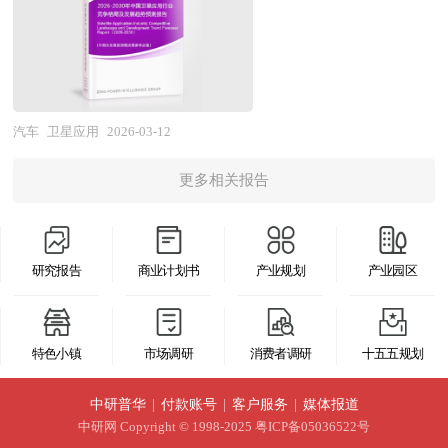
用与国际同步的科学分析模型，全面而准确地为您
时、对地观测遥感、卫星气象服务、空间科学数据
发展策略与投资建议等进行了分析，并重点分析了
耐高温复合材料，动力系统强化冗余设计，电池或
从行业的整体高度来架构分析体系。让您全面、准
应用等多元业态，其产业链纵向贯通卫星制造、火
我国汽车消费品行业将面临的机遇与挑战，对汽车
混合能源系统支持快速更换与持续作业，地面控制
确地把握整个救援车行业的市场走向和发展趋势。
箭发射、地面设备、运营服务及终端应用全环节，
消费品行业未来的发展趋势及前景作出审慎分析与
站实现人机高效交互。 高层消防用无人机并非替
报告对中国救援车行业的内外部环境、行业发展现
横向连接通信、交通、农业、环保、应急、国防等
预测。是汽车消费品企业、学术科研单位、投资企
代传统消防力量，而是作为“空中消防员”延伸救援
状、产业链发展状况、市场供需、竞争格局、标杆
国民经济关键领域。作为典型的技术密集型和数据
业准确了解行业最新发展动态，把握市场机会，正
汽车
卫星应用
2026-03-12
维度，构建“空地一体”立体化应急体系的关键节
企业、发展趋势、机会风险、发展策略与投资建议
驱动型产业，卫星应用行业的发展水平直接关系到
确制定企业发展战略的必备参考工具，极具参考价
点，在提升高层建筑火灾扑救效率、降低消防员伤
等进行了分析，并重点分析了我国救援车行业将面
更多相关报告
国家信息基础设施的自主可控能力、地理空间信息
值。
亡风险、增强城市公共安全韧性方面具有不可替代
临的机遇与挑战。报告将帮助救援车企业、学术科
资源的掌控能力以及在全球航天经济中的竞争位
的战略价值，是现代智慧消防与城市安全新基建的
研单位、投资企业准确了解救援车行业最新发展动
势，是数字中国建设和新型基础设施的重要组成部
重要组成部分。 近年来，国家和地方政府对消防
向，及早发现救援车行业市场的空白点，机会点，
研究报告
商业计划书
产业规划
产业园区
分。 当前，我国卫星应用产业正处于空间基础设
安全的高度重视，以及低空经济政策的不断出台，
增长点和盈利点……准确把握救援车行业未被满足
施完善与地面应用爆发并行的关键发展阶段，自主
为高层消防无人机行业的发展提供了有力支持。无
的市场需求和趋势，有效规避救援车行业投资风
可控与商业化探索同步推进。在空间基础设施层
人机凭借其灵活、高效、精准、成本低等优势，成
特色小镇
市场调研
消费者调研
十五五规划
险，更有效率地巩固或者拓展相应的战略性目标市
面，北斗三号全球卫星导航系统全面建成并开通服
为新一代消防救援的补充力量，在灭火抢险救援中
场，牢牢把握行业竞争的主动权。形成企业良好的
务，定位精度、授时精度、短报文通信能力达到国
中研普华
|
付款账号
|
客户服务
|
媒体报道
愈加发挥举足轻重的作用。在融合了人工智能、大
可持续发展优势。
际先进水平；高分辨率对地观测系统重大专项收
中研网
Copyright © 1998-2025 粤ICP备05036522号
数据等先进技术后，广泛应用至灾情评估分析、隐