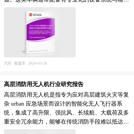
信息以及卫星行业研究单位等公布和提供的大量资
可靠性标准，远非快消品所依赖的短周期、高频复
将带动eVTOL商业化运营，无人机物流配送在偏远
装置，并由经过专门训练的操作人员驾驶与使用，
料。报告对我国卫星行业的供需状况、发展现状、
购逻辑所能涵盖。 当前，随着AI大模型、自动驾
地区与应急场景的网络化布局将加速，电力巡检、
能够在突发事件、事故现场或灾害环境中高效展开
子行业发展变化等进行了分析，重点分析了国内外
驶、车联网技术的深度融合，汽车的软件定义能力
油气管道监测等工业场景的渗透率将持续提升；基
作业。 根据实际应用场景的不同，救援车涵盖了
卫星行业的发展现状、如何面对行业的发展挑战、
不断增强，OTA远程升级使车辆功能持续进化，进
础设施维度，随着低空飞行服务保障体系与数字空
多种类型，其功能设计高度专业化，以满足特定救
行业的发展建议、行业竞争力，以及行业的投资分
一步模糊了其与消费电子产品的边界，但整车制造
域图建设的完善，无人机运营将从"隔离运
援需求。例如，部分救援车侧重于医疗急救，具备
析和趋势预测等等。报告还综合了卫星行业的整体
所涉及的复杂供应链体系、长研发周期和高安全门
行"向"融合运行"过渡，空域资源价值化配置机制
转运伤病员、提供途中生命支持的能力；有的则专
发展动态，对行业在产品方面提供了参考建议和具
槛，决定了其无法真正复制手机等快消电子产品的
将逐步建立；全球化布局维度，中国无人机企业将
注于火灾扑救，搭载高压水炮、泡沫灭火系统及破
汽车
救援车
2026-03-26
体解决办法。报告对于卫星产品生产企业、经销
商业模式。与此同时，政策层面持续推进新能源汽
在国际标准制定、海外适航认证及本地化服务体系
拆工具，用于控制火势并营救被困人员；还有的主
商、行业管理部门以及拟进入该行业的投资者具有
车普及与碳中和目标，推动产业链向绿色化、低碳
构建方面取得突破，从"产品出口"向"规则输出"升
要用于道路交通应急，具备拖曳、顶升、起吊等功
重要的参考价值，对于研究我国卫星行业发展规
化发展，从电池回收利用到生产端的零碳工厂建
高层消防用无人机行业研究报告
级。 本研究咨询报告由中研普华咨询公司领衔撰
能，可快速清除故障或事故车辆，避免造成交通堵
律、提高企业的运营效率、促进企业的发展壮大有
设，均体现出汽车行业在可持续发展中的系统性责
高层消防用无人机是指专为应对高层建筑火灾等复
写，在大量周密的市场调研基础上，主要依据了国
塞。此外，部分救援车也承担治安巡逻、抢险救
学术和实践的双重意义。
任。未来，汽车消费品的价值重心将逐步由硬件
杂 urban 应急场景而设计的智能化无人飞行器系
家统计局、国家商务部、国家发改委、国家经济信
灾、电力抢修、通信保障等任务，是现代城市应急
向“硬件+软件+服务”一体化生态迁移，订阅制用
统，集成了高升限、强抗风、长续航、大载荷及多
息中心、国务院发展研究中心、国家海关总署、全
管理体系中的关键组成部分。 这些车辆普遍具有
车、电池租赁、智能座舱内容付费等新型消费模式
重安全冗余能力，能够在传统消防手段难以抵达的
国商业信息中心、中国经济景气监测中心、中国行
醒目的外观标识，如反光条纹、警示灯具与高音警
兴起，或将重塑消费者对汽车所有权与使用权的认
高度和环境下执行火情侦察、热源定位、通信中
业研究网、全国及海外相关报刊杂志的基础信息以