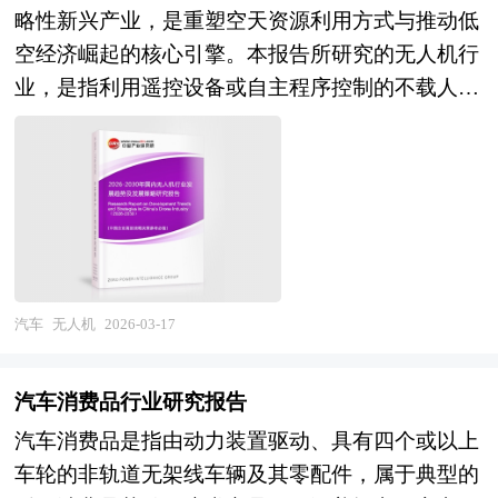
金形态，以收回投资，取得高额风险收益。全球风
频率轨道资源争夺与国际规则参与能力有待加强。
略性新兴产业，是重塑空天资源利用方式与推动低
险资本市场已进入新一轮快速发展的周期。除了成
与此同时，低轨星座爆发、手机直连卫星及空天地
空经济崛起的核心引擎。本报告所研究的无人机行
熟投资热点地区外，包括中国和印度、英国等新兴
一体化网络技术成熟，正在重塑产业技术路线与竞
业，是指利用遥控设备或自主程序控制的不载人飞
热点地区的风险投资市场发展快速升温。中国的风
争格局，自主可控与生态构建的紧迫性前所未有。
行器系统，涵盖固定翼、多旋翼、复合翼及无人直
险投资起步于20世纪80年代，在市场经济的大潮
展望未来，中国卫星产业将在航天强国战略与数字
升机等气动布局，以及消费级、工业级、军用级等
中，中国的风险投资事业已经有了较大的发展。随
中国建设双重驱动下，呈现三大演进趋势：一是星
应用层级，并延伸至飞控系统、任务载荷、数据
着中国经济持续稳定地高速增长和资本市场的逐步
座化与规模化成为核心建设方向，低轨宽带互联网
链、地面站及运营服务等完整产业生态。该行业横
完善，中国的资本市场在最近几年呈现出强劲的增
星座、遥感卫星星座及导航增强星座的组网部署，
跨空气动力学、飞控导航、通信链路、传感器融合
长态势，投资于中国市场的高回报率使中国成为全
卫星制造从"定制化小批量"向"工业化大批量"转
及人工智能等多个高技术领域，具有技术迭代快、
球资本关注的战略要地。 本报告由中研普华咨询
变，可回收火箭、一箭多星及在轨服务等技术突
应用场景碎片化、安全敏感度高、政策监管动态演
汽车
无人机
2026-03-17
公司领衔撰写，在大量周密的市场调研基础上，主
破，星座建设与运营的成本大幅降低、效能显著提
进等典型特征。随着空域管理改革深化、5G/卫星
要依据了国家统计局、国家商务部、国家财政部、
升，产业从单星应用向星座服务、从试验验证向规
通信技术成熟及人工智能自主决策能力突破，无人
中国证券监督管理委员会、中国风险投资协会、中
汽车消费品行业研究报告
模商用转变；二是融合化与智能化应用全面渗透，
机已从早期的航模娱乐工具演进为农林植保、地理
国风险投资研究院、深圳创业投资同业公会、北京
卫星通信、导航、遥感与5G、物联网、人工智能
汽车消费品是指由动力装置驱动、具有四个或以上
测绘、应急救援、物流配送及城市空中交通的关键
创业投资协会、上海创业投资行业协会、航空客运
及数字孪生的深度融合，手机直连卫星、汽车直连
车轮的非轨道无架线车辆及其零配件，属于典型的
装备，其产业价值正从硬件销售向数据服务、空域