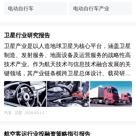
电动自行车
电动自行车产业
卫星行业研究报告
卫星产业是以人造地球卫星为核心平台，涵盖卫星
制造、发射服务、地面设备及运营服务的战略性高
技术产业。作为航天技术与信息技术融合发展的关
键领域，其产业链条横跨卫星总体设计、载荷研
制、平台制造、火箭发射、测控运营、地面终端、
数据应用及增值服务等多个环节，技术体系涵盖通
信、导航、遥感及空间科学等多元方向，具有显著
的技术壁垒极高、资本投入大、研制周期长、国家
汽车
卫星
2026-03-13
安全敏感及产业带动性强等特征。当前，中国卫星
产业正从国家任务驱动向商业化、规模化、国际化
航空客运行业投融资策略指引报告