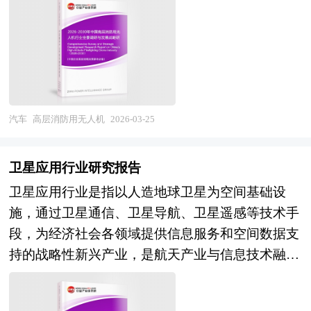
报器，在执行紧急任务时可优先通行，确保迅速抵
知，但其作为长期使用、高价值、重服务的耐用消
继、物资投送、灭火剂喷射、人员引导等多种任
及无人机行业研究单位等公布和提供的大量资料。
达现场。其底盘结构通常经过强化设计，适应复杂
费品核心定位，在可预见的未来仍将稳固不变。
务。其核心功能在于突破地面消防装备的垂直高度
报告对我国无人机行业的供需状况、发展现状、子
路况与高强度作业环境，同时配备液压系统、绞
本报告由中研普华的资深专家和研究人员通过长期
限制，快速响应并介入初期或发展中火场，通过搭
行业发展变化等进行了分析，重点分析了国内外无
盘、吊臂、工具箱等模块化组件，提升现场处置能
周密的市场调研，参考国家统计局、国家商务部、
载红外热成像、可见光高清摄像、气体传感、激光
人机行业的发展现状、如何面对行业的发展挑战、
力。 随着智能化技术的发展，新型救援车还逐步
国家发改委、国务院发展研究中心、行业协会、中
测距等多模态传感器，实时回传建筑外立面及屋顶
行业的发展建议、行业竞争力，以及行业的投资分
集成导航定位、远程通信、实时影像传输等功能，
国行业研究网、全国及海外专业研究机构提供的大
的火势蔓延态势、被困人员位置、结构风险点等关
析和趋势预测等等。报告还综合了无人机行业的整
汽车
高层消防用无人机
2026-03-25
实现与指挥中心的高效联动，提升整体救援协同效
量权威资料，并对多位业内资深专家进行深入访谈
键信息，为指挥决策提供精准数据支撑。 部分型
体发展动态，对行业在产品方面提供了参考建议和
率。无论何种类型，救援车的本质都是在时间紧迫
的基础上，通过与国际同步的市场研究工具、理论
号配备专用灭火模块，可携带高效灭火弹、超细干
具体解决办法。报告对于无人机产品生产企业、经
的危急时刻，为生命救援、财产保护与社会秩序恢
卫星应用行业研究报告
和模型撰写而成。全面而准确地为您从行业的整体
粉、水基凝胶或阻燃剂，在安全距离内实施定点精
销商、行业管理部门以及拟进入该行业的投资者具
复提供强有力的移动支持平台，是现代公共安全体
卫星应用行业是指以人造地球卫星为空间基础设
高度来架构分析体系。让您全面、准确地把握整个
准打击，抑制外墙火势向上或横向蔓延，为内部救
有重要的参考价值，对于研究我国无人机行业发展
系不可或缺的重要力量。 本报告利用中研普华长
施，通过卫星通信、卫星导航、卫星遥感等技术手
汽车消费品行业的市场走向和发展趋势。 本报告
援争取宝贵时间。同时，该类无人机具备自主避
规律、提高企业的运营效率、促进企业的发展壮大
期对救援车行业市场跟踪搜集的一手市场数据，同
段，为经济社会各领域提供信息服务和空间数据支
专业！权威！报告根据汽车消费品行业的发展轨迹
障、智能航线规划、5G/专网图传、多机协同作业
有学术和实践的双重意义。
时依据国家统计局、国家商务部、国家发改委、国
持的战略性新兴产业，是航天产业与信息技术融合
及多年的实践经验，对中国汽车消费品行业的内外
及在浓烟、高温、强电磁干扰等恶劣环境下的稳定
务院发展研究中心、行业协会、中国行业研究网、
发展的核心载体。从产业范畴看，卫星应用涵盖卫
部环境、行业发展现状、产业链发展状况、市场供
飞行能力，并严格遵循航空管制与消防操作规范，
全国及海外专业研究机构提供的大量权威资料，采
星广播电视传输、宽带互联网接入、位置导航授
需、竞争格局、标杆企业、发展趋势、机会风险、
确保空域安全与任务可靠性。其机体结构通常采用