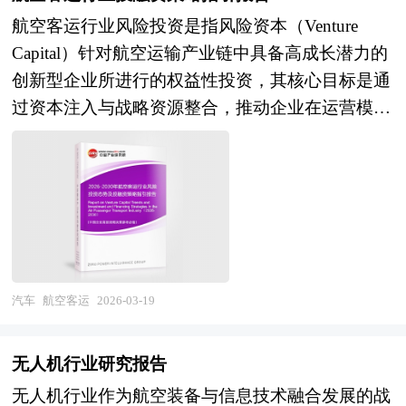
方向深刻转型，成为科技自立自强、数字经济发展
航空客运行业风险投资是指风险资本（Venture
及空天信息应用的战略性支柱产业。 当前，中国
Capital）针对航空运输产业链中具备高成长潜力的
卫星产业正处于由跟跑并跑向并跑领跑跨越的关键
创新型企业所进行的权益性投资，其核心目标是通
攻坚期。一方面，我国已建成全球领先的北斗导航
过资本注入与战略资源整合，推动企业在运营模
卫星系统，高分辨率对地观测系统重大专项成效显
式、服务体验、数字化能力或低碳技术等方面实现
著，通信卫星、气象卫星及海洋卫星体系不断完
突破性变革，并在企业价值提升后通过并购、上市
善，部分企业在卫星平台、有效载荷及地面应用上
或股权转让等方式退出，以获取长期资本回报。这
达到国际先进水平，低轨卫星星座建设加速推进，
类投资主要聚焦于能够应对传统航空客运“重资
产业技术创新能力与系统建设规模显著增强；但另
产、高成本、低弹性”等结构性挑战的新兴力量，
一方面，产业深层瓶颈依然突出，高端卫星核心元
尤其关注那些融合了数字平台、智能调度、客户数
器件、精密制造装备及基础工业软件自主化率仍需
据运营、可持续航空燃料（SAF）技术或新型空运
提升，低轨宽带通信卫星、高通量卫星及卫星互联
汽车
航空客运
2026-03-19
网络模式的创新实践。 风险投资是在创业企业发
网运营服务能力与国际商业航天巨头存在差距，卫
展初期投入风险资本，待其发育相对成熟后，通过
星应用产业化程度不足、数据产品商业化开发滞
无人机行业研究报告
市场退出机制将所投入的资本由股权形态转化为资
后，商业航天市场机制与盈利模式尚不成熟，卫星
无人机行业作为航空装备与信息技术融合发展的战