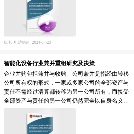
行业未被满足的市场需求和趋势，有效规避细水雾
院发展研究中心、行业协会、中国行业研究网、全
灭火设备行业投资风险，更有效率地巩固或者拓展
国及海外专业研究机构提供的大量权威资料，并对
相应的战略性目标市场，牢牢把握行业竞争的主动
多位业内资深专家进行深入访谈的基础上，通过与
权。形成企业良好的可持续发展优势。
国际同步的市场研究工具、理论和模型撰写而成。
全面而准确地为您从行业的整体高度来架构分析体
机电
电炉制造
2024-04-23
系。让您全面、准确地把握整个电炉制造行业的市
场走向和发展趋势。 本报告专业！权威！报告根
智能化设备行业兼并重组研究及决策
据电炉制造行业的发展轨迹及多年的实践经验，对
企业并购包括兼并与收购。公司兼并是指经由转移
中国电炉制造行业的内外部环境、行业发展现状、
公司所有权的形式，一家或多家公司的全部资产与
产业链发展状况、市场供需、竞争格局、标杆企
责任不需经过清算都转移为另一公司所有，而接受
业、发展趋势、机会风险、发展策略与投资建议等
全部资产与责任的另一公司仍然完全以自身名义继
进行了分析，并重点分析了我国电炉制造行业将面
续运行。公司收购则是指一家公司经由收购另一公
临的机遇与挑战，对电炉制造行业未来的发展趋势
司的股票或股份等方式，取得该另一公司的控制权
及前景作出审慎分析与预测。是电炉制造企业、学
或管理权。企业在并购及资产重组活动中会涉及到
术科研单位、投资企业准确了解行业最新发展动