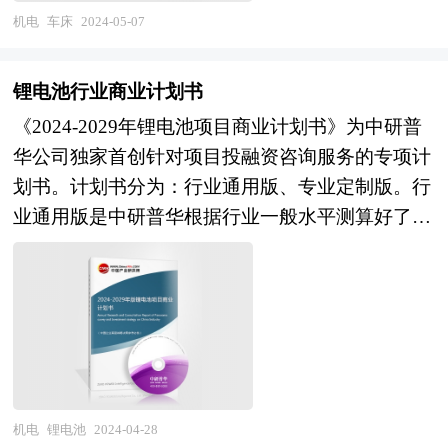
准确了解行业最新发展动态，把握市场机会，正确
业意见；协调并管理投资者的财务，税务和法律尽
上地位及知名度，赢取顾客信供应商的信赖； 5、
机电
车床
2024-05-07
制定企业发展战略的必备参考工具，极具参考价
职调查；协助卖方回复投资者尽职调查过程中提出
增加公司的透明度，有助于银行以较有利条款批出
值！
的问题和要求；协助分析公司的整体价值并制定定
信贷额度； 6、创业板上市发行人的披露要求较为
锂电池行业商业计划书
价策略，协助设定卖方与潜在投资者谈判的策略；
严格，使公司的效率得以提高，藉以改善公司的监
《2024-2029年锂电池项目商业计划书》为中研普
参与卖方与潜在投资者的谈判并提供现场技术支
控、资讯管理及营运系统，公司运作更加规范。
华公司独家首创针对项目投融资咨询服务的专项计
持；对最终法律协议中的商业条款提出审阅意见；
7、通过创业板上市融资筹集资本，使企业快速健
划书。计划书分为：行业通用版、专业定制版。行
协助进行税务分析、项目管理、融资文件准备。
康发展，做大做强，成为长寿百年企业。 我国企
业通用版是中研普华根据行业一般水平测算好了行
2、中研普华作为买方顾问提供的服务内容： 财务
业创业板上市可以考虑在深圳企业板、美国纳斯达
业指标数据，作为行业通用的模板计划书，企业可
及税务尽职调查、目标公司价值分析和定价策略制
克等多个证券交易市场，每个市场的创业板上市条
以自行补充单位信息，稍做调整就可以作为项目计
定；协助政府沟通和审批、谈判支持和审阅投资文
件与实施过程均有所不同。 在这里我们就国内车
划书使用。我们也可以根据企业具体项目要求专项
件，确定并购条件；协助买方筹集、获得、使用必
床行业企业在国内创业板上市常见问题和具体操作
编写专业定制版，并根据详细要求合理报价，为企
要的资金、提出具体的收购建议；审阅当地评估师
给出建议，除此之外针对企业存在的特定问题给出
业项目立项、上马、融资提供全程指引服务。 本
对于目标公司的资产评估报告；财务模型的构建和
相应的解答方案。这对于有意创业板上市的企业具
计划书主要有以下几大用途： 审批国家资金——
目标公司价值分析、提供交易架构的设计建议；将
有极好的参考价值和指导意义。
国家规范格式、关注产业发展、侧重社会影响；
审慎性调查的结果反映在各项交易的法律文书中、
机电
锂电池
2024-04-28