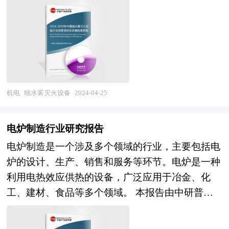
殖网箱行业的内外部环境、行业发展现状、产业链
头等组件以及供水管道组成。在工作时，高压水流
发展状况、市场供需、竞争格局、标杆企业、发展
经过特殊设计的喷头，被细化成直径极小的水滴，
趋势、机会风险、发展策略与投资建议等进行了分
这些水滴在喷头轴线向下一定距离（通常为1米）
析，并重点分析了我国深海养殖网箱行业将面临的
的平面上形成细水雾。这些细水雾能够迅速覆盖火
机遇与挑战，对深海养殖网箱行业未来的发展趋势
源，降低火场温度，窒息燃烧，从而达到灭火的效
及前景作出审慎分析与预测。是深海养殖网箱企
果。 报告对中国细水雾灭火设备行业的内外部环
业、学术科研单位、投资企业准确了解行业最新发
机电
细水雾灭火设备
2024-04-25
境、行业发展现状、产业链发展状况、市场供需、
展动态，把握市场机会，正确制定企业发展战略的
竞争格局、标杆企业、发展趋势、机会风险、发展
必备参考工具，极具参考价值！
电炉制造行业研究报告
策略与投资建议等进行了分析，并重点分析了我国
电炉制造是一个涉及多个领域的行业，主要包括电
细水雾灭火设备行业将面临的机遇与挑战。报告将
炉的设计、生产、销售和服务等环节。电炉是一种
帮助细水雾灭火设备企业、学术科研单位、投资企
利用电热效应供热的设备，广泛应用于冶金、化
业准确了解细水雾灭火设备行业最新发展动向，及
工、建材、食品等多个领域。 本报告由中研普华
早发现细水雾灭火设备行业市场的空白点，机会
的资深专家和研究人员通过长期周密的市场调研，
点，增长点和盈利点……准确把握细水雾灭火设备
参考国家统计局、国家商务部、国家发改委、国务