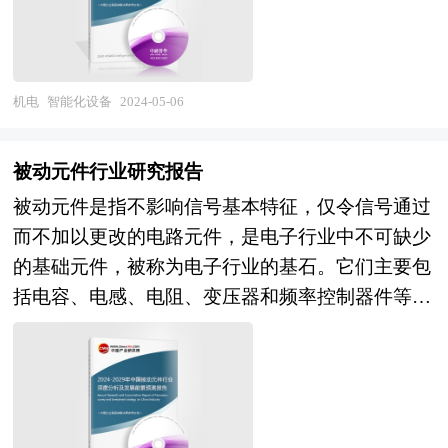
诸多专业问题，比如并购目标公司的选定，目标公
态，把握市场机会，正确制定企业发展战略的必备
司资产估值，并购重组方式的选择、融资方式的选
参考工具，极具参考价值！
择，并购成本的控制，并购的法律问题等等，面对
这些问题，企业内部因缺乏专业人才往往难以正确
机电
智能化设备
2024-05-06
处理，因而必须委托专业的顾问机构协助。 本报
告由中研普华咨询公司领衔撰写，在大量周密的市
被动元件行业研究报告
场调研基础上，主要依据了国家统计局、国家海关
被动元件是指不影响信号基本特征，仅令信号通过
总署、国家发改委、国家商务部、智能化设备行业
而不加以更改的电路元件，是电子行业中不可缺少
相关协会、中国行业研究网等国家部门、行业协
的基础元件，被称为电子行业的基石。它们主要包
会、国内外相关报刊杂志发表公布的基础信息以及
括电容、电感、电阻、变压器和频率控制器件等，
专业研究机构公布和提供的大量资料，对我国智能
在电路中主要承担旁路/去耦、滤波、储能、稳定
化设备行业的发展状况、竞争情况、发展趋势、行
电流、稳定电压、阻抗匹配、抗电磁干扰等具体功
业技术等背景进行了分析，并重点分析了我国智能
能。 本报告由中研普华的资深专家和研究人员通
化设备行业兼并重组机会，以及中国智能化设备行
过长期周密的市场调研，参考国家统计局、国家商
业兼并重组将面临的挑战。报告还对国内外的智能
务部、国家发改委、国务院发展研究中心、行业协