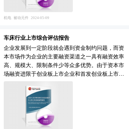
化设备行业兼并重组案例分析，并对智能化设备行
会、中国行业研究网、全国及海外专业研究机构提
业兼并重组趋势进行了趋向研判，本报告定期对智
供的大量权威资料，并对多位业内资深专家进行深
机电
被动元件
2024-05-09
能化设备行业运行和兼并重组事件进行监测，数据
入访谈的基础上，通过与国际同步的市场研究工
保持动态更新，是智能化设备相关企业、科研单
具、理论和模型撰写而成。全面而准确地为您从行
位、投资机构等单位准确了解目前智能化设备行业
车床行业上市综合评估报告
业的整体高度来架构分析体系。让您全面、准确地
兼并重组动态，把握企业定位和发展方向不可多得
企业发展到一定阶段就会遇到资金制约问题，而资
把握整个被动元件行业的市场走向和发展趋势。
的精品。除提供《2024-2029年版智能化设备行业
本市场作为企业的主要融资渠道之一具有融资效率
本报告专业！权威！报告根据被动元件行业的发展
兼并重组机会研究及决策咨询报告》外，我们也可
高、规模大、限制条件少等众多优势。由于资本市
轨迹及多年的实践经验，对中国被动元件行业的内
以根据企业具体项目要求专项编写专业定制版，并
场融资进限于创业板上市企业和首发创业板上市企
外部环境、行业发展现状、产业链发展状况、市场
根据详细要求合理报价，为企业兼并重组提供全程
业，企业的创业板上市问题就变得十分关键。 企
供需、竞争格局、标杆企业、发展趋势、机会风
指引服务。 1、中研普华作为卖方顾问提供的服务
业创业板上市有以下好处： 1、创业板上市时及日
险、发展策略与投资建议等进行了分析，并重点分
内容： 并购可行性分析、价值评估咨询、业务诊
后均有机会筹集资金，以获得资本扩展业务； 2、
析了我国被动元件行业将面临的机遇与挑战，对被
断及分析；寻找与推荐策略投资者，就交易结构和
扩大股东基础，使公司的股票在买卖时有较高的流
动元件行业未来的发展趋势及前景作出审慎分析与
交易方案设计提供专业意见；协助准备信息备忘录
通量； 3、向员工授予购股权作为奖励和承诺，增
预测。是被动元件企业、学术科研单位、投资企业
和投资意向书，就投资者的选择和接洽策略提供专
加员工的归属感； 4、提高公司（发行人）在市场