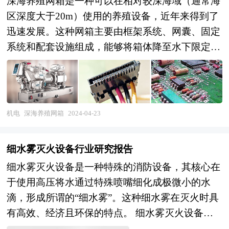
深海养殖网箱是一种可以在相对较深海域（通常海
区深度大于20m）使用的养殖设备，近年来得到了
迅速发展。这种网箱主要由框架系统、网囊、固定
系统和配套设施组成，能够将箱体降至水下限定的
深度。 本报告由中研普华的资深专家和研究人员
通过长期周密的市场调研，参考国家统计局、国家
商务部、国家发改委、国务院发展研究中心、行业
协会、中国行业研究网、全国及海外专业研究机构
机电
深海养殖网箱
2024-04-23
提供的大量权威资料，并对多位业内资深专家进行
深入访谈的基础上，通过与国际同步的市场研究工
细水雾灭火设备行业研究报告
具、理论和模型撰写而成。全面而准确地为您从行
细水雾灭火设备是一种特殊的消防设备，其核心在
业的整体高度来架构分析体系。让您全面、准确地
于使用高压将水通过特殊喷嘴细化成极微小的水
把握整个深海养殖网箱行业的市场走向和发展趋
滴，形成所谓的“细水雾”。这种细水雾在灭火时具
势。 本报告专业！权威！报告根据深海养殖网箱
有高效、经济且环保的特点。 细水雾灭火设备通
行业的发展轨迹及多年的实践经验，对中国深海养
常由供水装置、过滤装置、分区控制阀、细水雾喷