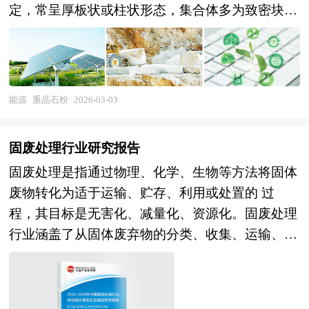
定，常呈厚板状或柱状形态，集合体多为致密块
状、粒状或层状构造，质纯时呈无色透明，但因含
有铁、锰、镁等杂质及混入物的影响，通常呈现白
色、灰白色，有时也显浅黄、浅红或浅绿色调，条
痕为白色，具有明显的玻璃光泽，透明至半透明。
能源
重晶石粉
2026-03-03
重晶石粉的物理特性突出，密度高达4.3～4.6
g/cm³，是常见非金属矿物中密度较大的一种，具
固废处理行业研究报告
备良好的充填性和化学惰性，不溶于水、酸、碱及
固废处理是指通过物理、化学、生物等方法将固体
有机溶剂，耐高温、耐腐蚀，且无磁性、无毒性，
废物转化为适于运输、贮存、利用或处置的 过
具备优异的化学稳定性与生物安全性。 《2026-
程，其目标是无害化、减量化、资源化。固废处理
2030年版重晶石粉项目可行性研究报告》为中研普
行业涵盖了从固体废弃物的分类、收集、运输、
华公司独家首创针对行业投资可行性研究咨询服务
处理到最终处置的各个环节。 固废处理行业正朝
的专项研究报告。报告分为：行业通用版、专业定
着更加规模化和专业化的方向发展。技术智能化、
制版。行业通用版是中研普华根据行业一般水平测
高效化和生态环境保护成 为行业发展的重要趋
算好了行业指标数据，作为行业通用的模板报告，