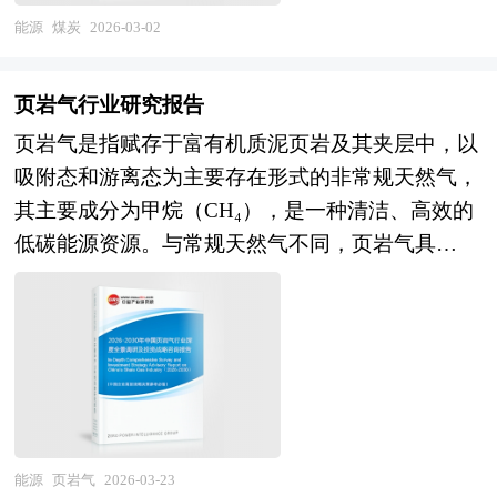
参与的产业格局，供水普及率与污水处理率大幅提
志以及专业研究机构公布和提供的大量资料，对
研、分析比较以及预测建成后的社会经济效益。在
显著特征。作为我国能源安全的"压舱石"与基础工
能源
煤炭
2026-03-02
升，膜技术、臭氧活性炭深度处理、污泥干化焚烧
中国固废处理及各子行业的发展状况、上下游行业
此基础上，综合论证项目建设的必要性，财务的盈
业的原材料保障，煤炭不仅直接支撑电力供应、钢
等先进技术广泛应用，智慧水务建设加速推进，水
发展状况、市场运行形势、发展趋势、主要地区
利性，经济上的合理性，技术上的先进性和适应性
铁冶炼、化工生产等国民经济命脉，更是区域经济
环境质量改善成效显著。未来，中国水务产业将
页岩气行业研究报告
等进行了分析，并重点分析了中国固废处理行业发
以及建设条件的可能性和可行性，从而为投资决策
发展与就业稳定的重要依托，其产业属性兼具战略
在"节水优先、空间均衡、系统治理、两手发力"治
页岩气是指赋存于富有机质泥页岩及其夹层中，以
展状况和特点，以及中国固废处理行业将面临的
提供科学依据。 投资可行性报告咨询服务分为政
性能源的基础性与现代煤化工的技术性的双重特
水思路与"美丽中国建设"的双重驱动下，进入提质
吸附态和游离态为主要存在形式的非常规天然气，
挑战、企业的发展策略等。报告还对全球的固废处
府审批核准用可行性研究报告和融资用可行性研究
质，是关系国家能源安全与经济安全的战略性产
增效与创新发展的新阶段。从市场前景看，城镇化
其主要成分为甲烷（CH₄），是一种清洁、高效的
理行业发展态势作了详细分析，并对固废处理行业
报告。审批核准用的可行性研究报告侧重关注项目
业。 在市场竞争日益激烈、新产品层出不穷的今
深化与城乡供水一体化释放存量升级需求，污水处
低碳能源资源。与常规天然气不同，页岩气具
进行了趋向研判，是固废处理运营、科研、投资机
的社会经济效益和影响；融资用报告侧重关注项目
天，要开发一个新品并能迅速在市场上推广其难度
理提标与资源化利用创造增量投资空间，长江大保
有“自生自储、原地成藏”的典型特征，即烃源岩
构等单位准确了解目前固废处理行 业发展动态，
在经济上是否可行。具体概括为：政府立项审批，
是可想而知的。只有经过科学的市场分析、消费者
护、黄河流域生态保护等重大战略带动流域治理市
（页岩）自身既是天然气生成的母岩，又是储存和
把握企业定位和发展方向不可多得的精品。
产业扶持，银行贷款，融资投资、投资建设、境外
分析、竞争对手的分析，做到有的放矢，才能使企
场，农村供水保障与污水治理短板补齐任务艰巨，
封盖天然气的储层与盖层，无需经过长距离运移即
投资、上市融资、中外合作，股份合作、组建公
业开发的新产品立于不败之地。企业在新产品入市
预计产业将保持稳健增长，运营服务占比提升与轻
可在源岩内部聚集，形成大面积连续分布的气藏。
司、征用土地、申请高新技术企业等各类可行性报
前需要对相关产品的市场做整体分析，了解竞争对
资产模式创新成为主旋律。产业格局层面，具备规
这种成藏模式决定了页岩气藏普遍具备低孔隙度、
告。 《2026-2030年版重晶石粉项目可行性研究报
手的市场状况，了解消费者的消费状况，给新产品
模运营经验、智慧水务能力、资本运作实力及系统
低渗透率的物理特性，岩石致密如“磨刀石”，孔隙
告》由中研普华咨询公司领衔撰写，依托中研普华
找准市场切入点，实现企业预期目标。中研普华通
解决方案提供能力的全国性水务集团将进一步整合
和裂缝多处于纳米级尺度，导致气体难以自然流
能源
页岩气
2026-03-23
庞大的细分市场数据库，在大量周密的市场调研基
过多个新产品上市调查项目的研究，对新品上市前