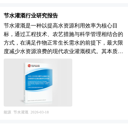
区域市场，行业集中度持续提升，专业技术服务商
动，必须依赖先进的工程技术才能实现商业开采。
础上，主要依据了国家统计局、国家商务部、国家
企业找准市场定位和产品定位有着全新的认识。中
在细分领域形成差异化优势，跨界融合（环保、基
页岩气的生成机理兼具生物化学成因与热解成因双
海关总署、重晶石粉相关行业协会、中国行业研究
研普华针对不同客户需求度身定做不同的研究解决
节水灌溉行业研究报告
建、科技、金融）催生新型水务运营商，而运营效
重路径，有机质在不同演化阶段通过微生物作用或
网的基础信息，对我国重晶石粉行业的供给与需求
方案。针对普通的研究需求，公司运用国际认可的
节水灌溉是一种以提高水资源利用效率为核心目
率低下、技术落后、环保不达标的企业将面临淘汰
高温热裂解产生甲烷，并以吸附状态附着于干酪
状况、市场格局与分布等多方面进行了分析，并紧
独创研究产品和统计分析方法论，用来提供广泛的
标，通过工程技术、农艺措施与科学管理相结合的
或重组。 本研究咨询报告由中研普华咨询公司领
根、黏土颗粒表面，或以游离状态存在于天然裂
密结合项目情况对重晶石粉项目投资可行性和未来
标准化数据和比较数据。如果研究要求比较特殊，
方式，在满足作物正常生长需水的前提下，最大限
衔撰写，在大量周密的市场调研基础上，主要依据
缝、基质孔隙中，部分还可能以极少量溶解态存在
发展前景进行了研判。通过对项目的市场需求、资
我们会针对特定市场专门设计研究解决方案。我们
度减少水资源浪费的现代农业灌溉模式。其本质不
了国家统计局、国家商务部、国家发改委、国家经
于沥青或束缚水中，其中游离气与吸附气的比例通
源供应、建设规模、工艺路线、设备选型、环境影
的研究人员熟悉各种访问方法的优缺点和适用的范
仅在于“减少用水量”，更在于“提升水的利用效率
济信息中心、国务院发展研究中心、国家海关总
常各占约50%。由于其储层非均质性强、渗透性极
响、资金筹措、盈利能力等方面的研究调查，在行
围，在项目设计中能够灵活选择和组合各种研究方
与生产效益”，即用尽可能少的水投入，获得尽可
署、全国商业信息中心、中国经济景气监测中心、
差，传统直井开采效率低下，现代页岩气开发高度
业专家研究经验的基础上对项目经济效益及社会效
法。此外在长期的实践探索中，我们也总结出各种
能高的农作物产量与综合效益。这一概念涵盖了从
中国行业研究网、全国及海外相关报刊杂志的基础
依赖水平钻井与多级水力压裂技术的协同应用：通
益进行科学预测，从而为客户提供全面的、客观
适合于行业专项研究的模型,这些产品帮助客户综
水源调配到作物吸收全过程的系统性优化，强调在
信息以及水务行业研究单位等公布和提供的大量资
过水平井增加与储层的接触面积，再利用高压压裂
的、可靠的项目投资价值评估及项目建设进程等咨
合广泛的信息，加以评估，判断发展机会并计划未
水资源日益紧缺的背景下，实现农业可持续发展的
料。报告对我国水务行业的供需状况、发展现状、
液在岩层中制造人工裂缝网络，显著提升储层渗透
询意见。
来的市场营销活动。
关键路径。 节水灌溉的根本出发点是解决传统灌
子行业发展变化等进行了分析，重点分析了国内外
率，从而释放被困的天然气。 页岩气作为一种储
溉中输水渗漏、田间蒸发、深层渗漏及无效蒸腾等
水务行业的发展现状、如何面对行业的发展挑战、
能源
节水灌溉
2026-03-18
量巨大的非常规能源，广泛分布于全球多个沉积盆
环节造成的巨大水耗问题，通过精准控制水的时空
行业的发展建议、行业竞争力，以及行业的投资分
地，中国的页岩气资源主要集中在四川盆地的海相