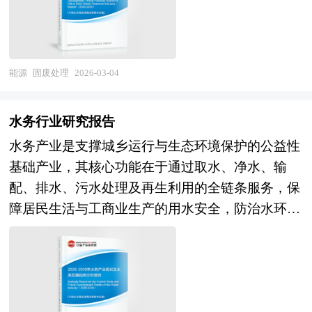
势。行业内的优质企业通过技术创新和市场拓展，
企业可以自行补充单位信息，稍做调整就可以作为
不断提升自身的竞争优势。 此外，国家政策的持
项目报告使用。我们也可以根据企业具体项目要求
续支持，如《“十四五”循环经济发展规划》和《绿
专项编写专业定制版，并根据详细要求合理报价，
色产业指导目录(2023 年版)》 等，进一步推动了
为企业项目立项、上马、融资提供全程指引服务。
能源
固废处理
2026-03-04
行业的健康发展。 未来，固废处理行业将继续受
中研普华具有丰富的项目可行性分析报告案例编制
到政策支持和市场需求驱动，发展前景广阔。随着
经验和一流的团队，能够为您设计项目建设方案，
水务行业研究报告
技术的不断进 步和市场的逐步规范，行业内的优
完成包括市场和销售、规模和产品、厂址及建设工
水务产业是支撑城乡运行与生态环境保护的公益性
质企业将通过技术创新和市场拓展，进一步提升市
程方案、原辅料供应、工艺技术、设备选择、人员
基础产业，其核心功能在于通过取水、净水、输
场份额和竞争 力。同时，跨行业合作和资金、人
组织、实施计划、投资与成本、效益及风险等的计
配、排水、污水处理及再生利用的全链条服务，保
才的投入也将为行业发展提供新的机遇。大型综合
算和评价；内容详实、严密地论证项目的可行性和
障居民生活与工商业生产的用水安全，防治水环境
环境服务企业通过并购整合与技术升级，逐步形成
投资的必要性。 本报告主要有以下几大用途： 1、
污染，实现水资源的可持续循环利用，维护流域生
跨区域、全产业链的运营能力，其业务覆盖生活垃
用于企业融资、对外招商合作 2、用于国家发展和
态平衡与公共安全。从产业范畴来看，水务产业涵
圾焚烧、工业固废处置、危险废物处理等多个领
改革委立项 3、用于银行贷款 4、用于境外投资项
盖上游水源保护与取水工程（原水供应、水库调
域，并通过BOT、PPP等模式深度参与城市环境基
目核准 5、用于企业上市的招股说明书 6、用于申
蓄、引水工程），中游供水与排水系统（自来水
础设施建设。随着行业监管趋严与技术门槛提高，
请政府资金 可行性研究报告是在制定某一建设或