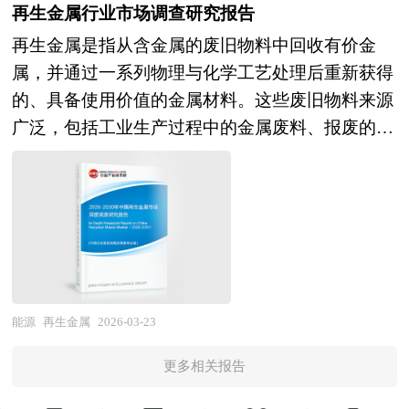
分布，使水分在作物生长的关键期与关键部位得到
析和趋势预测等等。报告还综合了水务行业的整体
页岩层系中，埋藏深、温度压力高，开发条件复杂
再生金属行业市场调查研究报告
高效利用。它不仅仅依赖单一技术，而是构建了一
发展动态，对行业在产品方面提供了参考建议和具
但潜力巨大。随着勘探开发技术的持续进步，页岩
再生金属是指从含金属的废旧物料中回收有价金
个涵盖工程节水、农艺节水与管理节水的综合技术
体解决办法。报告对于水务产品生产企业、经销
气已成为优化能源结构、保障能源安全的重要战略
属，并通过一系列物理与化学工艺处理后重新获得
体系：工程层面通过渠道防渗、管道输水、喷灌、
商、行业管理部门以及拟进入该行业的投资者具有
方向，其生产周期长（可达30–50年）、工业经济
的、具备使用价值的金属材料。这些废旧物料来源
滴灌等设施减少输配水损失并实现精准施水；农艺
重要的参考价值，对于研究我国水务行业发展规
价值高，且在燃烧过程中碳排放远低于煤炭与石
广泛，包括工业生产过程中的金属废料、报废的机
层面则通过调整种植结构、选用抗旱品种、覆盖保
律、提高企业的运营效率、促进企业的发展壮大有
油，对推动绿色低碳转型具有重要意义。 本研究
电设备、废旧电子产品、废电线电缆、报废交通工
墒、水肥一体化等手段挖掘作物自身的节水潜力；
学术和实践的双重意义。
咨询报告由中研普华咨询公司领衔撰写，在大量周
具以及日常生活中淘汰的金属制品等。 再生金属
管理层面则依托土壤墒情监测、气象预报、智能控
密的市场调研基础上，主要依据了国家统计局、国
的生产过程通常包含回收、预处理、再生冶炼和再
制系统等数字化手段，实现按需供水、动态调控的
家商务部、国家发改委、国家经济信息中心、国务
利用四大环节。在预处理阶段，需对混杂的废弃物
科学灌溉制度。 随着科技发展，节水灌溉的内涵
院发展研究中心、国家海关总署、全国商业信息中
进行分类、破碎、筛分、脱脂或压块等处理，以分
也在不断深化，已从单纯的“省水”转向“高效用
心、中国经济景气监测中心、中国行业研究网、全
离出目标金属并提高其纯度；随后通过火法冶金、
水”与“生态友好”的协同目标，强调在节水的同时
国及海外多种相关报刊杂志的基础信息以及专业研
湿法冶金或电化学等技术手段，对金属进行熔炼、
能源
再生金属
2026-03-23
改善农田小气候、防止土壤盐渍化、减少能源消耗
究单位等公布和提供的大量资料，结合中研普华公
精炼和提纯，最终产出符合工业标准的金属锭或合
与碳排放，实现经济效益、社会效益与生态环境效
司对页岩气相关企业和科研单位等的实地调查，对
更多相关报告
金。 再生金属研究报告对行业研究的内容和方法
益的统一。在当代背景下，节水灌溉更是国家粮食
国内外页岩气行业的供给与需求状况、相关行业的
进行全面的阐述和论证，对研究过程中所获取的资