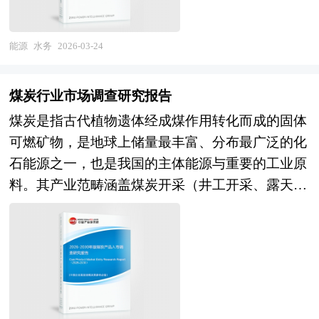
厂、管网输配、二次供水、泵站提升），以及下游
小型企业逐渐面临整合压力，而大型企业通过技术
科研项目之前，对该项目实施的可能性、有效性、
污水处理与资源化（污水处理厂、再生水厂、污泥
输出与托管运营等方式进一步扩大市场份额。 中
技术方案及技术政策进行具体、深入、细致的技术
处置、智慧水务运营）的完整产业链条。按照业务
能源
水务
2026-03-24
西部地区垃圾发电市场虽起步较晚，但近年来呈现
论证和经济评价，以求确定一个在技术上合理、经
板块可分为供水业务、污水处理业务、水环境治理
加速发展态势，区域布局逐步从核心城市向中小城
济上合算的最优方案和最佳时机而写的书面报告。
业务及水务衍生服务（水务工程、设备制造、技术
市延伸。随着“西部大开发”“乡村振兴”等战略推
煤炭行业市场调查研究报告
可行性研究报告主要内容是要求以全面、系统的分
咨询），按照服务区域则形成城市水务、县域水
进，中西部地区城市化率提升，生活垃圾产生量增
析为主要方法，经济效益为核心，围绕影响项目的
煤炭是指古代植物遗体经成煤作用转化而成的固体
务、农村供水及流域治理等多元体系。随着水资源
长，传统填埋设施难以满足处理需求，为垃圾发电
各种因素，运用大量的数据资料论证拟建项目是否
可燃矿物，是地球上储量最丰富、分布最广泛的化
刚性约束趋紧与生态文明建设深入推进，水务产业
项目提供了市场空间。同时，国家政策对中西部环
可行。对整个可行性研究提出综合分析评价，指出
石能源之一，也是我国的主体能源与重要的工业原
正从传统工程驱动向服务价值驱动、从末端治理向
保基础设施建设的倾斜，以及东部地区技术与经验
优缺点和建议。为了结论的需要，往往还需要加上
料。其产业范畴涵盖煤炭开采（井工开采、露天开
系统治理转型，其产业边界不断向智慧水务、水环
的外溢，推动中西部地区垃圾发电项目逐步落地。
一些附件，如试验数据、论证材料、计算图表、附
采）、洗选加工（动力煤、炼焦煤、无烟煤分
境综合治理、非常规水资源开发、水务碳中和等新
本研究咨询报告由中研普华咨询公司领衔撰写，在
图等，以增强可行性报告的说服力。 可行性研究
选）、煤炭转化（煤化工、煤制油、煤制气、煤制
兴领域延伸。 当前，中国水务产业正处于市场化
大量周密的市场调研基础上，主要依据了国 家统
是确定建设项目前具有决定性意义的工作，是在投
烯烃等）及煤炭物流、贸易、储备等全链条环节，
改革深化与高质量发展转型的关键攻坚期。经过多
计局、国家工信部、国家生态环境部、国家能源
资决策之前，对拟建项目进行全面技术经济分析论
涉及采矿工程、地质学、化学工程、机械工程、安
年的特许经营推广与国企整合，我国已形成以大型
局、中国环境保护产业协会、中国循环经济协
证的科学方法，在投资管理中，可行性研究是指对
全科学等多学科交叉融合，具有资源依赖性强、安
水务集团为主导、地方水务企业为基础、社会资本
会、中国行业研究网、全国及海外多种相关报刊杂
拟建项目有关的自然、社会、经济、技术等进行调
全生产压力大、环境影响显著、周期性波动明显的