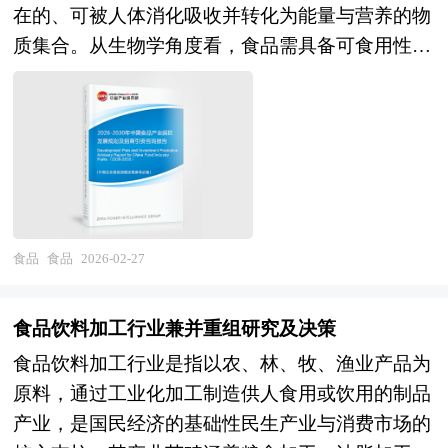
在的、可被人体消化吸收并转化为能量与营养的物
不添加任何形式的游离糖，仅依赖水果本身的天然
质集合。从生物学角度看，食品需具备可食用性与
糖分（如苹果汁中的果糖）；二是使用代糖（如赤
营养功能性，即其成分需包含碳水化合物、蛋白
藓糖醇、甜菊糖苷）部分替代传统糖类，以降低热
质、脂肪、维生素、矿物质及水分等六大营养素中
量同时保持甜味；三是通过调整水果品种或配比，
的一种或多种，且这些成分需以适宜比例存在，能
选择低糖水果（如柠檬、西柚）作为主要原料，从
够通过消化系统分解为小分子物质，被人体细胞吸
源头减少糖分含量。 无糖果汁需符合国家对“无
收利用，进而支持新陈代谢、组织修复与免疫调节
糖”“低糖”食品的强制标准：例如，中国《预包装
等生命过程。 随着社会进步与消费升级，食品的
食品营养标签通则》规定，“无糖”指每100毫升饮
定义正从单纯的“生存必需品”向“健康、文化与情
料中含糖量≤0.5克，“低糖”则要求≤5克。此外，产
食品
食品
2026-02-27
感的载体”演进。现代食品不仅需满足基础营养需
品标签需明确标注糖分含量及是否使用代糖，以保
求，还需兼顾口感体验、文化认同与情感共鸣，例
障消费者知情权。随着健康消费趋势的兴起，无糖
食品饮料加工行业兼并重组研究及决策
如地域特色美食承载文化记忆，有机食品反映环保
果汁已从单一的功能性饮品发展为涵盖纯果汁、复
食品饮料加工行业是指以农、林、牧、渔业产品为
理念，而定制化食品则满足个性化健康需求，共同
合果汁、NFC（非浓缩还原）果汁等多个品类的细
原料，通过工业化加工制造供人食用或饮用的制品
构建起食品作为人类生活核心要素的多元价值体
分市场，其技术发展正朝着更天然、更营养、更接
产业，是国民经济的基础性民生产业与消费市场的
系。 "产业园区"是执行城市产业职能的重要空间形
近鲜果口感的方向演进。 本报告利用中研普华长