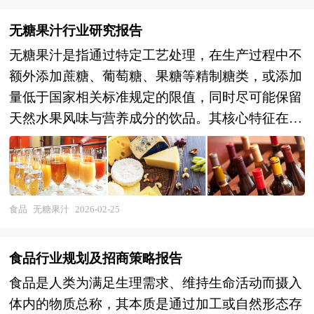
无糖果汁行业研究报告
无糖果汁是指通过特定工艺处理，在生产过程中不
额外添加蔗糖、葡萄糖、果糖等精制糖类，或添加
量低于国家相关标准规定的限值，同时尽可能保留
天然水果风味与营养成分的饮品。其核心特征在于
以“无添加糖”或“低糖”为卖点，满足消费者对健康
饮食的需求，尤其适合控糖人群、糖尿病患者及追
求低热量摄入的群体。 无糖果汁的原料通常选用
新鲜水果或浓缩果汁，通过物理方法（如压榨、离
食品
无糖果汁
2026-02-25
心、过滤）提取汁液，避免高温长时间处理以减少
营养流失。部分产品会采用酶解技术分解水果中的
食品行业规划及招商策略报告
天然果胶，提升口感顺滑度；或通过真空浓缩、低
食品是人类为满足生理需求、维持生命活动而摄入
温蒸发等技术去除部分水分，延长保质期。在糖分
体内的物质总称，其本质是通过加工或自然形态存
控制上，生产商可能通过以下方式实现：一是完全