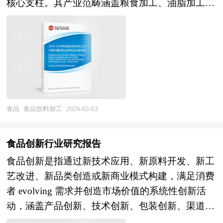
核心支柱。其产业范畴涵盖粮食加工、油脂加工、
态，园区在改善区域投资环境、引进外资、促进产
期对无糖果汁行业市场跟踪搜集的一手市场数据，
肉制品、乳制品、饮料、酒类、调味品、休闲食
业结构调整和发展经济等方面发挥积极的辐射、示
同时依据国家统计局、国家商务部、国家发改委、
品、方便食品、保健食品等多元品类，涉及食品科
范和带动作用，成为城市经济腾飞的助推器。产业
国务院发展研究中心、行业协会、中国行业研究
学、生物技术、机械工程、供应链管理、品牌营销
园区是区域经济发展、产业调整和升级的重要空间
网、全国及海外专业研究机构提供的大量权威资
等多领域交叉融合，具有刚需属性强、消费频次
聚集形式，担负着聚集创新资源、培育新兴产业、
料，采用与国际同步的科学分析模型，全面而准确
高、产业链条长、安全要求严苛、创新迭代快的显
推动城市化建设等一系列的重要使命。园区的具体
地为您从行业的整体高度来架构分析体系。让您全
著特征。作为满足人民基本生活需求与品质消费升
形式多种多样，主要包括高新区、开发区、科技
面、准确地把握整个无糖果汁行业的市场走向和发
级的重要载体，食品饮料加工行业不仅直接贡献经
食品
食品饮料加工
2026-03-03
园、工业区、产业基地、特色产业园等以及近来各
展趋势。 报告对中国无糖果汁行业的内外部环
济产值与就业岗位，更是乡村振兴、健康中国、内
地陆续提出的产业新城、科技新城等。 产业园区
境、行业发展现状、产业链发展状况、市场供需、
需扩大的关键抓手，其产业属性兼具传统制造业的
作为产业集群的要载体和组成部分，现在园区经济
食品创新行业研究报告
竞争格局、标杆企业、发展趋势、机会风险、发展
规模效应与现代消费服务业的市场敏锐性的双重特
效应已引起越来越多人关注。国内外产业园区发展
策略与投资建议等进行了分析，并重点分析了我国
食品创新是指通过新技术应用、新原料开发、新工
质，是衡量国家民生保障水平与消费活力的重要标
成功案例表明，产业园区能够有效地创造聚集力，
无糖果汁行业将面临的机遇与挑战。报告将帮助无
艺改进、新品类创造或新商业模式构建，满足消费
志。 企业并购包括兼并与收购。公司兼并是指经
通过共享资源的、克服外部负效应，带动关联产业
糖果汁企业、学术科研单位、投资企业准确了解无
者 evolving 需求并创造市场价值的系统性创新活
由转移公司所有权的形式，一家或多家公司的全部
的发展，从而有效地推动产业集群的形成。产业园
糖果汁行业最新发展动向，及早发现无糖果汁行业
动，涵盖产品创新、技术创新、包装创新、渠道创
资产与责任不需经过清算都转移为另一公司所有，
区所具有的性质和特征决定了产业集群最终方向，
市场的空白点，机会点，增长点和盈利点……准确
新和营销创新等多元维度。从产业范畴看，食品创