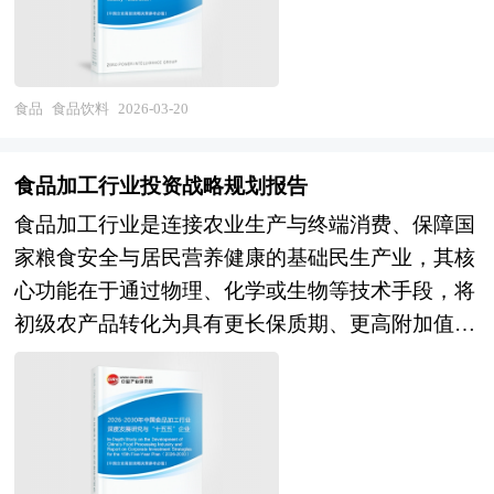
品、酒类、调味品、休闲食品、方便食品、烘焙食
1、中研普华作为卖方顾问提供的服务内容： 并购
控制等手段最大限度保留细胞结构完整性，避免解
的集中和公共物品的共享并不必然产生聚集效应。
健康中国战略和双碳目标实现进程，呈现出"科技
品等细分品类生产），以及下游流通消费（传统商
可行性分析、价值评估咨询、业务诊断及分析；寻
冻后汁液流失与质地劣化。同时，行业对食品安全
产业园区的发展有赖于园内企业的产业关联性或者
深度赋能、健康精准导向、可持续系统整合、产业
超、便利店、餐饮渠道、电商平台、社区团购、即
找与推荐策略投资者，就交易结构和交易方案设计
管理体系（如HACCP、ISO 22000）要求严格，对
业务关联所形成的协同效应。波特认为，当共享行
跨界融合"的演进趋势。在技术驱动层面，合成生
时零售）的完整产业链条。按照产品属性可分为饮
提供专业意见；协助准备信息备忘录和投资意向
食品
食品饮料
2026-03-20
原料溯源、添加剂使用、微生物指标及冷链温控均
为对成本状况与差异化驱动因素产生影响时，共享
物学将重塑食品原料供应体系，细胞培养肉、精密
料酒制造、软饮料制造、乳制品制造、调味品发酵
书，就投资者的选择和接洽策略提供专业意见；协
有明确规范。随着冷链物流基础设施完善和消费者
能带来竞争优势。但是，协同效应是在一定支撑条
发酵乳制品、微生物蛋白等新型蛋白来源将逐步实
制品、方便食品、休闲食品等大类，按照消费场景
调并管理投资者的财务，税务和法律尽职调查；协
对便捷健康饮食需求提升，冷冻食品正朝着营养均
食品加工行业投资战略规划报告
件下产生的，它是由组织结构而不是技术或企业规
现商业化规模生产；人工智能和大数据将贯穿从消
则形成居家消费、餐饮消费、户外即饮、礼品馈赠
助卖方回复投资者尽职调查过程中提出的问题和要
衡、清洁标签、低盐低脂、高蛋白及功能性方向升
模决定的。产业关联性以及源于共同利益的相互依
食品加工行业是连接农业生产与终端消费、保障国
费者洞察、产品设计、智能制造到精准营销的全价
等多元矩阵。随着居民收入提升与消费观念转变，
求；协助分析公司的整体价值并制定定价策略，协
级，成为现代食品工业体系中连接农业生产与终端
附和相互信任是最基本的条件。因此产业园区发展
家粮食安全与居民营养健康的基础民生产业，其核
值链；纳米技术、微胶囊技术等递送系统将提升功
食品饮料产业正从温饱型供给向品质型、健康型、
助设定卖方与潜在投资者谈判的策略；参与卖方与
消费的重要桥梁。 本报告由中研普华的资深专家
必须从产业组织形式着手，去寻找有效途径。产业
心功能在于通过物理、化学或生物等技术手段，将
能性成分的生物利用度和稳定性。在产品创新层
体验型消费转型，其产业边界不断向功能性食品、
潜在投资者的谈判并提供现场技术支持；对最终法
和研究人员通过长期周密的市场调研，参考国家统
集群作为实现企业间有效协作的组织形式，是推动
初级农产品转化为具有更长保质期、更高附加值、
面，基于个体基因、代谢特征和生活方式的精准营
植物基替代、可持续包装、食品科技等新兴领域延
律协议中的商业条款提出审阅意见；协助进行税务
计局、国家商务部、国家发改委、国务院发展研究
园区发展的必然选择。对于产业园区来说，产业集
更便捷食用的食品产品，满足消费者多元化、品质
养解决方案将从概念走向产品，针对特定健康需求
伸。 当前，中国食品饮料产业正处于结构优化与
分析、项目管理、融资文件准备。 2、中研普华作
中心、行业协会、中国行业研究网、全国及海外专
群是一种系统性的发展理念，无论是改善现有的招
化、便捷化的饮食需求。从产业范畴来看，食品加
（睡眠、压力、免疫、肠道健康）的功能性食品将
动能转换的关键转型期。经过多年的市场化发展与
为买方顾问提供的服务内容： 财务及税务尽职调
业研究机构提供的大量权威资料，并对多位业内资
商环境和创新环境，还是在招商引资工作中，都要
工行业涵盖农副食品加工业（谷物磨制、植物油加
细分深化，老年营养、特医食品、运动营养等专业
产业集聚，我国已成为全球最大的食品饮料生产国
查、目标公司价值分析和定价策略制定；协助政府
深专家进行深入访谈的基础上，通过与国际同步的
从加强产业联系出发，并以提高区域竞争力、发展
工、屠宰及肉类加工、水产品加工），食品制造业
领域将加速增长，融合餐饮与零售的预制菜、鲜食
与消费国，产业规模稳居世界前列，供应链体系完
沟通和审批、谈判支持和审阅投资文件，确定并购
市场研究工具、理论和模型撰写而成。全面而准确
有国际竞争力的产业为指导思想。在有条件的产业
（焙烤食品、方便食品、乳制品、调味品、发酵制