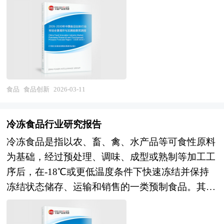
而接受全部资产与责任的另一公司仍然完全以自身
形成产业园区和产业集群的良性互动，是区域经济
把握无糖果汁行业未被满足的市场需求和趋势，有
新横跨食品科学、营养学、生物技术、材料工程、
名义继续运行。公司收购则是指一家公司经由收购
增长的重要途径。在产业集群的指导下，推进产业
效规避无糖果汁行业投资风险，更有效率地巩固或
数字技术等多个学科领域，其应用场景从传统的加
另一公司的股票或股份等方式，取得该另一公司的
园区建设，不仅是当前发展产业集群的需要，更是
者拓展相应的战略性目标市场，牢牢把握行业竞争
工食品、饮料、乳制品、休闲食品延伸至功能性食
控制权或管理权。企业在并购及资产重组活动中会
加快新型工业化进程的必然选择。 在区域竞争日
的主动权。形成企业良好的可持续发展优势。
品、精准营养、替代蛋白、细胞培养肉、智慧餐饮
涉及到诸多专业问题，比如并购目标公司的选定，
趋激烈的今天，产业集群已成为提高区域竞争力的
等前沿领域。作为关系国计民生的基础产业，食品
目标公司资产估值，并购重组方式的选择、融资方
重要途径。世界各地包括我国各地的进程中，都把
创新不仅是企业获取竞争优势、提升附加值的核心
食品
食品创新
2026-03-11
式的选择，并购成本的控制，并购的法律问题等
培育和发展产业集群当作政府推进的一项非常重要
手段，更是保障粮食安全、促进营养健康、实现可
等，面对这些问题，企业内部因缺乏专业人才往往
的工作。当前，国内理论界已形成普遍的认识，认
持续发展的重要路径，其发展水平直接反映了一个
难以正确处理，因而必须委托专业的顾问机构协
冷冻食品行业研究报告
为园区是形成地方产业集群的主要载体。产业集群
国家食品工业的现代化程度和科技支撑能力。 当
助。 本报告由中研普华咨询公司领衔撰写，在大
冷冻食品是指以农、畜、禽、水产品等可食性原料
在空间上的表现形式是相关产业和支撑机构在地理
前，我国食品创新产业正处于消费需求升级与科技
量周密的市场调研基础上，主要依据了国家统计
为基础，经过预处理、调味、成型或熟制等加工工
上的集中，因而，产业集群形成和产业集群效应得
赋能加速的双重驱动期，传统业态与新兴力量交织
局、国家海关总署、国家发改委、国家商务部、食
序后，在-18℃或更低温度条件下快速冻结并保持
到发挥的第一条件是产业在地理上的聚集性。产业
碰撞。在消费端，健康化、便捷化、个性化、可持
品饮料加工行业相关协会、中国行业研究网等国家
冻结状态储存、运输和销售的一类预制食品。其核
园区是政府划出一块区域，通过优化经济发展的软
续成为核心趋势，减糖减盐、清洁标签、功能性成
部门、行业协会、国内外相关报刊杂志发表公布的
心特征在于通过低温抑制微生物生长繁殖和酶活
环境和硬环境，制定一系列优惠政策，吸引和鼓励
分、植物基替代等概念快速普及，Z世代和新中产
基础信息以及专业研究机构公布和提供的大量资
性，有效延缓脂肪氧化、蛋白质变性及水分流失等
大量企业进驻和发展，这为形成产业集群和发挥产
阶层对创新产品的接受度和支付意愿显著提升，社