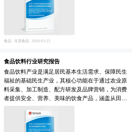
料，对我国食品饮料加工行业的发展状况、竞争情
劣变反应，从而在较长时间内保持食品的感官品
业集群效应准备了条件。 要使包括成本优势、市
交媒体和直播电商重塑了产品发现、种草和购买链
况、发展趋势、行业技术等背景进行了分析，并重
质、营养价值与食用安全性。 冷冻食品的加工过
场优势、创新优势、扩张优势等方面内容在内的产
路。在供给端，大型食品企业通过设立创新中心、
点分析了我国食品饮料加工行业兼并重组机会，以
程通常包括原料验收、清洗分割、腌制调味、热处
业集群效应得以有效发挥，除了企业在地理上的集
并购初创品牌、开放创新平台等方式强化创新能
及中国食品饮料加工行业兼并重组将面临的挑战。
理（如蒸煮、油炸）、速冻（采用流化床、螺旋带
中外，还必须具备一些条件，例如，形成产业配
力，新锐品牌借助柔性供应链和DTC模式实现快速
报告还对国内外的食品饮料加工行业兼并重组案例
式或隧道式速冻设备实现中心温度在30分钟内降
套，产业之间有着密切的物质和技术联系；企业间
食品
冷冻食品
2026-03-25
迭代，生物技术公司、食品科技公司跨界进入推动
分析，并对食品饮料加工行业兼并重组趋势进行了
至-18℃以下）、金属检测、称重包装及冷藏储运
信息交流渠道畅通，交流手段和途径众多，企业间
行业技术边界拓展。在技术应用层面，合成生物学
趋向研判，本报告定期对食品饮料加工行业运行和
等标准化环节，确保产品从生产到消费全程处于冷
形成良好的信任和合作关系；形成有利于技术创新
在食品原料生产中的应用取得突破，精准发酵、酶
食品饮料行业研究报告
兼并重组事件进行监测，数据保持动态更新，是食
链闭环之中。根据加工程度和食用方式，冷冻食品
和制度创新的环境，创新的"产业空气"浓厚；形成
工程、3D食品打印等技术从实验室走向中试，人
食品饮料产业是满足居民基本生活需求、保障民生
品饮料加工相关企业、科研单位、投资机构等单位
可分为生制品（需进一步烹饪）和熟制品（经简单
被广泛认可的价值观和理念，从而构建区域文化。
工智能在风味设计、配方优化、消费者洞察中的应
福祉的基础民生产业，其核心功能在于通过农业原
准确了解目前食品饮料加工行业兼并重组动态，把
加热即可食用）两大类；按品类则涵盖调理肉制
而产业园区恰恰有利于这些条件的形成，如政府对
用逐步深化，区块链和物联网在食品溯源和供应链
料采集、加工制造、配方研发及品牌营销，为消费
握企业定位和发展方向不可多得的精品。除提供
品、水产制品、面米制品、果蔬制品及即烹即食餐
与园区进行整体规划和科学管理，在企业引进上就
透明化中发挥价值。与此同时，行业面临创新同质
者提供安全、营养、美味的饮食产品，涵盖从田间
《2026-2030年版食品饮料加工行业兼并重组机会
食等。 其优势在于延长保质期、便于规模化生
考虑到产业的配套和企业的联系等。目前，大多产
化严重、概念营销大于实质创新、食品安全与功能
到餐桌的全链条价值创造。从产业范畴来看，食品
研究及决策咨询报告》外，我们也可以根据企业具
产、减少家庭备餐时间、降低食物浪费，并支持跨
业园区是指由政府或企业为实现产业发展目标而创
声称监管趋严、可持续包装成本压力等挑战，部
饮料产业涵盖上游原料供应（农产品、食品添加
体项目要求专项编写专业定制版，并根据详细要求
区域供应与餐饮标准化运营。现代冷冻技术强
立的特殊区位环境。 产业园区的一般特征是大量
分"网红"产品生命周期短暂，消费者信任建立困
剂、包装材料），中游加工制造（软饮料、乳制
合理报价，为企业兼并重组提供全程指引服务。
调“锁鲜”能力，通过超低温速冻、真空预冷、冰晶
企业在一定区域的集中。但是，企业在地理位置上
难。 展望未来，食品创新产业的发展将深度融入