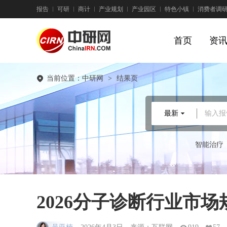
报告
可研
商计
产业规划
产业园区
特色小镇
消费者调
首页
资
当前位置：
中研网
>
结果页
最新
输入报
智能治疗
2026分子诊断行业市