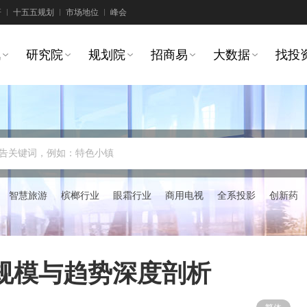
研
十五五规划
市场地位
峰会
讯
研究院
规划院
招商易
大数据
找投
告关键词，例如：特色小镇
智慧旅游
槟榔行业
眼霜行业
商用电视
全系投影
创新药
场规模与趋势深度剖析