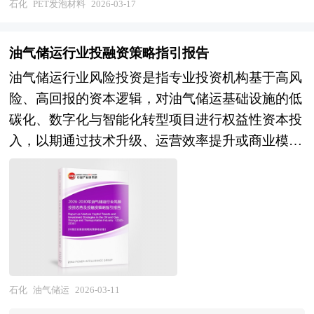
利用、碳足迹显著低于传统泡沫材料的优势，成为
点分析了国内外可降解材料行业的发展现状、如何
石化
PET发泡材料
2026-03-17
随着“中国制造2025”与“双碳”战略推进，行业正加
业状况、区域市场发展情况等内容进行详细的阐述
替代不可降解或难回收的PVC、PU等泡沫材料的
面对行业的发展挑战、行业的发展建议、行业竞争
速向绿色化、智能化、功能化方向升级，发展重点
和深入的分析，着重对农药业务的发展进行详尽深
关键路径，广泛服务于高端制造与绿色建筑领域。
力，以及行业的投资分析和趋势预测等等。报告还
包括生物基可降解材料、高性能复合材料、高分子
油气储运行业投融资策略指引报告
入的分析，并根据农药行业的政策经济发展环境对
行业技术演进集中于超临界CO₂挤出发泡、微孔结
综合了可降解材料行业的整体发展动态，对行业在
改性技术以及纳米复合体系等前沿方向，推动材料
油气储运行业风险投资是指专业投资机构基于高风
农药行业潜在的风险和防范建议进行分析。
构调控、纳米增强改性及闭环化学回收等前沿方
产品方面提供了参考建议和具体解决办法。报告对
从单一结构功能向多组分协同、智能响应演进。同
险、高回报的资本逻辑，对油气储运基础设施的低
《2026年版农药产业规划专项研究报告》由中研产
向，推动材料在泡孔均匀性、抗疲劳性、阻燃等级
于可降解材料产品生产企业、经销商、行业管理部
时，行业高度重视材料的全生命周期管理，在超纯
碳化、数字化与智能化转型项目进行权益性资本投
业规划院领衔制作，精英专家团队在上千个重大项
和低温韧性等方面持续突破。产业链涵盖上游PET
门以及拟进入该行业的投资者具有重要的参考价
水系统、半导体光刻胶等高精尖领域，对材料的纯
入，以期通过技术升级、运营效率提升或商业模式
目积累了宝贵经验，为项目成功落地保驾护航。中
树脂与助剂供应、中游发泡设备制造与材料生产、
值，对于研究我国可降解材料行业发展规律、提高
度、稳定性、可追溯性提出严苛标准，遵循SEMI
重构实现资产增值并最终退出获利。 在“双碳”目标
研产业规划院率先在业内提出“全流程一体化”综合
下游在风电叶片芯材、新能源汽车电池包结构件、
企业的运营效率、促进企业的发展壮大有学术和实
等国际规范。检测体系覆盖分子结构分析、热性
深度演进与能源安全战略强化的双重驱动下，该类
解决方案，提供从前期拿地策划、定位策划、概念
轨道交通内饰、节能建筑保温板、高端包装及运动
践的双重意义。
能、力学性能、老化性能等多个维度，确保材料在
投资已从传统管道与储库建设，转向聚焦氢气混输
规划、空间规划、总体规划、城市设计、建筑设
器材等领域的规模化应用，并延伸至废旧材料的收
复杂工况下的可靠性与安全性。 本研究咨询报告
管网（如“西氢东送”）、CCUS集成工程、甲烷泄
计、景观设计、IP设计、商业模式设计、招商、投
集、再生与再发泡闭环体系。 在中国“双碳”战略驱
由中研普华咨询公司领衔撰写，在大量周密的市场
漏智能监测系统、数字孪生运维平台等前沿领域，
资、运营等一系列咨询服务。 中研普华通过对农
动下，该行业被纳入国家鼓励发展的新材料产业范
调研基础上，主要依据了国家统计局、国家商务
资本逻辑正从规模扩张转向技术溢价与绿色溢价并
药行业长期跟踪监测，分析农药行业需求、供给、
畴，受到政策与资本的双重支持，正处于从技术引
部、国家发改委、国家经济信息中心、国务院发展
重。国家发改委2026年新修订的《石油天然气基础
经营特性、获取能力、产业链和价值链等多方面的
石化
油气储运
2026-03-11
进向自主创新、从低端代工向高附加值产品升级的
研究中心、全国商业信息中心、中国经济景气监测
设施规划建设与运营管理办法》明确将管理范围扩
内容，整合行业、市场、企业、用户等多层面数据