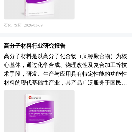
从"产能爆发"向"质量效益"升级的关键调整期。经
济模式深化，以及大型石化基地与下游新材料、新
油气行业各种相关因素进行具体调查、研究、分
全具有不可替代的战略价值。农药产业链条高度复
过多年发展，我国已成为全球最大的可降解材料生
能源产业的耦合发展，将提升行业整体资源能源利
析，评估项目可行性、效果效益程度，提出建设性
杂，上游涉及基础化工原料、精细化工中间体及生
产国，在PBAT、PLA等主流品种形成规模化产
用效率与本质安全水平；全球化布局维度，在"一
意见建议对策等，是液化石油气行业投资决策者和
物发酵底物，中游涵盖原药合成、制剂加工及剂型
石化
农药
2026-03-09
能，部分企业在PHA、二氧化碳基聚合物等前沿方
带一路"沿线国家的炼化一体化、农化及轮胎等产
主管机关审批的研究性报告。以阐述对液化石油气
创新，下游直达农业生产和专业防治服务，是典型
向取得技术突破，淀粉基材料在餐饮具、包装袋领
能合作将持续推进，但面临国际碳边境调节机制
行业的理论认识为主要内容，重在液化石油气行业
的技术密集、资本密集与监管强约束型产业，其发
域实现广泛应用，可降解地膜在烟草、棉花等作物
高分子材料行业研究报告
（CBAM）及绿色贸易壁垒的新挑战。 本研究咨
本质及规律性认识的研究。液化石油气行业研究报
展水平直接反映国家精细化工与生物技术的综合实
种植中开展示范推广。展望"十五五"时期，中国可
高分子材料是以高分子化合物（又称聚合物）为核
询报告由中研普华咨询公司领衔撰写，在大量周密
告持续提供高价值服务，是企业了解各行业当前最
力。 产业规划一般包括产业发展现状、产业特征
降解材料行业将迎来政策体系完善与市场化机制成
心基体，通过化学合成、物理改性及复合加工等技
的市场调研基础上，主要依据了国家统计局、国家
新发展动向、把握市场机会、做出正确投资和明确
分析、产业发展目标和发展定位、产业发展重点方
熟的双重战略机遇。技术演进维度，非粮生物质原
术手段，研发、生产与应用具有特定性能的功能性
商务部、国家发改委、国家经济信息中心、国务院
企业发展方向不可多得的精品资料。 本研究咨询
向、产业空间引导和产业发展政策等。随着中国对
料利用、高效菌株构建及连续发酵工艺优化将降低
材料的现代基础性产业，其产品广泛服务于国民经
发展研究中心、国家海关总署、全国商业信息中
报告由中研普华咨询公司领衔撰写，在大量周密的
外开放程度的深化，经济全球化和区域化对产业发
生物基材料成本，化学-生物耦合合成路径将拓展
济各关键领域，是新材料产业的重要支柱之一。该
心、中国经济景气监测中心、中国行业研究网、全
市场调研基础上，主要依据了国家统计局、国家商
展的影响显著增强，产业间的竞争层次和深度也发
原料来源；应用拓展维度，随着快递包装、外卖餐
行业以单体分子通过聚合反应形成高分子量长链结
国及海外相关报刊杂志的基础信息以及化学品行业
务部、国家发改委、国务院发展研究中心、中国液
生了变化。因此，科学预测产业发展趋势和空间变
饮、农业地膜及卫生用品等领域强制替代政策的深
构为基础，涵盖从基础树脂合成到终端制品加工的
研究单位等公布和提供的大量资料。报告对我国化
化石油气行业协会、中研普华产业研究院、全国及
化态势，对产业发展和规划具有重要的意义。中研
化，以及国际绿色贸易壁垒的倒逼，可降解材料的
完整产业链，其核心特征在于材料的分子量巨大
学品行业的供需状况、发展现状、子行业发展变化
海外多种相关报刊杂志以及专业研究机构公布和提
普华拥有28年的产业规划、细分市场研究及大量项
市场渗透率将稳步提升，高端医疗、电子包装等高
（通常在10,000以上）且具有多分散性，结构上可
等进行了分析，重点分析了国内外化学品行业的发
供的大量资料，对中国国家 “十四五”中后期国民经
目运作经验，业务覆盖全球。累积300多个产业园