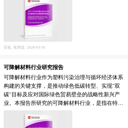
学工艺生产各类化学产品的综合性产业，涵盖基础
的设施农业，以及以种养结合、废弃物资源化利用
化学品、精细化学品、专用化学品、化工新材料及
为特征的循环农业等。随着乡村振兴战略的深入实
农用化学品等细分领域，贯穿研发设计、工艺开
施与农业强国建设的全面推进，新型农业正从局部
发、生产制造、流通分销及终端应用的全产业链。
试点示范向系统集成推广转变，其产业边界不断向
该行业横跨化学工程、催化科学、分离技术、过程
食品制造、生物医药、新能源、碳汇交易等跨界领
安全及环境工程等多个高技术领域，具有资本技术
域延伸。 未来30年的经济社会发展将历经两个阶
石化
化学品
2026-03-16
密集、产业链长、关联度高、安全环保风险敏感、
段：第一个阶段，到2035年基本实现社会主义现代
周期性波动显著等典型特征。随着"双碳"目标深入
化；第二个阶段，到本世纪中叶把我国建成富强民
可降解材料行业研究报告
推进、能源结构转型加速及下游产业升级需求提
主文明和谐美丽的社会主义现代化强国。科学编
可降解材料行业作为塑料污染治理与循环经济体系
升，化学品行业已从传统的规模扩张模式向高端
制“十五五”规划，对持续推进经济社会高质量发
构建的关键支撑，是推动绿色低碳转型、实现"双
化、绿色化、智能化方向深度变革，其产业价值正
展、有效应对国内外复杂多变形势、满足人民群众
碳"目标及应对国际绿色贸易壁垒的战略性新兴产
从基础原料供给向解决方案提供与产业链价值链高
日益增长的美好生活需要意义重大，是党和国家治
业。本报告所研究的可降解材料行业，是指在特定
端跃迁。 当前中国化学品产业正处于从"大
国理政、引领发展方向的重要举措。 五年规划是
环境条件下（如土壤、水体、堆肥或海洋），通过
国"向"强国"跨越、从"粗放发展"向"精细运营"转型
国家对经济社会发展的顶层设计，也是一种纲领性
微生物作用或化学水解能够分解为二氧化碳、水及
的关键攻坚期。经过多年发展，我国已建成全球规
文件。目前中国也是世界上编制五年规划（计划）