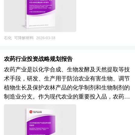
生物质等无害物质的新型材料产业，涵盖生物基可
模最大的化工生产体系，在甲醇、合成氨、烧碱等
最多的国家。中研普华产业研究院在对未来“十五
降解材料（聚乳酸PLA、聚羟基脂肪酸酯PHA、淀
大宗基础化学品领域占据主导地位，部分高端聚烯
五”时期社会经济发展形势和政策带动的发展目标
粉基材料等）与石油基可降解材料（聚对苯二甲
烃、工程塑料、电子化学品及新能源材料实现技术
作进一步研究研判，并从2025年上半年开始全面跟
酸-己二酸丁二醇酯PBAT、聚己内酯PCL等）两大
突破与进口替代，化工园区集约化、规范化管理水
进相关规划的制定和研究工作，为液化石油气行业
技术路线，并延伸至原料供应、改性加工、制品制
石化
可降解材料
2026-03-18
平显著提升。展望"十五五"时期，中国化学品行业
规划指导目标和液化石油气发展方向提供有建设性
造、降解验证及回收堆肥等完整产业链。该行业横
将迎来能源革命与产业升级双重驱动的战略机遇。
的建议，为液化石油气行业发展提供准确的市场分
跨高分子化学、生物工程、发酵工程、材料改性及
技术演进维度，绿电制氢与氢基化工、二氧化碳捕
农药行业投资战略规划报告
析内容和研究成果。 中研普华通过对液化石油气
环境科学等多个交叉领域，具有政策驱动性强、技
集利用与封存（CCUS）耦合化工流程、以及生物
行业长期跟踪监测，分析液化石油气行业需求、供
农药产业是以化学合成、生物发酵及天然提取等技
术路线多元、成本竞争力敏感、降解条件要求严苛
质转化与生物制造技术的规模化应用，将推动行业
给、经营特性、获取能力、产业链和价值链等多方
术手段，研发、生产用于防治农业有害生物、调节
等典型特征。随着全球禁塑限塑政策收紧、消费者
从"化石能源依赖"向"可再生碳资源利用"范式转
面的内容，整合行业、市场、企业、用户等多层面
植物生长及保护农林产品的化学制剂和生物制剂的
环保意识觉醒及ESG投资理念普及，可降解材料已
型；产品结构维度，随着半导体、新能源、航空航
数据和信息资源，为客户提供深度的液化石油气行
制造业分支。作为现代农业的重要投入品，农药涵
从早期的概念验证快速演进为规模化替代应用，其
天等战略产业自主可控需求迫切，电子特气、光刻
业研究报告，以专业的研究方法帮助客户深入的了
盖杀虫剂、杀菌剂、除草剂、植物生长调节剂及卫
产业价值正从单纯的环保替代品向循环经济基础设
胶、锂电材料及高性能复合材料等高端化学品将迎
解液化石油气行业，发现投资价值和投资机会，规
生杀虫剂等主要品类，其应用贯穿粮食作物、经济
施与绿色品牌溢价深度延伸。 当前中国可降解材
来国产替代窗口期；产业组织维度，化工园区智慧
避经营风险，提高管理和运营能力。液化石油气行
作物、果蔬茶种植及公共卫生防疫等多个领域，对
料产业正处于从"政策刺激"向"市场驱动"转型、
化改造、企业间物料互供与能源梯级利用的循环经
业报告是从事液化石油气行业投资之前，对液化石
保障国家粮食安全、农产品有效供给及公共卫生安