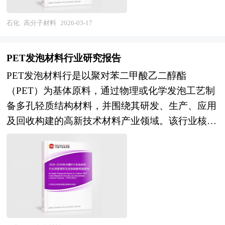
性能应用场景将突破；产业整合维度，具备原料-
呈现线型、支链型或三维网络状，并可通过调控链
展现状、如何面对行业的发展挑战、行业的发展建
济和社会运行和成果进行分析、产业链上下游行业
区规划落地项目案例，拥有丰富的产业园区、特色
材料-制品一体化能力、降解认证体系完备及回收
节组成、聚合度与微观排列实现性能的定向设计。
议、行业竞争力，以及行业的投资分析和趋势预测
石化
高分子材料
2026-03-17
发展状况、行业供需形势、进出口等进行了深入研
小镇、田园综合体、文旅地产、智慧物流、乡村振
堆肥网络布局的头部企业将通过并购整合提升市场
高分子材料按材料来源分为天然高分子材料与合成
等等。报告还综合了化学品行业的整体发展动态，
究，并重点分析了中国液化石油气行业发展状况和
兴等类型项目规划经验。 中研普华28年的产业研
集中度，作坊式生产模式将逐步出清；标准体系维
高分子材料两大体系，前者源于生物体内存在的纤
对行业在产品方面提供了参考建议和具体解决办
特点，以及2026年“十五五”规划期中国液化石油气
究服务经验，形成了独特的产业研究及战略投资一
PET发泡材料行业研究报告
度，全生命周期碳足迹评价、降解性能快速检测及
维素、蛋白质、天然橡胶等，后者则以石油、天然
法。报告对于化学品产品生产企业、经销商、行业
行业将面临的挑战、行业的区域发展状况与竞争格
体化服务体系，涉及8000多个细分行业，积累了数
PET发泡材料行是以聚对苯二甲酸乙二醇酯
海洋降解标准等完善，将净化市场环境，提升国际
气等为原料，经催化聚合制得塑料、合成橡胶、合
管理部门以及拟进入该行业的投资者具有重要的参
局。报告还对“十五五”时期全球及中国液化石油气
十万份行业研究报告数据库、服务了20多万家企事
（PET）为基体原料，通过物理或化学发泡工艺制
认可度。 本研究咨询报告由中研普华咨询公司领
成纤维等主流产品。按功能应用进一步划分为通用
考价值，对于研究我国化学品行业发展规律、提高
行业发展动向和趋势作了详细分析和预测，并对液
业单位，现已成为中国最具影响力的产业研究咨询
备多孔轻质结构材料，并围绕其研发、生产、应用
衔撰写，在大量周密的市场调研基础上，主要依据
高分子材料、特种高分子材料与功能高分子材料三
企业的运营效率、促进企业的发展壮大有学术和实
化石油气行业进行了趋向研判，是液化石油气经营
综合服务机构。集团下属研究院的产业研究报告在
及回收构建的高新技术材料产业领域。该行业核心
了国家统计局、国家商务部、国家发改委、国家经
类，前者实现大规模工业化应用，后者聚焦耐高
践的双重意义。
企业，科研、投资机构等单位准确了解目前液化石
大量周密的市场调研基础上，主要依据了国家统计
在于利用PET优异的力学性能、热稳定性和可回收
济信息中心、国务院发展研究中心、国家海关总
温、高强度、导电、医用、分离膜等高端性能需
油气行业发展动态，把握企业定位和发展方向不可
局、国家商务部、国家市场监督管理总局、国家发
性，通过先进的发泡技术实现材料的轻量化、高强
署、全国商业信息中心、中国经济景气监测中心、
求，满足航空航天、电子信息、新能源、生物医药
多得的精品研究报告。
改委、国家经济信息中心、国务院发展研究中心、
度与功能化协同优化，形成具备高比强度、耐高
中国行业研究网、全国及海外相关报刊杂志的基础
等战略性新兴产业的技术支撑。高分子材料因其质
国家海关总署、中国经济景气监测中心、中国行业
温、阻燃、低烟无毒及环境友好等综合性能的新型
信息以及可降解材料行业研究单位等公布和提供的
轻、可塑性强、绝缘性好、耐腐蚀、易加工成型等
研究网、国内外相关报刊杂志的基础信息以及农药
结构泡沫材料。 随着全球对可持续发展和循环经
大量资料。报告对我国可降解材料行业的供需状
综合优势，在汽车轻量化、建筑节能、电子封装、
专业研究单位等公布和提供的大量资料。对我国农
济的高度重视，PET发泡材料因其可100%回收再
况、发展现状、子行业发展变化等进行了分析，重
医疗器械、包装材料等领域发挥不可替代作用。
药的行业现状、市场各类经营指标的情况、重点企