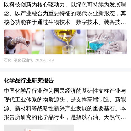
以科技创新为核心驱动力、以绿色可持续为发展理
念、以产业融合为重要特征的现代农业新形态，其
核心功能在于通过生物技术、数字技术、装备技术
的集成应用，实现农业生产的精准化、智能化、集
约化与生态化，全面提升土地产出率、劳动生产率
与资源利用率，保障国家粮食安全与重要农产品有
效供给。从产业范畴来看，新型农业涵盖生物育
石化
液化石油气
2026-03-19
种、智慧农业、设施农业、循环农业、有机农业、
都市农业、创意农业及农业服务化等多元业态，贯
化学品行业研究报告
穿产前（种业创新、智能装备、农业大数据）、产
中国化学品行业作为国民经济的基础性支柱产业与
中（精准种植养殖、绿色防控、智能管控）与产后
现代工业体系的物质源头，是支撑高端制造、新能
（冷链物流、农产品加工、品牌营销）的全产业链
源、新材料等战略性新兴产业发展的重要基石。本
条。按照技术路径可分为以基因编辑、合成生物学
报告所研究的化学品行业，是指以石油、天然气、
为代表的生物农业，以物联网、人工智能、区块链
煤炭、矿石及生物质等为原料，通过化学或生物化
为支撑的数字农业，以植物工厂、垂直农场为标志