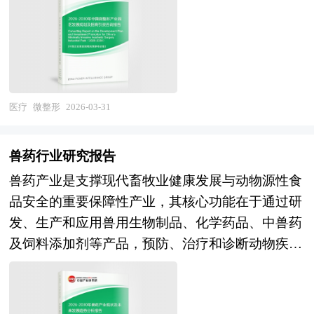
从"医疗中心"向"健康中心"升级的关键攻坚期。经
构中所占的比重越来越大，新兴产业将逐步取代煤
产业生态体系。其本质是依托区域优势资源，打造
过多年发展，我国已建成覆盖全民的基本医疗保障
炭、钢铁、水泥、化工这些传统行业，成为经济发
具有高附加值和强技术壁垒的医疗健康产业集群，
体系，医药卫生体制改革持续深化，健康服务业、
展的主要驱动力量。 中研普华发布《2026-2030年
服务于日益增长的非手术类轻医美市场需求。 园
健康养老业及健身休闲业快速崛起，互联网医疗、
生物医药行业并购重组机会及投融资战略研究咨询
区内往往聚集了微整形医疗机构、医美器械与耗材
智慧健康管理及精准营养等新业态蓬勃发展，部分
报告》由资深专家和研究人员通过周密的市场调
生产企业、生物技术研发机构、检测认证平台、专
医疗
微整形
2026-03-31
企业在基因检测、AI辅助诊断及健康管理平台方面
研，依据国家统计局、政府部门机构发布的最新权
业培训机构以及金融服务和法律咨询等第三方支持
形成创新示范，大健康产业规模持续扩大。展
威数据，并对多位业内资深专家进行深入访谈的基
机构，实现资源共享、信息互通和业务协同。同
望"十五五"时期，中国大健康行业将迎来人口老龄
兽药行业研究报告
础上，通过相关市场研究的工具、理论和模型撰写
时，园区配备完善的基础设施和政策支持体系，包
化深化与健康消费升级共振的战略机遇。需求演进
而成。本报告主要分析了国内企业并购重组政策及
兽药产业是支撑现代畜牧业健康发展与动物源性食
括医疗资质审批绿色通道、科研经费补贴、人才引
维度，随着"60后"新老年群体规模扩张与健康意识
规模、上市公司并购重组与操作策略、生物医药行
品安全的重要保障性产业，其核心功能在于通过研
进激励、税收优惠等，以降低企业运营成本，提升
觉醒，对慢病管理、康复护理、心理健康及品质养
业兼并重组动因、生物医药企业兼并重组风险及对
发、生产和应用兽用生物制品、化学药品、中兽药
整体竞争力。由于微整形行业对安全性、合规性和
老的需求将呈爆发式增长，推动健康服务从疾病治
策建议，最后对生物医药企业海外并购风险及策
及饲料添加剂等产品，预防、治疗和诊断动物疾
技术专业性要求极高，微整形产业园区还承担着规
疗向健康维护与功能促进转型；技术赋能维度，基
略、融资渠道选择提出相关建议，是企业了解行业
病，促进动物生长，提高养殖生产效率，保障动物
范行业标准、强化医疗监管、推动产学研融合的重
于健康大数据的个性化风险评估、AI驱动的智能健
并购重组发展动态，把握市场机会，正确制定企业
健康与公共卫生安全，维护人类食品安全与生态平
要职能，有助于提升区域在高端医疗服务领域的影
康管理及远程医疗的常态化应用，将构建"预防-干
发展战略的必备参考工具，极具参考价值！
衡。从产业范畴来看，兽药产业涵盖上游原料药与