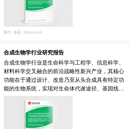
响力。 "产业园区"是执行城市产业职能的重要空间
预-治疗-康复"全链条数字化健康服务体系；产业融
生物材料（抗生素中间体、疫苗毒株、佐剂、培养
形态，园区在改善区域投资环境、引进外资、促进
合维度，医疗、养老、体育、旅游、保险及食品的
基、中药材），中游制剂生产与研发（兽用疫苗、
产业结构调整和发展经济等方面发挥积极的辐射、
跨界融合将催生健康管理、健康旅居、运动康复及
化学药品制剂、中兽药、诊断试剂、饲料药物添加
示范和带动作用，成为城市经济腾飞的助推器。产
健康金融等新业态，丰富大健康产业内涵；制度创
剂），以及下游流通与应用服务（兽药经销商、养
医疗
兽药
2026-03-26
业园区是区域经济发展、产业调整和升级的重要空
新维度，随着个人养老金制度完善、长期护理保险
殖企业、兽医诊疗、动物防疫、技术服务）的完整
间聚集形式，担负着聚集创新资源、培育新兴产
扩围及健康数据共享机制建立，健康支付体系与产
产业链条。按照产品类型可分为兽用生物制品（疫
业、推动城市化建设等一系列的重要使命。园区的
合成生物学行业研究报告
业激励机制将更加优化；治理升级维度，大健康产
苗、诊断制品）、兽用化学药品（抗生素、抗寄生
具体形式多种多样，主要包括高新区、开发区、科
合成生物学行业是生命科学与工程学、信息科学、
业标准体系、质量监管及信用评价机制的完善，将
虫药、消毒药）、中兽药及饲料添加剂，按照应用
技园、工业区、产业基地、特色产业园等以及近来
材料科学交叉融合的前沿战略性新兴产业，其核心
净化市场环境，提升行业发展质量。 本研究咨询
对象则形成猪用、禽用、反刍动物用、水产用、宠
各地陆续提出的产业新城、科技新城等。 产业园
功能在于通过设计、改造乃至从头合成具有特定功
报告由中研普华咨询公司领衔撰写，在大量周密的
物用等多元矩阵。随着养殖业规模化与食品安全监
区作为产业集群的要载体和组成部分，现在园区经
能的生物系统，实现对生命体代谢途径、基因线
市场调研基础上，主要依据了国家统计局、国家商
管趋严，兽药产业正从粗放增长向质量效益、从治
济效应已引起越来越多人关注。国内外产业园区发
路、细胞工厂的精准编程，从而高效生产传统化学
务部、国家发改委、国家经济信息中心、国务院发
疗为主向预防为主转变，其产业边界不断向减抗替
展成功案例表明，产业园区能够有效地创造聚集
合成难以制备或成本过高的高价值物质，为解决能
展研究中心、国家海关总署、全国商业信息中心、
抗、精准用药、宠物医疗等新兴领域延伸。 当
力，通过共享资源的、克服外部负效应，带动关联
源、材料、健康、环境等领域的重大挑战提供创新
中国经济景气监测中心、中国行业研究网、全国及
前，中国兽药产业正处于减量增效与结构优化的关
产业的发展，从而有效地推动产业集群的形成。产
性解决方案。从产业范畴来看，合成生物学行业涵
海外相关报刊杂志的基础信息以及大健康行业研究
键转型期。经过多年的发展积累，我国已成为全球