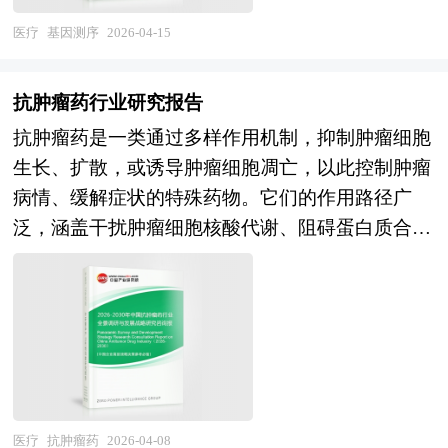
引和鼓励大量企业进驻和发展，这为形成产业集群
算、DNA存储等颠覆性领域延伸。 当前，中国合
界融合（生物技术、数字化服务、养殖产业链）催
第四代纳米孔测序的演进，每一代技术在读长、通
和发挥产业集群效应准备了条件。 要使包括成本
医疗
基因测序
2026-04-15
成生物学行业正处于技术突破密集与产业化加速的
生新型兽药企业，而技术落后、环保不达标、质量
量、成本及应用场景上各具特色，共同推动着行业
优势、市场优势、创新优势、扩张优势等方面内容
关键成长期。经过多年的科研积累与政策支持，我
风险高的企业将面临淘汰或整合。 本研究咨询报
向更高精度、更低成本、更快速度方向发展。 未
在内的产业集群效应得以有效发挥，除了企业在地
国在基因编辑工具开发、工业微生物改造、发酵工
抗肿瘤药行业研究报告
告由中研普华咨询公司领衔撰写，在大量周密的市
来30年的经济社会发展将历经两个阶段：第一个阶
理上的集中外，还必须具备一些条件，例如，形成
程等方面已形成显著优势，深圳、上海、天津等地
抗肿瘤药是一类通过多样作用机制，抑制肿瘤细胞
场调研基础上，主要依据了国家统计局、国家商务
段，到2035年基本实现社会主义现代化；第二个阶
产业配套，产业之间有着密切的物质和技术联系；
合成生物学重大科技基础设施建成运行，一批由顶
生长、扩散，或诱导肿瘤细胞凋亡，以此控制肿瘤
部、国家发改委、国家经济信息中心、国务院发展
段，到本世纪中叶把我国建成富强民主文明和谐美
企业间信息交流渠道畅通，交流手段和途径众多，
尖科学家创立的企业获得资本青睐，多个生物制造
病情、缓解症状的特殊药物。它们的作用路径广
研究中心、国家海关总署、全国商业信息中心、中
丽的社会主义现代化强国。科学编制“十五五”规
企业间形成良好的信任和合作关系；形成有利于技
产品实现万吨级产业化，部分领域已达到国际领先
泛，涵盖干扰肿瘤细胞核酸代谢、阻碍蛋白质合
国经济景气监测中心、中国行业研究网、全国及海
划，对持续推进经济社会高质量发展、有效应对国
术创新和制度创新的环境，创新的"产业空气"浓
水平。未来，中国合成生物学行业将在"生物经
成、阻断特定信号传导通路、调节机体免疫功能
外相关报刊杂志的基础信息以及兽药行业研究单位
内外复杂多变形势、满足人民群众日益增长的美好
厚；形成被广泛认可的价值观和理念，从而构建区
济"战略与"制造强国建设"的双重驱动下，进入规
等，在肿瘤治疗体系中占据核心地位，从早期的姑
等公布和提供的大量资料。报告对我国兽药行业的
生活需要意义重大，是党和国家治国理政、引领发
域文化。而产业园区恰恰有利于这些条件的形成，
模化应用与生态繁荣的新阶段。从市场前景看，全
息治疗到如今的精准施治，始终肩负着延长患者生
供需状况、发展现状、子行业发展变化等进行了分
展方向的重要举措。 五年规划是国家对经济社会
如政府对与园区进行整体规划和科学管理，在企业
球化学品市场生物制造渗透率提升空间巨大，生物
存期、提升生活质量的重任。 在当代肿瘤治疗领
析，重点分析了国内外兽药行业的发展现状、如何
发展的顶层设计，也是一种纲领性文件。目前中国
引进上就考虑到产业的配套和企业的联系等。目
医药领域细胞与基因治疗、RNA药物等需求拉动上
域，抗肿瘤药的发展正呈现出诸多引人瞩目的热点
面对行业的发展挑战、行业的发展建议、行业竞争
也是世界上编制五年规划（计划）最多的国家。中
前，大多产业园区是指由政府或企业为实现产业发
游工具与原料市场，农业食品领域替代蛋白、生物
趋势。精准治疗理念的深度渗透，推动抗肿瘤药研
力，以及行业的投资分析和趋势预测等等。报告还
研普华产业研究院在对未来“十五五”时期社会经济
展目标而创立的特殊区位环境。 产业园区的一般
农药等新品类打开增量空间，生物能源与生物材料
发朝着靶点更精准的方向迈进。科研人员愈发聚焦
综合了兽药行业的整体发展动态，对行业在产品方
医疗
抗肿瘤药
2026-04-08