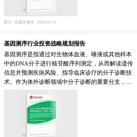
业园区所具有的性质和特征决定了产业集群最终方
盖上游使能技术（基因合成与测序、基因编辑、生
单位等公布和提供的大量资料。报告对我国大健康
最大的兽药生产国与消费国，产业规模持续扩大，
向，形成产业园区和产业集群的良性互动，是区域
物信息学、自动化实验平台），中游平台能力建设
行业的供需状况、发展现状、子行业发展变化等进
疫苗与原料药产能全球领先，部分企业在基因工程
经济增长的重要途径。在产业集群的指导下，推进
（菌株设计构建、高通量筛选、发酵工艺开发、分
行了分析，重点分析了国内外大健康行业的发展现
医疗
合成生物学
2026-03-19
疫苗、悬浮培养技术等方面取得突破，新版兽药
产业园区建设，不仅是当前发展产业集群的需要，
离纯化），以及下游应用转化（生物医药、化工材
状、如何面对行业的发展挑战、行业的发展建议、
GMP全面实施推动行业规范化升级。未来，中国兽
更是加快新型工业化进程的必然选择。 在区域竞
料、农业食品、能源环保）的完整产业链条。按照
行业竞争力，以及行业的投资分析和趋势预测等
药产业将在"畜牧业高质量发展"与"食品安全战
基因测序行业投资战略规划报告
争日趋激烈的今天，产业集群已成为提高区域竞争
技术层级可分为工具层（DNA读写编技术与自动化
等。报告还综合了大健康行业的整体发展动态，对
略"的双重驱动下，进入创新驱动与价值重塑的新
基因测序是指通过对生物体血液、唾液或其他样本
力的重要途径。世界各地包括我国各地的进程中，
平台）、平台层（底盘细胞设计与通用型细胞工
行业在产品方面提供了参考建议和具体解决办法。
阶段。从市场前景看，养殖业规模化与生物安全投
中的DNA分子进行核苷酸序列测定，从而解读遗传
都把培育和发展产业集群当作政府推进的一项非常
厂）及应用层（具体产品的生物制造），按照应用
报告对于大健康产品生产企业、经销商、行业管理
入加大支撑疫苗与消毒剂需求，减抗替抗政策拉动
信息并预测疾病风险、指导临床诊疗的分子诊断技
重要的工作。当前，国内理论界已形成普遍的认
领域则形成生物制药（抗生素、疫苗、细胞治
部门以及拟进入该行业的投资者具有重要的参考价
替抗产品市场扩容，宠物医疗与诊断制品市场高速
术。作为体外诊断领域中分子诊断的重要分支，基
识，认为园区是形成地方产业集群的主要载体。产
疗）、精细化工（生物基材料、化妆品原料）、农
值，对于研究我国大健康行业发展规律、提高企业
增长，预计产业将保持稳健增长，结构优化与价值
因测序区别于PCR、FISH等传统技术的核心优势在
业集群在空间上的表现形式是相关产业和支撑机构
业食品（生物农药、人造蛋白、功能食品添加剂）
的运营效率、促进企业的发展壮大有学术和实践的
创造超越规模扩张。产业格局层面，具备自主研发
于能够检测未知遗传序列，实现对基因组的全面扫
在地理上的集中，因而，产业集群形成和产业集群
及能源环保（生物燃料、生物降解材料、污染物生
双重意义。
能力、规模化生产能力、技术服务网络及国际化注
描与深度分析，在疾病早筛、精准诊疗、药物研发
效应得到发挥的第一条件是产业在地理上的聚集
物修复）等多元矩阵。随着基因编辑技术成熟与人
册经验的头部企业集团将确立主导地位，行业集中
及生育健康等领域具有不可替代的价值。按照技术
性。产业园区是政府划出一块区域，通过优化经济
工智能赋能，合成生物学正从实验室研究向工业化
度加速提升，专业化企业在特定领域（宠物药、诊
代际划分，基因测序经历了从第一代Sanger测序到
发展的软环境和硬环境，制定一系列优惠政策，吸
生产跨越，其产业边界不断向活体材料、生物计
断制品、中兽药、替抗产品）形成差异化优势，跨
第二代高通量测序（NGS）、第三代单分子测序及