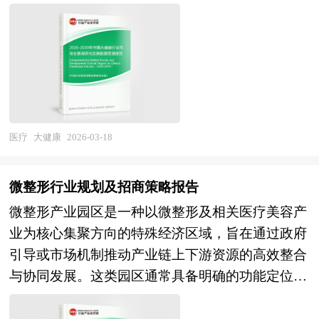
食住行、生老病死，对生命实施全程、全面、全要
动下，正从仿制药为主向创新驱动、从跟随模仿向
素呵护的广泛产业生态，涵盖医疗服务、医药制
原始创新、从国内市场向全球布局方向深度演进，
造、健康管理、康复养老、健身休闲、健康食品、
成为"十五五"期间产业整合与价值创造的战略高
智慧医疗及健康保险等多元业态，并延伸至心理健
地。 随着国际经济一体化的步伐加快，企业竞争
康、健康文旅、健康家居及环境健康等新兴领域。
日趋激烈，企业要在激烈的国际竞争中求得生存与
该行业横跨生物医学、信息技术、营养学、心理
发展，资本扩张无疑十分必要。在快速的资本积聚
学、体育科学及环境科学等多个交叉领域，具有需
中，企业兼并重组是一条可选择的道路。在国际化
医疗
大健康
2026-03-18
求刚性增长、产业边界模糊、技术融合加速、消费
的企业兼并重组趋势下，如何借企业兼并重组的东
升级驱动及社会公益属性强等典型特征。随着人口
风，打造我国企业的航空母舰显得尤为重要。企业
微整形行业规划及招商策略报告
结构变迁、疾病谱转型及健康理念从"治已
兼并重组对我国企业明晰产权，完善企业的治理结
微整形产业园区是一种以微整形及相关医疗美容产
病"向"治未病"深度演进，大健康产业已从传统的
构及建立现代企业制度也意义重大。 并购重组是
业为核心集聚方向的特殊经济区域，旨在通过政府
医疗救治向预防保健、健康促进及品质生活全面拓
结构调整、提高行业整体素质的重要手段，尤其在
引导或市场机制推动产业链上下游资源的高效整合
展，其产业价值正从单一疾病治疗向全生命周期健
产业发展到规模竞争的当下。从并购涉及的行业来
与协同发展。这类园区通常具备明确的功能定位，
康管理与主动健康干预深度延伸。 当前中国大健
看，新兴行业的加入凸显当前的经济转型轨迹。随
集研发创新、临床应用、教育培训、产品生产、展
康产业正处于从"规模扩张"向"质量效益"转型、
着新兴行业对传统行业的渗透、新兴行业在经济结
示交易及配套服务于一体，形成专业化、集群化的