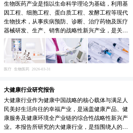
生物医药产业是指以生命科学理论为基础，利用基
因工程、细胞工程、蛋白质工程、发酵工程等现代
生物技术，从事疾病预防、诊断、治疗药物及医疗
器械研发、生产、销售的战略性新兴产业，是关系
国计民生、经济发展和国家安全的战略性领域。行
业范畴涵盖生物制药（抗体药物、重组蛋白、疫
苗、血液制品、细胞与基因治疗）、化学制药（创
新药、高端仿制药）、现代中药、医疗器械（高端
医疗
生物医药
2026-03-31
影像设备、植介入器械、体外诊断）以及CXO（合
同研发、生产、销售组织）等全产业链环节。作为
大健康行业研究报告
新一轮科技革命与产业变革的核心领域，生物医药
大健康行业作为健康中国战略的核心载体与满足人
产业具有研发投入大、周期长、风险高、回报高的
民美好生活向往的幸福产业，是涵盖健康产品、健
显著特征，其发展水平直接关系到人民健康福祉、
康服务及健康环境全产业链的综合性战略性新兴产
医药产业国际竞争力与生物安全保障能力，在人口
业。本报告所研究的大健康行业，是指围绕人的衣
老龄化加剧、疾病谱变化、健康消费升级的多重驱