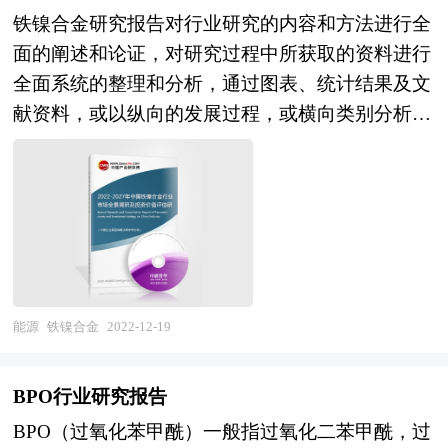
密的市场调研基础上，主要依据了国家统计局、国
行了探讨，是壁炉及相关企业、投资部门、研究机
铁镍合金研究报告对行业研究的内容和方法进行全
家商务部、国家发改委、国家经济信息中心、国务
构准确了解目前中国市场发展动态，把握壁炉行业
面的阐述和论证，对研究过程中所获取的资料进行
院发展研究中心、国家海关总署、全国商业信息中
发展方向，为企业经营决策提供重要参考的依据。
全面系统的整理和分析，通过图表、统计结果及文
心、中国经济景气监测中心、中国行业研究网、全
献资料，或以纵向的发展过程，或横向类别分析提
国及海外相关报刊杂志的基础信息以及面膜行业研
出论点、分析论据，进行论证。报告如实地反映客
究单位等公布和提供的大量资料。报告对我国面膜
观情况，一切叙述、说明、推断、引用恰如其分，
行业的供需状况、发展现状、子行业发展变化等进
文字、用词表达准确，概念表述科学化。报告对行
行了分析，重点分析了国内外面膜行业的发展现
业相关各种因素进行具体调查、研究、分析，洞察
状、如何面对行业的发展挑战、行业的发展建议、
行业今后的发展方向、行业竞争格局的演变趋势以
行业竞争力，以及行业的投资分析和趋势预测等
及技术标准、市场规模、潜在问题与行业发展的症
等。报告还综合了面膜行业的整体发展动态，对行
结所在，评估行业投资价值、效果效益程度，提出
能源
铁镍合金
2022-12-19
业在产品方面提供了参考建议和具体解决办法。报
建设性意见建议，为行业投资决策者和企业经营者
告对于面膜产品生产企业、经销商、行业管理部门
提供参考依据。 本研究咨询报告由中研普华咨询
以及拟进入该行业的投资者具有重要的参考价值，
BPO行业研究报告
公司领衔撰写，在大量周密的市场调研基础上，主
对于研究我国面膜行业发展规律、提高企业的运营
BPO（过氧化苯甲酰）一般指过氧化二苯甲酰，过
要依据了国家统计局、国家商务部、国家发改委、