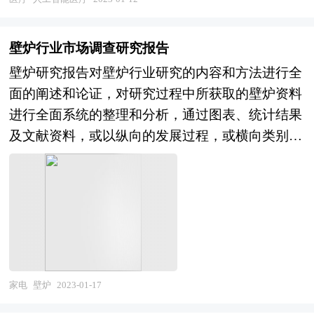
人工智能医疗行业的市场走向和发展趋势。 本报
告专业！权威！报告根据人工智能医疗行业的发展
壁炉行业市场调查研究报告
轨迹及多年的实践经验，对中国人工智能医疗行业
壁炉研究报告对壁炉行业研究的内容和方法进行全
的内外部环境、行业发展现状、产业链发展状况、
面的阐述和论证，对研究过程中所获取的壁炉资料
市场供需、竞争格局、标杆企业、发展趋势、机会
进行全面系统的整理和分析，通过图表、统计结果
风险、发展策略与投资建议等进行了分析，并重点
及文献资料，或以纵向的发展过程，或横向类别分
分析了我国人工智能医疗行业将面临的机遇与挑
析提出论点、分析论据，进行论证。壁炉报告绝对
战，对人工智能医疗行业未来的发展趋势及前景作
如实地反映客观情况，叙述、说明、推断、引用均
出审慎分析与预测。是人工智能医疗企业、学术科
恰如其分。文字、用词应力求准确。研究报告的文
研单位、投资企业准确了解行业最新发展动态，把
字也简单、明了、通顺、流畅，既明白如话，又把
握市场机会，正确制定企业发展战略的必备参考工
研究的效果准确地、科学地表达出来。壁炉研究报
具，极具参考价值！
告以行业为研究对象，并基于行业的现状，行业经
济运行数据，行业供需现状，行业竞争格局，重点
家电
壁炉
2023-01-17
企业经营分析，行业产业链分析，市场集中度等现