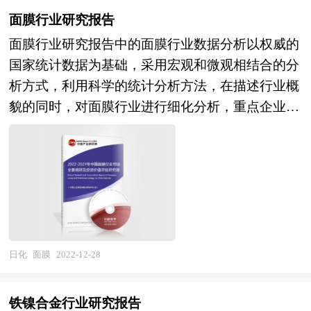
实指标，分析预测行业的发展前景和投资价值。通
面膜行业研究报告
过最深入的数据挖掘，对行业进行严谨分析，从多
面膜行业研究报告中的面膜行业数据分析以权威的
个角度去评估企业市场地位，准确挖掘企业的成长
国家统计数据为基础，采用宏观和微观相结合的分
性，已经为众多企业带来了最专业的研究和最有价
析方式，利用科学的统计分析方法，在描述行业概
值的咨询服务过程。 本研究咨询报告由中研普华
貌的同时，对面膜行业进行细化分析，重点企业状
咨询公司领衔撰写，在大量周密的市场调研基础
况等。报告中主要运用图表及表格方式，直观地阐
上，主要依据了国家统计局、国家商务部、国家发
明了行业的经济类型构成、规模构成、经营效益比
改委、国家经济信息中心、国务院发展研究中心、
较、供需状况等，是企业了解面膜行业市场状况必
国家海关总署、全国商业信息中心、中国经济景气
不可少的助手。在形式上，报告以丰富的数据和图
监测中心、中国行业研究网以及国内外多种相关报
表为主，突出文章的可读性和可视性，避免套话和
刊杂志媒体提供的最新研究资料。本报告对国内外
空话。报告附加了与行业相关的数据、政策法规目
壁炉行业的发展状况进行了深入透彻地分析，对我
录、主要企业信息及行业的大事记等，为投资者和
日化
面膜
2022-12-28
国行业市场情况、技术现状、供需形势作了详尽研
业界人士提供了一幅生动的行业全景图。 本研究
究，重点分析了国内外重点企业、行业发展趋势以
咨询报告由中研普华咨询公司领衔撰写，在大量周
及行业投资情况，报告还对壁炉下游行业的发展进
铁镍合金行业研究报告