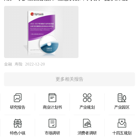
报刊杂志的基础信息以及专业研究单位等公布和提
关报刊杂志的基础信息、BPO行业研究单位等公布
寿险行业研究报告，以专业的研究方法帮助客户深
供的大量资料。对我国茶树菇行业作了详尽深入的
和提供的大量资料以及对行业内企业调研访察所获
入的了解寿险行业，发现投资价值和投资机会，规
分析，是企业进行市场研究工作时不可或缺的重要
得的大量第一手数据，对我国BPO市场的发展状
避经营风险，提高管理和运营能力。寿险行业报告
参考资料，同时也可作为金融机构进行信贷分析、
况、供需状况、竞争格局、赢利水平、发展趋势等
是从事寿险行业投资之前，对寿险行业相关各种因
证券分析、投资分析等研究工作时的参考依据。
进行了分析。报告重点分析了BPO前十大企业的研
素进行具体调查、研究、分析，评估项目可行性、
发、产销、战略、经营状况等。报告还对BPO市场
效果效益程度，提出建设性意见建议对策等，为寿
风险进行了预测，为BPO生产厂家、流通企业以及
险行业投资决策者和主管机关审批的研究性报告。
金融
寿险
2022-12-20
零售商提供了新的投资机会和可借鉴的操作模式，
以阐述对寿险行业的理论认识为主要内容，重在研
对欲在BPO行业从事资本运作的经济实体等单位准
更多相关报告
究寿险行业本质及规律性认识的研究。寿险行业研
确了解目前中国BPO行业发展动态，把握企业定位
究报告持续提供高价值服务，是企业了解各行业当
和发展方向有重要参考价值。
前最新发展动向、把握市场机会、做出正确投资和
研究报告
商业计划书
产业规划
产业园区
明确企业发展方向不可多得的精品资料。 本研究
咨询报告由中研普华咨询公司领衔撰写，在大量周
密的市场调研基础上，主要依据了国家统计局、国
特色小镇
市场调研
消费者调研
十四五规划
家商务部、国家发改委、国家经济信息中心、国务