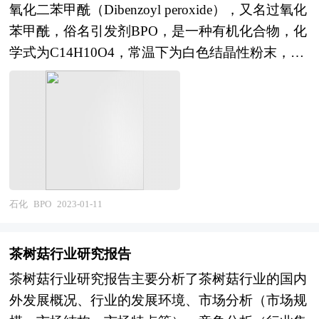
效率、促进企业的发展壮大有学术和实践的双重意
氧化二苯甲酰（Dibenzoyl peroxide），又名过氧化
国家经济信息中心、国务院发展研究中心、国家海
义。
苯甲酰，俗名引发剂BPO，是一种有机化合物，化
关总署、全国商业信息中心、中国经济景气监测中
学式为C14H10O4，常温下为白色结晶性粉末，微
心、中国行业研究网、全国及海外多种相关报纸杂
有苦杏仁气味，能溶于苯、氯仿、乙醚，微溶于乙
志的基础信息等公布和提供的大量资料和数据，客
醇及水，主要用作聚氯乙烯、不饱和聚酯类、聚丙
观、多角度地对中国铁镍合金市场进行了分析研
烯酸酯等的单体聚合引发剂，也可作聚乙烯的交联
究。报告在总结中国铁镍合金行业发展历程的基础
剂，还可作橡胶硫化剂。 随着国内经济的发展，
上，结合新时期的各方面因素，对中国铁镍合金行
BPO市场发展面临巨大机遇和挑战。在市场竞争方
业的发展趋势给予了细致和审慎的预测论证。报告
面，BPO企业数量越来越多，市场正面临着供给与
资料详实，图表丰富，既有深入的分析，又有直观
需求的不对称，BPO行业有进一步洗牌的强烈要
石化
BPO
2023-01-11
的比较，为铁镍合金企业在激烈的市场竞争中洞察
求，但是在一些BPO细分市场仍有较大的发展空
先机，能准确及时的针对自身环境调整经营策略。
间，信息化技术将成为核心竞争力。本报告通过深
茶树菇行业研究报告
入的调查、分析，投资者能够充分把握行业目前所
茶树菇行业研究报告主要分析了茶树菇行业的国内
处的全球和国内宏观经济形势，具体分析该产品所
外发展概况、行业的发展环境、市场分析（市场规
在的细分市场，对BPO行业总体市场的供求趋势及