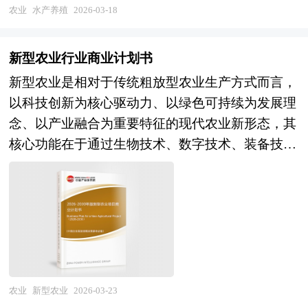
类、贝类）及深远海养殖、稻渔综合种养等多元模
农业
水产养殖
2026-03-18
式，并延伸至苗种繁育、饲料加工、动保投入品、
加工流通及休闲渔业等完整产业链。该行业横跨水
新型农业行业商业计划书
生生物学、营养与饲料学、生态学、装备工程及食
新型农业是相对于传统粗放型农业生产方式而言，
品科学等多个专业领域，具有资源依赖性强、环境
以科技创新为核心驱动力、以绿色可持续为发展理
敏感性高、疫病风险突出、周期性波动显著等典型
念、以产业融合为重要特征的现代农业新形态，其
特征。随着居民膳食结构升级、海洋牧场建设加速
核心功能在于通过生物技术、数字技术、装备技术
及"双碳"目标推进，水产养殖已从传统的产量扩张
的集成应用，实现农业生产的精准化、智能化、集
模式向生态健康养殖、智慧精准养殖及全产业链高
约化与生态化，全面提升土地产出率、劳动生产率
值化方向深度转型，其产业价值正从初级农产品供
与资源利用率，保障国家粮食安全与重要农产品有
给向食品安全保障、生态修复服务及碳汇功能实现
效供给。从产业范畴来看，新型农业涵盖生物育
多元延伸。 当前中国水产养殖产业正处于从"粗放
种、智慧农业、设施农业、循环农业、有机农业、
增长"向"绿色发展"转型、从"近岸密集"向"深远海
都市农业、创意农业及农业服务化等多元业态，贯
拓展"升级的关键攻坚期。经过多年发展，我国已
穿产前（种业创新、智能装备、农业大数据）、产
成为全球最大的水产养殖国，养殖产量占世界总产
农业
新型农业
2026-03-23