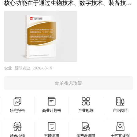
高标准农田建设与设施农业扩张释放智能装备需
情况对新型农业项目未来发展前景进行了研判。本
核心功能在于通过生物技术、数字技术、装备技术
密的市场调研基础上，主要依据了国家统计局、国
式变革与产业组织重构的关键转型期。经过多年
求，农业劳动力短缺与生产成本上升倒逼自动化替
报告深入挖掘项目的优势，将项目潜力、商业模
的集成应用，实现农业生产的精准化、智能化、集
家商务部、国家发改委、国家经济信息中心、国务
的"菜篮子"工程建设与设施农业扩张，我国已成为
代，粮食安全战略与品质农业需求拉动精准农业普
式、运营规划、财务预计等方面的内容完美地展现
约化与生态化，全面提升土地产出率、劳动生产率
院发展研究中心、国家海关总署、全国商业信息中
全球最大的蔬菜生产国与消费国，设施蔬菜面积稳
及，农业碳汇监测与绿色农业发展创造新增长点，
给投资者，最大限度提升您的公司/项目价值，确
与资源利用率，保障国家粮食安全与重要农产品有
心、中国经济景气监测中心、中国行业研究网、全
居世界首位，南菜北运、西菜东调的大流通格局基
预计行业将保持高速增长，从"技术导入期"向"产
保您的商业计划处于同行领先水平，将是您成功融
效供给。从产业范畴来看，新型农业涵盖生物育
国及海外相关报刊杂志的基础信息以及水产养殖行
本形成，周年均衡供应能力显著增强。未来，中国
业成长期"跨越。产业格局层面，具备核心装备技
资的敲门砖。我们策划制作的商业计划书在投资商
种、智慧农业、设施农业、循环农业、有机农业、
业研究单位等公布和提供的大量资料。报告对我国
蔬菜种植行业将在"稳产保供、提质增效"的政策基
术、农业数据运营能力、平台生态构建能力及农服
与金融机构的慎审下确保您的项目计划处于同行领
都市农业、创意农业及农业服务化等多元业态，贯
水产养殖行业的供需状况、发展现状、子行业发展
调下，进入现代化转型的攻坚阶段。从市场前景
网络覆盖的头部企业将确立主导地位，行业集中度
先水平，是您成功融资立项的先决要素。
穿产前（种业创新、智能装备、农业大数据）、产
变化等进行了分析，重点分析了国内外水产养殖行
农业
新型农业
2026-03-19
看，人口城镇化持续推进与居民膳食结构优化将拉
提升，专业化企业在特定作物（大田、设施、林
中（精准种植养殖、绿色防控、智能管控）与产后
业的发展现状、如何面对行业的发展挑战、行业的
动蔬菜消费总量稳步增长，净菜、鲜切菜、功能型
果）、特定环节（种植、养殖、加工）或特定技术
更多相关报告
（冷链物流、农产品加工、品牌营销）的全产业链
发展建议、行业竞争力，以及行业的投资分析和趋
蔬菜等加工与高端产品需求快速扩张，同时"一带
（遥感、AI、机器人）形成差异化优势，跨界融合
条。按照技术路径可分为以基因编辑、合成生物学
势预测等等。报告还综合了水产养殖行业的整体发
一路"沿线国家及RCEP区域市场的出口空间有望拓
（农机、农资、互联网、金融、保险）催生新型智
为代表的生物农业，以物联网、人工智能、区块链
展动态，对行业在产品方面提供了参考建议和具体
展；从区域布局看，设施蔬菜将向优势产区集聚，
慧农业服务商，而技术脱离实际、商业模式不清、
研究报告
商业计划书
产业规划
产业园区
为支撑的数字农业，以植物工厂、垂直农场为标志
解决办法。报告对于水产养殖产品生产企业、经销
形成黄淮海与环渤海、长江中下游、西北戈壁、华
服务能力薄弱的企业将面临淘汰。 本研究咨询报
的设施农业，以及以种养结合、废弃物资源化利用
商、行业管理部门以及拟进入该行业的投资者具有
南冬春等各具特色的产业带，与大城市周边"菜篮
告由中研普华咨询公司领衔撰写，在大量周密的市
为特征的循环农业等。随着乡村振兴战略的深入实
重要的参考价值，对于研究我国水产养殖行业发展
子"保障基地形成互补。产业组织层面，家庭农
特色小镇
市场调研
消费者调研
十五五规划