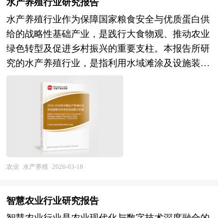
划书，企业可以自行补充单位信息，稍做调整就可
水产养殖行业研究报告
及碳汇渔业方法学开发，将重塑产业生态足迹与可
资本，待其发育相对成熟后，通过市场退出机制将
以作为项目计划书使用。我们也可以根据企业具体
持续发展能力；产业升级维度，水产品预制菜开
水产养殖行业作为保障国家粮食安全与优质蛋白供
所投入的资本由股权形态转化为资金形态，以收回
项目要求专项编写专业定制版，并根据详细要求合
发、冷链物流体系完善及品牌化营销将提升价值链
给的战略性基础产业，是践行大食物观、推动农业
投资，取得高额风险收益。全球风险资本市场已进
理报价，为企业项目立项、上马、融资提供全程指
地位，从"卖原料"向"卖产品""卖品牌"转型；种业
绿色转型及促进乡村振兴的重要支柱。本报告所研
入新一轮快速发展的周期。除了成熟投资热点地区
引服务。 本计划书主要有以下几大用途： 审批国
振兴维度，水产核心种源自主可控率提升与良种覆
究的水产养殖行业，是指利用水域滩涂及设施装
外，包括中国和印度、英国等新兴热点地区的风险
家资金——国家规范格式、关注产业发展、侧重社
盖率扩大，将夯实产业高质量发展基础。 本研究
备，通过人工繁育、饲养管理及病害防控等手段生
投资市场发展快速升温。中国的风险投资起步于20
会影响； 吸引外商投资——国际规范格式、遵从
咨询报告由中研普华咨询公司领衔撰写，在大量周
产水生动植物产品的农业生产活动，涵盖淡水养殖
世纪80年代，在市场经济的大潮中，中国的风险投
外资政策、确保外商利益； 吸引风险投资——金
密的市场调研基础上，主要依据了国家统计局、国
（鱼类、甲壳类、贝类）、海水养殖（海珍品、藻
资事业已经有了较大的发展。随着中国经济持续稳
融业规范格式、规避项目风险、保障收益回报；
家商务部、国家发改委、国家经济信息中心、国务
类、贝类）及深远海养殖、稻渔综合种养等多元模
定地高速增长和资本市场的逐步完善，中国的资本
友好企业合作——行业规范格式、互利的实施方
院发展研究中心、国家海关总署、全国商业信息中
式，并延伸至苗种繁育、饲料加工、动保投入品、
市场在最近几年呈现出强劲的增长态势，投资于中
案、谨慎的市场评估； 项目评比——专家完全版
心、中国经济景气监测中心、中国行业研究网、全
加工流通及休闲渔业等完整产业链。该行业横跨水
国市场的高回报率使中国成为全球资本关注的战略
格式、严密的实施计划、精确的收益评估。 商业
国及海外相关报刊杂志的基础信息以及水产养殖行
生生物学、营养与饲料学、生态学、装备工程及食
农业
水产养殖
2026-03-18
要地。 本报告由中研普华咨询公司领衔撰写，在
计划书（Business Plan）是公司、企业或项目单位
业研究单位等公布和提供的大量资料。报告对我国
品科学等多个专业领域，具有资源依赖性强、环境
大量周密的市场调研基础上，主要依据了国家统计
为了达到招商融资和其它发展目标之目的，在经过
水产养殖行业的供需状况、发展现状、子行业发展
敏感性高、疫病风险突出、周期性波动显著等典型
局、国家商务部、国家财政部、中国证券监督管理
智慧农业行业研究报告
前期对项目科学地调研、分析、搜集与整理有关资
变化等进行了分析，重点分析了国内外水产养殖行
特征。随着居民膳食结构升级、海洋牧场建设加速
委员会、中国风险投资协会、中国风险投资研究
智慧农业行业是农业现代化与数字技术深度融合的