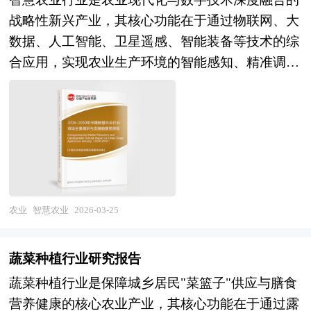
料的基础上，根据一定的格式和内容的具体要求而
业的发展现状、如何面对行业的发展挑战、行业的
及"双碳"目标推进，水产养殖已从传统的产量扩张
院、深圳创业投资同业公会、北京创业投资协会、
战略性新兴产业，其核心功能在于通过物联网、大
编辑整理的一个向投资商及其他相关人员全面展示
发展建议、行业竞争力，以及行业的投资分析和趋
模式向生态健康养殖、智慧精准养殖及全产业链高
上海创业投资行业协会、猫粮行业相关协会、中国
数据、人工智能、卫星遥感、智能装备等技术的综
公司和项目目前状况、未来发展潜力的书面材料。
势预测等等。报告还综合了水产养殖行业的整体发
值化方向深度转型，其产业价值正从初级农产品供
行业研究网、国内外相关刊物的基础信息以及各省
合应用，实现农业生产环境的智能感知、精准调控
商业计划书是包括项目筹融资、战略规划等经营活
展动态，对行业在产品方面提供了参考建议和具体
给向食品安全保障、生态修复服务及碳汇功能实现
市相关统计单位等公布和提供的大量资料。对猫粮
与科学决策，提升土地产出率、劳动生产率与资源
动的蓝图与指南，也是企业的行动纲领和执行方
解决办法。报告对于水产养殖产品生产企业、经销
多元延伸。 当前中国水产养殖产业正处于从"粗放
行业风险投资现状、国际化进程与外资进入、融资
利用率，推动农业从经验依赖向数据驱动、从粗放
案。 商业计划书是一份全方位描述企业发展的文
商、行业管理部门以及拟进入该行业的投资者具有
增长"向"绿色发展"转型、从"近岸密集"向"深远海
渠道、如何运作风险投资、退出机制及发展趋势等
经营向精准管理转型，保障国家粮食安全与农产品
件，是企业经营者素质的体现，是企业拥有良好融
重要的参考价值，对于研究我国水产养殖行业发展
拓展"升级的关键攻坚期。经过多年发展，我国已
进行了系统的分析，并重点分析了猫粮行业风险投
有效供给。从产业范畴来看，智慧农业行业涵盖上
资能力、实现跨式发展的重要条件之一。一份好的
规律、提高企业的运营效率、促进企业的发展壮大
成为全球最大的水产养殖国，养殖产量占世界总产
资的主要现存问题、相应对策以及新形势下面临的
游感知与传输层（农业传感器、无人机、卫星遥
商业计划书是获得贷款和投资的关键。如何吸引投
有学术和实践的双重意义。
量六成以上，在草鱼、鲢鳙等大宗淡水鱼及对虾、
机遇与挑战和企业的应对策略等。是风险投资公
感、农业物联网网关），中游平台与决策层（农业
资者、特别是风险投资家参与创业者的投资项目，
海带等海水养殖品种方面形成规模优势，部分企业
司、研究机构及猫粮行业相关企业准确了解目前猫
大数据平台、智能决策系统、农业AI模型、数字孪
这时一份高品质且内容丰富的商业计划书，将会使
农业
智慧农业
2026-03-25
在工厂化循环水养殖、深远海养殖装备及生物饵料
粮行业风险投资业发展动态，把握企业定位和发展
生农场），以及下游应用与执行层（智能农机、精
投资者更快、更好地了解投资项目，将会使投资者
研发方面取得技术突破，稻渔综合种养、大水面生
方向不可多得的精品。
准灌溉、变量施肥施药、智能温室、农业机器人、
对项目有信心，有热情，动员促成投资者参与该项
态渔业等绿色养殖模式快速推广，水产种业振兴行
蔬菜种植行业研究报告
农产品溯源）的完整产业链条。按照应用场景可分
目，最终达到为项目筹集资金的作用。 商业计划
动全面启动。展望"十五五"时期，中国水产养殖行
蔬菜种植行业是保障城乡居民"菜篮子"供应与膳食
为精准种植、智慧畜牧、智能水产、智慧农机及农
书是争取风险投资的敲门砖。投资者每天会接收到
业将迎来大食物观深化与海洋强国建设共振的战略
营养健康的核心农业产业，其核心功能在于通过露