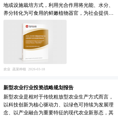
产品流通数字化，按照技术层级则形成数字化监
很多商业计划书，商业计划书的质量和专业性就成
机遇。技术演进维度，基于多组学的分子育种技
地或设施栽培方式，利用光合作用将光能、水分、
测、网络化传输、智能化决策与自动化执行等递进
为了企业需求投资的关键点。企业家在争取获得风
术、智能感知与精准投喂系统、以及深远海养殖工
养分转化为可食用的鲜嫩植物器官，为社会提供富
体系。随着乡村振兴战略深入实施与农业强国建设
险投资之初，首先应该将商业计划书的制作列为头
船的规模化应用，将推动水产养殖从"经验依
含维生素、矿物质及膳食纤维的生鲜农产品。从产
全面推进，智慧农业正从试点示范向规模化应用转
等大事。一份完备的商业计划书，不仅是企业能否
赖"向"数据智能驱动"范式变革；空间拓展维度，
业范畴来看，蔬菜种植行业涵盖种子种苗繁育、耕
变，其产业边界不断向农业碳汇、食品大数据、农
成功融资的关键因素，同时也是企业发展的核心管
随着专属经济区及深远海养殖政策完善，重力式网
地整理与土壤培肥、设施装备配置、栽培管理、采
村电商等新兴领域延伸。 当前，中国智慧农业正
理工具。作为中国最早的投融资策划专业公司之
箱、桁架类网箱及养殖工船等装备的大型化、智能
后处理（预冷、分级、包装）、冷链物流及品牌营
处于技术落地加速与商业模式探索的关键成长期。
一，中研普华具有：一流专家团队、丰富编制经
化升级将加速，拓展蓝色粮仓新空间；绿色发展维
销等完整产业链条。按照栽培方式可分为露地蔬菜
经过多年的政策扶持与科技投入，我国在农业物联
验、数百个可查询案例、国际规范、质量超值。
度，养殖尾水生态化处理、稻渔综合种养扩面提质
与设施蔬菜（日光温室、塑料大棚、连栋温室
网、农机自动驾驶、无人机植保、智能温室等领域
《2026-2030年新型农业项目商业计划书》由中研
及碳汇渔业方法学开发，将重塑产业生态足迹与可
等），按照产品形态则形成叶菜类、茄果类、瓜
农业
蔬菜种植
2026-03-18
已形成一定产业基础，部分龙头企业与科技企业在
普华咨询公司领衔撰写，依托中研普华庞大的细分
持续发展能力；产业升级维度，水产品预制菜开
类、豆类、根茎类、食用菌类等丰富品类体系。随
智能装备、农业SaaS服务方面取得突破，农业大数
市场数据库，在大量周密的市场调研基础上，主要
发、冷链物流体系完善及品牌化营销将提升价值链
着消费升级与农业现代化进程加速，蔬菜种植正从
据平台建设与遥感监测网络初步成型，智慧农业应
新型农业行业投资战略规划报告
依据了国家统计局、国家商务部、国家海关总署、
地位，从"卖原料"向"卖产品""卖品牌"转型；种业
传统经验型生产向标准化、智能化、品牌化方向转
用场景不断丰富。未来，中国智慧农业将在"农业
新型农业相关行业协会、中国行业研究网的基础信
新型农业是相对于传统粗放型农业生产方式而言，
振兴维度，水产核心种源自主可控率提升与良种覆
型，其产业边界不断向预制菜原料供应、休闲观光
强国"战略与"数字乡村建设"的双重驱动下，进入
息，对我国新型农业行业的供给与需求状况、市场
以科技创新为核心驱动力、以绿色可持续为发展理
盖率扩大，将夯实产业高质量发展基础。 本研究
农业、社区支持农业（CSA）及农业碳汇等新兴领
规模化应用与生态繁荣的新阶段。从市场前景看，
格局与分布等多方面进行了分析，并紧密结合项目
念、以产业融合为重要特征的现代农业新形态，其
咨询报告由中研普华咨询公司领衔撰写，在大量周
域延伸。 当前，中国蔬菜种植行业正处于生产方