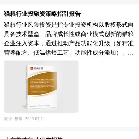
中（精准种植养殖、绿色防控、智能管控）与产后
量六成以上，在草鱼、鲢鳙等大宗淡水鱼及对虾、
（冷链物流、农产品加工、品牌营销）的全产业链
海带等海水养殖品种方面形成规模优势，部分企业
猫粮行业投融资策略指引报告
条。按照技术路径可分为以基因编辑、合成生物学
在工厂化循环水养殖、深远海养殖装备及生物饵料
猫粮行业风险投资是指专业投资机构以股权形式向
为代表的生物农业，以物联网、人工智能、区块链
研发方面取得技术突破，稻渔综合种养、大水面生
具备技术壁垒、品牌成长性或商业模式创新的猫粮
为支撑的数字农业，以植物工厂、垂直农场为标志
态渔业等绿色养殖模式快速推广，水产种业振兴行
企业注入资本，通过推动产品功能化升级（如精准
的设施农业，以及以种养结合、废弃物资源化利用
动全面启动。展望"十五五"时期，中国水产养殖行
营养配方、低温烘焙工艺、功能性成分添加）、供
为特征的循环农业等。随着乡村振兴战略的深入实
业将迎来大食物观深化与海洋强国建设共振的战略
应链自主化重构（国产原料替代、智能生产系统部
施与农业强国建设的全面推进，新型农业正从局部
机遇。技术演进维度，基于多组学的分子育种技
署）与消费场景数字化变革（DTC模式、订阅制喂
试点示范向系统集成推广转变，其产业边界不断向
术、智能感知与精准投喂系统、以及深远海养殖工
养、AI健康推荐）实现高回报退出的资本运作行
食品制造、生物医药、新能源、碳汇交易等跨界领
船的规模化应用，将推动水产养殖从"经验依
为。在当代热点驱动下，该领域投资逻辑已从单纯
域延伸。 《2026-2030年新型农业项目商业计划
赖"向"数据智能驱动"范式变革；空间拓展维度，
规模扩张转向对“科学养宠”底层需求的深度挖掘，
书》为中研普华公司独家首创针对项目投融资咨询
随着专属经济区及深远海养殖政策完善，重力式网
资本高度聚焦于宠物营养与健康数据的融合应用、
服务的专项计划书。计划书分为：行业通用版、专
箱、桁架类网箱及养殖工船等装备的大型化、智能
可持续包装与低碳供应链的ESG实践，以及高毛利
农业
猫粮
2026-03-11
业定制版。行业通用版是中研普华根据行业一般水
化升级将加速，拓展蓝色粮仓新空间；绿色发展维
细分赛道（如无谷粮、老年猫粮、鲜食粮）的集中
平测算好了行业指标数据，作为行业通用的模板计
度，养殖尾水生态化处理、稻渔综合种养扩面提质
布局。 风险投资是在创业企业发展初期投入风险