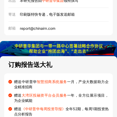
出品
本研究报告由
中研普华集团
领衔撰写
寄送
印刷版特快专递，电子版发送邮箱
邮箱
report@chinairn.com
订购报告送大礼
赠送中研普华
智慧招商系统服务
一月，产业大数据助力企
业精准招商
赠送
大湾区投融资平台会员服务
一年，全方位展示项目，
为企业赋能
赠送
《中研普华每周投资导报》
全年52期，每周1期投资热
点分析报告