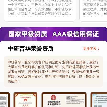
一个富有活力、积极向上的团队！这让我们
度宏观和微观兼
相信中研普华是一个充满激情、不断进取的
数据权威。对我
公司。尤其是在与贵司客户经理的联系接洽
的指导意义，同
过程中，针对我方合作项目报告的种种细
高的参考价值。
节，及时细致缜密地协助与项目部沟通、探
体化”服务和行
讨和完善...
司继续...
中研普华荣誉资质
更多资质
中研普华一直坚持为客户提供全面专业的高质量服务，赢得了
大量企业及政府客户的认可和好评，先后获得国家统计局涉外
调查许可证、投资风险评估甲级资格证书、数据分析服务一级
资质、AAA级信用企业、重合同守信用单位等，以下是部分资
质证书：