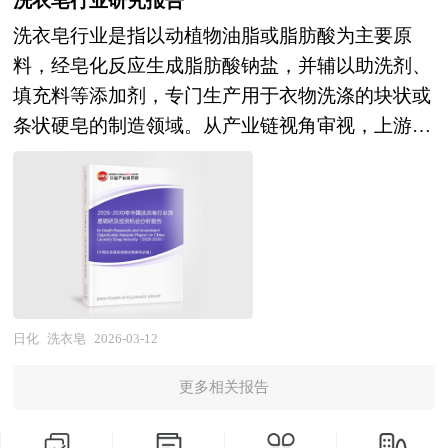
洗衣皂行业研究报告
腔护理经营企业，科研、投资机构等单位准确了解
掩盖技术的创新应用；高端日化、香氛市场的崛起
中国对外开放程度的深化，经济全球化和区域化对
全面、准确地把握整个低碳洗衣液行业的市场走向
目前口腔护理行业发展动态，把握企业定位和发展
洗衣皂行业是指以动植物油脂或脂肪酸为主要原
将推动对原创香型、情感香氛、可持续香原料的需
产业发展的影响显著增强，产业间的竞争层次和深
和发展趋势。 本报告专业！权威！报告根据低碳
方向不可多得的精品研究报告。
料，经皂化反应生成脂肪酸钠盐，并辅以助洗剂、
求升级；宠物食品、口腔护理、医药辅料等新兴应
度也发生了变化。因此，科学预测产业发展趋势和
洗衣液行业的发展轨迹及多年的实践经验，对中国
填充料等添加剂，专门生产用于衣物洗涤的块状或
用领域的拓展将开辟增量市场空间。在技术演进层
空间变化态势，对产业发展和规划具有重要的意
低碳洗衣液行业的内外部环境、行业发展现状、产
条状硬皂的制造领域。从产业链视角审视，上游紧
面，合成生物学技术将重塑天然香料和生物基香料
义。中研普华拥有28年的产业规划、细分市场研究
业链发展状况、市场供需、竞争格局、标杆企业、
密关联油脂化工与烧碱供应，下游则通过商超、便
的生产模式，酶催化、细胞工厂等绿色工艺将降低
及大量项目运作经验，业务覆盖全球。累积300多
发展趋势、机会风险、发展策略与投资建议等进行
利店及电商渠道直达终端家庭用户，构成了典型的
对化学合成的依赖并提升产品天然度；人工智能辅
个产业园区规划落地项目案例，拥有丰富的产业园
了分析，并重点分析了我国低碳洗衣液行业将面临
传统消费品闭环。 现代洗衣皂制造已不再局限于
助香气分子设计和配方优化将加速创香效率；微胶
区、特色小镇、田园综合体、文旅地产、智慧物
的机遇与挑战，对低碳洗衣液行业未来的发展趋势
基础去污功能，而是向高品质、功能化与绿色化方
囊、纳米乳化等控释技术将提升香精的稳定性和应
流、乡村振兴等类型项目规划经验。 中研普华28
及前景作出审慎分析与预测。是低碳洗衣液企业、
向深度演进，通过引入生物酶技术、天然植物精油
用效能。在产业组织层面，头部香精企业通过并购
年的产业研究服务经验，形成了独特的产业研究及
学术科研单位、投资企业准确了解行业最新发展动
及低温速溶工艺，显著提升了产品在硬水环境中的
整合强化全球资源配置能力，专业化香料企业在细
战略投资一体化服务体系，涉及8000多个细分行
态，把握市场机会，正确制定企业发展战略的必备
适应性与洗涤体验，解决了传统皂类易产生皂垢的
分品类建立技术壁垒，香精企业与下游品牌商的联
日化
洗衣皂
2026-03-12
业，积累了数十万份行业研究报告数据库、服务了
参考工具，极具参考价值。
痛点。行业内领先企业正加速淘汰高能耗、低附加
合创香和战略合作将深化，从"供应商"向"创新伙
20多万家企事业单位，现已成为中国最具影响力的
更多相关报告
值的普通皂产能，转而布局高端植物基与细分场景
伴"的角色转变将提升价值链地位。在可持续发展
产业研究咨询综合服务机构。集团下属研究院的产
专用产品，以迎合消费者对安全、温和及个性化洗
层面，天然来源、有机认证、公平贸易、碳足迹追
业研究报告在大量周密的市场调研基础上，主要依