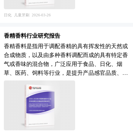
的发展状况、竞争情况、发展趋势、行业技术等背
需达到一定标准（部分标准要求不低于50%），以
强民主文明和谐美丽的社会主义现代化强国。科学
景进行了分析，并重点分析了我国母婴用品行业兼
减少对娇嫩牙龈和未完全钙化的牙釉质造成机械损
日化
儿童牙刷
2026-03-26
编制“十五五”规划，对持续推进经济社会高质量发
并重组机会，以及中国母婴用品行业兼并重组将面
伤的风险。 刷柄设计注重儿童抓握习惯，多采用
展、有效应对国内外复杂多变形势、满足人民群众
临的挑战。报告还对国内外的母婴用品行业兼并重
粗短、防滑或卡通造型结构，部分产品设有挡板防
日益增长的美好生活需要意义重大，是党和国家治
香精香料行业研究报告
组案例分析，并对母婴用品行业兼并重组趋势进行
止刷头过度深入口腔，提升使用安全性。从功能上
国理政、引领发展方向的重要举措。 五年规划是
了趋向研判，本报告定期对母婴用品行业运行和兼
香精香料是指用于调配香精的具有挥发性的天然或
看，儿童牙刷可分为普通手动牙刷、电动牙刷及特
国家对经济社会发展的顶层设计，也是一种纲领性
并重组事件进行监测，数据保持动态更新，是母婴
合成物质，以及由多种香料调配而成的具有特定香
殊用途牙刷（如正畸牙刷），其中电动牙刷因具备
文件。目前中国也是世界上编制五年规划（计划）
用品相关企业、科研单位、投资机构等单位准确了
气或香味的混合物，广泛应用于食品、日化、烟
高频震动或声波清洁能力，可提升清洁效率，但通
最多的国家。中研普华产业研究院在对未来“十五
解目前母婴用品行业兼并重组动态，把握企业定位
草、医药、饲料等行业，是提升产品感官品质、创
常建议3岁以上且具备自主漱口能力的儿童使用，5
五”时期社会经济发展形势和政策带动的发展目标
和发展方向不可多得的精品。除提供《2026-2030
造差异化消费体验的关键添加剂。从产业属性看，
岁以下儿童需谨慎选用，避免因操作不当导致牙龈
作进一步研究研判，并从2025年上半年开始全面跟
年版母婴用品行业兼并重组机会研究及决策咨询报
香精香料兼具精细化工的技术密集特征与消费品的
损伤或误吞风险。 儿童牙刷在色彩、外观设计上
进相关规划的制定和研究工作，为口腔护理行业规
告》外，我们也可以根据企业具体项目要求专项编
品牌溢价特征，其核心价值在于香气配方的知识产
常融入卡通元素或音乐互动功能，旨在提升儿童刷
划指导目标和口腔护理发展方向提供有建设性的建
写专业定制版，并根据详细要求合理报价，为企业
权、对下游应用的理解能力以及稳定的品质供应保
牙兴趣，培养良好的口腔卫生习惯。市场监管部门
议，为口腔护理行业发展提供准确的市场分析内容
兼并重组提供全程指引服务。 1、中研普华作为卖
障。作为国民经济中重要的配套产业，香精香料行
对儿童牙刷的质量监管日益严格，重点关注刷头不
和研究成果。 中研普华通过对口腔护理行业长期
方顾问提供的服务内容： 并购可行性分析、价值
业的发展与居民消费升级、食品饮料工业增长、日
可拆卸性、有害物质迁移、毛束拉力等项目，防止