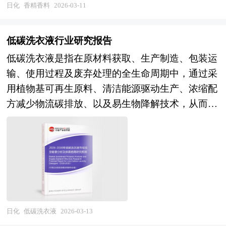
跟踪监测，分析口腔护理行业需求、供给、经营特
评估咨询、业务诊断及分析；寻找与推荐策略投资
化产品迭代深度绑定，其技术水平和产业规模是衡
日化
香精香料
2026-03-11
因产品缺陷引发窒息、化学伤害等安全隐患。 儿
性、获取能力、产业链和价值链等多方面的内容，
者，就交易结构和交易方案设计提供专业意见；协
量一个国家精细化工发展水平和消费品工业竞争力
童牙刷不仅是日常清洁工具，更是保障儿童乳牙健
整合行业、市场、企业、用户等多层面数据和信息
助准备信息备忘录和投资意向书，就投资者的选择
的重要标志。 当前，我国香精香料产业正处于从
康、预防龋齿与牙周问题的重要载体，其科学选配
低碳洗衣液行业研究报告
资源，为客户提供深度的口腔护理行业研究报告，
和接洽策略提供专业意见；协调并管理投资者的财
规模扩张向价值链高端攀升的关键转型期，国产替
直接关系到恒牙的正常萌出与口腔健康发育的长期
低碳洗衣液是指在原材料获取、生产制造、包装运
以专业的研究方法帮助客户深入的了解口腔护理行
务，税务和法律尽职调查；协助卖方回复投资者尽
代与原创突破并行推进。在市场格局方面，我国已
效果。家长应根据儿童年龄、口腔发育阶段及个体
输、使用过程及废弃处理的全生命周期中，通过采
业，发现投资价值和投资机会，规避经营风险，提
职调查过程中提出的问题和要求；协助分析公司的
成为全球香精香料生产和消费大国，但在高端食用
需求，选择符合国家标准、质量可靠的产品，并定
用植物基可再生原料、清洁能源驱动生产、浓缩配
高管理和运营能力。口腔护理行业报告是从事口腔
整体价值并制定定价策略，协助设定卖方与潜在投
香精、高端日化香精领域，国际巨头奇华顿、芬美
期更换（建议每3个月一次），以确保持续有效的
方减少物流碳排放、以及易生物降解技术，从而显
护理行业投资之前，对口腔护理行业各种相关因素
资者谈判的策略；参与卖方与潜在投资者的谈判并
意、IFF、德之馨仍占据主导地位，国内龙头企业
口腔护理 。 本研究咨询报告由中研普华咨询公司
著降低温室气体（主要是二氧化碳）排放总量与环
进行具体调查、研究、分析，评估项目可行性、效
提供现场技术支持；对最终法律协议中的商业条款
如新和成、华宝股份、爱普股份等在细分品类和区
领衔撰写，在大量周密的市场调研基础上，主要依
境足迹的新型绿色洗涤产品。 低碳洗衣液核心定
果效益程度，提出建设性意见建议对策等，是口腔
提出审阅意见；协助进行税务分析、项目管理、融
域市场形成竞争优势，但在全球品牌影响力、原创
据了国家统计局、国家商务部、国家发改委、国家
义不仅局限于产品本身的化学属性，更延伸至产业
护理行业投资决策者和主管机关审批的研究性报
资文件准备。 2、中研普华作为买方顾问提供的服
香型开发、国际化服务网络方面差距明显。在技术
经济信息中心、国务院发展研究中心、国家海关总
链的碳足迹管理，要求企业在上游摒弃石油基表面
告。以阐述对口腔护理行业的理论认识为主要内
务内容： 财务及税务尽职调查、目标公司价值分
能力方面，国内企业在合成香料的大宗品种生产、
署、全国商业信息中心、中国经济景气监测中心、
活性剂，转而使用源自棕榈油、椰子油等可持续种
容，重在口腔护理行业本质及规律性认识的研究。
析和定价策略制定；协助政府沟通和审批、谈判支
天然香料的提取分离方面具备成本优势，但在手性
中国行业研究网、全国及海外多种相关报纸杂志的
植作物的植物原浆，从源头减少化石能源依赖；在
口腔护理行业研究报告持续提供高价值服务，是企
持和审阅投资文件，确定并购条件；协助买方筹
合成、生物催化、微胶囊缓释等前沿技术领域积累
基础信息等公布和提供的大量资料和数据，客观、
中游制造环节，必须引入太阳能、风能等清洁能源
业了解各行业当前最新发展动向、把握市场机会、
日化
低碳洗衣液
2026-03-13
集、获得、使用必要的资金、提出具体的收购建
不足，对热反应香精、头香保留、留香持久等应用
多角度地对中国儿童牙刷市场进行了分析研究。报
替代传统火电，并优化工艺流程以降低单位产品的