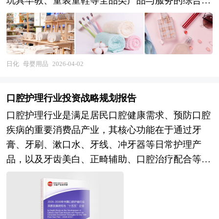
玩具早教、童装童鞋等全品类产品与服务的综合性
产业。作为大消费领域最具刚性需求特征与情感消
费属性的赛道之一，母婴用品行业兼具高频复购、
高客单价、高信任门槛三重特性，产业链条从上游
原材料供应、研发生产延伸至品牌运营、渠道零售
日化
母婴用品
2026-04-02
及母婴服务生态，与医疗健康、教育培训、文化娱
乐等领域深度交叉融合。近年来，随着生育政策优
口腔护理行业投资战略规划报告
化调整、育儿理念迭代升级以及家庭消费决策结构
口腔护理行业是满足居民口腔健康需求、预防口腔
变化，母婴用品已从功能型商品进化为承载科学育
疾病的重要消费品产业，其核心功能在于通过牙
儿观念与品质生活方式的载体，行业边界持续拓
膏、牙刷、漱口水、牙线、冲牙器等日常护理产
展，内涵不断丰富，逐步从单一产品零售向"产品
品，以及牙齿美白、正畸辅助、口腔治疗配合等专
+服务+内容"的一站式母婴生态演进。 企业并购包
业产品，为消费者提供牙齿清洁、牙龈保护、口气
括兼并与收购。公司兼并是指经由转移公司所有权
清新及口腔疾病预防的全方位解决方案。从产业范
的形式，一家或多家公司的全部资产与责任不需经
畴来看，口腔护理行业涵盖上游原料供应（摩擦
过清算都转移为另一公司所有，而接受全部资产与
剂、保湿剂、表面活性剂、功能性添加剂、刷毛材