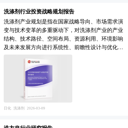
做出正确投资和明确企业发展方向不可多得的精品
议；审阅当地评估师对于目标公司的资产评估报
技术的理解深度有限，高端调香师和创香人才稀缺
告在总结中国儿童牙刷行业发展历程的基础上，结
能耗与水耗，实现生产过程的“零碳”或“低碳”化；
资料。 本研究咨询报告由中研普华咨询公司领衔
告；财务模型的构建和目标公司价值分析、提供交
成为制约产业原创能力的瓶颈。在原料供应方面，
洗涤剂行业投资战略规划报告
合新时期的各方面因素，对中国儿童牙刷行业的发
在产品设计上，普遍采用高活性物含量的浓缩技
撰写，在大量周密的市场调研基础上，主要依据了
易架构的设计建议；将审慎性调查的结果反映在各
我国是香兰素、麦芽酚、薄荷醇等大宗合成香料的
洗涤剂产业规划是指在国家战略导向、市场需求演
展趋势给予了细致和审慎的预测论证。报告资料详
术，减少水分添加从而降低包装塑料用量与运输频
国家统计局、国家商务部、国家发改委、国务院发
项交易的法律文书中、协助各项法律文书的成文；
主要生产国，但部分关键天然香料原料依赖进口，
变与技术变革的多重驱动下，对洗涤剂产业的产业
实，图表丰富，既有深入的分析，又有直观的比
次，直接削减物流环节的碳排放；同时，配方严格
展研究中心、中国口腔护理行业协会、中研普华产
编制相关的并购公告，提出一个完善、操作性强并
原料种植、提取加工、香精调配的一体化产业链整
结构、技术路径、空间布局、资源利用、环境影响
较，为儿童牙刷企业在激烈的市场竞争中洞察先
遵循无磷、无烷基酚聚氧乙烯醚（APEO）、无荧
业研究院、全国及海外多种相关报刊杂志以及专业
符合收购方需要和自身条件的收购计划，在收购方
合正在加速。与此同时，行业面临食品安全标准趋
及未来发展方向进行系统性、前瞻性设计与优化的
机，能准确及时的针对自身环境调整经营策略。
光增白剂标准，确保污水排放后能快速被微生物分
研究机构公布和提供的大量资料，对中国国家 “十
委托的情况下代理完成收购计划。
严、环保监管加压、消费者"清洁标签"偏好等外部
顶层设计过程。其核心目标是引导产业从传统的粗
解，避免水体富营养化及土壤污染，减少后续环境
四五”中后期国民经济和社会运行和成果进行分
约束，部分高污染、高能耗的落后产能加速出清，
放式、同质化竞争模式，转向绿色化、智能化、高
治理的隐含碳排放。 本报告由中研普华的资深专
析、产业链上下游行业发展状况、行业供需形势、
企业绿色转型和可持续发展压力加大。 展望未
端化与可持续发展的新范式。当前，在“双碳”目标
家和研究人员通过长期周密的市场调研，参考国家
进出口等进行了深入研究，并重点分析了中国口腔
来，香精香料行业的发展将深度融入消费升级与制
与生态文明建设的宏观背景下，洗涤剂产业规划已
统计局、国家商务部、国家发改委、国务院发展研
护理行业发展状况和特点，以及2026年“十五五”规
造业高端化进程，呈现出"高端化突破、天然化转
不再局限于产能布局与市场预测，而是深度融入国
究中心、行业协会、中国行业研究网、全国及海外
划期中国口腔护理行业将面临的挑战、行业的区域
型、功能化延伸、数字化赋能"的演进趋势。在需
家绿色转型战略，成为推动日化行业高质量发展的
专业研究机构提供的大量权威资料，并对多位业内
发展状况与竞争格局。报告还对“十五五”时期全球
求牵引层面，食品饮料行业的新品迭代加速将驱动
关键抓手。 产业规划一般包括产业发展现状、产
日化
洗涤剂
2026-03-09
资深专家进行深入访谈的基础上，通过与国际同步
及中国口腔护理行业发展动向和趋势作了详细分析
对定制化、个性化香精的需求增长，健康化趋势下
业特征分析、产业发展目标和发展定位、产业发展
的市场研究工具、理论和模型撰写而成。全面而准
和预测，并对口腔护理行业进行了趋向研判，是口
的减糖、减盐、植物基产品将催生风味修饰和异味
重点方向、产业空间引导和产业发展政策等。随着
确地为您从行业的整体高度来架构分析体系。让您