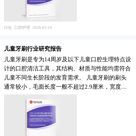
责任的另一公司仍然完全以自身名义继续运行。公
料），中游产品制造（牙膏生产、牙刷注塑植毛、
司收购则是指一家公司经由收购另一公司的股票或
电动牙刷组装、漱口水调配等），以及下游渠道分
股份等方式，取得该另一公司的控制权或管理权。
销（商超、便利店、电商平台、口腔诊所、专业渠
企业在并购及资产重组活动中会涉及到诸多专业问
日化
口腔护理
2026-03-19
道）的完整产业链条。按照产品形态可分为基础清
题，比如并购目标公司的选定，目标公司资产估
洁类（牙膏、手动牙刷）、升级护理类（电动牙
值，并购重组方式的选择、融资方式的选择，并购
儿童牙刷行业研究报告
刷、冲牙器、牙线棒）、专业功能类（抗敏感、美
成本的控制，并购的法律问题等等，面对这些问
儿童牙刷是专为14周岁及以下儿童口腔生理特点设
白、正畸专用、医用级护理）及新兴品类（口腔喷
题，企业内部因缺乏专业人才往往难以正确处理，
计的口腔清洁工具，其结构、材质与性能均需符合
雾、益生菌口腔护理、智能口腔检测设备等）。随
因而必须委托专业的顾问机构协助。 本报告由中
儿童不同生长阶段的发育需求。 儿童牙刷的刷头
着居民健康意识提升与消费升级深化，口腔护理正
研普华咨询公司领衔撰写，在大量周密的市场调研
通常较小，毛面长度一般不超过2.9厘米，宽度不
从基础清洁向预防医学、美学修复、个性化健康管
基础上，主要依据了国家统计局、国家海关总署、
超过1.1厘米，厚度控制在6毫米以内，以适应儿童
理延伸，其产业边界不断向口腔医疗服务协同、数
国家发改委、国家商务部、母婴用品行业相关协
口腔空间狭小的特点，确保刷头能灵活转动并覆盖
字化口腔健康管理、银发及儿童细分人群护理等新
会、中国行业研究网等国家部门、行业协会、国内
牙齿各个表面，尤其利于清洁后牙区等难以触及的
兴领域拓展。 未来30年的经济社会发展将历经两
外相关报刊杂志发表公布的基础信息以及专业研究
部位 。刷毛普遍采用超细软毛设计，单丝直径通
个阶段：第一个阶段，到2035年基本实现社会主义
机构公布和提供的大量资料，对我国母婴用品行业
常不高于0.18毫米，并经过顶端磨圆处理，磨圆率
现代化；第二个阶段，到本世纪中叶把我国建成富