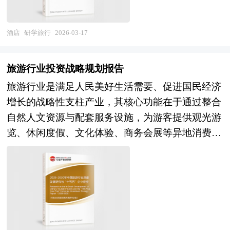
学、亲子研学等细分形态。该行业横跨教育培训、
著拓展。 企业并购包括兼并与收购。公司兼并是
文化旅游、交通运输、住宿餐饮及安全管理等多个
指经由转移公司所有权的形式，一家或多家公司的
服务领域，具有教育属性与旅游属性双重特征、安
全部资产与责任不需经过清算都转移为另一公司所
酒店
研学旅行
2026-03-17
全责任边界敏感、季节性波动显著、区域资源依赖
有，而接受全部资产与责任的另一公司仍然完全以
性强等典型特点。随着"双减"政策深化、家庭教育
自身名义继续运行。公司收购则是指一家公司经由
旅游行业投资战略规划报告
支出结构转型及体验式学习理念普及，研学旅行已
收购另一公司的股票或股份等方式，取得该另一公
旅游行业是满足人民美好生活需要、促进国民经济
从边缘化的课外活动演进为学校教育的有益补充与
司的控制权或管理权。企业在并购及资产重组活动
增长的战略性支柱产业，其核心功能在于通过整合
综合素质评价的重要载体，其产业价值正从简单
中会涉及到诸多专业问题，比如并购目标公司的选
自然人文资源与配套服务设施，为游客提供观光游
的"旅游+讲解"向课程化设计、专业化实施及教育
定，目标公司资产估值，并购重组方式的选择、融
览、休闲度假、文化体验、商务会展等异地消费服
效果评估深度延伸。 当前中国研学旅行产业正处
资方式的选择，并购成本的控制，并购的法律问题
务，实现经济效益、社会效益与生态效益的有机统
于从"野蛮生长"向"规范发展"转型、从"观光游
等等，面对这些问题，企业内部因缺乏专业人才往
一。从产业范畴来看，旅游行业涵盖上游资源开发
览"向"教育服务"升级的关键调整期。经过多年市
往难以正确处理，因而必须委托专业的顾问机构协
（景区景点、文化遗产、自然保护区、主题乐
场培育，我国已形成覆盖基地营地、旅行社、教育
助。 本报告由中研普华咨询公司领衔撰写，在大
园），中游服务供给（旅行社、在线旅游平台、交
机构及文化场馆的多元供给主体，在博物馆、科技
量周密的市场调研基础上，主要依据了国家统计
通住宿、餐饮购物、娱乐演艺），以及下游衍生消
馆、自然保护区及工业遗产等领域建成一批示范性
局、国家海关总署、国家发改委、国家商务部、电
费（旅游装备制造、旅游金融保险、旅游教育培