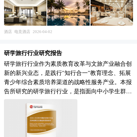
盖电竞主题客房、多人开黑房、赛事观赛厅、社交
休闲区等核心产品形态，产业链条从上游物业获取
与空间改造、电竞设备与网络基础设施采购，中游
酒店运营与会员服务延伸至下游OTA渠道、电竞内
酒店
电竞酒店
2026-04-02
容平台及品牌加盟体系。作为电竞产业与
hospitality 业深度跨界融合的新兴业态，电竞酒店
研学旅行行业研究报告
行业兼具住宿服务属性、娱乐消费属性与社群运营
研学旅行行业作为素质教育改革与文旅产业融合创
特征，目标客群年轻化、消费时段弹性化、复购率
新的新兴业态，是践行"知行合一"教育理念、拓展
高、社交传播性强，既是传统酒店业差异化转型的
青少年综合素质培养渠道的战略性服务产业。本报
重要方向，也是电竞产业线下场景延伸与商业变现
告所研究的研学旅行行业，是指面向中小学生群
的关键载体。近年来，随着电竞文化主流化、Z世
体，以集体旅行、集中食宿方式开展的研究性学习
代消费能力崛起以及"宅经济""夜经济"消费趋势深
与旅行体验相结合的校外教育活动，涵盖自然科
化，电竞酒店正从早期的网咖升级形态进化为独立
普、历史文化、红色教育、科技创新、劳动实践及
的细分住宿品类，行业内涵持续丰富，边界向社交
职业体验等多元主题，并延伸至营地教育、周末研
空间、内容生产、赛事运营、IP孵化等多元方向显