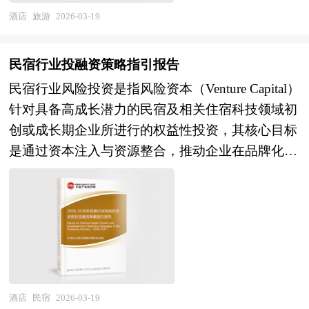
研学基地，部分头部企业在课程研发、师资培训及
竞酒店行业相关协会、中国行业研究网等国家部
训、旅游地产）的完整产业链条。按照产品形态可
酒店
旅游
2026-03-19
安全管控方面建立标准化体系。展望"十五五"时
门、行业协会、国内外相关报刊杂志发表公布的基
分为传统观光旅游、休闲度假旅游、商务会展旅
期，中国研学旅行行业将迎来教育政策红利释放与
础信息以及专业研究机构公布和提供的大量资料，
游、专项定制旅游（研学、康养、体育、自驾），
文旅消费升级共振的战略窗口。政策环境维度，随
民宿行业投融资策略指引报告
对我国电竞酒店行业的发展状况、竞争情况、发展
按照组织方式则形成跟团游、自由行、小包团、私
着研学旅行纳入学校教育教学计划及综合素质评价
趋势、行业技术等背景进行了分析，并重点分析了
民宿行业风险投资是指风险资本（Venture Capital）
人定制等多元服务体系。随着消费升级与数字技术
体系的制度化，政府采购与学校组织的市场需求将
我国电竞酒店行业兼并重组机会，以及中国电竞酒
针对具备高成长潜力的民宿及相关住宿科技领域初
普及，旅游行业正从标准化产品供给向个性化体验
趋于稳定，行业准入与服务质量监管将更加严格，
店行业兼并重组将面临的挑战。报告还对国内外的
创或成长期企业所进行的权益性投资，其核心目标
创造、从景点观光向目的地生活方式沉浸转型，其
头部合规企业将获得更大发展空间；产品升级维
电竞酒店行业兼并重组案例分析，并对电竞酒店行
是通过资本注入与资源整合，推动企业在品牌化、
产业边界不断向文旅融合、交旅融合、农旅融合、
度，跨学科项目式学习（PBL）、STEAM教育及
业兼并重组趋势进行了趋向研判，本报告定期对电
连锁化、数字化和运营标准化方面实现突破性发
体旅融合及虚拟旅游等新兴领域延伸。 未来30年
乡土文化研学等深度体验产品将成为差异化竞争焦
竞酒店行业运行和兼并重组事件进行监测，数据保
展，并在企业价值提升后通过并购、上市或股权转
的经济社会发展将历经两个阶段：第一个阶段，到
点，研学与劳动教育、综合实践活动的融合将更加
持动态更新，是电竞酒店相关企业、科研单位、投
让等方式退出，以获取高额回报。这类投资聚焦于
2035年基本实现社会主义现代化；第二个阶段，到
紧密；技术赋能维度，研学过程性数据采集、学习
资机构等单位准确了解目前电竞酒店行业兼并重组
能够解决传统民宿“分散化、非标化、管理低效”等
本世纪中叶把我国建成富强民主文明和谐美丽的社
效果评估及家校互动平台的数字化，将推动行业从
动态，把握企业定位和发展方向不可多得的精品。
痛点的创新模式，尤其青睐那些具备规模化复制能
会主义现代化强国。科学编制“十五五”规划，对持
经验驱动向数据驱动转型；市场拓展维度，随着国
除提供《2026-2030年版电竞酒店行业兼并重组机
力、数据驱动运营、智能管理系统集成以及跨区域
续推进经济社会高质量发展、有效应对国内外复杂
际交流恢复及"一带一路"人文交流深化，出境研学
会研究及决策咨询报告》外，我们也可以根据企业
资源整合能力的企业。与个体房东依赖单一房源和
酒店
民宿
2026-03-19
多变形势、满足人民群众日益增长的美好生活需要