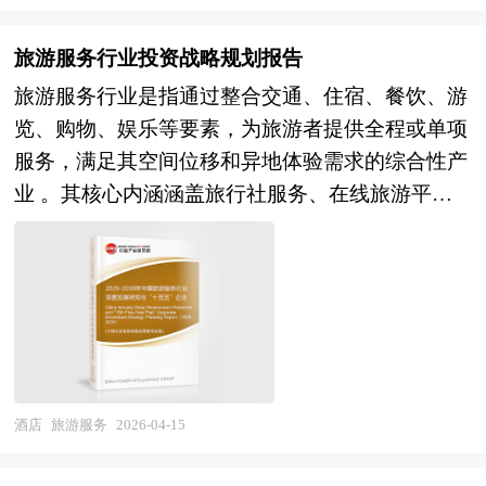
与入境研学市场将逐步回暖，形成国内国际双循环
具体项目要求专项编写专业定制版，并根据详细要
平台流量的经营模式不同，风险投资所关注的标的
意义重大，是党和国家治国理政、引领发展方向的
格局。 本研究咨询报告由中研普华咨询公司领衔
求合理报价，为企业兼并重组提供全程指引服务。
通常拥有自主可控的预订系统、会员体系、中央化
重要举措。 五年规划是国家对经济社会发展的顶
旅游服务行业投资战略规划报告
撰写，在大量周密的市场调研基础上，主要依据了
1、中研普华作为卖方顾问提供的服务内容： 并购
供应链（如布草、保洁）、动态定价算法及品牌IP
层设计，也是一种纲领性文件。目前中国也是世界
旅游服务行业是指通过整合交通、住宿、餐饮、游
国家统计局、国家商务部、国家发改委、国家经济
可行性分析、价值评估咨询、业务诊断及分析；寻
输出能力，致力于构建轻资产或中资产的连锁化运
上编制五年规划（计划）最多的国家。中研普华产
览、购物、娱乐等要素，为旅游者提供全程或单项
信息中心、国务院发展研究中心、国家海关总署、
找与推荐策略投资者，就交易结构和交易方案设计
营网络。 风险投资是在创业企业发展初期投入风
业研究院在对未来“十五五”时期社会经济发展形势
服务，满足其空间位移和异地体验需求的综合性产
全国商业信息中心、中国经济景气监测中心、中国
提供专业意见；协助准备信息备忘录和投资意向
险资本，待其发育相对成熟后，通过市场退出机制
和政策带动的发展目标作进一步研究研判，并从
业 。其核心内涵涵盖旅行社服务、在线旅游平台
行业研究网、全国及海外相关报刊杂志的基础信息
书，就投资者的选择和接洽策略提供专业意见；协
将所投入的资本由股权形态转化为资金形态，以收
2025年上半年开始全面跟进相关规划的制定和研究
运营、景区管理、酒店住宿、旅游交通及目的地营
以及研学旅行行业研究单位等公布和提供的大量资
调并管理投资者的财务，税务和法律尽职调查；协
回投资，取得高额风险收益。全球风险资本市场已
工作，为旅游行业规划指导目标和旅游发展方向提
销等多个细分领域，涉及产品设计、预订服务、行
料。报告对我国研学旅行行业的供需状况、发展现
助卖方回复投资者尽职调查过程中提出的问题和要
进入新一轮快速发展的周期。除了成熟投资热点地
供有建设性的建议，为旅游行业发展提供准确的市
程组织、现场接待及售后保障等全链条服务。作为
状、子行业发展变化等进行了分析，重点分析了国
求；协助分析公司的整体价值并制定定价策略，协
区外，包括中国和印度、英国等新兴热点地区的风
场分析内容和研究成果。 中研普华通过对旅游行
国民经济的战略性支柱产业和幸福产业，旅游服务
内外研学旅行行业的发展现状、如何面对行业的发
助设定卖方与潜在投资者谈判的策略；参与卖方与
险投资市场发展快速升温。中国的风险投资起步于
业长期跟踪监测，分析旅游行业需求、供给、经营
不仅是满足人民美好生活需要的重要载体，更是促
展挑战、行业的发展建议、行业竞争力，以及行业
潜在投资者的谈判并提供现场技术支持；对最终法
20世纪80年代，在市场经济的大潮中，中国的风险
特性、获取能力、产业链和价值链等多方面的内
进消费扩容提质、推动区域协调发展、传承中华优
的投资分析和趋势预测等等。报告还综合了研学旅
律协议中的商业条款提出审阅意见；协助进行税务
投资事业已经有了较大的发展。随着中国经济持续
容，整合行业、市场、企业、用户等多层面数据和
秀传统文化的关键力量 。 未来30年的经济社会发
行行业的整体发展动态，对行业在产品方面提供了
酒店
旅游服务
2026-04-15
分析、项目管理、融资文件准备。 2、中研普华作
稳定地高速增长和资本市场的逐步完善，中国的资
信息资源，为客户提供深度的旅游行业研究报告，
展将历经两个阶段：第一个阶段，到2035年基本实
参考建议和具体解决办法。报告对于研学旅行产品
为买方顾问提供的服务内容： 财务及税务尽职调
本市场在最近几年呈现出强劲的增长态势，投资于
以专业的研究方法帮助客户深入的了解旅游行业，