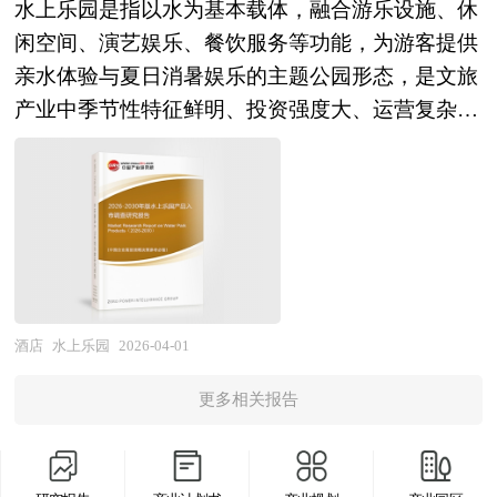
行业长期跟踪监测，分析旅游服务行业需求、供
水上乐园是指以水为基本载体，融合游乐设施、休
宿行业风险投资业发展动态，把握企业定位和发展
的关键载体。近年来，随着电竞文化主流化、Z世
专业研究机构公布和提供的大量资料，对中国国家
给、经营特性、获取能力、产业链和价值链等多方
闲空间、演艺娱乐、餐饮服务等功能，为游客提供
方向不可多得的精品。
代消费能力崛起以及"宅经济""夜经济"消费趋势深
“十四五”中后期国民经济和社会运行和成果进行分
面的内容，整合行业、市场、企业、用户等多层面
亲水体验与夏日消暑娱乐的主题公园形态，是文旅
化，电竞酒店正从早期的网咖升级形态进化为独立
析、产业链上下游行业发展状况、行业供需形势、
数据和信息资源，为客户提供深度的旅游服务行业
产业中季节性特征鲜明、投资强度大、运营复杂度
的细分住宿品类，行业内涵持续丰富，边界向社交
进出口等进行了深入研究，并重点分析了中国旅游
研究报告，以专业的研究方法帮助客户深入的了解
高的细分领域。行业范畴涵盖室外大型水上乐园
空间、内容生产、赛事运营、IP孵化等多元方向显
行业发展状况和特点，以及2026年“十五五”规划期
旅游服务行业，发现投资价值和投资机会，规避经
（造浪池、滑道组合、漂流河、儿童戏水区）、室
著拓展。 企业并购包括兼并与收购。公司兼并是
中国旅游行业将面临的挑战、行业的区域发展状况
营风险，提高管理和运营能力。旅游服务行业报告
内恒温水乐园（温泉水乐园、购物中心水乐园）、
指经由转移公司所有权的形式，一家或多家公司的
与竞争格局。报告还对“十五五”时期全球及中国旅
是从事旅游服务行业投资之前，对旅游服务行业各
城市水运动综合体（冲浪模拟、潜水体验、水上健
全部资产与责任不需经过清算都转移为另一公司所
游行业发展动向和趋势作了详细分析和预测，并对
种相关因素进行具体调查、研究、分析，评估项目
身）以及配套的水处理系统、智能票务、安全防
有，而接受全部资产与责任的另一公司仍然完全以
旅游行业进行了趋向研判，是旅游经营企业，科
可行性、效果效益程度，提出建设性意见建议对策
护、主题包装等全产业链环节。作为休闲度假与亲
自身名义继续运行。公司收购则是指一家公司经由
研、投资机构等单位准确了解目前旅游行业发展动
等，是旅游服务行业投资决策者和主管机关审批的
子娱乐的重要载体，水上乐园突破了传统游泳场馆
酒店
水上乐园
2026-04-01
收购另一公司的股票或股份等方式，取得该另一公
态，把握企业定位和发展方向不可多得的精品研究
研究性报告。以阐述对旅游服务行业的理论认识为
功能单一的局限，通过场景营造与体验设计满足多
司的控制权或管理权。企业在并购及资产重组活动
报告。
主要内容，重在旅游服务行业本质及规律性认识的
更多相关报告
元化亲水需求，在消费升级深化、文旅融合加速、
中会涉及到诸多专业问题，比如并购目标公司的选
研究。旅游服务行业研究报告持续提供高价值服
城市更新推进、健康生活方式普及的多重驱动下，
定，目标公司资产估值，并购重组方式的选择、融
务，是企业了解各行业当前最新发展动向、把握市
正从单一游乐向综合度假、从季节性运营向全年候
资方式的选择，并购成本的控制，并购的法律问题