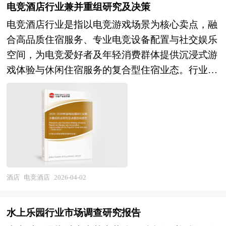
现社会主义现代化；第二个阶段，到本世纪中叶把
生产企业、经销商、行业管理部门以及拟进入该行
查、目标公司价值分析和定价策略制定；协助政府
中国市场的高回报率使中国成为全球资本关注的战
电竞酒店行业兼并重组研究及决策
发现投资价值和投资机会，规避经营风险，提高管
我国建成富强民主文明和谐美丽的社会主义现代化
业的投资者具有重要的参考价值，对于研究我国研
沟通和审批、谈判支持和审阅投资文件，确定并购
略要地。 本报告由中研普华咨询公司领衔撰写，
电竞酒店行业是指以电竞游戏场景为核心卖点，融
理和运营能力。旅游行业报告是从事旅游行业投资
强国。科学编制“十五五”规划，对持续推进经济社
学旅行行业发展规律、提高企业的运营效率、促进
条件；协助买方筹集、获得、使用必要的资金、提
在大量周密的市场调研基础上，主要依据了国家统
合高品质住宿服务、专业电竞设备配置与社交娱乐
之前，对旅游行业各种相关因素进行具体调查、研
会高质量发展、有效应对国内外复杂多变形势、满
企业的发展壮大有学术和实践的双重意义。
出具体的收购建议；审阅当地评估师对于目标公司
计局、国家商务部、国家财政部、中国证券监督管
空间，为电竞爱好者及年轻消费群体提供沉浸式游
究、分析，评估项目可行性、效果效益程度，提出
足人民群众日益增长的美好生活需要意义重大，是
的资产评估报告；财务模型的构建和目标公司价值
理委员会、中国风险投资协会、中国风险投资研究
戏体验与休闲住宿服务的复合型住宿业态。行业涵
建设性意见建议对策等，是旅游行业投资决策者和
党和国家治国理政、引领发展方向的重要举措。
分析、提供交易架构的设计建议；将审慎性调查的
院、深圳创业投资同业公会、北京创业投资协会、
盖电竞主题客房、多人开黑房、赛事观赛厅、社交
主管机关审批的研究性报告。以阐述对旅游行业的
五年规划是国家对经济社会发展的顶层设计，也是
结果反映在各项交易的法律文书中、协助各项法律
上海创业投资行业协会、民宿行业相关协会、中国
休闲区等核心产品形态，产业链条从上游物业获取
理论认识为主要内容，重在旅游行业本质及规律性
一种纲领性文件。目前中国也是世界上编制五年规
文书的成文；编制相关的并购公告，提出一个完
行业研究网、国内外相关刊物的基础信息以及各省
与空间改造、电竞设备与网络基础设施采购，中游
认识的研究。旅游行业研究报告持续提供高价值服
划（计划）最多的国家。中研普华产业研究院在对
善、操作性强并符合收购方需要和自身条件的收购
市相关统计单位等公布和提供的大量资料。对民宿
酒店运营与会员服务延伸至下游OTA渠道、电竞内
务，是企业了解各行业当前最新发展动向、把握市
未来“十五五”时期社会经济发展形势和政策带动的
计划，在收购方委托的情况下代理完成收购计划。
行业风险投资现状、国际化进程与外资进入、融资
容平台及品牌加盟体系。作为电竞产业与
场机会、做出正确投资和明确企业发展方向不可多
发展目标作进一步研究研判，并从2025年上半年开
渠道、如何运作风险投资、退出机制及发展趋势等
hospitality 业深度跨界融合的新兴业态，电竞酒店
得的精品资料。 本研究咨询报告由中研普华咨询
始全面跟进相关规划的制定和研究工作，为旅游服
进行了系统的分析，并重点分析了民宿行业风险投
行业兼具住宿服务属性、娱乐消费属性与社群运营
公司领衔撰写，在大量周密的市场调研基础上，主
酒店
电竞酒店
2026-04-02
务行业规划指导目标和旅游服务发展方向提供有建
资的主要现存问题、相应对策以及新形势下面临的
特征，目标客群年轻化、消费时段弹性化、复购率
要依据了国家统计局、国家商务部、国家发改委、
设性的建议，为旅游服务行业发展提供准确的市场
机遇与挑战和企业的应对策略等。是风险投资公
高、社交传播性强，既是传统酒店业差异化转型的
国务院发展研究中心、中国旅游行业协会、中研普
分析内容和研究成果。 中研普华通过对旅游服务
水上乐园行业市场调查研究报告
司、研究机构及民宿行业相关企业准确了解目前民
重要方向，也是电竞产业线下场景延伸与商业变现
华产业研究院、全国及海外多种相关报刊杂志以及