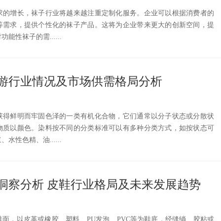
求的增长，袜子行业将越来越注重定制化服务。企业可以根据消费者的
等需求，提供个性化的袜子产品。这将为企业带来更大的创新空间，提
性袜子的需......
游行业情况及市场供需格局分析
获得鲜明而牢固色泽的一类有机化合物，它们通常以分子状态或分散状
物质以颜色。染料按不同的分类标准可以有多种分类方式，如按状态可
性色精、油......
洞察分析 皮鞋行业格局及未来发展趋势
面，以皮革或橡胶、塑料、PU发泡、PVC等为鞋底，经缝绱、胶粘或