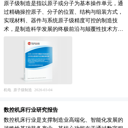
原子级制造是指以原子或分子为基本操作单元，通
粉末床熔融、选区激光烧结、熔融沉积成形、光固
过精确操控原子、分子的位置、结构与组装方式，
化成形、定向能量沉积、冷喷涂等工艺装备），以
实现材料、器件与系统原子级精度可控的制造技
及下游应用服务（航空航天复杂构件、医疗植入物
术，是制造科学发展的终极前沿与颠覆性技术方
与手术导板、模具随形冷却水路、功能梯度材料、
向。其产业范畴涵盖扫描探针技术、原子层沉积、
文创消费品、建筑构件）的完整产业链条。按照成
分子束外延、自组装技术、DNA折纸、原子级3D
形材料可分为金属增材制造、聚合物增材制造、陶
打印等关键工艺，以及原子级芯片、量子器件、超
瓷增材制造及复合材料增材制造，按照技术原理则
材料、单分子传感器、原子级催化剂等尖端产品，
形成粉末床熔融、定向能量沉积、材料挤出、光聚
涉及物理学、化学、材料科学、纳米技术、精密工
合、粘结剂喷射等多元工艺体系。随着材料体系扩
程、量子信息等多学科深度交叉，具有操控精度极
展与工艺成熟度提升，增材制造正从原型制造向直
限、理论基础前沿、技术难度极高、应用前景革命
接生产、从单一工艺向多能场复合制造转变，其产
机电
原子级制造
2026-03-04
性的显著特征。作为突破传统制造物理极限、实现
业边界不断向4D打印、生物打印、太空制造、智
物质属性按需设计的终极制造范式，原子级制造不
能结构等前沿领域延伸。 当前，中国增材制造行
数控机床行业研究报告
仅能够解决摩尔定律终结后的芯片制造困境，更是
业正处于技术深化应用与产业化规模扩张的关键成
数控机床行业是支撑制造业高端化、智能化发展的
开启量子计算、超灵敏传感、高效能源转换、精准
长期。经过多年的政策扶持与技术积累，我国已形