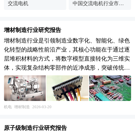
交流电机
中国交流电机行业市场
竞争格局
增材制造行业研究报告
增材制造行业是引领制造业数字化、智能化、绿色
化转型的战略性前沿产业，其核心功能在于通过逐
层堆积材料的方式，将数字模型直接转化为三维实
体，实现复杂结构零部件的近净成形，突破传统减
材、等材制造在几何复杂度、材料利用率、生产周
期等方面的限制，为航空航天、医疗器械、汽车模
具、能源装备等领域提供轻量化、一体化、定制化
的高效制造解决方案。从产业范畴来看，增材制造
机电
增材制造
2026-03-20
行业涵盖上游原材料与核心器件（金属粉末、高分
子材料、光敏树脂、陶瓷材料、激光器、扫描振
原子级制造行业研究报告
镜、喷头、控制系统），中游装备研制（金属激光