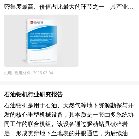
超精密级等多元产品体系。随着智能制造与工业母
室验证阶段，稳定性、效率、成本距工程化差距显
力、材料开发能力、工艺软件能力及行业应用解决
密集度最高、价值占比最大的环节之一。其产业范
机战略深入推进，数控机床正从单机自动化向智能
著。在产业应用层面，原子级制造主要服务于科研
方案的头部企业将确立主导地位，行业集中度加速
畴涵盖正极材料（磷酸铁锂、三元材料、钴酸锂、
产线核心装备转变，其产业边界不断向数字孪生、
仪器与高端芯片制造中的特定环节，尚未形成独立
提升，专业化企业在特定材料、特定工艺或特定应
锰酸锂）、负极材料（人造石墨、天然石墨、硅基
自适应加工、云制造服务等新兴领域延伸。 当
产业形态；量子计算、单光子源、超表面光学器件
用领域形成技术壁垒，跨界融合（材料、激光、软
材料）、电解液（溶剂、锂盐、添加剂）、隔膜
前，中国数控机床行业正处于国产替代攻坚与高端
等前沿应用对原子级制造提出需求，但市场规模极
件、医疗、航空）催生新型增材制造企业，而技术
（湿法隔膜、干法隔膜、涂覆隔膜）及导电剂、粘
突破的关键转型期。经过多年的技术积累与政策扶
小、商业模式不清。在人才与生态层面，跨学科复
路线单一、应用拓展缓慢、质量失控的企业将面临
结剂等辅材，涉及材料化学、电化学、化工工程、
持，我国已形成较为完整的数控机床产业体系，产
合型人才极度短缺，物理、化学、材料、工程背景
淘汰。 本研究咨询报告由中研普华咨询公司领衔
精密制造等多学科深度交叉融合，具有技术迭代
业规模位居世界前列，在中低端市场具备较强竞争
的研究人员协同不足；国际科技合作受限，高端设
撰写，在大量周密的市场调研基础上，主要依据了
快、资本投入密集、下游绑定深、质量一致性要求
机电
锂电材料
2026-03-04
力，部分龙头企业在中高端领域取得突破，五轴联
备与关键材料进口受限风险加剧。未来，原子级制
国家统计局、国家商务部、国家发改委、国家经济
严苛的显著特征。作为实现"双碳"目标与能源革命
动加工中心、高精度数控磨床等高端产品逐步实现
造将呈现技术收敛与场景突破的深刻变革。在技术
信息中心、国务院发展研究中心、国家海关总署、
的战略性基础材料，锂电材料不仅能够决定电池的
进口替代，军工、能源等关键领域自主可控能力显
石油钻机行业研究报告
演进方向，人工智能与自动化技术赋能原子级操
全国商业信息中心、中国经济景气监测中心、中国
能量密度、安全性、循环寿命与成本，更是支撑新
著提升。未来，中国数控机床行业将在"制造强
石油钻机是用于石油、天然气等地下资源勘探与开
控，从人工操作向智能识别、自动定位、反馈控制
行业研究网、全国及海外相关报刊杂志的基础信息
能源汽车产业竞争力与新型电力系统建设的关键所
国"战略与"工业母机高质量发展"的双重驱动下，
发的核心重型机械设备，其本质是一套由多系统协
升级，提升效率与可靠性；多技术路线融合，扫描
以及增材制造行业研究单位等公布和提供的大量资
在，其产业属性兼具新能源产业的高成长性与化工
进入高端突破与生态繁荣的新阶段。从市场前景
同工作的联合机组。该设备通过驱动钻具破碎岩
探针、光镊、电子束、自组装等技术协同，实现复
料。报告对我国增材制造行业的供需状况、发展现
新材料的技术竞争性的双重特质，是衡量国家新材
看，制造业转型升级与战略性新兴产业扩张持续释
层，形成贯穿地下至地表的井眼通道，为后续油气
杂三维结构的原子级构建；原位表征与制造一体
状、子行业发展变化等进行了分析，重点分析了国
料产业水平与全球能源转型能力的重要标志。 本