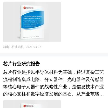
放高端机床需求，存量机床数控化改造与智能化升
开采、地质勘探及工程作业提供基础条件。其核心
化，实时监测与调控原子级结构形成过程。在应用
内外增材制造行业的发展现状、如何面对行业的发
研究咨询报告由中研普华咨询公司领衔撰写，在大
级创造替代空间，新能源汽车一体化压铸后加工、
功能涵盖三大方面：一是通过起升系统实现钻具、
突破方向，原子级芯片制造（如二维材料晶体管、
展挑战、行业的发展建议、行业竞争力，以及行业
量周密的市场调研基础上，主要依据了国家统计
航空航天大型结构件、半导体装备零部件等新兴应
套管的起下操作及钻进过程控制；二是利用旋转系
碳纳米管集成电路）为后摩尔时代提供新路径，但
的投资分析和趋势预测等等。报告还综合了增材制
局、国家商务部、国家发改委、国家经济信息中
用场景拉动专用机床需求，预计行业将保持稳健增
统驱动钻柱旋转，在钻压作用下破碎岩石，同时部
需与现有半导体工艺兼容或实现范式替代；量子计
造行业的整体发展动态，对行业在产品方面提供了
心、国务院发展研究中心、国家海关总署、全国商
长，高端产品占比与国产替代率同步提升。产业格
分系统兼具钻井液循环功能；三是依托循环系统将
算核心器件（量子比特、量子门、量子互联）的精
参考建议和具体解决办法。报告对于增材制造产品
业信息中心、中国经济景气监测中心、中国行业研
局层面，具备核心部件自主能力、高端整机设计制
高压钻井液注入井底，携带岩屑返回地面并冷却钻
确制造支撑量子计算机实用化；超材料与超表面光
生产企业、经销商、行业管理部门以及拟进入该行
究网、全国及海外相关报刊杂志的基础信息以及锂
造能力、行业应用解决方案能力及全生命周期服务
头，同时形成泥饼保护井壁，防止井塌、井漏等事
学器件实现超越自然材料极限的性能，应用于隐
机电
石油钻机
2026-03-02
业的投资者具有重要的参考价值，对于研究我国增
电材料行业研究单位等公布和提供的大量资料。报
能力的头部企业集团将确立主导地位，行业集中度
故发生。 从结构组成看，石油钻机由动力系统、
身、成像、通信等领域；单分子传感器与原子级催
材制造行业发展规律、提高企业的运营效率、促进
告对我国锂电材料行业的供需状况、发展现状、子
加速提升，专业化企业在细分领域形成技术壁垒，
传动系统、工作系统及辅助设备四大模块构成。动
化剂用于生命科学与绿色化学。在产业培育方向，
企业的发展壮大有学术和实践的双重意义。
行业发展变化等进行了分析，重点分析了国内外锂
芯片行业研究报告
跨界融合（数控系统、功能部件、工艺技术、数字
力系统提供原始能量，包括柴油机、交流电机、直
国家实验室与重大科技基础设施强化原子级制造研
电材料行业的发展现状、如何面对行业的发展挑
芯片行业是指以半导体材料为基础，通过复杂工艺
服务）催生新型机床企业，而技术落后、质量失
流电机等，适应不同作业环境需求；传动系统通过
究能力，产学研用协同创新机制探索；中试平台与
战、行业的发展建议、行业竞争力，以及行业的投
流程制造集成电路、分立器件、光电器件及传感器
控、服务能力弱的企业将面临淘汰或整合。总体而
减速、变速及并车机构，将动力精准分配至各工作
特色工艺线建设，降低技术转化门槛；知识产权布
资分析和趋势预测等等。报告还综合了锂电材料行
等核心电子元器件的战略性产业，是信息技术产业
言，数控机床行业正经历从"规模扩张"向"质量效
机组；工作系统则包含起升、旋转、循环三大核心
局与标准制定前瞻开展，抢占未来产业制高点。在
业的整体发展动态，对行业在产品方面提供了参考
的核心支柱和数字经济发展的基石。从产业范畴
益"、从"中低端主导"向"高端突破"、从"单机装
机组，分别承担钻具操作、岩层破碎及井眼清洁任
国际竞争方向，原子级制造成为科技竞争焦点，中
建议和具体解决办法。报告对于锂电材料产品生产
看，芯片涵盖设计、制造、封装测试、设备材料及
备"向"智能制造系统"的历史性转变，2026-2030年
务；辅助设备涵盖井控系统、固控装置、气源设备
国在部分方向形成特色优势，但整体上需加速追
企业、经销商、行业管理部门以及拟进入该行业的