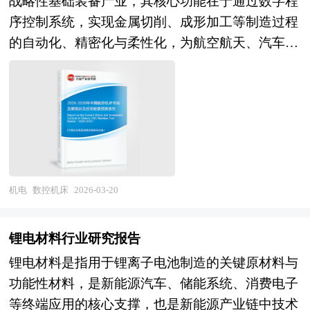
战略性基础装备产业，其核心功能在于通过数字程
医疗等未来产业的关键钥匙，其产业属性兼具基础
成较为完整的增材制造产业体系，金属激光粉末床
序控制系统，实现金属切削、成形加工等制造过程
科学的探索性与未来产业的战略性的双重特质，是
熔融装备、选区激光烧结装备等实现国产化突破，
的自动化、精密化与柔性化，为航空航天、汽车制
衡量国家前沿科技掌控能力与未来产业竞争力的制
部分企业在成形尺寸、精度控制、多材料成形等方
造、船舶工业、电子信息、能源装备等领域提供关
高点。 当前，中国原子级制造正处于基础研究突
面达到国际先进水平，航空航天复杂构件、医疗个
键零部件的高精度加工能力，是衡量国家装备制造
破与产业化萌芽的关键孕育期。在基础研究层面，
性化植入物等高端应用取得重要进展，产业规模持
水平与工业竞争力的重要标志。从产业范畴来看，
国内在扫描隧道显微镜（STM）原子操纵、低维材
续扩大，资本市场关注度与投资热度高涨。未来，
数控机床行业涵盖上游核心功能部件（数控系统、
料制备、量子点可控生长等方向取得国际领先成
中国增材制造行业将在"制造强国"战略与"智能制
伺服驱动、主轴单元、滚珠丝杠、直线导轨、刀库
果，部分高校与科研院所建立了原子级制造相关研
造"工程的双重驱动下，进入规模化生产与生态繁
刀塔），中游整机制造（金属切削机床、金属成形
究平台，但系统性布局与长期稳定投入仍显不足，
荣的新阶段。从市场前景看，航空航天复杂构件批
机床、特种加工机床、加工中心、车铣复合中
机电
数控机床
2026-03-20
从科学发现到技术发明的转化通道不畅。在关键技
量化生产、新能源汽车轻量化结构、医疗个性化器
心），以及下游应用服务（航空航天结构件、汽车
术层面，原子层沉积（ALD）技术在半导体、光
械、模具随形冷却等应用持续深化，消费电子、珠
发动机与变速箱、精密模具、能源装备关键零部件
伏、催化等领域实现产业化应用，但高端ALD设备
锂电材料行业研究报告
宝首饰、文创产品等消费级市场扩容，建筑3D打
加工）的完整产业链条。按照加工方式可分为车
依赖进口；分子束外延（MBE）技术用于化合物半
印、太空在轨制造等前沿场景取得突破，预计行业
锂电材料是指用于锂离子电池制造的关键原材料与
削、铣削、钻削、磨削、齿轮加工及复合加工，按
导体与量子器件制备，但设备自主化与工艺成熟度
将保持高速增长，从"技术导入期"向"产业成长
功能性材料，是新能源汽车、储能系统、消费电子
照精度等级则形成普通精度、精密级、高精度级及
有待提升；扫描探针光刻、自组装技术等仍处实验
期"跨越。产业格局层面，具备核心装备研制能
等终端应用的核心支撑，也是新能源产业链中技术