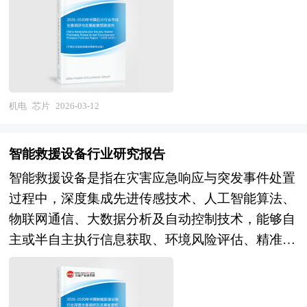
EDA工具、IP核等支撑环节，其技术演进遵循摩尔
将是核心技术自主可控、高端产品批量应用、产业
等，确保作业安全与效率。此外，现代石油钻机还
赶；国际合作与自主可控平衡，在开放交流中提升
投资者具有重要的参考价值，对于研究我国锂电材
定律及超越摩尔的发展路径，制程工艺从微米级向
生态完善、国际竞争力提升的关键窗口期，深刻理
集成自动化控制系统，通过传感器、远程监控及智
能力。 本研究咨询报告由中研普华咨询公司领衔
料行业发展规律、提高企业的运营效率、促进企业
纳米级、原子级持续微缩，同时三维集成、 Chiplet
解工业母机战略意义与制造业变革需求，对于制定
能化决策支持技术，实现钻井参数实时优化、故障
撰写，在大量周密的市场调研基础上，主要依据了
的发展壮大有学术和实践的双重意义。
异构集成、新型存储与计算架构等技术路线并行发
科学的发展策略、把握数控机床发展机遇具有重大
预警与远程诊断，显著提升作业安全性与经济性。
国家统计局、国家商务部、国家发改委、国家经济
展。作为典型的知识高度密集、资本高度密集、产
战略意义。 本研究咨询报告由中研普华咨询公司
作为油气工业的“地面工厂”，石油钻机需满足深
信息中心、国务院发展研究中心、国家海关总署、
业链高度全球化的产业，芯片行业的发展水平直接
领衔撰写，在大量周密的市场调研基础上，主要依
机电
芯片
2026-03-12
井、超深井及复杂地质条件下的作业需求，其技术
全国商业信息中心、中国经济景气监测中心、中国
关系到国家信息安全、产业竞争力和科技自主权，
据了国家统计局、国家商务部、国家发改委、国家
发展呈现大型化、自动化、智能化趋势。中国已实
行业研究网、全国及海外相关报刊杂志的基础信息
是大国博弈的焦点领域和科技强国建设的重中之
经济信息中心、国务院发展研究中心、国家海关总
现87%大中型钻机国产化，形成覆盖1000米至
智能救援设备行业研究报告
以及原子级制造行业研究单位等公布和提供的大量
重。 当前，我国芯片产业正处于外部打压加剧与
署、全国商业信息中心、中国经济景气监测中心、
12000米全井深的系列产品，并在交流变频电驱
资料。报告对我国原子级制造行业的供需状况、发
智能救援设备是指在灾害应急响应与突发事件处置
自主攻坚突破并行的历史性关键阶段，产业链安全
中国行业研究网、全国及海外相关报刊杂志的基础
动、高移动拖挂钻机等领域达到国际领先水平，为
展现状、子行业发展变化等进行了分析，重点分析
过程中，深度集成先进传感技术、人工智能算法、
与创新能力提升成为核心主题。在设计环节，我国
信息以及数控机床行业研究单位等公布和提供的大
全球能源开发提供了关键装备支撑。 石油钻机行
了国内外原子级制造行业的发展现状、如何面对行
物联网通信、大数据分析及自动控制技术，能够自
已在消费电子、通信设备、物联网等细分领域形成
量资料。报告对我国数控机床行业的供需状况、发
业研究报告主要分析了石油钻机行业的国内外发展
业的发展挑战、行业的发展建议、行业竞争力，以
主或半自主执行信息获取、环境风险评估、精准定
规模优势，华为海思、紫光展锐、韦尔股份等企业
展现状、子行业发展变化等进行了分析，重点分析
概况、行业的发展环境、市场分析（市场规模、市
及行业的投资分析和趋势预测等等。报告还综合了
位引导、生命迹象探测、应急物资运输、危险源监
在全球市场份额可观，但在高端CPU、GPU、
了国内外数控机床行业的发展现状、如何面对行业
场结构、市场特点等）、生产分析（生产总量、供
原子级制造行业的整体发展动态，对行业在产品方
测及辅助决策等关键任务的智能化装备体系。其核
FPGA、高端模拟芯片等领域仍依赖进口，指令集
的发展挑战、行业的发展建议、行业竞争力，以及
需平衡等）、竞争分析（行业集中度、竞争格局、
面提供了参考建议和具体解决办法。报告对于原子
心特征在于突破传统人力救援的生理极限与时空约