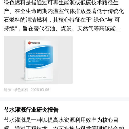
绿色燃料是指通过可再生能源或低碳技术路径生
对成熟后，通过市场退出机制将所投入的资本由股
产、在全生命周期内温室气体排放显著低于传统化
权形态转化为资金形态，以收回投资，取得高额风
石燃料的清洁燃料，其核心特征在于“绿色”与“可
险收益。全球风险资本市场已进入新一轮快速发展
持续”，旨在替代石油、煤炭、天然气等高碳能
的周期。除了成熟投资热点地区外，包括中国和印
源，成为实现“双碳”目标和保障国家能源安全的关
度、英国等新兴热点地区的风险投资市场发展快速
键载体。2026年，“绿色燃料”首次被写入政府工作
升温。中国的风险投资起步于20世纪80年代，在市
报告，明确列为新增长点，标志着其正式上升为国
场经济的大潮中，中国的风险投资事业已经有了较
家战略产业，不仅是环保议题，更被赋予能源安
大的发展。随着中国经济持续稳定地高速增长和资
全、产业转型与新质生产力培育的多重使命。 当
本市场的逐步完善，中国的资本市场在最近几年呈
前，全球地缘政治动荡加剧，中东冲突引发油气价
现出强劲的增长态势，投资于中国市场的高回报率
格剧烈波动，我国石油对外依存度仍处高位，能源
使中国成为全球资本关注的战略要地。 本报告由
能源
绿色燃料
2026-03-06
供应的不确定性显著上升，在此背景下，发展绿色
中研普华咨询公司领衔撰写，在大量周密的市场调
燃料成为破解进口依赖、提升能源自主可控能力的
研基础上，主要依据了国家统计局、国家商务部、
节水灌溉行业研究报告
战略选择。与此同时，我国风电、光伏等可再生能
国家财政部、中国证券监督管理委员会、中国风险
节水灌溉是一种以提高水资源利用效率为核心目
源装机规模已居世界首位，但“弃风弃光”问题依然
投资协会、中国风险投资研究院、深圳创业投资同
标，通过工程技术、农艺措施与科学管理相结合的