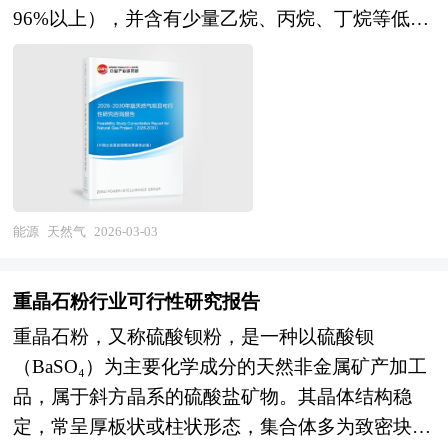
滴灌等设施减少输配水损失并实现精准施水；农艺
构建涵盖标准认证、碳交易机制、国际供应链在内
96%以上），并含有少量乙烷、丙烷、丁烷等低分
层面则通过调整种植结构、选用抗旱品种、覆盖保
的全新产业生态，未来将成为连接新能源、交通、
子烷烃，以及非烃气体如硫化氢、二氧化碳、氮
墒、水肥一体化等手段挖掘作物自身的节水潜力；
工业与国际能源贸易的战略支点，重塑全球能源格
气、水蒸气、一氧化碳和微量稀有气体（如氦、氩
管理层面则依托土壤墒情监测、气象预报、智能控
局。 本研究咨询报告由中研普华咨询公司领衔撰
等）。这种气体以气态形式存在于地下多孔隙岩层
制系统等数字化手段，实现按需供水、动态调控的
写，在大量周密的市场调研基础上，主要依据了国
中，常见于油田气、气田气、煤层气、生物生成气
科学灌溉制度。 随着科技发展，节水灌溉的内涵
家统计局、国家商务部、国家发改委、国家经济信
及泥火山气等地质构造中，是古生物遗骸经长期地
也在不断深化，已从单纯的“省水”转向“高效用
息中心、国务院发展研究中心、全国商业信息中
质作用转化而成的化石燃料之一。天然气具有无
水”与“生态友好”的协同目标，强调在节水的同时
心、中国经济景气监测中心、中国行业研究网、全
色、无味、无毒、无腐蚀性的物理特性，比重约
能源
天然气
2026-03-03
改善农田小气候、防止土壤盐渍化、减少能源消耗
国及海外多种相关报刊杂志的基础信息以及专业研
0.65，比空气轻，因此一旦泄漏易于向上扩散，不
与碳排放，实现经济效益、社会效益与生态环境效
究单位等公布和提供的大量资料。对我国绿色燃料
易在地面聚集形成爆炸性环境，安全性相对较高。
益的统一。在当代背景下，节水灌溉更是国家粮食
重晶石粉行业可行性研究报告
行业作了详尽深入的分析，是企业进行市场研究工
《2026-2030年版天然气项目可行性研究报告》为
安全与生态文明建设的重要支撑，被纳入高标准农
重晶石粉，又称硫酸钡粉，是一种以硫酸钡
作时不可或缺的重要参考资料，同时也可作为金融
中研普华公司独家首创针对行业投资可行性研究咨
田建设与智慧农业发展的核心内容，推动农业向资
（BaSO₄）为主要化学成分的天然非金属矿产加工
机构进行信贷分析、证券分析、投资分析等研究工
询服务的专项研究报告。报告分为：行业通用版、
源节约型、环境友好型模式转型。其最终目标不仅
品，属于斜方晶系的硫酸盐矿物。其晶体结构稳
作时的参考依据。
专业定制版。行业通用版是中研普华根据行业一般
是应对水资源危机的技术手段，更是重构农业生产
定，常呈厚板状或柱状形态，集合体多为致密块
水平测算好了行业指标数据，作为行业通用的模板