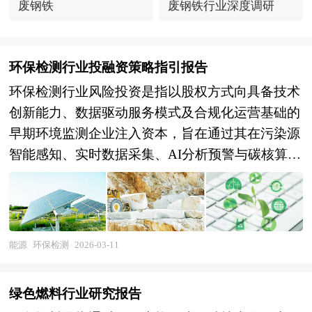
废钢铁
废钢铁行业深度调研
环保检测行业投融资策略指引报告
环保检测行业风险投资是指以股权方式向具备技术
创新能力、数据驱动服务模式及合规化运营基础的
早期环境监测企业注入资本，旨在通过其在污染源
智能感知、实时数据采集、AI分析预警与碳核算资
产化等高成长性领域的突破，实现高风险下的超额
回报。该类投资已从传统末端治理设备采购的低附
加值模式，全面转向以“环境数据资产化”为核心的
价值创造路径，资本关注点聚焦于传感网络智能
能源
环保检测
2026-03-11
化、监测数据可信流通、第三方检测机构平台化运
营及碳监测与核算系统的商业化闭环。 风险投资
绿色燃料行业研究报告
是在创业企业发展初期投入风险资本，待其发育相