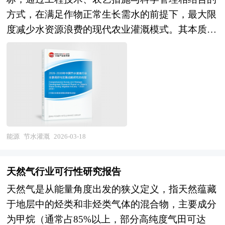
突出，绿色燃料为过剩绿电提供了非电化利用路径
业公会、北京创业投资协会、上海创业投资行业协
方式，在满足作物正常生长需水的前提下，最大限
——通过电解水制氢、再合成甲醇或氨等液体燃
会、环保检测行业相关协会、中国行业研究网、国
度减少水资源浪费的现代农业灌溉模式。其本质不
料，实现能源的高效储存与跨区域输送，将西部丰
内外相关刊物的基础信息以及各省市相关统计单位
仅在于“减少用水量”，更在于“提升水的利用效率
富的风光资源转化为可运输、可交易的高价值能源
等公布和提供的大量资料。对环保检测行业风险投
与生产效益”，即用尽可能少的水投入，获得尽可
产品，有效打通“绿电—绿氢—绿色燃料”的产业闭
资现状、国际化进程与外资进入、融资渠道、如何
能高的农作物产量与综合效益。这一概念涵盖了从
环。 政策层面，国家能源局已召开专题会议系统
运作风险投资、退出机制及发展趋势等进行了系统
水源调配到作物吸收全过程的系统性优化，强调在
谋划产业发展，提出“系统谋划、试点先行、创新
的分析，并重点分析了环保检测行业风险投资的主
水资源日益紧缺的背景下，实现农业可持续发展的
引领”五项要求，推动绿色燃料从地方探索迈向国
要现存问题、相应对策以及新形势下面临的机遇与
关键路径。 节水灌溉的根本出发点是解决传统灌
家统筹的规模化发展新阶段。尽管当前绿氢、绿色
挑战和企业的应对策略等。是风险投资公司、研究
溉中输水渗漏、田间蒸发、深层渗漏及无效蒸腾等
能源
节水灌溉
2026-03-18
甲醇等燃料的生产成本仍高于传统燃料，经济性尚
机构及环保检测行业相关企业准确了解目前环保检
环节造成的巨大水耗问题，通过精准控制水的时空
未完全显现，市场仍处培育期，但欧盟ReFuelEU
测行业风险投资业发展动态，把握企业定位和发展
分布，使水分在作物生长的关键期与关键部位得到
Aviation等国际法规已强制要求航空燃料中掺混可
天然气行业可行性研究报告
方向不可多得的精品。
高效利用。它不仅仅依赖单一技术，而是构建了一
持续航空燃料（SAF），全球航运业也在IMO减排
天然气是从能量角度出发的狭义定义，指天然蕴藏
个涵盖工程节水、农艺节水与管理节水的综合技术
框架下加速脱碳，倒逼绿色燃料需求快速增长。在
于地层中的烃类和非烃类气体的混合物，主要成分
体系：工程层面通过渠道防渗、管道输水、喷灌、
此趋势下，绿色燃料不再仅是技术概念，而是正在
为甲烷（通常占85%以上，部分高纯度气田可达