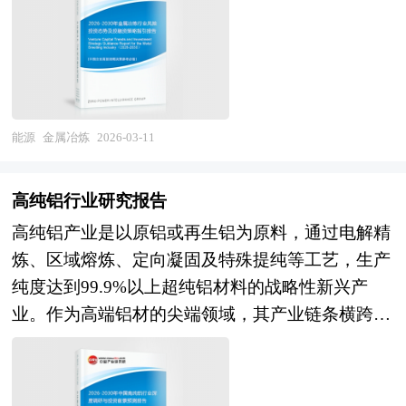
全国及海外多种相关报刊杂志以及专业研究机构公
项目报告使用。我们也可以根据企业具体项目要求
一建设或科研项目之前，对该项目实施的可能性、
已从传统的资源规模扩张，转向聚焦低碳技术、智
布和提供的大量资料，对中国节水灌溉及各子行业
专项编写专业定制版，并根据详细要求合理报价，
有效性、技术方案及技术政策进行具体、深入、细
能制造和关键材料国产替代的战略性布局。随
的发展状况、相关行业发展状况、市场供需形势、
为企业项目立项、上马、融资提供全程指引服务。
致的技术论证和经济评价，以求确定一个在技术上
着“双碳”目标的推进，冶炼过程的能耗与排放成为
新产品与技术等进行了分析，并重点分析了中国节
中研普华具有丰富的项目可行性分析报告案例编制
合理、经济上合算的最优方案和最佳时机而写的书
核心约束，推动资本加速流向氢基还原炼铁、短流
水灌溉行业发展状况和特点，以及中国节水灌溉行
经验和一流的团队，能够为您设计项目建设方案，
面报告。 可行性研究报告主要内容是要求以全
程炼钢、电解铝节能工艺等低碳路径，这类技术不
业将面临的挑战、企业的发展策略等。报告还对全
能源
金属冶炼
2026-03-11
完成包括市场和销售、规模和产品、厂址及建设工
面、系统的分析为主要方法，经济效益为核心，围
仅面临研发周期长、初期投入大的挑战，也孕育着
球的节水灌溉行业发展态势作了详细分析，并对节
程方案、原辅料供应、工艺技术、设备选择、人员
绕影响项目的各种因素，运用大量的数据资料论证
重构行业成本结构的巨大机遇。 中国的风险投资
水灌溉行业进行了趋向研判，是节水灌溉运营企
组织、实施计划、投资与成本、效益及风险等的计
高纯铝行业研究报告
拟建项目是否可行。对整个可行性研究提出综合分
起步于20世纪80年代，在市场经济的大潮中，中国
业，科研、投资机构等单位准确了解目前节水灌溉
算和评价；内容详实、严密地论证项目的可行性和
高纯铝产业是以原铝或再生铝为原料，通过电解精
析评价，指出优缺点和建议。为了结论的需要，往
的风险投资事业已经有了较大的发展。随着中国经
业发展动态，把握企业定位和发展方向不可多得的
投资的必要性。 本报告主要有以下几大用途： 1、
炼、区域熔炼、定向凝固及特殊提纯等工艺，生产
往还需要加上一些附件，如试验数据、论证材料、
济持续稳定地高速增长和资本市场的逐步完善，中
精品。
用于企业融资、对外招商合作 2、用于国家发展和
纯度达到99.9%以上超纯铝材料的战略性新兴产
计算图表、附图等，以增强可行性报告的说服力。
国的资本市场在最近几年呈现出强劲的增长态势，
改革委立项 3、用于银行贷款 4、用于境外投资项
业。作为高端铝材的尖端领域，其产业链条横跨高
可行性研究是确定建设项目前具有决定性意义的工
投资于中国市场的高回报率使中国成为全球资本关
目核准 5、用于企业上市的招股说明书 6、用于申
纯氧化铝制备、电解槽设计制造、提纯工艺优化、
作，是在投资决策之前，对拟建项目进行全面技术
注的战略要地。 本报告由中研普华咨询公司领衔
请政府资金 可行性研究报告是在制定某一建设或
精密加工成型及下游应用开发等多个环节，产品形
经济分析论证的科学方法，在投资管理中，可行性
撰写，在大量周密的市场调研基础上，主要依据了
科研项目之前，对该项目实施的可能性、有效性、
态包括高纯铝锭、超高纯铝靶材、高纯铝线材及高
研究是指对拟建项目有关的自然、社会、经济、技