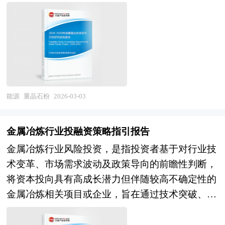
方式、实现人与自然和谐共生的系统性变革。 从
状、粒状或层状构造，质纯时呈无色透明，但因含
报告，企业可以自行补充单位信息，稍做调整就可
长远来看，农业是我国的根本，农产品的质量和安
有铁、锰、镁等杂质及混入物的影响，通常呈现白
以作为项目报告使用。我们也可以根据企业具体项
全不仅关乎国民健康，也是国家生产和发展的基
色、灰白色，有时也显浅黄、浅红或浅绿色调，条
目要求专项编写专业定制版，并根据详细要求合理
石。在这样的背景下，节水灌溉产品的安全性、可
痕为白色，具有明显的玻璃光泽，透明至半透明。
报价，为企业项目立项、上马、融资提供全程指引
靠性、技术先进性就显得异常重要。在国家利好政
重晶石粉的物理特性突出，密度高达4.3～4.6
服务。 中研普华具有丰富的项目可行性分析报告
策的推动下，节水灌溉产业的国产化进程将不断提
g/cm³，是常见非金属矿物中密度较大的一种，具
案例编制经验和一流的团队，能够为您设计项目建
速，更多新产品、新技术、新模式和新业态将成为
备良好的充填性和化学惰性，不溶于水、酸、碱及
能源
重晶石粉
2026-03-03
设方案，完成包括市场和销售、规模和产品、厂址
投资的热点。近年来，在国家、地方环保政策及城
有机溶剂，耐高温、耐腐蚀，且无磁性、无毒性，
及建设工程方案、原辅料供应、工艺技术、设备选
镇化进程推动下，水务行业需求端持续扩大，带动
具备优异的化学稳定性与生物安全性。 《2026-
择、人员组织、实施计划、投资与成本、效益及风
金属冶炼行业投融资策略指引报告
了水务行业投资的持续增长。 本研究咨询报告由
2030年版重晶石粉项目可行性研究报告》为中研普
险等的计算和评价；内容详实、严密地论证项目的
金属冶炼行业风险投资，是指投资者基于对行业技
中研普华咨询公司领衔撰写，在大量周密的市场调
华公司独家首创针对行业投资可行性研究咨询服务
可行性和投资的必要性。 本报告主要有以下几大
术变革、市场需求波动及政策导向的前瞻性判断，
研基础上，主要依据了国家统计局、国家工信部、
的专项研究报告。报告分为：行业通用版、专业定
用途： 1、用于企业融资、对外招商合作 2、用于
将资本投向具有高成长潜力但伴随较高不确定性的
国家农业农村部、国家水利部、国家市场监管总
制版。行业通用版是中研普华根据行业一般水平测
国家发展和改革委立项 3、用于银行贷款 4、用于
金属冶炼相关项目或企业，旨在通过技术突破、产
局、国家发改委、国务院发展研究中心、中国水利
算好了行业指标数据，作为行业通用的模板报告，
境外投资项目核准 5、用于企业上市的招股说明书
能升级或产业链整合实现超额回报。 在当前全球
企业协会、中国水利工程协会、中国行业研究网、
企业可以自行补充单位信息，稍做调整就可以作为
6、用于申请政府资金 可行性研究报告是在制定某
绿色转型与科技竞争加剧的背景下，这一投资行为