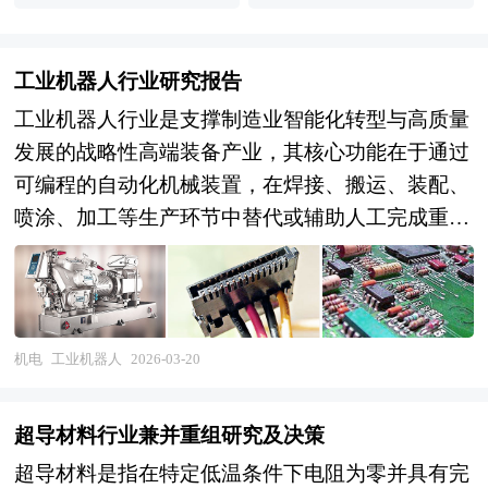
工业机器人行业研究报告
工业机器人行业是支撑制造业智能化转型与高质量
发展的战略性高端装备产业，其核心功能在于通过
可编程的自动化机械装置，在焊接、搬运、装配、
喷涂、加工等生产环节中替代或辅助人工完成重复
性、高精度、高强度或危险环境的作业任务，提升
生产效率、产品质量与制造柔性，是智能制造系统
的核心执行单元。从产业范畴来看，工业机器人行
业涵盖上游核心零部件（精密减速器、伺服电机、
机电
工业机器人
2026-03-20
控制器、传感器、末端执行器），中游整机制造
（多关节机器人、SCARA机器人、协作机器人、
超导材料行业兼并重组研究及决策
并联机器人、移动机器人），以及下游系统集成与
超导材料是指在特定低温条件下电阻为零并具有完
应用服务（汽车行业、电子电气、金属加工、食品