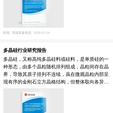
级。尽管面临成本较高、消费者教育不足等挑战，
实现科技自立自强的关键抓手。从产业范畴来看，
景形成规模化部署，部分本土企业在协作机器人、
件准备。 2、中研普华作为买方顾问提供的服务内
宠物冻干行业正成为宠物经济中增长最快的核心赛
高端装备制造产业涵盖航空航天装备（飞机、发动
移动机器人及特定行业专用机器人领域实现差异化
容： 财务及税务尽职调查、目标公司价值分析和
道之一。 当前，中国食品冻干机及宠物冻干行业
机、卫星、运载火箭），海洋工程装备及高技术船
突破，减速器、伺服系统等核心零部件国产化率稳
定价策略制定；协助政府沟通和审批、谈判支持和
正处于快速发展阶段。随着消费者对食品品质和健
舶（深海钻井平台、大型邮轮、LNG船、智能船
步提升。展望"十五五"时期，中国机器人产业将迎
审阅投资文件，确定并购条件；协助买方筹集、获
康属性的要求不断提高，食品冻干机市场需求持续
舶），先进轨道交通装备（高速列车、城轨车辆、
机电
高端装备制造
2026-03-24
来人工智能深度融合与场景爆发共振的战略窗口。
得、使用必要的资金、提出具体的收购建议；审阅
增长。同时，宠物经济的崛起也推动了宠物冻干食
信号系统），高档数控机床与机器人（五轴联动加
技术演进维度，多模态大模型与机器人感知决策系
当地评估师对于目标公司的资产评估报告；财务模
品市场的快速发展。 本研究咨询报告由中研普华
工中心、工业机器人、服务机器人），大型成套技
统的结合将显著提升环境理解与任务规划能力，推
多晶硅行业研究报告
型的构建和目标公司价值分析、提供交易架构的设
咨询公司领衔撰写，在大量周密的市场调研基础
术装备（大型煤化工、大型冶金、大型矿山设
动机器人从"示教再现"向"自主决策"范式跃迁；人
计建议；将审慎性调查的结果反映在各项交易的法
多晶硅，又称高纯多晶硅料或硅料，是单质硅的一
上，主要依据了国家统计局、国家商务部、国家发
备），以及重大工程装备（盾构机、架桥机、海上
形机器人在工业制造、商业服务及家庭场景的应用
律文书中、协助各项法律文书的成文；编制相关的
种形态，由多个晶粒随机排列组成，晶粒间存在晶
改委、国家经济信息中心、国务院发展研究中心、
风电安装平台）等细分领域。按照技术特征可分为
将从概念验证走向小批量商业化，成为产业新增长
并购公告，提出一个完善、操作性强并符合收购方
界，导致其原子排列不连续，虽在微观晶粒内部呈
国家海关总署、全国商业信息中心、中国经济景气
高性能、高可靠性、高精度、智能化、绿色化装
极；应用拓展维度，随着新能源汽车、锂电池、光
需要和自身条件的收购计划，在收购方委托的情况
现有序的金刚石立方晶格结构，但整体取向各异，
监测中心、中国行业研究网、国内外相关报刊杂志
备，按照应用领域则形成国防军工、民用航空、能
伏等新兴产业扩产及传统制造业智能化改造深化，
下代理完成收购计划。
形成典型的多晶体特征。它以纯度约99%的工业硅
的基础信息以及食品冻干机及宠物冻干专业研究单
源资源开发、基础设施建设等多元矩阵。随着新一
高精度、高柔性的机器人需求将持续释放，农业、
为原料，通过改良西门子法、硅烷流化床法等化学
位等公布和提供的大量资料。对我国食品冻干机及
轮科技革命与产业变革深入发展，高端装备制造正
医疗、养老等服务场景的渗透率将显著提升；产业
提纯工艺，将硅纯度提升至6N（99.9999%）以
宠物冻干的行业现状、市场各类经营指标的情况、
从单机装备向系统解决方案、从跟随模仿向自主创
生态维度，开源机器人操作系统、共享制造平台及
上，甚至达到11N（99.999999999%）的电子级标