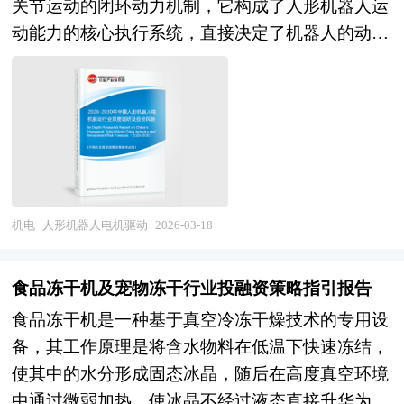
关节运动的闭环动力机制，它构成了人形机器人运
的双重特质，是衡量国家前沿材料掌控能力与未来
四大家族竞争的实力，新能源、锂电、光伏等新兴
动能力的核心执行系统，直接决定了机器人的动态
产业竞争力的关键标志。 企业并购包括兼并与收
行业成为增量需求主引擎。未来，中国工业机器人
响应、动作精度与运行稳定性。该系统以电机为动
购。公司兼并是指经由转移公司所有权的形式，一
行业将在"制造强国"战略与"智能制造"工程的双重
力源，结合驱动器、传感器与控制算法，形成一个
家或多家公司的全部资产与责任不需经过清算都转
驱动下，进入国产替代深化与高端应用突破的新阶
高度集成的机电一体化架构，能够在极小体积内输
移为另一公司所有，而接受全部资产与责任的另一
段。从市场前景看，制造业转型升级与劳动力成本
出高功率密度的扭矩，满足人形机器人在复杂环境
公司仍然完全以自身名义继续运行。公司收购则是
上升持续释放自动化需求，新能源汽车、动力电
中完成行走、平衡、抓取等拟人化动作的需求。
指一家公司经由收购另一公司的股票或股份等方
池、光伏、半导体等战略性新兴产业扩张拉动专用
电机作为“心脏”，负责产生驱动转矩，通常采用无
式，取得该另一公司的控制权或管理权。企业在并
机器人需求，存量机器人更新换代与智能化升级创
框力矩电机、空心杯电机或伺服电机等高性能类
机电
人形机器人电机驱动
2026-03-18
购及资产重组活动中会涉及到诸多专业问题，比如
造替代空间，预计行业将保持稳健增长，国产机器
型，具备低惯量、高响应、大扭矩输出的特点；驱
并购目标公司的选定，目标公司资产估值，并购重
人市场份额与高端应用占比同步提升。产业格局层
动器则扮演“神经系统”的角色，实时调节电流、电
组方式的选择、融资方式的选择，并购成本的控
食品冻干机及宠物冻干行业投融资策略指引报告
面，具备核心零部件自主能力、整机设计制造能
压与频率，实现对电机转速、方向与力矩的精确控
制，并购的法律问题等等，面对这些问题，企业内
力、行业解决方案能力及全球化服务网络的头部企
食品冻干机是一种基于真空冷冻干燥技术的专用设
制，并支持FOC矢量控制、SVPWM调制等先进算
部因缺乏专业人才往往难以正确处理，因而必须委
业将确立主导地位，行业集中度加速提升，专业化
备，其工作原理是将含水物料在低温下快速冻结，
法，确保运动平顺性与能效最优。系统普遍采用
托专业的顾问机构协助。 本报告由中研普华咨询
企业在细分领域形成技术壁垒，跨界融合（AI、视
使其中的水分形成固态冰晶，随后在高度真空环境
48V直流母线供电，配合多级电源管理单元
公司领衔撰写，在大量周密的市场调研基础上，主
觉、力控、工艺）催生新型机器人技术公司，而技
中通过微弱加热，使冰晶不经过液态直接升华为水