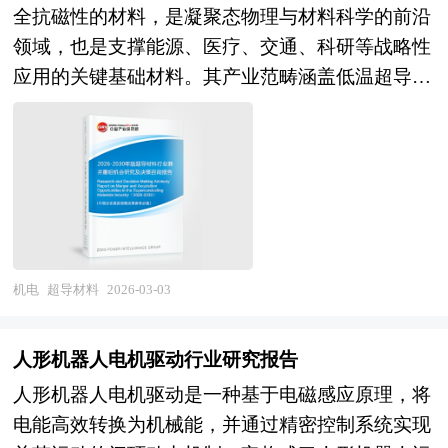
全抗磁性的材料，是凝聚态物理与材料科学的前沿
饮料、医药医疗、新能源等行业的自动化生产线设
领域，也是支撑能源、医疗、交通、科研等战略性
计、安装调试、运维服务）的完整产业链条。按照
应用的关键基础材料。其产业范畴涵盖低温超导材
机械结构可分为多关节型、直角坐标型、圆柱坐标
料（如铌钛、铌三锡）、高温超导材料（如钇钡铜
型、并联型及协作型，按照应用领域则形成搬运上
氧、铋系、铁基超导体）及超导带材、超导磁体、
下料、焊接、装配、喷涂、加工、洁净室等多元矩
超导电缆、超导限流器、超导储能等下游应用产
阵。随着人工智能、机器视觉与数字孪生技术的融
品，涉及固体物理、冶金工程、材料制备、低温技
合渗透，工业机器人正从单一执行设备向智能作业
术、电磁工程等多学科深度交叉融合，具有技术壁
单元转变，其产业边界不断向人机协作、云化机器
垒极高、研发周期漫长、资本投入密集、应用场景
人、AI自主决策等新兴领域延伸。 当前，中国工
战略性的显著特征。作为有望引发能源传输、磁悬
业机器人行业正处于国产替代深化与高端应用拓展
机电
超导材料
2026-03-03
浮交通、医疗影像、核聚变等领域颠覆性变革
的关键转型期。经过多年的政策扶持与市场培育，
的"神奇材料"，超导材料不仅能够实现零损耗电能
我国已连续多年成为全球最大的工业机器人应用市
人形机器人电机驱动行业研究报告
传输、超强磁场产生、高精度探测，更是大国科技
场，产业规模持续扩大，本土企业在控制器、伺服
人形机器人电机驱动是一种基于电磁感应原理，将
竞争与产业制高点争夺的战略要地，其产业属性兼
系统、减速器等核心零部件领域取得重要突破，部
电能高效转换为机械能，并通过精密控制系统实现
具基础科学研究的探索性与未来产业爆发的战略性
分龙头企业在市场份额与技术水平上已具备与国际