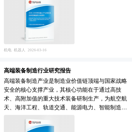
上，主要依据国家统计局、工业和信息化部、商务
复杂任务，涵盖工业机器人、服务机器人、特种机
导材料行业兼并重组机会研究及决策咨询报告》
究单位等公布和提供的大量资料。报告对我国工业
兴细分产业。该行业利用冻干工艺将生肉、内脏、
部、国家发改委、国家经济信息中心、国务院发展
器人及人形机器人等多元品类的综合性高技术产
外，我们也可以根据企业具体项目要求专项编写专
机器人行业的供需状况、发展现状、子行业发展变
骨骼及功能性添加成分在无菌环境下进行低温脱水
研究中心、工信部、中国行业研究网、全国及海外
业。该行业横跨精密减速器、伺服电机、控制器、
业定制版，并根据详细要求合理报价，为企业兼并
化等进行了分析，重点分析了国内外工业机器人行
处理，旨在完整保留原料的生物活性、天然风味与
多种相关报纸杂志的基础信息等公布和提供的大量
视觉感知、运动规划及人机交互等多个核心技术领
重组提供全程指引服务。 1、中研普华作为卖方顾
业的发展现状、如何面对行业的发展挑战、行业的
消化吸收率，满足宠物对“原始饮食”（BARF理
资料和数据，客观、多角度地对中国人形机器人电
域，具有技术迭代快、系统集成复杂、应用场景碎
问提供的服务内容： 并购可行性分析、价值评估
发展建议、行业竞争力，以及行业的投资分析和趋
念）的生理需求。与传统膨化或罐头宠物食品相
机驱动市场进行了分析研究。报告在总结中国人形
片化、安全可靠性要求高等典型特征。随着劳动力
咨询、业务诊断及分析；寻找与推荐策略投资者，
机电
机器人
2026-03-16
势预测等等。报告还综合了工业机器人行业的整体
比，冻干产品具有更高的蛋白质纯度、更低的碳水
机器人电机驱动发展历程的基础上，结合新时期的
结构变迁、生产柔性化需求提升及人工智能大模型
就交易结构和交易方案设计提供专业意见；协助准
发展动态，对行业在产品方面提供了参考建议和具
化合物含量以及无需高温灭菌带来的营养损耗优
各方面因素，对中国人形机器人电机驱动的发展趋
技术突破，机器人已从传统的自动化执行单元向具
备信息备忘录和投资意向书，就投资者的选择和接
体解决办法。报告对于工业机器人产品生产企业、
势，因此被视为高端宠物食品的代表。该行业的发
高端装备制造行业研究报告
势给予了细致和审慎的预测论证。报告资料详实，
身智能体演进，其产业边界持续拓展并与汽车、电
洽策略提供专业意见；协调并管理投资者的财务，
经销商、行业管理部门以及拟进入该行业的投资者
展受到宠物人性化消费趋势、科学喂养理念普及以
高端装备制造产业是制造业价值链顶端与国家战略
图表丰富，既有深入的分析，又有直观的比较，为
子、医疗、农业及家庭服务深度融合，成为重塑生
税务和法律尽职调查；协助卖方回复投资者尽职调
具有重要的参考价值，对于研究我国工业机器人行
及国产高端品牌崛起的推动，已形成从原料
安全的核心支撑产业，其核心功能在于通过高技
人形机器人电机驱动企业在激烈的市场竞争中洞察
产方式与生活方式的关键使能要素。 当前中国机
查过程中提出的问题和要求；协助分析公司的整体
业发展规律、提高企业的运营效率、促进企业的发
sourcing、配方研发、冻干加工到品牌营销的完整
术、高附加值的重大技术装备研制生产，为航空航
先机，能准确及时的针对自身环境调整经营策略。
器人产业正处于从"规模扩张"向"质量跃升"转型、
价值并制定定价策略，协助设定卖方与潜在投资者
展壮大有学术和实践的双重意义。
产业链。同时，行业对生产环境洁净度、微生物控
天、海洋工程、轨道交通、能源电力、智能制造等
从"集成应用"向"自主可控"攻坚的关键发展阶段。
谈判的策略；参与卖方与潜在投资者的谈判并提供
制标准及营养配比科学性提出更高要求，推动企业
领域提供关键装备与系统解决方案，代表着一国制
经过多年培育，我国已连续多年成为全球最大的工
现场技术支持；对最终法律协议中的商业条款提出
向GMP级车间、全链条可追溯与定制化营养方案升
造业的技术水平与综合竞争力，是建设制造强国与
业机器人应用市场，在搬运、焊接、喷涂等常规场
审阅意见；协助进行税务分析、项目管理、融资文