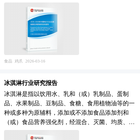
后脱骨拌食。它富含胶原蛋白、蛋白质、矿物质及
食品饮料产业正从温饱型供给向品质型、健康型、
维生素等营养物质，具有软化血管、养颜护肤等功
体验型消费转型，其产业边界不断向功能性食品、
效，不过胆固醇和脂肪含量较高，建议适量食用并
植物基替代、可持续包装、食品科技等新兴领域延
选择健康的烹饪方式。 2026年，鸡爪相关的食品
伸。 当前，中国食品饮料产业正处于结构优化与
安全问题成为社会热点，央视“3•15”晚会曝光了多
动能转换的关键转型期。经过多年的市场化发展与
条触目惊心的黑产链条，部分企业为追求鸡爪白净
产业集聚，我国已成为全球最大的食品饮料生产国
饱满的卖相，违规使用工业级过氧化氢或工业烧碱
与消费国，产业规模稳居世界前列，供应链体系完
食品
鸡爪
2026-03-16
对其进行漂白、增重，这些企业的生产车间环境脏
善，品类创新活跃，本土品牌在多个细分领域建立
乱不堪，鸡爪直接裸露堆放在潮湿肮脏的地面，甚
起市场优势，电商渠道与新零售模式重塑流通格
冰淇淋行业研究报告
至被踩踏后仍继续投入加工，严重违反食品安全标
局。未来，中国食品饮料产业将在"扩大内需战
冰淇淋是指以饮用水、乳和（或）乳制品、蛋制
准。涉事企业不仅包括生产厂家，还有违规供应无
略"与"健康中国建设"的双重驱动下，进入品质升
品、水果制品、豆制品、食糖、食用植物油等的一
标签过氧化氢的上游药企，相关产品已被多地市场
级与创新发展的新阶段。从市场前景看，中等收入
种或多种为原辅料，添加或不添加食品添加剂和
监管部门查封下架，涉事企业被责令停产停业并接
群体扩容与消费理性化推动品质与性价比兼顾的品
（或）食品营养强化剂，经混合、灭菌、均质、老
受深入调查。 本报告利用中研普华长期对鸡爪行
牌成长，县域经济与下沉市场激活打开增量空间，
化、凝冻、硬化等工艺制成的体积膨胀的冷冻饮
业市场跟踪搜集的一手市场数据，同时依据国家统
预制菜、即食食品、功能性饮料等新品类满足快节