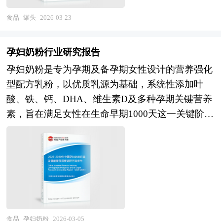
通过高温加热或其他热力杀菌方式，杀灭罐内可能
淋、火锅搭配等场景培育；早餐、下午茶、夜宵等
类、菌种选择、盐分控制、湿度环境及熟成时间等
合（科技、医药、文化、农业）催生新型食品饮料
存在的致病菌、腐败菌及其芽孢，使产品达到商业
时段渗透；B端餐饮渠道（酒店、餐厅、咖啡厅）
食品
罐头
2026-03-23
多重因素的综合作用。 奶酪行业研究报告主要分
企业，而产品同质化、质量失控、环保不达标的企
无菌标准，即不含有能在常温下繁殖的致病性或非
定制化供应增长；冰淇淋蛋糕、甜品站等现制现售
析了奶酪行业的国内外发展概况、行业的发展环
业将加速淘汰。 本研究咨询报告由中研普华咨询
致病性微生物。 正是这一“密封+杀菌”的双重保障
业态发展。在渠道与营销方向，DTC模式与私域运
境、市场分析（市场规模、市场结构、市场特点
孕妇奶粉行业研究报告
公司领衔撰写，在大量周密的市场调研基础上，主
机制，使得罐头食品无需依赖防腐剂即可拥有长达
营深化，会员体系与订阅服务探索；内容营销与情
等）、竞争分析（行业集中度、竞争格局、竞争组
孕妇奶粉是专为孕期及备孕期女性设计的营养强化
要依据了国家统计局、国家商务部、国家发改委、
一年甚至数年的保质期，同时在很大程度上保留了
绪价值挖掘，治愈系、怀旧系、国潮系文化叙事；
群、竞争因素等）、产品价格分析、用户分析、替
型配方乳粉，以优质乳源为基础，系统性添加叶
国家经济信息中心、国务院发展研究中心、国家海
原料的营养成分、风味和质地。与公众常见的误解
元宇宙与虚拟体验探索，数字藏品与虚拟口味创
代品和互补品分析、行业主导驱动因素、行业渠道
酸、铁、钙、DHA、维生素D及多种孕期关键营养
关总署、全国商业信息中心、中国经济景气监测中
不同，罐头的保鲜并非依靠真空或添加防腐剂实
新。在绿色可持续方向，可降解包装、减塑行动、
分析、行业赢利能力、行业成长性、行业偿债能
素，旨在满足女性在生命早期1000天这一关键阶段
心、中国行业研究网、全国及海外相关报刊杂志的
现，而是基于科学的罐藏工艺，其本质是一种物理
碳足迹管理；植物基与细胞培养乳制品应用，降低
力、行业营运能力、奶酪行业重点企业分析、子行
的特殊营养需求。随着“精准营养”理念在母婴健康
基础信息以及食品饮料行业研究单位等公布和提供
性的保藏方法。此外，罐头容器本身也需具备无
环境足迹；余料利用与循环经济模式。在产业组织
业分析、区域市场分析、行业风险分析、行业发展
领域的深入发展，孕妇奶粉已从传统的营养补充角
的大量资料。报告对我国食品饮料行业的供需状
毒、耐腐蚀、密封性好、便于运输和适合工业化生
方向，头部品牌全球化布局与并购整合；细分赛道
前景预测及相关的经营、投资建议等。报告研究框
色，逐步升级为支持优生优育的科学化膳食干预工
况、发展现状、子行业发展变化等进行了分析，重
产等特性，以确保食品安全与流通稳定性。 本研
专业化品牌崛起；供应链数字化与柔性生产，小批
架全面、严谨，分析内容客观、公正、系统，真实
具。 当前，我国孕产妇健康管理正加速向个性
点分析了国内外食品饮料行业的发展现状、如何面
究咨询报告由中研普华咨询公司领衔撰写，在大量
量多口味快速响应；冷链基础设施下沉与成本优
准确地反映了我国奶酪行业的市场发展现状和未来
化、数据驱动模式转型，国家卫健委发布的《母婴
对行业的发展挑战、行业的发展建议、行业竞争
周密的市场调研基础上，主要依据了国家统计局、
化。 本研究咨询报告由中研普华咨询公司领衔撰
发展趋势。 本研究咨询报告由中研普华咨询公司
安全行动提升计划（2025-2027年）》明确提出要
力，以及行业的投资分析和趋势预测等等。报告还
国家商务部、国家发改委、国家经济信息中心、国
写，在大量周密的市场调研基础上，主要依据了国
领衔撰写，在大量周密的市场调研基础上，主要依
加强孕期营养指导，推动营养筛查与干预纳入常规
综合了食品饮料行业的整体发展动态，对行业在产
食品
孕妇奶粉
2026-03-05