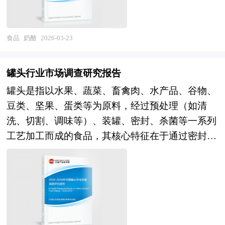
需求；冰淇淋专卖店、茶饮店附带冰淇淋、景区文
奶酪可视为“浓缩的牛奶”，每生产1公斤奶酪约需
善，品类创新活跃，本土品牌在多个细分领域建立
创店等体验式场景兴起；下沉市场潜力释放，但冷
消耗10公斤原料奶，因此其蛋白质、脂肪、钙、磷
起市场优势，电商渠道与新零售模式重塑流通格
链基础设施与消费习惯培育仍需时日。在产业格局
及多种维生素（如维生素A、D、E及B族）的密度
食品
奶酪
2026-03-23
局。未来，中国食品饮料产业将在"扩大内需战
层面，伊利、蒙牛、和路雪、雀巢等国内外巨头主
远高于普通液态奶，营养价值极为丰富。由于乳酸
略"与"健康中国建设"的双重驱动下，进入品质升
导市场，但区域品牌、新锐品牌、跨界品牌通过差
菌在发酵过程中有效分解了乳糖，绝大多数奶酪产
级与创新发展的新阶段。从市场前景看，中等收入
罐头行业市场调查研究报告
异化定位分割细分市场；代工模式成熟，但品牌溢
品几乎不含乳糖，使其成为乳糖不耐受人群理想的
群体扩容与消费理性化推动品质与性价比兼顾的品
罐头是指以水果、蔬菜、畜禽肉、水产品、谷物、
价与渠道控制力成为竞争关键。未来，冰淇淋行业
乳品替代选择。 根据加工方式与成熟程度的不
牌成长，县域经济与下沉市场激活打开增量空间，
豆类、坚果、蛋类等为原料，经过预处理（如清
将呈现健康化场景化与可持续的深刻变革。在产品
同，奶酪可分为天然奶酪与再制奶酪两大类：前者
预制菜、即食食品、功能性饮料等新品类满足快节
洗、切割、调味等）、装罐、密封、杀菌等一系列
创新方向，清洁标签（Clean Label）与透明配方成
为直接由乳凝固并经自然熟成所得，保留了更多活
奏生活需求，国潮文化崛起与本土原料价值挖掘创
工艺加工而成的食品，其核心特征在于通过密封与
为标配，原料溯源与品质可视化；功能性强化，助
性成分与风味层次；后者则以天然奶酪为基料，经
造差异化溢价，预计产业将保持稳健增长，结构优
杀菌技术达到“商业无菌”状态，从而实现在常温下
眠、减压、美容、运动营养等细分功能与冰淇淋结
加热融化并添加乳化盐、调味剂等辅料再加工而
化与价值创造超越规模扩张。产业格局层面，具备
长期保存而不会腐败变质的目的。这一加工过程首
合；个性化定制与DIY体验（家用冰淇淋机、原料
成，具有更稳定的质地与更长的保质期。奶酪的物
研发创新能力、供应链掌控力、数字化运营能力及
先将食品装入金属罐、玻璃瓶、半刚性容器或软包
包）满足家庭场景；酒精冰淇淋、咖啡冰淇淋等成
理状态多样，可呈柔软的糊状、细腻的半固体或坚
可持续发展实践的头部企业集团将通过并购重组与
装（如铝箔袋）中，随后进行严格的密封，确保食
人化、社交化产品拓展消费时空。在消费场景拓展
硬的块状，风味从清淡纯乳香到浓烈复杂甚至带有
生态合作进一步壮大，行业集中度加速提升，新锐
品与外界环境完全隔绝，防止微生物侵入；紧接着
方向，从夏季消暑向四季休闲转型，冬季暖饮冰淇
霉菌特有气息不等，这些差异主要取决于原料乳种
品牌在细分赛道通过差异化定位实现突围，跨界融