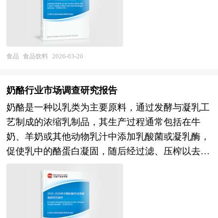
高速增长向存量竞争转变，高端化与性价比分化并
展相应的战略性目标市场，牢牢把握行业竞争的主
基础信息以及食品饮料行业研究单位等公布和提供
品、酒类、调味品、休闲食品、方便食品、烘焙食
存。在产品创新层面，原料升级趋势明显，生牛
动权。形成企业良好的可持续发展优势。
的大量资料。报告对我国食品饮料行业的供需状
品等细分品类生产），以及下游流通消费（传统商
乳、稀奶油、进口乳制品替代植脂末与代可可脂，
况、发展现状、子行业发展变化等进行了分析，重
超、便利店、餐饮渠道、电商平台、社区团购、即
品质化与健康化诉求推动低糖、低脂、高蛋白、益
点分析了国内外食品饮料行业的发展现状、如何面
时零售）的完整产业链条。按照产品属性可分为饮
食品
食品饮料
2026-03-20
生菌等功能性产品涌现；植物基冰淇淋（燕麦奶、
对行业的发展挑战、行业的发展建议、行业竞争
料酒制造、软饮料制造、乳制品制造、调味品发酵
椰奶、豆奶基底）满足乳糖不耐与素食需求；跨界
力，以及行业的投资分析和趋势预测等等。报告还
制品、方便食品、休闲食品等大类，按照消费场景
联名（白酒、奶茶、文创IP）制造话题与溢价，但
奶酪行业市场调查研究报告
综合了食品饮料行业的整体发展动态，对行业在产
则形成居家消费、餐饮消费、户外即饮、礼品馈赠
同质化与过度营销引发消费者疲劳；地域特色（如
奶酪是一种以乳类为主要原料，通过发酵与凝乳工
品方面提供了参考建议和具体解决办法。报告对于
等多元矩阵。随着居民收入提升与消费观念转变，
黄酒、花椒、螺蛳粉口味）与怀旧复古（老冰棍、
艺制成的浓缩乳制品，其生产过程通常包括在牛
食品饮料产品生产企业、经销商、行业管理部门以
食品饮料产业正从温饱型供给向品质型、健康型、
绿豆冰）创新活跃。在价格带层面，钟薛高等高端
奶、羊奶或其他动物乳汁中添加乳酸菌或凝乳酶，
及拟进入该行业的投资者具有重要的参考价值，对
体验型消费转型，其产业边界不断向功能性食品、
品牌打开价格天花板后，市场呈现"两头大中间
促使乳中的酪蛋白凝固，随后经过滤、压榨以去除
于研究我国食品饮料行业发展规律、提高企业的运
植物基替代、可持续包装、食品科技等新兴领域延
小"的哑铃型结构，超高端与平价基础款并行，中
乳清，并对凝乳块进行不同程度的熟成处理而最终
营效率、促进企业的发展壮大有学术和实践的双重
伸。 当前，中国食品饮料产业正处于结构优化与
端市场竞争激烈。在渠道变革层面，传统商超、便
形成固态或半固态产品。从工艺角度看，奶酪是发
意义。
动能转换的关键转型期。经过多年的市场化发展与
利店仍是主渠道但增长放缓，电商冷链配送能力提
酵乳的进阶形态，其核心在于通过微生物作用与物
产业集聚，我国已成为全球最大的食品饮料生产国
升，O2O即时零售（外卖、社区团购）满足即时性
理浓缩实现乳成分的重组与富集；从营养角度看，
与消费国，产业规模稳居世界前列，供应链体系完