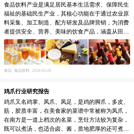
食品饮料产业是满足居民基本生活需求、保障民生
福祉的基础民生产业，其核心功能在于通过农业原
料采集、加工制造、配方研发及品牌营销，为消费
者提供安全、营养、美味的饮食产品，涵盖从田间
到餐桌的全链条价值创造。从产业范畴来看，食品
饮料产业涵盖上游原料供应（农产品、食品添加
剂、包装材料），中游加工制造（软饮料、乳制
品、酒类、调味品、休闲食品、方便食品、烘焙食
食品
食品饮料
2026-03-20
品等细分品类生产），以及下游流通消费（传统商
超、便利店、餐饮渠道、电商平台、社区团购、即
鸡爪行业研究报告
时零售）的完整产业链条。按照产品属性可分为饮
鸡爪又名鸡掌、凤爪、凤足，是鸡的脚爪，多皮、
料酒制造、软饮料制造、乳制品制造、调味品发酵
筋，胶质丰富，在美食家的菜谱中常被称为凤爪，
制品、方便食品、休闲食品等大类，按照消费场景
在南方是一道上档次的名菜，烹饪方法较为复杂，
则形成居家消费、餐饮消费、户外即饮、礼品馈赠
既可以煮汤，也适合卤、酱，质地肥厚的还可煮熟
等多元矩阵。随着居民收入提升与消费观念转变，