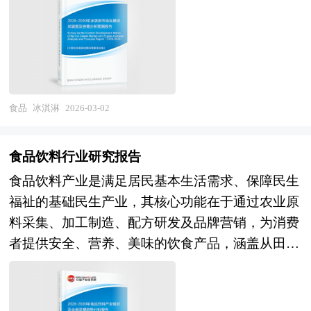
品，是乳制品行业与休闲食品产业交叉的重要细分
计局、国家商务部、国家发改委、国务院发展研究
奏生活需求，国潮文化崛起与本土原料价值挖掘创
赛道。其产业范畴涵盖传统冰淇淋（硬冰淇淋、软
中心、行业协会、中国行业研究网、全国及海外专
造差异化溢价，预计产业将保持稳健增长，结构优
冰淇淋）、雪糕、雪泥、冰棍、食用冰及近年兴起
业研究机构提供的大量权威资料，采用与国际同步
化与价值创造超越规模扩张。产业格局层面，具备
的植物基冰淇淋、功能性冰淇淋、手工冰淇淋、文
的科学分析模型，全面而准确地为您从行业的整体
研发创新能力、供应链掌控力、数字化运营能力及
创冰淇淋等创新品类，涉及食品科学、冷链物流、
高度来架构分析体系。让您全面、准确地把握整个
可持续发展实践的头部企业集团将通过并购重组与
品牌营销、工业设计等多学科交叉融合，具有季节
食品
冰淇淋
2026-03-02
鸡爪行业的市场走向和发展趋势。 报告对中国鸡
生态合作进一步壮大，行业集中度加速提升，新锐
消费明显、情感属性强、产品迭代快、渠道多元化
爪行业的内外部环境、行业发展现状、产业链发展
品牌在细分赛道通过差异化定位实现突围，跨界融
的显著特征。作为消暑解渴与休闲享受的双重载
状况、市场供需、竞争格局、标杆企业、发展趋
食品饮料行业研究报告
合（科技、医药、文化、农业）催生新型食品饮料
体，冰淇淋不仅满足消费者对美味与清凉的基础需
势、机会风险、发展策略与投资建议等进行了分
企业，而产品同质化、质量失控、环保不达标的企
食品饮料产业是满足居民基本生活需求、保障民生
求，更是社交分享、文化表达、情绪疗愈的重要媒
析，并重点分析了我国鸡爪行业将面临的机遇与挑
业将加速淘汰。 本研究咨询报告由中研普华咨询
福祉的基础民生产业，其核心功能在于通过农业原
介，其产业属性兼具快消品的规模经济性与时尚消
战。报告将帮助鸡爪企业、学术科研单位、投资企
公司领衔撰写，在大量周密的市场调研基础上，主
料采集、加工制造、配方研发及品牌营销，为消费
费品的创新性的双重特质。 当前，中国冰淇淋市
业准确了解鸡爪行业最新发展动向，及早发现鸡爪
要依据了国家统计局、国家商务部、国家发改委、
者提供安全、营养、美味的饮食产品，涵盖从田间
场正处于消费升级深化与竞争格局重构的关键转型
行业市场的空白点，机会点，增长点和盈利点……
国家经济信息中心、国务院发展研究中心、国家海
到餐桌的全链条价值创造。从产业范畴来看，食品
期。在市场规模层面，国内冰淇淋消费量稳居全球
准确把握鸡爪行业未被满足的市场需求和趋势，有
关总署、全国商业信息中心、中国经济景气监测中
饮料产业涵盖上游原料供应（农产品、食品添加
第一，但人均消费量与发达国家仍有差距，市场从
效规避鸡爪行业投资风险，更有效率地巩固或者拓
心、中国行业研究网、全国及海外相关报刊杂志的
剂、包装材料），中游加工制造（软饮料、乳制