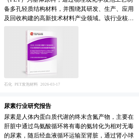
了解目前石油行业兼并重组动态，把握企业定位和
和信息资源，为客户提供深度的农药行业研究报
图”，对于区域发展规划来说，就相当于一张蓝图
（DMFC）因其结构简单、低温启动快、能量密度
备多孔轻质结构材料，并围绕其研发、生产、应用
发展方向不可多得的精品。除提供《2026-2030年
告，以专业的研究方法帮助客户深入的了解农药行
对一个建筑物的重要性，有了这张“蓝图”，区域才
高等特点，在便携式电子设备和分布式能源系统中
及回收构建的高新技术材料产业领域。该行业核心
版石油行业兼并重组机会研究及决策咨询报告》
业，发现投资价值和投资机会，规避经营风险，提
能在有规划有计划的基础上进行更好的区域建设。
展现出应用潜力。然而，甲醇的大规模应用仍面临
在于利用PET优异的力学性能、热稳定性和可回收
外，我们也可以根据企业具体项目要求专项编写专
高管理和运营能力。农药行业报告是从事农药行业
特定区域内某个产业的快速健康发展有赖于当地政
安全监管、公众认知与基础设施配套等挑战，尤其
性，通过先进的发泡技术实现材料的轻量化、高强
业定制版，并根据详细要求合理报价，为企业兼并
投资之前，对农药行业相关各种因素进行具体调
府以前瞻性的眼光拟定科学合理的发展规划，特别
在民用领域需严防误饮与泄漏风险。未来，在政策
度与功能化协同优化，形成具备高比强度、耐高
重组提供全程指引服务。 1、中研普华作为卖方顾
查、研究、分析，评估项目可行性、效果效益程
是一些战略性新兴产业更需要地方政府制定切实可
引导、技术创新与产业链协同下，甲醇将从传统化
温、阻燃、低烟无毒及环境友好等综合性能的新型
问提供的服务内容： 并购可行性分析、价值评估
度，提出建设性意见建议对策等，为农药行业投资
行的扶持和培育规划。通过区域产业规划来确定地
工品逐步演变为集“碳资源载体、清洁能源、绿色
结构泡沫材料。 随着全球对可持续发展和循环经
咨询、业务诊断及分析；寻找与推荐策略投资者，
决策者和主管机关审批的研究性报告。以阐述对农
方经济发展的产业支撑体系，为招商工作确定方向
原料”于一体的多功能战略物资，深度融入我国新
济的高度重视，PET发泡材料因其可100%回收再
就交易结构和交易方案设计提供专业意见；协助准
药行业的理论认识为主要内容，重在研究农药行业
和框架。我们针对各大城市、区县镇等区域的产业
型能源体系与循环经济格局。 《2026-2030年甲
利用、碳足迹显著低于传统泡沫材料的优势，成为
备信息备忘录和投资意向书，就投资者的选择和接
石化
PET发泡材料
2026-03-17
本质及规律性认识的研究。农药行业研究报告持续
发展规划，将围绕“产业分析→产业定位→产业规
醇“十五五”产业链全景调研及投资环境深度剖析报
替代不可降解或难回收的PVC、PU等泡沫材料的
洽策略提供专业意见；协调并管理投资者的财务，
提供高价值服务，是企业了解各行业当前最新发展
划→产业实施”这条主线来展开。各地由于资源禀
告》由中研普华集团下属产业研究院的资深专家和
关键路径，广泛服务于高端制造与绿色建筑领域。
税务和法律尽职调查；协助卖方回复投资者尽职调
动向、把握市场机会、做出正确投资和明确企业发
赋不同，发展相关产业的条件也就不同，只有准确
尿素行业研究报告
研究人员通过周密的市场调研，参考国家统计局、
行业技术演进集中于超临界CO₂挤出发泡、微孔结
查过程中提出的问题和要求；协助分析公司的整体
展方向不可多得的精品资料。 本研究咨询报告由
的理解区域内产业发展基础和潜力，才能编制出符
尿素是人体内蛋白质代谢的终末含氮产物，主要在
政府部门机构发布的最新权威数据，并对多位业内
构调控、纳米增强改性及闭环化学回收等前沿方
价值并制定定价策略，协助设定卖方与潜在投资者
中研普华咨询公司领衔撰写，在大量周密的市场调
合当地实际的产业发展规划。中研普华拥有完善的
肝脏中通过鸟氨酸循环将有毒的氨转化为相对无毒
资深专家进行深入访谈的基础上，通过相关市场研
向，推动材料在泡孔均匀性、抗疲劳性、阻燃等级
谈判的策略；参与卖方与潜在投资者的谈判并提供
研基础上，主要依据了国家统计局、国家商务部、
调研访谈方案，能够快速全面的根据当地实际条件
的尿素，随后经血液循环运输至肾脏，通过肾小球
究的工具、理论和模型撰写而成。本报告总结