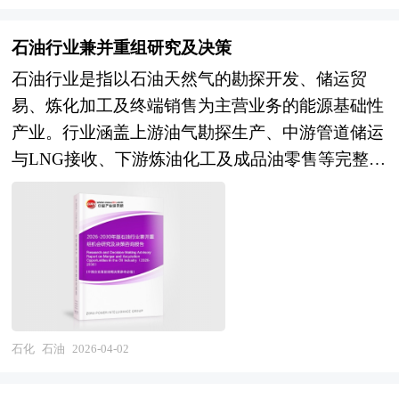
全具有不可替代的战略价值。农药产业链条高度复
杂，上游涉及基础化工原料、精细化工中间体及生
石油行业兼并重组研究及决策
物发酵底物，中游涵盖原药合成、制剂加工及剂型
石油行业是指以石油天然气的勘探开发、储运贸
创新，下游直达农业生产和专业防治服务，是典型
易、炼化加工及终端销售为主营业务的能源基础性
的技术密集、资本密集与监管强约束型产业，其发
产业。行业涵盖上游油气勘探生产、中游管道储运
展水平直接反映国家精细化工与生物技术的综合实
与LNG接收、下游炼油化工及成品油零售等完整产
力。 产业规划一般包括产业发展现状、产业特征
业链条，产品广泛应用于交通运输、化工原料、工
分析、产业发展目标和发展定位、产业发展重点方
业燃料、居民生活等国民经济各个领域。作为现代
向、产业空间引导和产业发展政策等。随着中国对
工业体系的血液与国家战略安全的核心支撑，石油
外开放程度的深化，经济全球化和区域化对产业发
行业兼具强资源属性、高资本密集、长周期回报与
展的影响显著增强，产业间的竞争层次和深度也发
地缘政治敏感等多重特征，产业链条长、技术门槛
生了变化。因此，科学预测产业发展趋势和空间变
高、环保安全约束严，既是保障国家能源安全的压
化态势，对产业发展和规划具有重要的意义。中研
舱石，也是能源转型与碳中和目标下面临深刻变革
普华拥有28年的产业规划、细分市场研究及大量项
石化
石油
2026-04-02
的传统能源代表。近年来，随着全球能源格局加速
目运作经验，业务覆盖全球。累积300多个产业园