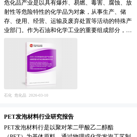
内部因缺乏专业人才往往难以正确处理，因而必须
业状况、区域市场发展情况等内容进行详细的阐述
危化品产业是以具有爆炸、易燃、毒害、腐蚀、放
贫油少气”的能源结构特点，煤制甲醇技术持续优
委托专业的顾问机构协助。 本报告由中研普华咨
和深入的分析，着重对农药业务的发展进行详尽深
射性等危险特性的化学品为对象，从事生产、储
化，不仅保障了原料自主可控，还通过碳捕集与封
询公司领衔撰写，在大量周密的市场调研基础上，
入的分析，并根据农药行业的政策经济发展环境对
存、使用、经营、运输及废弃处置等活动的特殊产
存（CCS）技术探索实现低碳化生产，推动传统煤
主要依据了国家统计局、国家海关总署、国家发改
农药行业潜在的风险和防范建议进行分析。
业部门。作为石油和化学工业的重要组成部分，其
化工向绿色化工跃迁。更值得关注的是，绿色甲醇
委、国家商务部、石油行业相关协会、中国行业研
《2026年版农药产业规划专项研究报告》由中研产
范畴涵盖基础化工原料、精细化工产品、农药医药
——即利用可再生能源电解水制氢，再与捕集的二
究网等国家部门、行业协会、国内外相关报刊杂志
业规划院领衔制作，精英专家团队在上千个重大项
中间体、民爆器材及特种气体等广泛品类，产业链
氧化碳合成的“零碳甲醇”——正成为新能源布局的
发表公布的基础信息以及专业研究机构公布和提供
目积累了宝贵经验，为项目成功落地保驾护航。中
条横跨矿产资源开发、化工工艺设计、特种设备制
新焦点，被视为实现交通、航运等领域深度脱碳的
的大量资料，对我国石油行业的发展状况、竞争情
研产业规划院率先在业内提出“全流程一体化”综合
造、安全技术服务、物流运输及环保处置等多个环
重要路径。 在交通应用方面，工信部已明确表态
况、发展趋势、行业技术等背景进行了分析，并重
解决方案，提供从前期拿地策划、定位策划、概念
节，具有显著的高危性、专业性、强监管及区域布
将加大支持力度，推动甲醇汽车产业化发展，尤其
点分析了我国石油行业兼并重组机会，以及中国石
规划、空间规划、总体规划、城市设计、建筑设
局敏感等特征。当前，危化品产业正从传统的规模
在重卡、船舶等高排放场景中推广甲醇燃料，以降
油行业兼并重组将面临的挑战。报告还对国内外的
计、景观设计、IP设计、商业模式设计、招商、投
扩张与安全监管被动应对，向本质安全、绿色低
石化
危化品
2026-03-10
低对石油的依赖并减少污染物排放。与此同时，甲
石油行业兼并重组案例分析，并对石油行业兼并重
资、运营等一系列咨询服务。 中研普华通过对农
碳、智慧高效的现代化工产业体系深刻转型，成为
醇作为氢能载体的优势日益凸显，其常温液态特性
组趋势进行了趋向研判，本报告定期对石油行业运
药行业长期跟踪监测，分析农药行业需求、供给、
关系国计民生、公共安全及生态环境的基础性、战
极大降低了储运难度与成本，通过甲醇重整制氢可
PET发泡材料行业研究报告
行和兼并重组事件进行监测，数据保持动态更新，
经营特性、获取能力、产业链和价值链等多方面的
略性产业。 区域产业规划是地方经济发展战略的
为氢燃料电池提供稳定供能，成为氢能经济现实可
PET发泡材料行是以聚对苯二甲酸乙二醇酯
是石油相关企业、科研单位、投资机构等单位准确
内容，整合行业、市场、企业、用户等多层面数据
核心内容，是各级政府部门发展相关产业的“路线
行的过渡方案。 此外，直接甲醇燃料电池
（PET）为基体原料，通过物理或化学发泡工艺制