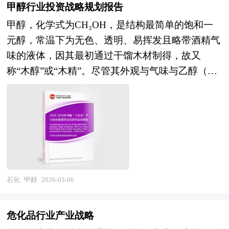
调整、国内"双碳"战略深入推进以及油气体制改革
区规划落地项目案例，拥有丰富的产业园区、特色
甲醇行业投资战略规划报告
持续深化，石油行业正从规模扩张向质量效益、从
小镇、田园综合体、文旅地产、智慧物流、乡村振
甲醇，化学式为CH₃OH，是结构最简单的饱和一
传统燃料向综合能源化工转型，行业内涵持续拓
兴等类型项目规划经验。 中研普华28年的产业研
元醇，常温下为无色、透明、易挥发且略带酒精气
展，边界向天然气、氢能、CCUS、新材料等清洁
究服务经验，形成了独特的产业研究及战略投资一
味的液体，因其最初通过干馏木材制得，故又
能源与高端化工方向显著延伸。 企业并购包括兼
体化服务体系，涉及8000多个细分行业，积累了数
称“木醇”或“木精”。尽管其外观与气味与乙醇（饮
并与收购。公司兼并是指经由转移公司所有权的形
十万份行业研究报告数据库、服务了20多万家企事
用酒精）极为相似，但甲醇具有强烈毒性，摄入少
式，一家或多家公司的全部资产与责任不需经过清
业单位，现已成为中国最具影响力的产业研究咨询
量即可导致失明，过量则危及生命，严禁用于食品
算都转移为另一公司所有，而接受全部资产与责任
综合服务机构。集团下属研究院的产业研究报告在
加工或饮用。作为重要的基础化工原料，甲醇在现
的另一公司仍然完全以自身名义继续运行。公司收
大量周密的市场调研基础上，主要依据了国家统计
代工业体系中扮演着多重角色，不仅是生产甲醛、
购则是指一家公司经由收购另一公司的股票或股份
局、国家商务部、国家市场监督管理总局、国家发
醋酸、甲胺、氯甲烷等有机化学品的核心前体，还
等方式，取得该另一公司的控制权或管理权。企业
改委、国家经济信息中心、国务院发展研究中心、
广泛应用于医药、农药、塑料、涂料、纺织及电子
在并购及资产重组活动中会涉及到诸多专业问题，
国家海关总署、中国经济景气监测中心、中国行业
等行业，支撑着从家居建材到高端制造的产业链运
石化
甲醇
2026-03-06
比如并购目标公司的选定，目标公司资产估值，并
研究网、国内外相关报刊杂志的基础信息以及农药
转。 近年来，随着“双碳”战略深入推进，甲醇在能
购重组方式的选择、融资方式的选择，并购成本的
专业研究单位等公布和提供的大量资料。对我国农
源领域的战略价值被进一步放大，成为“十五五”期
控制，并购的法律问题等等，面对这些问题，企业
危化品行业产业战略
药的行业现状、市场各类经营指标的情况、重点企
间绿色低碳转型的关键载体之一。依托我国“富煤