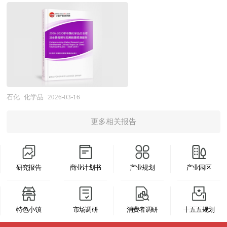
向加速发展。 本研究咨询报告由中研普华咨询公
煤炭、矿石及生物质等为原料，通过化学或生物化
该吸取什么教训？我们用什么样的眼光来看城市的
判断肾功能损害的程度及鉴别肾前性氮质血症与器
司领衔撰写，在大量周密的市场调研基础上，主要
学工艺生产各类化学产品的综合性产业，涵盖基础
发展，看我们经济的发展，区域的发展。我们战略
质性肾病。此外，尿素的代谢还受到年龄、生理状
依据国家统计局、商务部、国家发改委、国家经济
化学品、精细化学品、专用化学品、化工新材料及
视野在什么地方？战略是分层的，上到世界下到企
态等个体差异的影响，如儿童因肾功能尚未成熟、
信息中心、国务院发展研究中心、工信部、中国行
农用化学品等细分领域，贯穿研发设计、工艺开
业，每个层面都有战略问题。中美关系怎么处理？
老年人因肾小球滤过率下降、孕妇因肾血流量增加
业研究网、全国及海外多种相关报纸杂志的基础信
发、生产制造、流通分销及终端应用的全产业链。
中日关系怎么处理？那就叫国际战略、世界战略。
等因素，其正常参考范围需结合具体情况综合评
息等公布和提供的大量资料和数据，客观、多角度
该行业横跨化学工程、催化科学、分离技术、过程
亚太金融组织、欧盟、东盟、中亚、OPEC，那叫
估。值得注意的是，尿素不仅是医学检测指标，也
地对中国PET发泡材料市场进行了分析研究。报告
安全及环境工程等多个高技术领域，具有资本技术
地缘战略。党的十八大报告，那叫国家发展战略。
石化
化学品
2026-03-16
是人类历史上首个在实验室中由无机物合成的有机
在总结中国PET发泡材料发展历程的基础上，结合
密集、产业链长、关联度高、安全环保风险敏感、
长三角珠三角环渤海经济区，东北振兴、中部崛
化合物，1828年维勒通过氰酸铵合成尿素，打破
新时期的各方面因素，对中国PET发泡材料的发展
更多相关报告
周期性波动显著等典型特征。随着"双碳"目标深入
起，那叫区域发展战略，还有省域战略，市域战
了“生命力论”的桎梏，标志着有机化学的开端，具
趋势给予了细致和审慎的预测论证。报告资料详
推进、能源结构转型加速及下游产业升级需求提
略，底下还有县域战略，集团战略、组织战略。一
有深远的科学史意义。 如今，尿素在农业、工
实，图表丰富，既有深入的分析，又有直观的比
升，化学品行业已从传统的规模扩张模式向高端
个城市的发展，它没有明确的战略定位，它没有明
业、环保等领域亦有广泛应用，其作为含氮量最高
较，为PET发泡材料企业在激烈的市场竞争中洞察
研究报告
商业计划书
产业规划
产业园区
化、绿色化、智能化方向深度变革，其产业价值正
确的发展思路，它就走不下去，它的经济发展就一
的固体氮肥，广泛用于提升土壤肥力，同时在工业
先机，能准确及时的针对自身环境调整经营策略。
从基础原料供给向解决方案提供与产业链价值链高
定受影响。到深圳去看，经济相对的很热很热。到
上作为合成树脂、脱硝剂、饲料添加剂等的重要原
端跃迁。 当前中国化学品产业正处于从"大
珠海去看，经济相对的很冷很冷，为什么差别这么
料，展现出多维度的功能价值。 本研究咨询报告
特色小镇
市场调研
消费者调研
十五五规划
国"向"强国"跨越、从"粗放发展"向"精细运营"转型
大？一是区域产业战略方向差异，深圳从一开始就
由中研普华咨询公司领衔撰写，在大量周密的市场