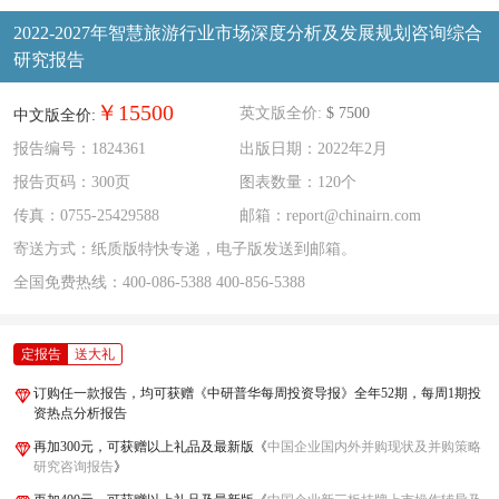
2022-2027年智慧旅游行业市场深度分析及发展规划咨询综合
研究报告
￥15500
英文版全价:
$ 7500
中文版全价:
报告编号：1824361
出版日期：2022年2月
报告页码：300页
图表数量：120个
传真：0755-25429588
邮箱：report@chinairn.com
寄送方式：纸质版特快专递，电子版发送到邮箱。
全国免费热线：
400-086-5388
400-856-5388
定报告
送大礼
订购任一款报告，均可获赠《中研普华每周投资导报》全年52期，每周1期投
资热点分析报告
再加300元，可获赠以上礼品及最新版《
中国企业国内外并购现状及并购策略
研究咨询报告
》