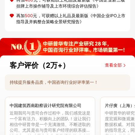
挂牌上市操作辅导及上市环境综合评估报告》
再加
500
元，可获赠以上礼品及最新版《中国企业IPO上市
指导及并购整合策略全景研究报告》
客户评价（2万+）
查看全部
持续提升服务品质，中国咨询行业好评率第一！
中国建筑西南勘察设计研究院有限公司
片仔癀（上海）
近期我司与贵司合作过程中，我们感觉这是
中研普华的研究
一个富有活力、积极向上的团队！这让我们
度宏观和微观兼
相信中研普华是一个充满激情、不断进取的
数据权威。对我
公司。尤其是在与贵司客户经理的联系接洽
的指导意义，同