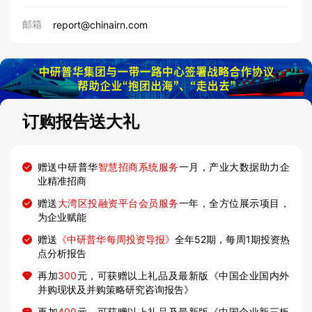
邮箱
report@chinairn.com
订购报告送大礼
赠送中研普华
智慧招商系统服务
一月，产业大数据助力企
业精准招商
赠送
大湾区投融资平台会员服务
一年，全方位展示项目，
为企业赋能
赠送
《中研普华每周投资导报》
全年52期，每周1期投资热
点分析报告
再加
300
元，可获赠以上礼品及最新版《中国企业国内外
并购现状及并购策略研究咨询报告》
再加
400
元，可获赠以上礼品及最新版《中国企业新三板