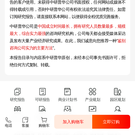
告的客户使用。未获得中研普华公司书面授权，任何网站或媒体不
得转载或引用，否则中研普华公司有权依法追究其法律责任。如需
订阅研究报告，请直接联系本网站，以便获得全程优质完善服务。
中研普华公司是
中国成立时间最长，拥有研究人员数量最多，规模
最大，综合实力最强
的咨询研究机构，公司每天都会接受媒体采访
及发布大量产业经济研究成果。在此，我们诚意向您推荐一种“
鉴别
咨询公司实力的主要方法
”。
本报告目录与内容系中研普华原创，未经本公司事先书面许可，拒
绝任何方式复制、转载。
研究报告
可研报告
商业计划书
产业规划
园区规划
特色小镇
市场调研
十四五规划
IPO咨询
消费者调研
加入购物车
立即订购
电话
客服
购物车
中研普华集团
联系方式
版权说明
企业客户
媒体报道
报告索引