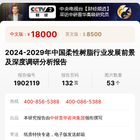
18000
8500
中文版：
英文版：
¥
$
2024-2029年中国柔性树脂行业发展前景
及深度调研分析报告
报告编号
报告页码
图片数量
1902119
132
53
页
个
400-856-5388
400-086-5388
热线
出品
本研究报告由
中研普华咨询集团
领衔撰写
寄送
纸质特快专递，电子版发送邮箱