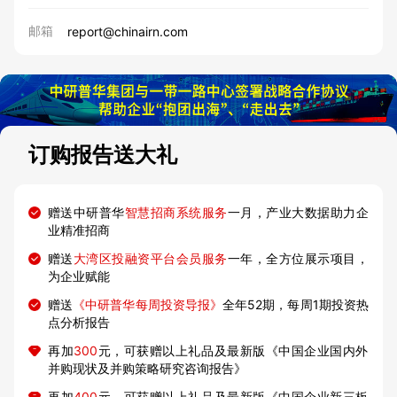
邮箱
report@chinairn.com
订购报告送大礼
赠送中研普华
智慧招商系统服务
一月，产业大数据助力企
业精准招商
赠送
大湾区投融资平台会员服务
一年，全方位展示项目，
为企业赋能
赠送
《中研普华每周投资导报》
全年52期，每周1期投资热
点分析报告
再加
300
元，可获赠以上礼品及最新版《中国企业国内外
并购现状及并购策略研究咨询报告》
再加
400
元，可获赠以上礼品及最新版《中国企业新三板