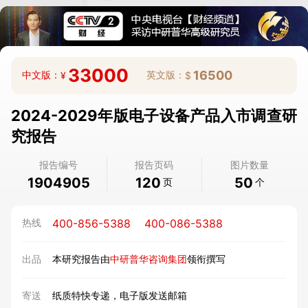
33000
16500
中文版：
英文版：
¥
$
2024-2029年版电子设备产品入市调查研
究报告
报告编号
报告页码
图片数量
1904905
120
50
页
个
400-856-5388
400-086-5388
热线
出品
本研究报告由
中研普华咨询集团
领衔撰写
寄送
纸质特快专递，电子版发送邮箱