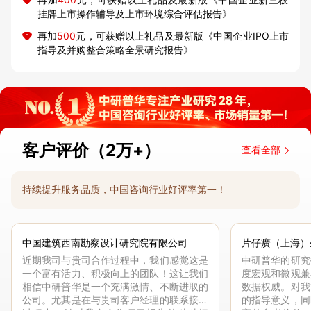
挂牌上市操作辅导及上市环境综合评估报告》
再加
500
元，可获赠以上礼品及最新版《中国企业IPO上市
指导及并购整合策略全景研究报告》
客户评价（2万+）
查看全部
持续提升服务品质，中国咨询行业好评率第一！
中国建筑西南勘察设计研究院有限公司
片仔癀（上海）
近期我司与贵司合作过程中，我们感觉这是
中研普华的研究
一个富有活力、积极向上的团队！这让我们
度宏观和微观兼
相信中研普华是一个充满激情、不断进取的
数据权威。对我
公司。尤其是在与贵司客户经理的联系接洽
的指导意义，同