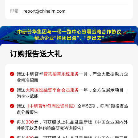
邮箱
report@chinairn.com
订购报告送大礼
赠送中研普华
智慧招商系统服务
一月，产业大数据助力企
业精准招商
赠送
大湾区投融资平台会员服务
一年，全方位展示项目，
为企业赋能
赠送
《中研普华每周投资导报》
全年52期，每周1期投资热
点分析报告
再加
300
元，可获赠以上礼品及最新版《中国企业国内外
并购现状及并购策略研究咨询报告》
再加
400
元，可获赠以上礼品及最新版《中国企业新三板