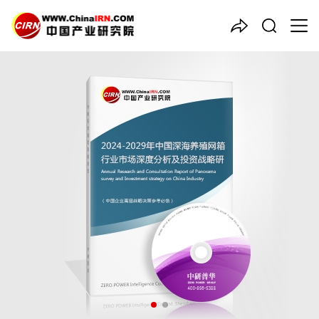
中国产业咨询领导者
2024-2029年中国
深海养殖
网箱
行业市场深度分析及投资
战略研究报告
品质保障，一年免费更新维护
报告编号：1905618
出版日期：2024年4月
《2024-2029年中国深海养殖网箱行业市场深度分析及投资战略
研究报告》由中研普华深海养殖网箱行业分析专家领衔撰写，主要
分析了深海养殖网箱行业的市场规模、发展现状与投资前景，同时
对深海养殖网箱行业的未来发展做出科学的趋势预测和专业的深海
养殖网箱行业数据分析，帮助客户评估深海养殖网箱行业投资价
值。
26年研究经验，深度洞察行业驱动力
多元化、高学历的实战型精英团队