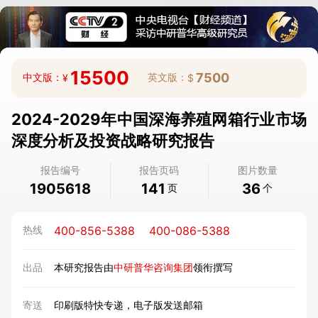
微信扫一扫，立即订购报告
15500
7500
中文版：
英文版：
¥
$
2024-2029年中国深海养殖网箱行业市场
深度分析及投资战略研究报告
报告编号
报告页码
图片数量
1905618
141
36
页
个
400-856-5388
400-086-5388
热线
出品
本研究报告由
中研普华咨询集团
领衔撰写
寄送
印刷版特快专递，电子版发送邮箱