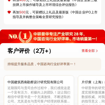
挂牌上市操作辅导及上市环境综合评估报告》
再加
500
元，可获赠以上礼品及最新版《中国企业IPO上市
指导及并购整合策略全景研究报告》
客户评价（2万+）
查看全部
持续提升服务品质，中国咨询行业好评率第一！
中国建筑西南勘察设计研究院有限公司
片仔癀（上海）
近期我司与贵司合作过程中，我们感觉这是
中研普华的研究
一个富有活力、积极向上的团队！这让我们
度宏观和微观兼
相信中研普华是一个充满激情、不断进取的
数据权威。对我
公司。尤其是在与贵司客户经理的联系接洽
的指导意义，同