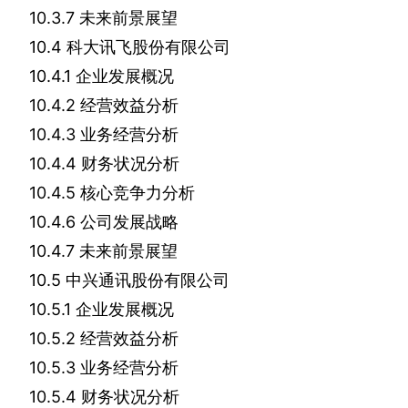
10.3.7
未来前景展望
10.4
科大讯飞股份有限公司
10.4.1
企业发展概况
10.4.2
经营效益分析
10.4.3
业务经营分析
10.4.4
财务状况分析
10.4.5
核心竞争力分析
10.4.6
公司发展战略
10.4.7
未来前景展望
10.5
中兴通讯股份有限公司
10.5.1
企业发展概况
10.5.2
经营效益分析
10.5.3
业务经营分析
10.5.4
财务状况分析