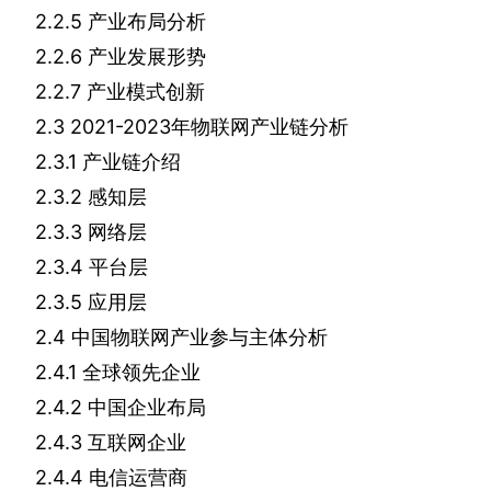
2.2.5
产业布局分析
2.2.6
产业发展形势
2.2.7
产业模式创新
2.3 2021-2023
年物联网产业链分析
2.3.1
产业链介绍
2.3.2
感知层
2.3.3
网络层
2.3.4
平台层
2.3.5
应用层
2.4
中国物联网产业参与主体分析
2.4.1
全球领先企业
2.4.2
中国企业布局
2.4.3
互联网企业
2.4.4
电信运营商