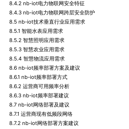
8.4.2 nb-iot
电力物联网安全特征
8.4.3 nb-iot
电力物联网跨层安全防护
8.5 nb-iot
技术垂直行业应用需求
8.5.1
智能水表应用需求
8.5.2
智慧照明应用需求
8.5.3
智慧农业应用需求
8.5.4
智慧物流应用需求
8.6 nb-iot
频率部署方案及建议
8.6.1 nb-iot
频率部署方式
8.6.2
运营商可用频率分析
8.6.3 nb-iot
频率部署建议
8.7 nb-iot
网络部署及建议
8.7.1
运营商现有低频段网络
8.7.2 nb-iot
网络部署方案建议