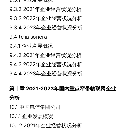
9.3.2 2021
年企业经营状况分析
9.3.3 2022
年企业经营状况分析
9.3.4 2023
年企业经营状况分析
9.4 telia sonera
9.4.1
企业发展概况
9.4.2 2021
年企业经营状况分析
9.4.3 2022
年企业经营状况分析
9.4.4 2023
年企业经营状况分析
第十章
2021-2023
年国内重点窄带物联网企业
分析
10.1
中国电信集团公司
10.1.1
企业发展概况
10.1.2 2021
年企业经营状况分析