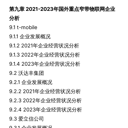
第九章
2021-2023
年国外重点窄带物联网企业
分析
9.1 t-mobile
9.1.1
企业发展概况
9.1.2 2021
年企业经营状况分析
9.1.3 2022
年企业经营状况分析
9.1.4 2023
年企业经营状况分析
9.2
沃达丰集团
9.2.1
企业发展概况
9.2.2 2021
年企业经营状况分析
9.2.3 2022
年企业经营状况分析
9.2.4 2023
年企业经营状况分析
9.3
爱立信公司
9.3.1
企业发展概况