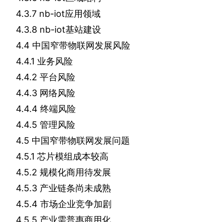
4.3.7 nb-iot
应用领域
4.3.8 nb-iot
基站建设
4.4
中国窄带物联网发展风险
4.4.1
业务风险
4.4.2
平台风险
4.4.3
网络风险
4.4.4
终端风险
4.4.5
管理风险
4.5
中国窄带物联网发展问题
4.5.1
芯片模组成本较高
4.5.2
规模化商用待发展
4.5.3
产业链条尚未成熟
4.5.4
市场企业竞争加剧
4.5.5
产业需普惠商用化