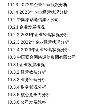
10.1.3 2022
年企业经营状况分析
10.1.4 2023
年企业经营状况分析
10.2
中国移动通信集团公司
10.2.1
企业发展概况
10.2.2 2021
年企业经营状况分析
10.2.3 2022
年企业经营状况分析
10.2.4 2023
年企业经营状况分析
10.3
中国联合网络通信集团有限公司
10.3.1
企业发展概况
10.3.2
经营效益分析
10.3.3
业务经营分析
10.3.4
财务状况分析
10.3.5
核心竞争力分析
10.3.6
公司发展战略