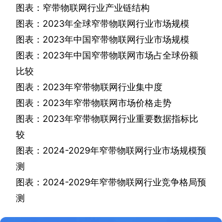
图表：窄带物联网行业产业链结构
图表：
2023
年全球窄带物联网行业市场规模
图表：
2023
年中国窄带物联网行业市场规模
图表：
2023
年中国窄带物联网市场占全球份额
比较
图表：
2023
年窄带物联网行业集中度
图表：
2023
年窄带物联网市场价格走势
图表：
2023
年窄带物联网行业重要数据指标比
较
图表：
2024-2029
年窄带物联网行业市场规模预
测
图表：
2024-2029
年窄带物联网行业竞争格局预
测