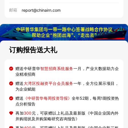
邮箱
report@chinairn.com
订购报告送大礼
赠送中研普华
智慧招商系统服务
一月，产业大数据助力企
业精准招商
赠送
大湾区投融资平台会员服务
一年，全方位展示项目，
为企业赋能
赠送
《中研普华每周投资导报》
全年52期，每周1期投资热
点分析报告
再加
300
元，可获赠以上礼品及最新版《中国企业国内外
并购现状及并购策略研究咨询报告》
再加
400
元，可获赠以上礼品及最新版《中国企业新三板