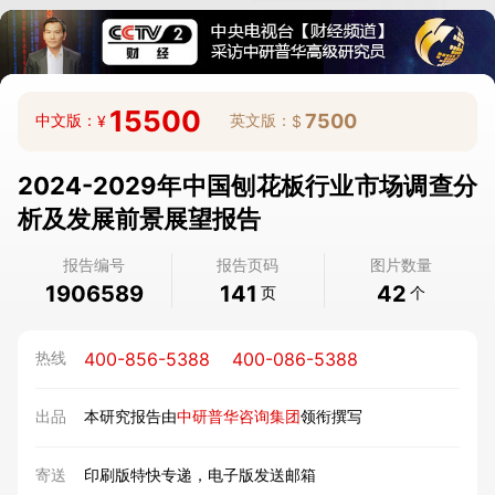
15500
7500
中文版：
英文版：
¥
$
2024-2029年中国刨花板行业市场调查分
析及发展前景展望报告
报告编号
报告页码
图片数量
1906589
141
42
页
个
400-856-5388
400-086-5388
热线
出品
本研究报告由
中研普华咨询集团
领衔撰写
寄送
印刷版特快专递，电子版发送邮箱