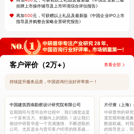
挂牌上市操作辅导及上市环境综合评估报告》
再加
500
元，可获赠以上礼品及最新版《中国企业IPO上市
指导及并购整合策略全景研究报告》
客户评价（2万+）
查看全部
持续提升服务品质，中国咨询行业好评率第一！
中国建筑西南勘察设计研究院有限公司
片仔癀（上海）
近期我司与贵司合作过程中，我们感觉这是
中研普华的研究
一个富有活力、积极向上的团队！这让我们
度宏观和微观兼
相信中研普华是一个充满激情、不断进取的
数据权威。对我
公司。尤其是在与贵司客户经理的联系接洽
的指导意义，同