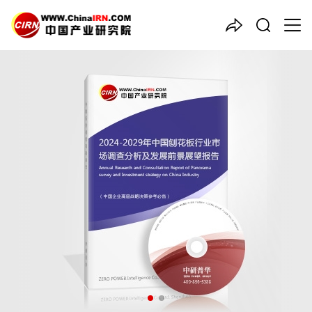
中国产业咨询领导者
2024-2029年中国
刨花板
行
业市场调查分析及发展前景展
望报告
品质保障，一年免费更新维护
报告编号：1906589
出版日期：2024年5月
《2024-2029年中国刨花板行业市场调查分析及发展前景展望报
告》由中研普华刨花板行业分析专家领衔撰写，主要分析了刨花板
行业的市场规模、发展现状与投资前景，同时对刨花板行业的未来
发展做出科学的趋势预测和专业的刨花板行业数据分析，帮助客户
评估刨花板行业投资价值。
26年研究经验，深度洞察行业驱动力
多元化、高学历的实战型精英团队
微信扫一扫，立即订购报告