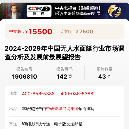
15500
7500
中文版：
英文版：
¥
$
2024-2029年中国无人水面艇行业市场调
查分析及发展前景展望报告
报告编号
报告页码
图片数量
1906810
142
43
页
个
400-856-5388
400-086-5388
热线
出品
本研究报告由
中研普华咨询集团
领衔撰写
寄送
印刷版特快专递，电子版发送邮箱