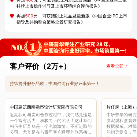
挂牌上市操作辅导及上市环境综合评估报告》
再加
500
元，可获赠以上礼品及最新版《中国企业IPO上市
指导及并购整合策略全景研究报告》
客户评价（2万+）
查看全部
持续提升服务品质，中国咨询行业好评率第一！
中国建筑西南勘察设计研究院有限公司
片仔癀（上海）
近期我司与贵司合作过程中，我们感觉这是
中研普华的研究
一个富有活力、积极向上的团队！这让我们
度宏观和微观兼
相信中研普华是一个充满激情、不断进取的
数据权威。对我
公司。尤其是在与贵司客户经理的联系接洽
的指导意义，同