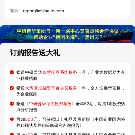
邮箱
report@chinairn.com
订购报告送大礼
赠送中研普华
智慧招商系统服务
一月，产业大数据助力企
业精准招商
赠送
大湾区投融资平台会员服务
一年，全方位展示项目，
为企业赋能
赠送
《中研普华每周投资导报》
全年52期，每周1期投资热
点分析报告
再加
300
元，可获赠以上礼品及最新版《中国企业国内外
并购现状及并购策略研究咨询报告》
再加
400
元，可获赠以上礼品及最新版《中国企业新三板