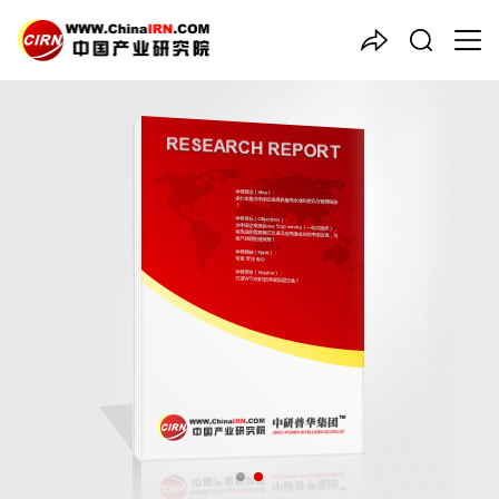
中国产业咨询领导者
2024-2029年中国
无人水面
艇
行业市场调查分析及发展前
景展望报告
品质保障，一年免费更新维护
报告编号：1906810
出版日期：2024年5月
《2024-2029年中国无人水面艇行业市场调查分析及发展前景展
望报告》由中研普华无人水面艇行业分析专家领衔撰写，主要分析
了无人水面艇行业的市场规模、发展现状与投资前景，同时对无人
水面艇行业的未来发展做出科学的趋势预测和专业的无人水面艇行
业数据分析，帮助客户评估无人水面艇行业投资价值。
26年研究经验，深度洞察行业驱动力
多元化、高学历的实战型精英团队
微信扫一扫，立即订购报告