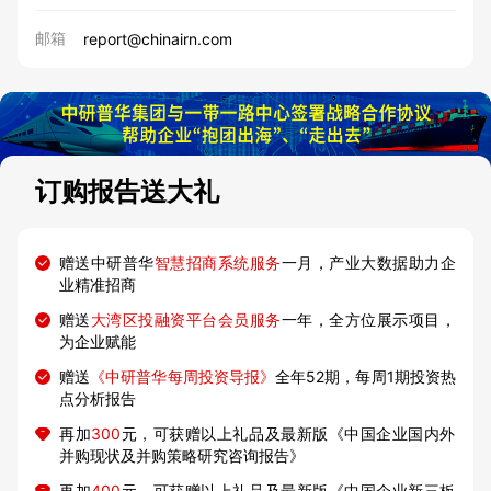
邮箱
report@chinairn.com
订购报告送大礼
赠送中研普华
智慧招商系统服务
一月，产业大数据助力企
业精准招商
赠送
大湾区投融资平台会员服务
一年，全方位展示项目，
为企业赋能
赠送
《中研普华每周投资导报》
全年52期，每周1期投资热
点分析报告
再加
300
元，可获赠以上礼品及最新版《中国企业国内外
并购现状及并购策略研究咨询报告》
再加
400
元，可获赠以上礼品及最新版《中国企业新三板