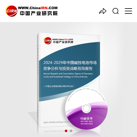
中国产业咨询领导者
2024-2029年中国
碱性电池
市场竞争分析与投资战略咨询
报告
品质保障，一年免费更新维护
报告编号：1907703
出版日期：2024年6月
《2024-2029年中国碱性电池市场竞争分析与投资战略咨询报
告》由中研普华碱性电池行业分析专家领衔撰写，主要分析了碱性
电池行业的市场规模、发展现状与投资前景，同时对碱性电池行业
的未来发展做出科学的趋势预测和专业的碱性电池行业数据分析，
帮助客户评估碱性电池行业投资价值。
26年研究经验，深度洞察行业驱动力
多元化、高学历的实战型精英团队
微信扫一扫，立即订购报告