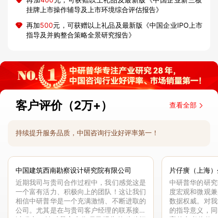
挂牌上市操作辅导及上市环境综合评估报告》
再加
500
元，可获赠以上礼品及最新版《中国企业IPO上市
指导及并购整合策略全景研究报告》
客户评价（2万+）
查看全部
持续提升服务品质，中国咨询行业好评率第一！
中国建筑西南勘察设计研究院有限公司
片仔癀（上海）
近期我司与贵司合作过程中，我们感觉这是
中研普华的研究
一个富有活力、积极向上的团队！这让我们
度宏观和微观兼
相信中研普华是一个充满激情、不断进取的
数据权威。对我
公司。尤其是在与贵司客户经理的联系接洽
的指导意义，同