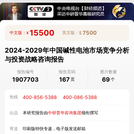
15500
7500
中文版：
英文版：
¥
$
2024-2029年中国碱性电池市场竞争分析
与投资战略咨询报告
报告编号
报告页码
图片数量
1907703
167
69
页
个
400-856-5388
400-086-5388
热线
出品
本研究报告由
中研普华咨询集团
领衔撰写
寄送
印刷版特快专递，电子版发送邮箱